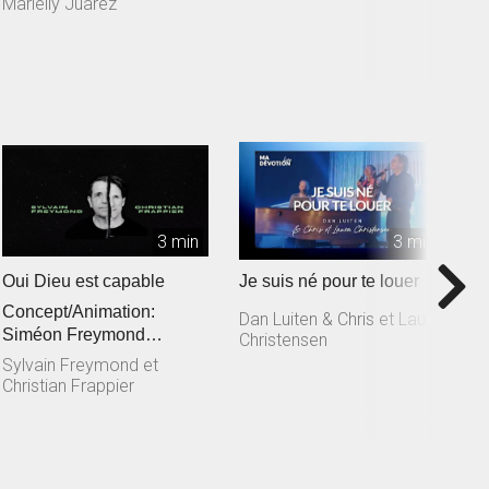
L
Marielly Juarez
3 min
3 min
Oui Dieu est capable
Je suis né pour te louer
T
Concept/Animation:
M
Dan Luiten & Chris et Laura
Siméon Freymond
Christensen
D
Composition: Sylvain
Sylvain Freymond et
Freymond en collaborat...
Christian Frappier