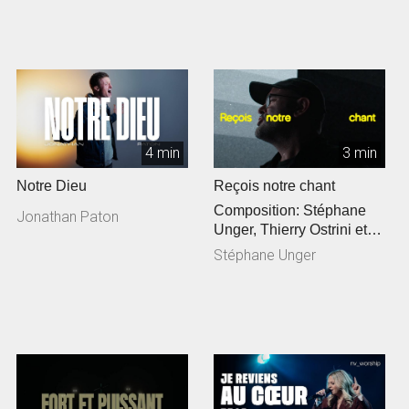
4 min
3 min
Notre Dieu
Reçois notre chant
Composition: Stéphane
Jonathan Paton
Unger, Thierry Ostrini et
Siméon Freymond
Stéphane Unger