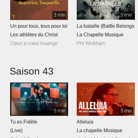
3 min
5 min
Un pour tous, tous pour toi
La bataille (Battle Belongs
Les athlètes du Christ
La Chapelle Musique
Cœur a cœur louange
Phil Wickham
Saison 43
5 min
5 min
Tu es Fidèle
Alleluia
(Live)
La chapelle Musique