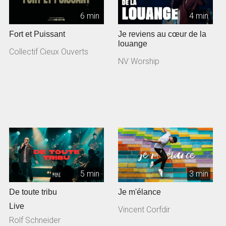
6 min
4 min
Fort et Puissant
Je reviens au cœur de la
louange
Collectif Cieux Ouverts
NV Worship
5 min
3 min
De toute tribu
Je m'élance
Live
Vincent Corfdir
Rolf Schneider