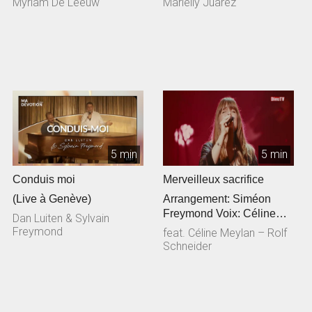
Myriam De Leeuw
Marielly Juarez
5 min
5 min
Conduis moi
Merveilleux sacrifice
(Live à Genève)
Arrangement: Siméon
Freymond Voix: Céline
Dan Luiten & Sylvain
Meylan Guitare
Freymond
feat. Céline Meylan – Rolf
acoustique: Rolf Sc...
Schneider