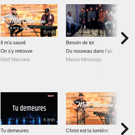
8 min
8 min
Il m'a sauvé
Besoin de toi
T
On s'y retrouve
Du nouveau dans l'air
D
Matt Marvane
Marius Minsongo
6 min
11 min
Tu demeures
Christ est la lumière
Z