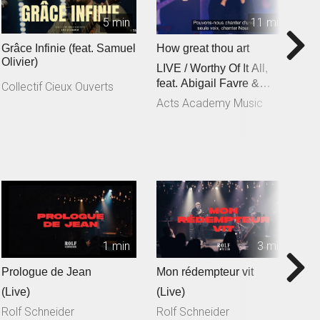
5 min
11 min
Grâce Infinie (feat. Samuel
How great thou art
C
Olivier)
LIVE / Worthy Of It All,
f
feat. Abigail Favre &
C
Collectif Cieux Ouverts
Esben Engholm
Acts Academy Music
A
1 min
3 min
Prologue de Jean
Mon rédempteur vit
Je
(Live)
(Live)
(
Rolf Schneider
Rolf Schneider
R