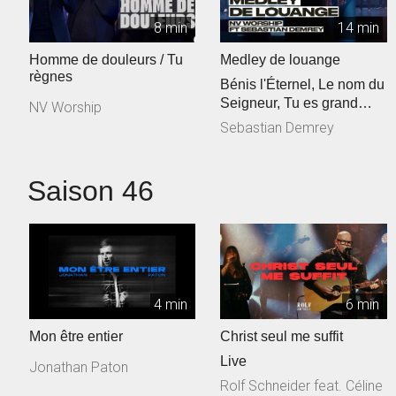
8 min
14 min
Homme de douleurs / Tu
Medley de louange
règnes
Bénis l'Éternel, Le nom du
Seigneur, Tu es grand
NV Worship
Seigneur
Sebastian Demrey
Saison 46
4 min
6 min
Mon être entier
Christ seul me suffit
Live
Jonathan Paton
Rolf Schneider feat. Céline