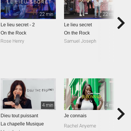
22 min
22 min
Le lieu secret - 2
Le lieu secret
Q
S
On the Rock
On the Rock
O
Rose Henry
Samuel Joseph
N
4 min
4 min
Dieu tout puissant
Je connais
T
La chapelle Musique
Rachel Anyeme
S