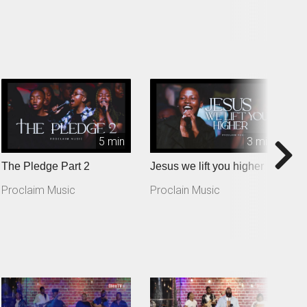
5 min
3 min
The Pledge Part 2
Jesus we lift you higher
T
Proclaim Music
Proclain Music
P