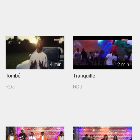
4 min
2 min
Tombé
Tranquille
RDJ
RDJ