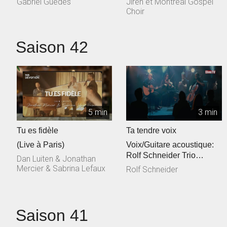
Gabriel Guedes
Jireh et Montreal Gospel
Choir
Saison 42
5 min
3 min
Tu es fidèle
Ta tendre voix
(Live à Paris)
Voix/Guitare acoustique:
Rolf Schneider Trio
Dan Luiten & Jonathan
cordes: Philippe & Jessica
Mercier & Sabrina Lefaux
Rolf Schneider
Talec, ...
Saison 41