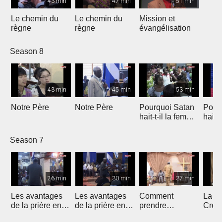
43 min
47 min
51 min
Le chemin du
Le chemin du
Mission et
règne
règne
évangélisation
Season 8
43 min
45 min
53 min
Notre Père
Notre Père
Pourquoi Satan
Pour
hait-t-il la femme
hait-
?
?
Season 7
26 min
30 min
37 min
Les avantages
Les avantages
Comment
La N
de la prière en
de la prière en
prendre
Créat
langues
langues
possession de
mala