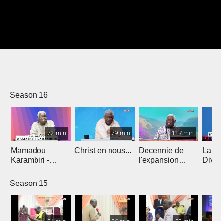
Season 16
72 min
79 min
117 min
Mamadou
Christ en nous...
Décennie de
La di
Karambiri -
l'expansion
Divi
Croisade 1
gracieuse
Season 15