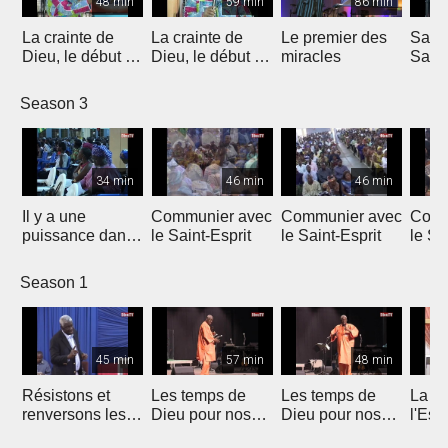
48 min
59 min
86 min
La crainte de
La crainte de
Le premier des
Sams
Dieu, le début de
Dieu, le début de
miracles
Samu
la consécration
la consécration
tu fai
oncti
Season 3
34 min
46 min
46 min
Il y a une
Communier avec
Communier avec
Comm
puissance dans
le Saint-Esprit
le Saint-Esprit
le Sa
ta main
Season 1
45 min
57 min
48 min
Résistons et
Les temps de
Les temps de
La let
renversons les
Dieu pour nos
Dieu pour nos
l'Espr
desseins de
vies
vies