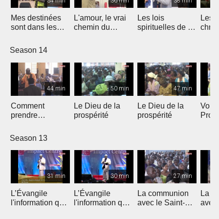
34 min
36 min
38 min
Mes destinées
L'amour, le vrai
Les lois
Les c
sont dans les
chemin du
spirituelles de la
chrét
mains de Dieu
bonheur
croissance et de
la maturation
Season 14
44 min
50 min
47 min
Comment
Le Dieu de la
Le Dieu de la
Vous 
prendre
prospérité
prospérité
Prop
possession de
votre
ce qui nous
Season 13
appartient
31 min
30 min
27 min
L’Évangile
L’Évangile
La communion
La c
l'information qui
l'information qui
avec le Saint-
avec 
transforme
transforme
Esprit
Espri