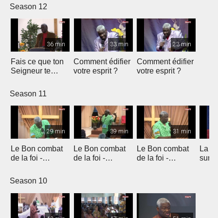
Season 12
36 min
33 min
23 min
Fais ce que ton
Comment édifier
Comment édifier
Seigneur te
votre esprit ?
votre esprit ?
demande
Season 11
29 min
39 min
31 min
Le Bon combat
Le Bon combat
Le Bon combat
La me
de la foi -
de la foi -
de la foi -
surna
introduction
introduction
introduction
Season 10