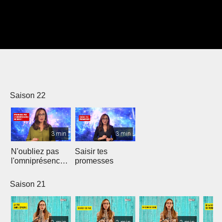
Saison 22
3 min
3 min
N'oubliez pas
Saisir tes
l'omniprésence
promesses
de Dieu
Saison 21