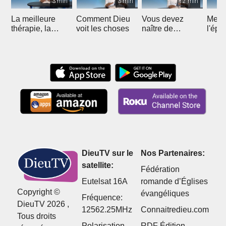
3 min
3 min
2 min
La meilleure
Comment Dieu
Vous devez
Mette
thérapie, la
voit les choses
naître de
l'épr
meilleure
nouveau
protection !
DieuTV sur le
Nos Partenaires:
satellite:
Fédération
Eutelsat 16A
romande d’Églises
Copyright ©
évangéliques
Fréquence:
DieuTV 2026 ,
12562.25MHz
Connaitredieu.com
Tous droits
Polarisation
RDF Édition