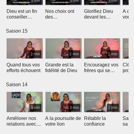
3 min
3 min
3 min
Dieu est un fin
Nos choix ont
Glorifiez Dieu
A qui
conseiller
des
devant les
vous
financier
conséquences
hommes !
?
Saison 15
2 min
2 min
2 min
Quand tous vos
Grande est la
Encouragez vos
Clôtu
efforts échouent
fidélité de Dieu
frères qui se
prote
sentent seuls
Saison 14
3 min
3 min
2 min
Améliorer nos
A la poursuite de
Rétablir la
Savoi
relations avec
votre lion
confiance
sa vo
les autres