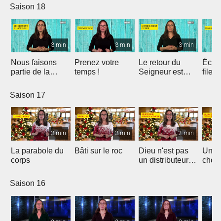
Saison 18
3 min
3 min
3 min
Nous faisons
Prenez votre
Le retour du
Écha
partie de la
temps !
Seigneur est
filets
même famille
proche
Saison 17
3 min
3 min
2 min
La parabole du
Bâti sur le roc
Dieu n'est pas
Une 
corps
un distributeur
chose
automatique
deve
idole
Saison 16