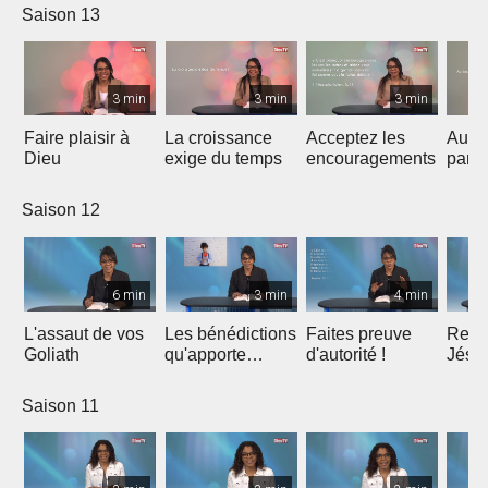
Saison 13
3 min
3 min
3 min
Faire plaisir à
La croissance
Acceptez les
Au li
Dieu
exige du temps
encouragements
pard
Saison 12
6 min
3 min
4 min
L'assaut de vos
Les bénédictions
Faites preuve
Ress
Goliath
qu'apporte
d'autorité !
Jésu
l'intégrité
Saison 11