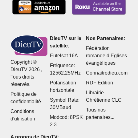
DieuTV sur le
Nos Partenaires:
satellite:
Fédération
Eutelsat 16A
romande d’Églises
Copyright ©
évangéliques
Fréquence:
DieuTV 2026 ,
12562.25MHz
Connaitredieu.com
Tous droits
Polarisation
RDF Édition
réservés.
horizontale
Librairie
Politique de
Symbol Rate:
Chrétienne CLC
confidentialité
30MBaud
Tous nos
Conditions
Modcod: 8PSK
partenaires...
d'utilisation
2 3
A propos de DieuTV: