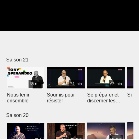
Saison 21
58 min
74 min
62 min
Nous tenir
Soumis pour
Se préparer et
Si m
ensemble
résister
discerner les
temps
Saison 20