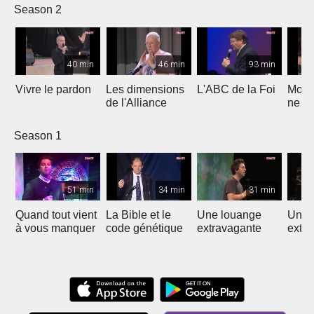
la Paix
Season 2
40 min
46 min
93 min
Vivre le pardon
Les dimensions
L'ABC de la Foi
Moi n
de l'Alliance
ne t
pas
Season 1
51 min
34 min
31 min
Quand tout vient
La Bible et le
Une louange
Une 
à vous manquer
code génétique
extravagante
extr