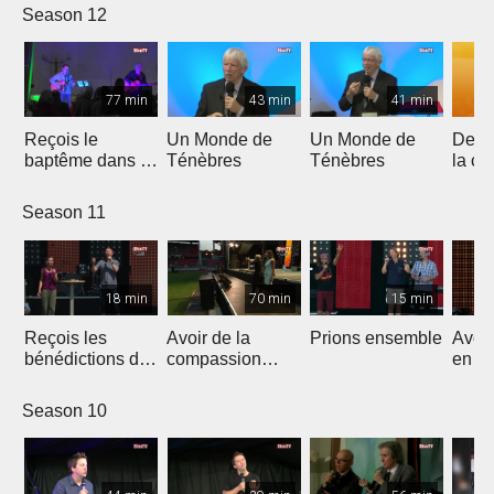
France
Season 12
77 min
43 min
41 min
Reçois le
Un Monde de
Un Monde de
De l'
baptême dans le
Ténèbres
Ténèbres
la cr
Saint-Esprit
ans d
de pr
Season 11
18 min
70 min
15 min
Reçois les
Avoir de la
Prions ensemble
Avoir
bénédictions du
compassion
en D
ciel !
pour l'autre
Season 10