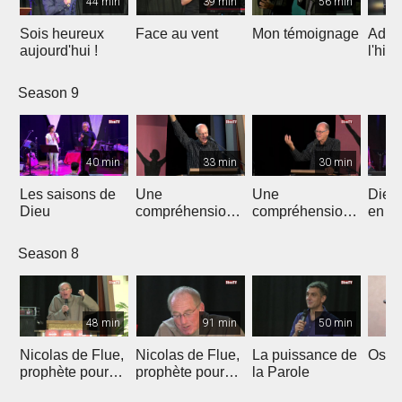
44 min
39 min
56 min
Sois heureux
Face au vent
Mon témoignage
Adore
aujourd'hui !
l'hist
Season 9
40 min
33 min
30 min
Les saisons de
Une
Une
Dieu 
Dieu
compréhension
compréhension
en vu
prophétique
prophétique
missi
d'Israël du
d'Israël du
manif
Season 8
Moyen-Orient et
Moyen-Orient et
puis
des nations
des nations
48 min
91 min
50 min
Nicolas de Flue,
Nicolas de Flue,
La puissance de
Osez 
prophète pour
prophète pour
la Parole
aujourd'hui
aujourd'hui