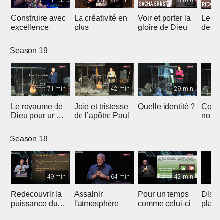
1 min
48 min
58 min
Construire avec
La créativité en
Voir et porter la
Le m
excellence
plus
gloire de Dieu
de Di
resta
taber
Season 19
71 min
42 min
29 min
Le royaume de
Joie et tristesse
Quelle identité ?
Comp
Dieu pour un
de l’apôtre Paul
nous 
nouveau moyen-
Dieu
Orient
Season 18
49 min
64 min
42 min
Redécouvrir la
Assainir
Pour un temps
Disce
puissance du
l'atmosphère
comme celui-ci
plan
baptême