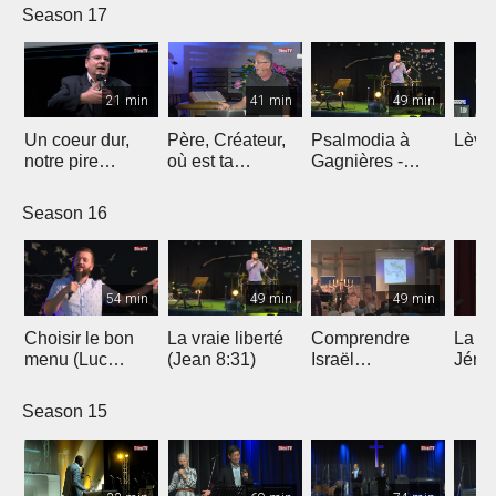
Season 17
21 min
41 min
49 min
Un coeur dur,
Père, Créateur,
Psalmodia à
Lève-
notre pire
où est ta
Gagnières -
énemie
demeure ?
Louange Exo
and friends
Season 16
54 min
49 min
49 min
Choisir le bon
La vraie liberté
Comprendre
La si
menu (Luc
(Jean 8:31)
Israël
Jéru
10:38)
aujourd’hui
droit
inter
Season 15