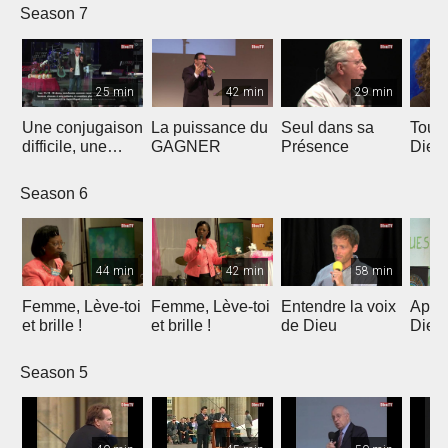
Season 7
25 min
42 min
29 min
Une conjugaison
La puissance du
Seul dans sa
Touc
difficile, une
GAGNER
Présence
Dieu
réponse
extraordinaire
Season 6
44 min
42 min
58 min
Femme, Lève-toi
Femme, Lève-toi
Entendre la voix
Appel
et brille !
et brille !
de Dieu
Dieu 
Season 5