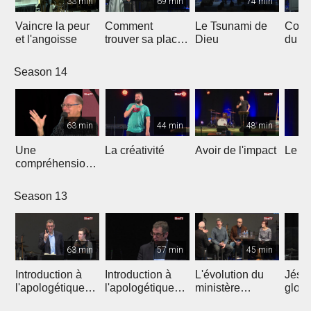
33 min
69 min
74 min
Vaincre la peur
Comment
Le Tsunami de
Comm
et l'angoisse
trouver sa place
Dieu
du fr
dans le
abon
Royaume de
Season 14
Dieu ?
63 min
44 min
48 min
Une
La créativité
Avoir de l'impact
Le bu
compréhension
d'Israël
Season 13
63 min
57 min
45 min
Introduction à
Introduction à
L'évolution du
Jésus
l'apologétique
l'apologétique
ministère
gloire
pour notre temps
pour notre temps
d'évangéliste en