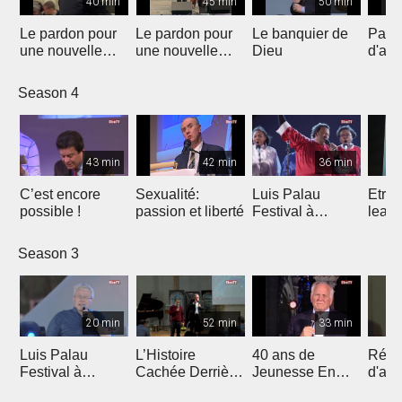
40 min
45 min
50 min
Le pardon pour
Le pardon pour
Le banquier de
Pass
une nouvelle
une nouvelle
Dieu
d'am
génération
génération
Season 4
43 min
42 min
36 min
C’est encore
Sexualité:
Luis Palau
Etre 
possible !
passion et liberté
Festival à
leade
Marseille
Season 3
20 min
52 min
33 min
Luis Palau
L’Histoire
40 ans de
Réfo
Festival à
Cachée Derrière
Jeunesse En
d'auj
Marseille
le Prix Nobel de
Mission
L'espr