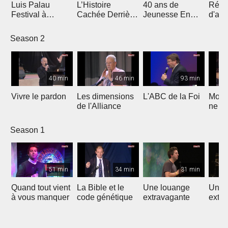
Luis Palau
L’Histoire
40 ans de
Réfo
Festival à
Cachée Derrière
Jeunesse En
d'auj
Marseille
le Prix Nobel de
Mission
L'espr
la Paix
Season 2
40 min
46 min
93 min
Vivre le pardon
Les dimensions
L'ABC de la Foi
Moi n
de l'Alliance
ne t
pas
Season 1
51 min
34 min
31 min
Quand tout vient
La Bible et le
Une louange
Une 
à vous manquer
code génétique
extravagante
extr