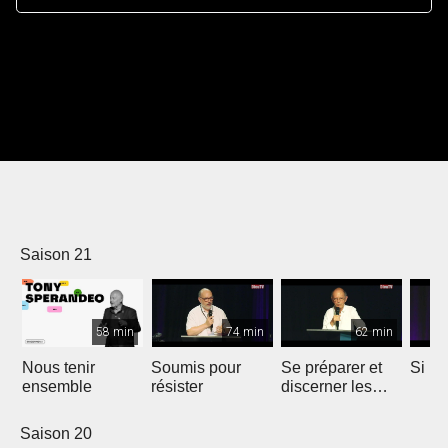
Saison 21
58 min
74 min
62 min
Nous tenir
Soumis pour
Se préparer et
Si m
ensemble
résister
discerner les
temps
Saison 20