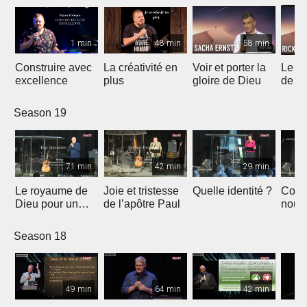
1 min
48 min
58 min
Construire avec
La créativité en
Voir et porter la
Le m
excellence
plus
gloire de Dieu
de Di
resta
taber
Season 19
71 min
42 min
29 min
Le royaume de
Joie et tristesse
Quelle identité ?
Comp
Dieu pour un
de l’apôtre Paul
nous 
nouveau moyen-
Dieu
Orient
Season 18
49 min
64 min
42 min