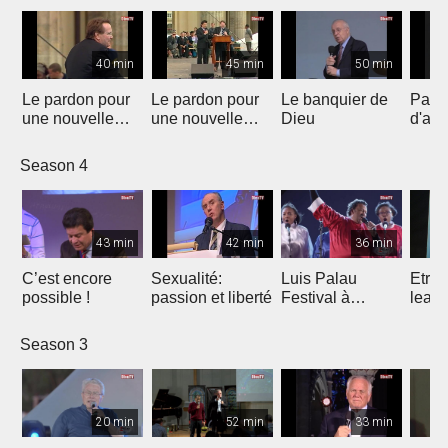
40 min
45 min
50 min
Le pardon pour
Le pardon pour
Le banquier de
Pass
une nouvelle
une nouvelle
Dieu
d'am
génération
génération
Season 4
43 min
42 min
36 min
C’est encore
Sexualité:
Luis Palau
Etre 
possible !
passion et liberté
Festival à
leade
Marseille
Season 3
20 min
52 min
33 min