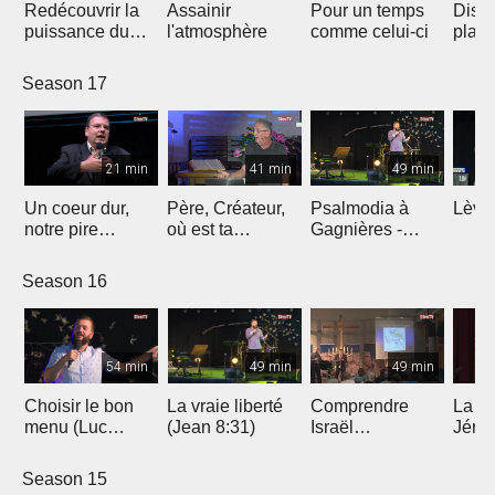
Redécouvrir la
Assainir
Pour un temps
Disce
puissance du
l'atmosphère
comme celui-ci
plan
baptême
Season 17
21 min
41 min
49 min
Un coeur dur,
Père, Créateur,
Psalmodia à
Lève-
notre pire
où est ta
Gagnières -
énemie
demeure ?
Louange Exo
and friends
Season 16
54 min
49 min
49 min
Choisir le bon
La vraie liberté
Comprendre
La si
menu (Luc
(Jean 8:31)
Israël
Jéru
10:38)
aujourd’hui
droit
inter
Season 15