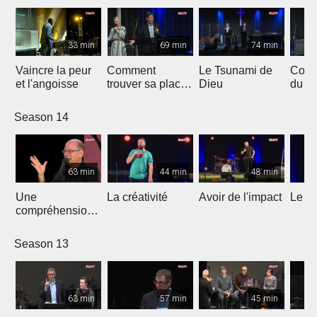
33 min
69 min
74 min
Vaincre la peur
Comment
Le Tsunami de
Comm
et l'angoisse
trouver sa place
Dieu
du fr
dans le
abon
Royaume de
Season 14
Dieu ?
63 min
44 min
48 min
Une
La créativité
Avoir de l'impact
Le bu
compréhension
d'Israël
Season 13
63 min
57 min
45 min