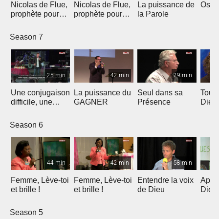
Nicolas de Flue,
Nicolas de Flue,
La puissance de
Osez 
prophète pour
prophète pour
la Parole
aujourd'hui
aujourd'hui
Season 7
25 min
42 min
29 min
Une conjugaison
La puissance du
Seul dans sa
Touc
difficile, une
GAGNER
Présence
Dieu
réponse
extraordinaire
Season 6
44 min
42 min
58 min
Femme, Lève-toi
Femme, Lève-toi
Entendre la voix
Appel
et brille !
et brille !
de Dieu
Dieu 
Season 5