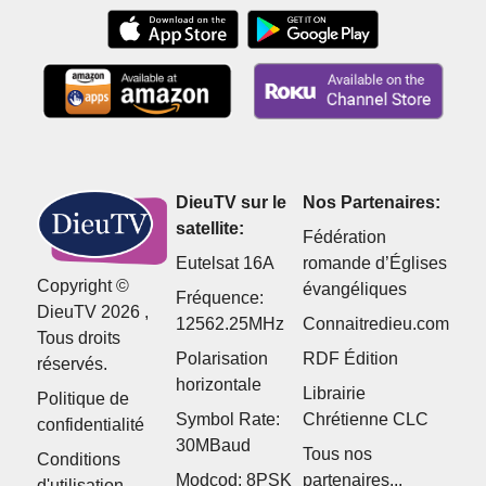
DieuTV sur le
Nos Partenaires:
satellite:
Fédération
Eutelsat 16A
romande d’Églises
Copyright ©
évangéliques
Fréquence:
DieuTV 2026 ,
12562.25MHz
Connaitredieu.com
Tous droits
Polarisation
RDF Édition
réservés.
horizontale
Librairie
Politique de
Symbol Rate:
Chrétienne CLC
confidentialité
30MBaud
Tous nos
Conditions
Modcod: 8PSK
partenaires...
d'utilisation