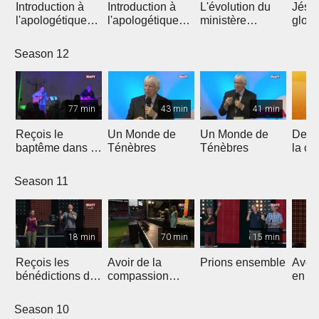
Introduction à
Introduction à
L'évolution du
Jésus
l'apologétique
l'apologétique
ministère
gloire
pour notre temps
pour notre temps
d'évangéliste en
France
Season 12
77 min
43 min
41 min
Reçois le
Un Monde de
Un Monde de
De l'
baptême dans le
Ténèbres
Ténèbres
la cr
Saint-Esprit
ans d
de pr
Season 11
18 min
70 min
15 min
Reçois les
Avoir de la
Prions ensemble
Avoir
bénédictions du
compassion
en D
ciel !
pour l'autre
Season 10