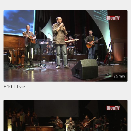
26 min
E10: LI.v.e