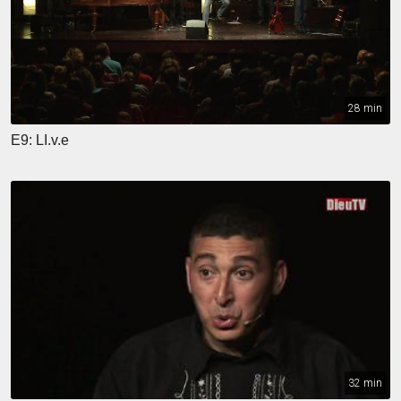
28 min
E9: LI.v.e
32 min