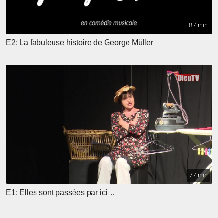
87 min
E2: La fabuleuse histoire de George Müller
77 min
E1: Elles sont passées par ici…