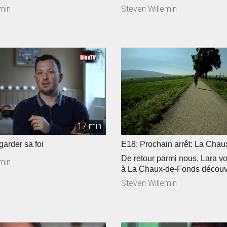
min
Steven Willemin
17 min
garder sa foi
E18: Prochain arrêt: La Cha
De retour parmi nous, Lara 
min
à La Chaux-de-Fonds découvr
Neuchâtel ». Mais qu’est-ce 
Steven Willemin
ce méli-mélo? Suivez la guide
pour le plaisir, c’est bien, Nic
choisi de courir pour une bo
Nous l’avons rencontré entre 