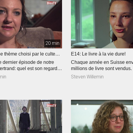
Amitiés et déguisements font-
ménage? Jaïr nous démontre 
Une histoire rafraîchissante à
dans notre nouvelle série inti
visage découvert ».
20 min
 le thème choisi par le culte
E14: Le livre à la vie dure!
 églises évangéliques
 dernier épisode de notre
Chaque année en Suisse env
ertrand: quel est son regard
millions de livre sont vendus.
de Noël?, la deuxième partie
marché des publications reste 
min
Steven Willemin
rview intimiste avec
Ma foi c’est comme ça » est a
 un résumé du culte cantonal
renseigner dans deux librairi
nt le thème était « briller ».
d’un éditeur de la région. Peu
mode sans être pour autant u
victim »? Un débat à découvri
série une année avec Bertrand
3 minutes, Valérie a tenté le 
partage, face caméra, pourquoi