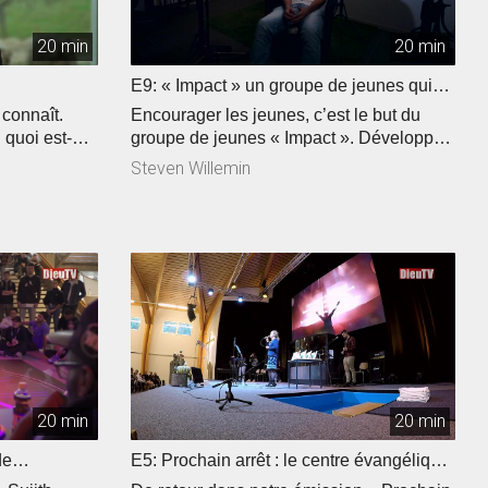
20 min
20 min
E9: « Impact » un groupe de jeunes qui
frappe fort!
 connaît.
Encourager les jeunes, c’est le but du
 quoi est-ce
groupe de jeunes « Impact ». Développer
t comme ça
ses amitiés! Bertrand nous partage ce que
Steven Willemin
 Partager sa
ça signifie pour lui et Siméon témoigne de
 a relevé le
sa foi en 3 minutes. Un menu riche, sans
. L’identité,
conservateurs, à déguster sans
ode de notre
modération dans notre émission du jour.
and ». Et ce
une
20 min
20 min
de
E5: Prochain arrêt : le centre évangélique
de Tavannes