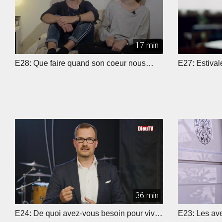
17 min
E28: Que faire quand son coeur nous
E27: Estivale
lâche ?
36 min
E24: De quoi avez-vous besoin pour vivre
E23: Les ave