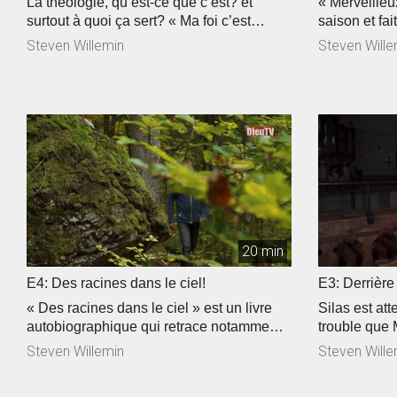
La théologie, qu’est-ce que c’est? et
« Merveilleux
surtout à quoi ça sert? « Ma foi c’est
saison et fa
comme ça » vous propose d’explorer le
enregistré en
Steven Willemin
Steven Wille
sujet avec le recteur de la Haute Ecole de
c’est comme 
Théologie à St-Légier et le témoignage de
pour vous rac
deux étudiants. Sandrine nous livre le
sur fond mus
témoignage émouvant de sa réaction
l’occasion d
lorsqu’elle a appris que son papa avait le
Porret est s
cancer. Finalement nous retrouvons
son truc à lu
Bertrand pour le deuxième épisode de
flammes. Jaz
notre série au coeur de son quotidien.
compatible? 
lors d’un co
de Neuchâte
20 min
E4: Des racines dans le ciel!
E3: Derrière 
« Des racines dans le ciel » est un livre
Silas est at
autobiographique qui retrace notamment
trouble que M
un drame vécu par Valéry Gonin. Mais
sur blanc dan
Steven Willemin
Steven Wille
que s’est-il passé exactement? Nous
ton sourire 
sommes allés à la rencontre de l’auteur. «
découvrir en 