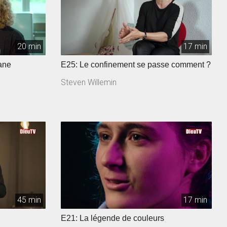
20 min
17 min
ane
E25: Le confinement se passe comment ?
Steven Willemin
45 min
17 min
E21: La légende de couleurs