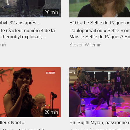
20 min
obyl: 32 ans après…
E10: « Le Selfie de Pâques »
, le réacteur numéro 4 de la
L’autoportrait ou « Selfie » on
Tchernobyl explosait,
Mais le Selfie de Pâques? En
a pire catastrophe nucléaire
que ça consiste? Ma foi c’es
min
Steven Willemin
. Olivier Zwicky, comédien
vous propose de le découvrir!
u Locle, se rend sur place pour
foi en trois minutes, Lauranne
scènes en faveur d’un
défi, elle en parle face caméra
e. Voyage au coeur d’un
c’est le thème du nouvel épis
sté qui fait écho à sa propre
série « Une année avec Bertr
sera en compagnie de Zoé, 
mannequin professionnel.
20 min
lleux Noël »
E6: Sujith Mylan, passionné 
breakdance