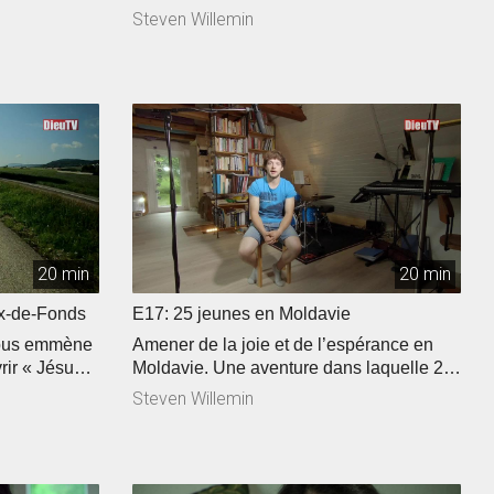
Steven Willemin
20 min
20 min
ux-de-Fonds
E17: 25 jeunes en Moldavie
vous emmène
Amener de la joie et de l’espérance en
ir « Jésus à
Moldavie. Une aventure dans laquelle 25
que c’est que
jeunes ont été impliqués durant 2
Steven Willemin
. Courir
semaines. Découvrez également le
olas Bioret a
témoignage de Michaël et l’odyssée de
nne cause.
Ruth et Pierre-André, un couple qui a
deux foulés.
décidé de traverser la Suisse en marchant