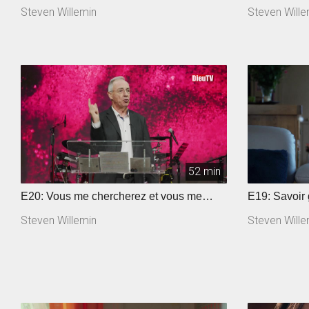
?
Steven Willemin
Steven Wille
52 min
E20: Vous me chercherez et vous me
E19: Savoir 
trouverez
Steven Willemin
Steven Wille