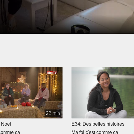
22 min
 Noel
E34: Des belles histoires
 comme ça
Ma foi c'est comme ça