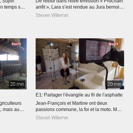
 Sujith
De retour dans notre émission « Prochain
on temps sur
arrêt », Lara s’est rendue au Jura bernois
là du son, la
pour visiter le centre évangélique de
Steven Willemin
dans son
Tavannes. Au programme: découverte
rc Früh,
des lieux et baptêmes! Partager sa foi en
orer ».
3 minutes, difficile mais possible, Elise a
oute, Michael
relever le défi face caméra. Jonathan est
changements.
« vlogueur. Mais ça veut dire quoi en
français? Et à quoi ça sert? Il nous a
ouvert les portes de son univers.
20 min
20 min
E1: Partager l'évangile au fil de l'asphalte
griculteurs
Jean-François et Martine ont deux
, mais au
passions commune, la foi et la moto. Mais
Nous avons
comment conjuguer les deux en même
Steven Willemin
des
temps? Ma foi c’est comme ça vous
our lui mais
propose de le découvrir. Vous avez entre