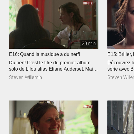
20 min
E16: Quand la musique a du nerf!
E15: Briller,
cantonal des
Du nerf! C’est le titre du premier album
Découvrez le
solo de Lilou alias Eliane Auderset. Mais
série avec B
qui se trouve derrière les paroles? « Ma
sur la fête 
Steven Willemin
Steven Wille
foi c’est comme ça vous propose une
de notre inte
aventure sonore bourrée d’énergie. Julian
Angélique et
est musicien et du haut de ses 21 ans, il a
de la FEN, do
relevé le défi de partager sa foi en 3
minutes. Une année ça passe vite,
l’aventure avec Bertrand se termine à La
Chaux-de-Fonds, là, où tout a
commencé…