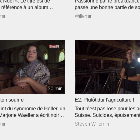
 Noël ». Le titre est de
Passionné par le breakdance,
it référence à un album
passe une bonne partie de s
 cette fin d’année. Ma foi
la piste de danse. Mais au-de
min
Willemin
ça a profité de l’occasion
foi a une grande importance 
ontez le récit de la nativité
quotidien. Rencontre avec Ma
ical. Noël, c’est aussi
auteur du livre « Interdit d’ign
e réchauffer les coeurs, Colin
VIctime d’un accident de la r
pécialiste dans ce domaine,
a dû faire face à de grands 
i c’est la passion des
Interview intimiste.
z et Noël, un duo
Nous sommes allés vérifier
ncert swing au Temple du Bas
l.
20 min
ton sourire
E2: Plutôt dur l'agriculture !
teint du syndrome de Heller, un
Tout n’est pas rose pour les a
arjorie Waefler a écrit noir
Suisse. Suicides, épuisement
s son livre intitulé « Derrière
fond quel est le problème? 
min
Steven Willemin
». Une histoire touchante à
mené notre enquête auprès 
couleur! La Bible on y tient à
concernés. Jacquelin a tout p