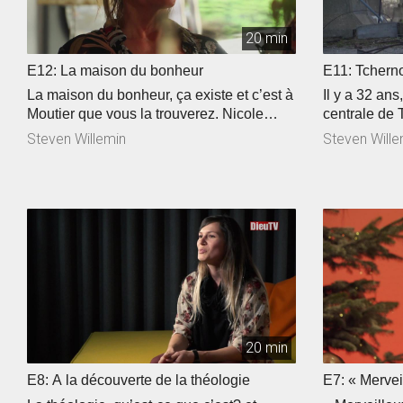
20 min
E12: La maison du bonheur
E11: Tchern
La maison du bonheur, ça existe et c’est à
Il y a 32 ans
Moutier que vous la trouverez. Nicole
centrale de 
Gerber s’occupe de ce magasin depuis
provoquant l
Steven Willemin
Steven Wille
plus de 10 ans, « Ma foi c’est comme ça »
de l’histoire
s’est rendue sur place pour en savoir
originaire d
plus. Changer de cap, à quoi ça sert?
tourner des 
Bertrand nous en parle dans notre
documentair
prochain épisode de notre série « Une
paysage déva
année avec Bertrand ». Trois minutes
fragilité.
pour parler de sa foi! Noémie a tenté
l’expérience, elle nous en parle en toute
intimité.
20 min
E8: A la découverte de la théologie
E7: « Mervei