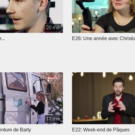
20 min
...
E26: Une année avec Christi
17 min
nture de Barty
E22: Week-end de Pâques