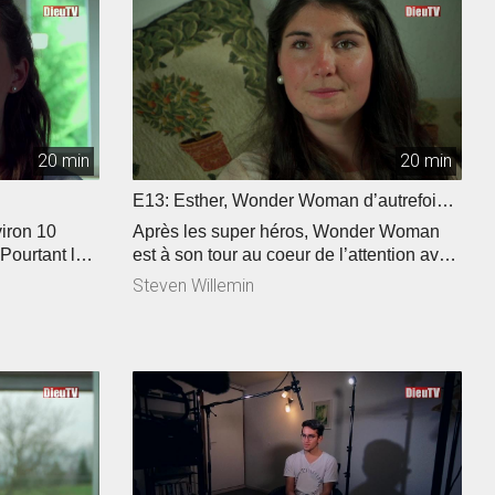
ils bon
pour le plaisir et pour fortifier leur couple.
que oui!
 découvrir
tulée: « A
20 min
20 min
E13: Esther, Wonder Woman d’autrefois!
(2017)
iron 10
Après les super héros, Wonder Woman
 Pourtant le
est à son tour au coeur de l’attention avec
fragile, «
un film sortie en 2017. Mais saviez vous
Steven Willemin
llée se
que la Bible a aussi ses super héroïnes?
es et auprès
Ma foi c’est comme ça à fait le point sur
t on aimer la
l’une d’elle, Esther. « Le passé n’est pas
ne « fashion
une fatalité ». Angélique nous en parle
r dans notre
dans notre entrevue intimiste. Comment
. La foi en
faire face aux défis de la vie? A quoi ça
coup et nous
sert? Vous en saurez plus dans le
 elle croit!
prochain épisode de notre série « une
année avec Bertrand ».