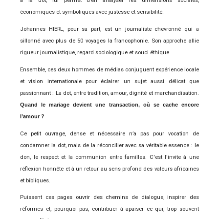
à la dot, lui permet d’en analyser les dimensions sociales,
économiques et symboliques avec justesse et sensibilité.
Johannes HIERL, pour sa part, est un journaliste chevronné qui a
sillonné avec plus de 50 voyages la francophonie. Son approche allie
rigueur journalistique, regard sociologique et souci éthique.
Ensemble, ces deux hommes de médias conjuguent expérience locale
et vision internationale pour éclairer un sujet aussi délicat que
passionnant
: La dot, entre tradition, amour, dignité et marchandisation.
Quand le mariage devient une transaction, où se cache encore
l’amour ?
Ce petit ouvrage, dense et nécessaire n’a pas pour vocation de
condamner la dot, mais de la réconcilier avec sa véritable essence : le
don, le respect et la communion entre familles. C'est l'invite à une
réflexion honnête et à un retour au sens profond des valeurs africaines
et bibliques.
Puissent ces pages ouvrir des chemins de dialogue, inspirer des
réformes et, pourquoi pas, contribuer à apaiser ce qui, trop souvent