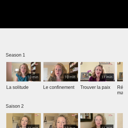
Season 1
10 min
10 min
11 min
La solitude
Le confinement
Trouver la paix
Réagi
mauv
nouv
Saison 2