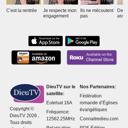
12 min
13 min
11 min
C'est la rentrée
Je respecte mon
Ils ne mécoutent
Des 
engagement
pas
asso
DieuTV sur le
Nos Partenaires:
satellite:
Fédération
Eutelsat 16A
romande d’Églises
Copyright ©
évangéliques
Fréquence:
DieuTV 2026 ,
12562.25MHz
Connaitredieu.com
Tous droits
Polarisation
RDF Édition