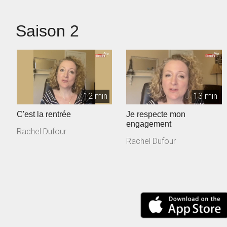
Saison 2
12 min
13 min
C'est la rentrée
Je respecte mon
engagement
Rachel Dufour
Rachel Dufour