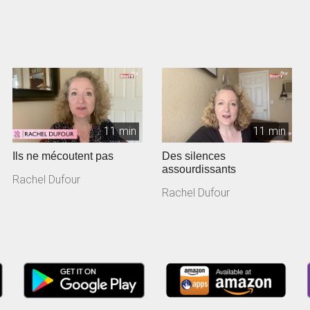
11 min
11 min
Ils ne mécoutent pas
Des silences
assourdissants
Rachel Dufour
Rachel Dufour