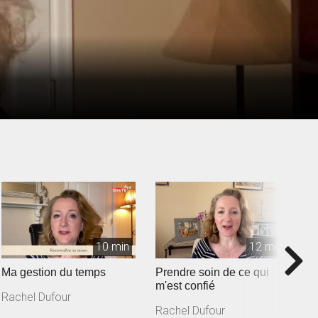
10 min
12 min
Ma gestion du temps
Prendre soin de ce qui
A
m'est confié
Rachel Dufour
R
Rachel Dufour