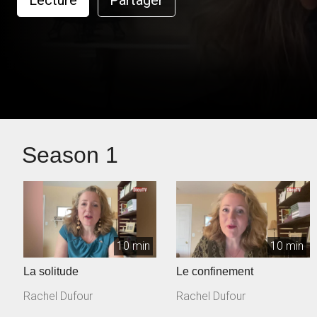
Lecture
Partager
Season 1
10 min
10 min
La solitude
Le confinement
Rachel Dufour
Rachel Dufour