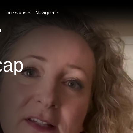
Émissions
Naviguer
ap
cap