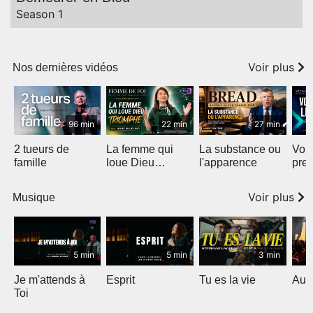
Season 1
Voir plus
Nos dernières vidéos
96 min
22 min
27 min
2 tueurs de
La femme qui
La substance ou
Voic
famille
loue Dieu
l'apparence
pre
triomphe
Voir plus
Musique
5 min
5 min
3 min
Je m'attends à
Esprit
Tu es la vie
Au 
Toi