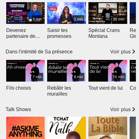
1 min
3 min
25 min
Devenez
Saisir tes
Spécial Crans
Ren
partenaire de
promesses
Montana
Glo
DieuTV -
Voir plus
Dans l'intimité de Sa présence
7 min
8 min
10 min
Fils choisis
Rebâtir les
Tout vient de lui
Cour
murailles
Voir plus
Talk Shows