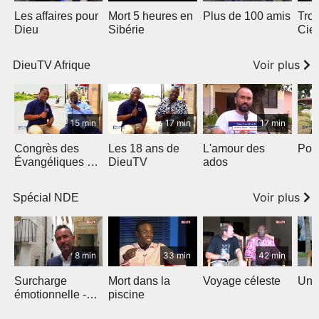
Les affaires pour
Mort 5 heures en
Plus de 100 amis
Troi
Dieu
Sibérie
Ciel
Voir plus
DieuTV Afrique
15 min
17 min
17 min
Congrès des
Les 18 ans de
L'amour des
Port
Évangéliques de
DieuTV
ados
l’Afrique
Francophone
Voir plus
Spécial NDE
8 min
33 min
42 min
Surcharge
Mort dans la
Voyage céleste
Un v
émotionnelle -
piscine
NDE