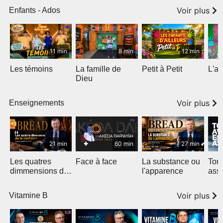
Voir plus
Enfants - Ados
11 min
8 min
12 min
Les témoins
La famille de
Petit à Petit
L'am
Dieu
Voir plus
Enseignements
21 min
60 min
27 min
Les quatres
Face à face
La substance ou
Ton 
dimmensions de
l'apparence
ass
la confiance
Voir plus
Vitamine B