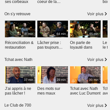
ses corbeaux
coeur de la
bonn
tempête
Voir plus
On s'y retrouve
81 min
64 min
65 min
Réconciliation &
Lâcher prise :
On parle de
Le 
restauration
pas toujours
loyauté dans
le t
facile mais
libérateur !
Voir plus
Tchat avec Nath
37 min
29 min
30 min
J'ai appris à ne
Des mots sur
Tchat avec Nath
Tch
pas lâcher !
mes maux
avec Luc Dumont
ave
Nao
Voir plus
Le Club de 700