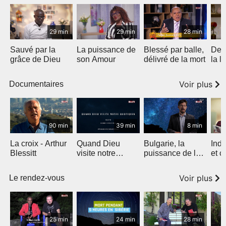
29 min
29 min
28 min
Sauvé par la
La puissance de
Blessé par balle,
De l
grâce de Dieu
son Amour
délivré de la mort
la l
Voir plus
Documentaires
90 min
39 min
8 min
La croix - Arthur
Quand Dieu
Bulgarie, la
Inde
Blessitt
visite notre
puissance de la
et c
quotidien
parole
Voir plus
Le rendez-vous
25 min
24 min
28 min