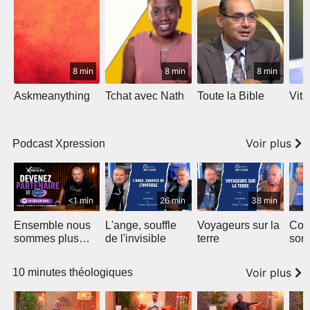
8 min
8 min
8 min
Askmeanything
Tchat avec Nath
Toute la Bible
Vit
Voir plus
Podcast Xpression
<1 min
26 min
38 min
Ensemble nous
L'ange, souffle
Voyageurs sur la
Com
sommes plus
de l'invisible
terre
son
forts
Voir plus
10 minutes théologiques