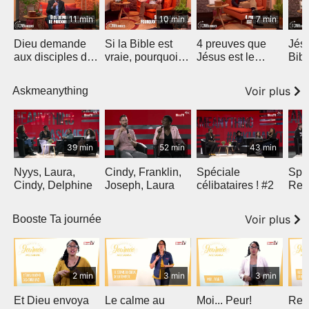
11 min
10 min
7 min
Dieu demande
Si la Bible est
4 preuves que
Jés
aux disciples de
vraie, pourquoi
Jésus est le
Bibl
pardonner
tant de versions
Messie (2)
Cora
?
Voir plus
Askmeanything
39 min
52 min
43 min
Nyys, Laura,
Cindy, Franklin,
Spéciale
Spé
Cindy, Delphine
Joseph, Laura
célibataires ! #2
Rel
Dieu
Voir plus
Booste Ta journée
2 min
3 min
3 min
Et Dieu envoya
Le calme au
Moi... Peur!
Reg