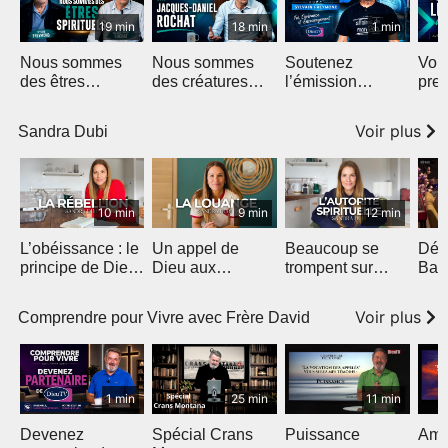
19 min
18 min
1 min
Nous sommes
Nous sommes
Soutenez
Voic
des êtres
des créatures
l’émission
pre
spirituels
merveilleuses
Vitamine B
Voir plus
Sandra Dubi
10 min
9 min
12 min
L’obéissance : le
Un appel de
Beaucoup se
Déb
principe de Dieu
Dieu aux
trompent sur
Bar
qui débloque ta
adorateurs pour
l’autorité
vie
2026
spirituelle
Voir plus
Comprendre pour Vivre avec Frère David
1 min
25 min
11 min
Devenez
Spécial Crans
Puissance
Amo