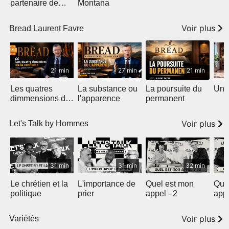
partenaire de
Montana
DieuTV -
Voir plus
Bread Laurent Favre
21 min
27 min
21 min
Les quatres
La substance ou
La poursuite du
Une 
dimmensions de
l'apparence
permanent
la confiance
Voir plus
Let's Talk by Hommes
31 min
31 min
32 min
Le chrétien et la
L'importance de
Quel est mon
Quel
politique
prier
appel - 2
app
Voir plus
Variétés