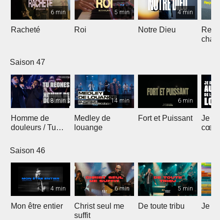
6 min
5 min
4 min
Racheté
Roi
Notre Dieu
Reçoi
chan
Saison 47
8 min
14 min
6 min
Homme de
Medley de
Fort et Puissant
Je re
douleurs / Tu
louange
cœur 
règnes
loua
Saison 46
4 min
6 min
5 min
Mon être entier
Christ seul me
De toute tribu
Je m
suffit