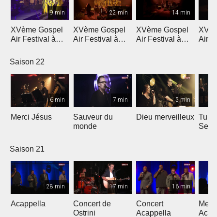
9 min
22 min
14 min
XVème Gospel
XVème Gospel
XVème Gospel
XVèm
Air Festival à
Air Festival à
Air Festival à
Air F
Martigny
Martigny
Martigny
Mart
Saison 22
6 min
7 min
5 min
Merci Jésus
Sauveur du
Dieu merveilleux
Tu es
monde
Seig
Saison 21
28 min
17 min
16 min
Acappella
Concert de
Concert
Mega
Ostrini
Acappella
Acap