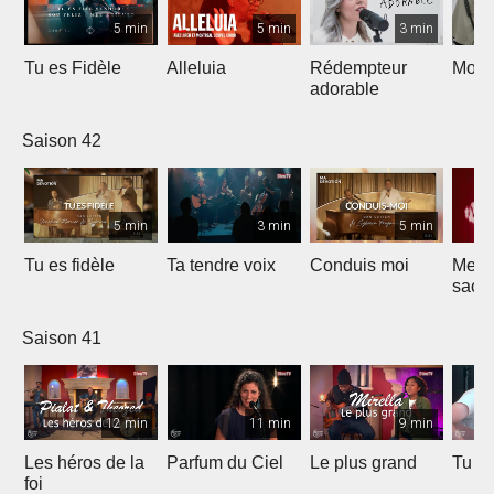
5 min
5 min
3 min
Tu es Fidèle
Alleluia
Rédempteur
Mon 
adorable
Saison 42
5 min
3 min
5 min
Tu es fidèle
Ta tendre voix
Conduis moi
Merve
sacri
Saison 41
12 min
11 min
9 min
Les héros de la
Parfum du Ciel
Le plus grand
Tu ét
foi