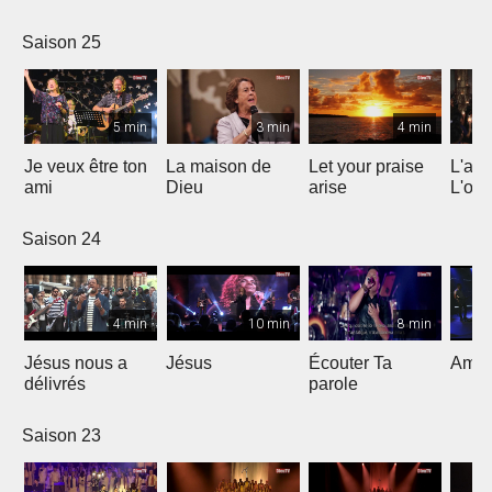
Saison 25
5 min
3 min
4 min
Je veux être ton
La maison de
Let your praise
L'alp
ami
Dieu
arise
L'om
Saison 24
4 min
10 min
8 min
Jésus nous a
Jésus
Écouter Ta
Ami S
délivrés
parole
Saison 23