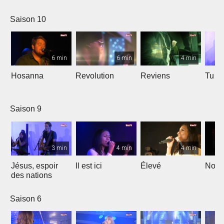
Saison 10
6 min
6 min
4 min
Hosanna
Revolution
Reviens
Tu e
Saison 9
3 min
4 min
4 min
Jésus, espoir
Il est ici
Élevé
Noël
des nations
Saison 6