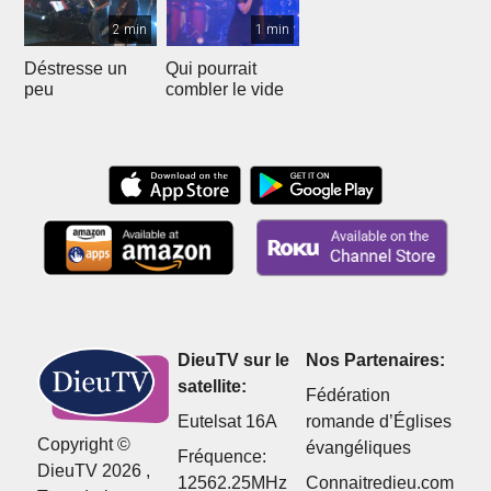
2 min
1 min
Déstresse un
Qui pourrait
peu
combler le vide
DieuTV sur le
Nos Partenaires:
satellite:
Fédération
Eutelsat 16A
romande d’Églises
Copyright ©
évangéliques
Fréquence:
DieuTV 2026 ,
12562.25MHz
Connaitredieu.com