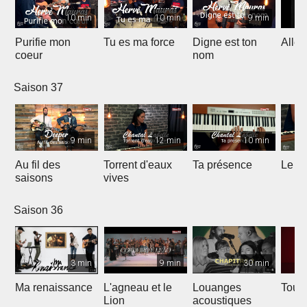
10 min
10 min
9 min
Purifie mon
Tu es ma force
Digne est ton
Allél
coeur
nom
Saison 37
9 min
12 min
10 min
Au fil des
Torrent d'eaux
Ta présence
Le sa
saisons
vives
Saison 36
3 min
9 min
30 min
Ma renaissance
L'agneau et le
Louanges
Tout 
Lion
acoustiques