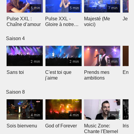
5 min
5 min
7 min
Pulse XXL :
Pulse XXL -
Majesté (Me
Je te
Chaîne d’amour
Gloire à notre
voici)
Dieu
Saison 4
2 min
2 min
2 min
Sans toi
C'est toi que
Prends mes
Entre
j'aime
ambitions
Saison 8
4 min
4 min
3 min
Sois bienvenu
God of Forever
Music Zone:
Irish
Chante l'Eternel