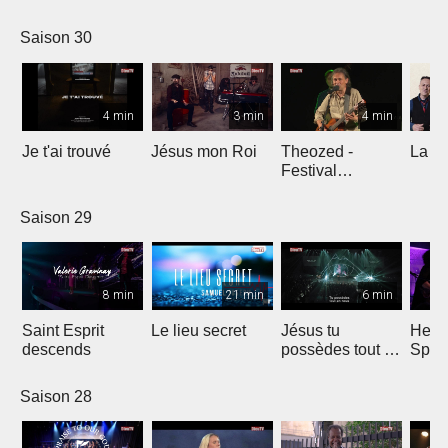
Comp
Yout
Saison 30
4 min
3 min
4 min
Je t'ai trouvé
Jésus mon Roi
Theozed -
La cl
Festival
Gagnière
Saison 29
8 min
21 min
6 min
Saint Esprit
Le lieu secret
Jésus tu
He W
descends
possèdes tout en
Spar
nous
Saison 28