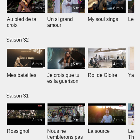
5 min
5 min
6 min
Au pied de ta
Un si grand
My soul sings
Le pr
croix
amour
Saison 32
6 min
5 min
4 min
Mes batailles
Je crois que tu
Roi de Gloire
Yahw
es la guérison
Saison 31
3 min
3 min
3 min
Rossignol
Nous ne
La source
Lean
tremblerons pas
The