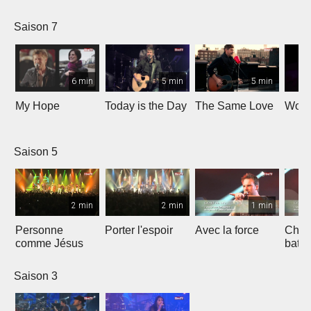
Saison 7
6 min
5 min
5 min
My Hope
Today is the Day
The Same Love
Wond
Saison 5
2 min
2 min
1 min
Personne
Porter l'espoir
Avec la force
Chaq
comme Jésus
batt
Saison 3