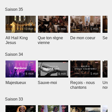
Saison 35
10 min
8 min
5 min
All Hail King
Que ton règne
De mon coeur
Senti
Jesus
vienne
Saison 34
8 min
4 min
5 min
Majestueux
Sauve-moi
Reçois - nous
Un so
chantons
nouv
Saison 33