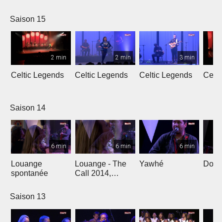
L'Oméga
Saison 15
2 min
2 min
3 min
Celtic Legends
Celtic Legends
Celtic Legends
Celt
Saison 14
6 min
6 min
6 min
Louange
Louange - The
Yawhé
Down 
spontanée
Call 2014,
Genève
Saison 13