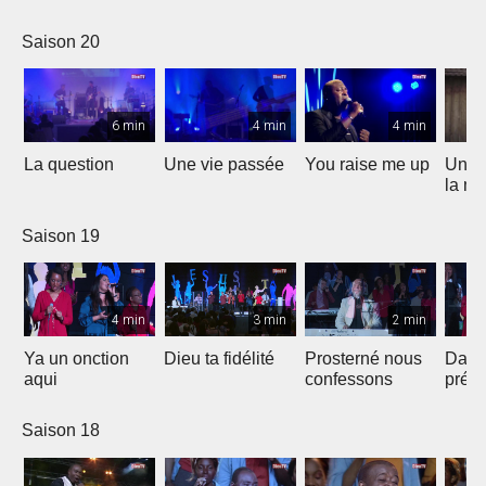
Saison 20
6 min
4 min
4 min
La question
Une vie passée
You raise me up
Une b
la me
Saison 19
4 min
3 min
2 min
Ya un onction
Dieu ta fidélité
Prosterné nous
Dans
aqui
confessons
prés
Saison 18