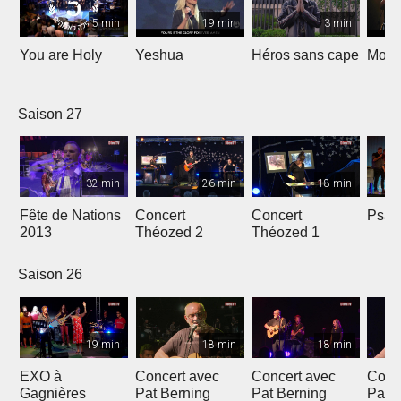
5 min
19 min
3 min
You are Holy
Yeshua
Héros sans cape
Moi e
Saison 27
32 min
26 min
18 min
Fête de Nations
Concert
Concert
Psau
2013
Théozed 2
Théozed 1
Saison 26
19 min
18 min
18 min
EXO à
Concert avec
Concert avec
Conc
Gagnières
Pat Berning
Pat Berning
Pat 