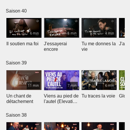
Saison 40
6 min
8 min
4 min
Il soutien ma foi
J'essayerai
Tu me donnes la
J'ai 
encore
vie
Saison 39
11 min
7 min
6 min
Un chant de
Viens au pied de
Tu traces la voie
Gloir
détachement
l'autel (Elevation
Worship)
Saison 38