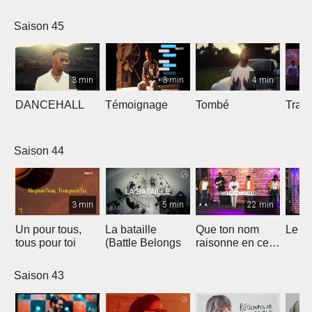
Saison 45
3 min
3 min
4 min
DANCEHALL
Témoignage
Tombé
Tranq
Saison 44
3 min
5 min
22 min
Un pour tous,
La bataille
Que ton nom
Le li
tous pour toi
(Battle Belongs
raisonne en ce
lieu
Saison 43