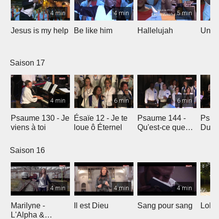
4 min
4 min
5 min
Jesus is my help
Be like him
Hallelujah
Un jo
Saison 17
4 min
6 min
6 min
Psaume 130 - Je
Ésaïe 12 - Je te
Psaume 144 -
Psau
viens à toi
loue ô Éternel
Qu'est-ce que
Du le
l'homme ?
soleil
Saison 16
4 min
4 min
4 min
Marilyne -
Il est Dieu
Sang pour sang
Lola
L'Alpha &