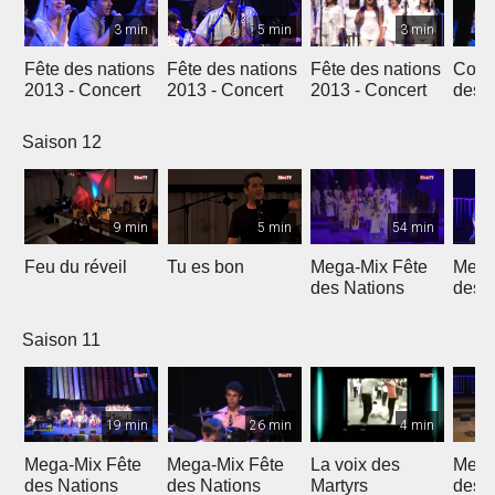
3 min
5 min
3 min
Fête des nations
Fête des nations
Fête des nations
Conc
2013 - Concert
2013 - Concert
2013 - Concert
des n
(201
Saison 12
9 min
5 min
54 min
Feu du réveil
Tu es bon
Mega-Mix Fête
Mega
des Nations
des 
Saison 11
19 min
26 min
4 min
Mega-Mix Fête
Mega-Mix Fête
La voix des
Mega
des Nations
des Nations
Martyrs
des 