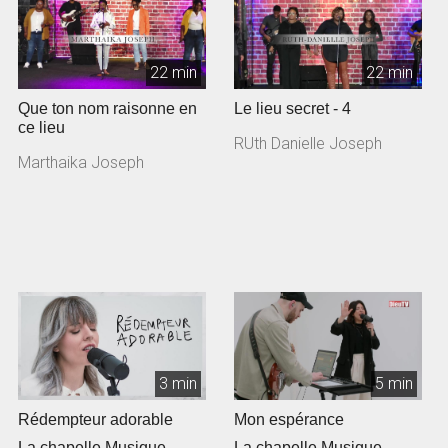
22 min
22 min
Que ton nom raisonne en
Le lieu secret - 4
ce lieu
RUth Danielle Joseph
Marthaika Joseph
3 min
5 min
Rédempteur adorable
Mon espérance
La chapelle Musique
La chapelle Musique