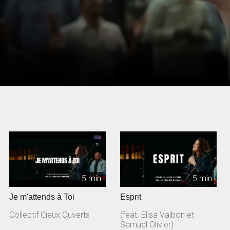
5 min
5 min
Je m'attends à Toi
Esprit
Collectif Cieux Ouverts
(feat. Elisa Valbon et
Samuel Olivier)