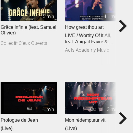
5 min
11 min
Grâce Infinie (feat. Samuel
How great thou art
C
Olivier)
LIVE / Worthy Of It All,
f
feat. Abigail Favre &
C
Collectif Cieux Ouverts
Esben Engholm
Acts Academy Music
A
1 min
3 min
Prologue de Jean
Mon rédempteur vit
Je
(Live)
(Live)
(