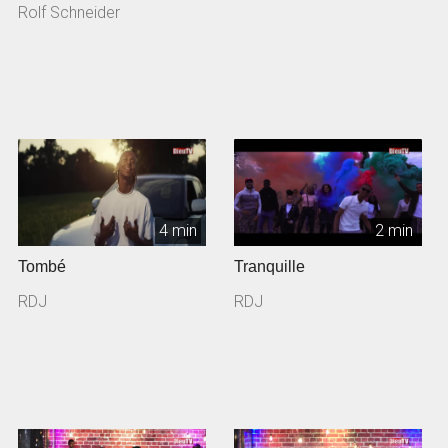
Rolf Schneider
4 min
2 min
Tombé
Tranquille
RDJ
RDJ