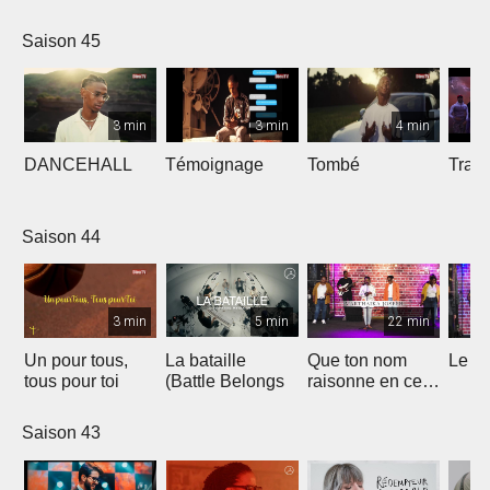
Saison 45
3 min
3 min
4 min
DANCEHALL
Témoignage
Tombé
Tranq
Saison 44
3 min
5 min
22 min
Un pour tous,
La bataille
Que ton nom
Le li
tous pour toi
(Battle Belongs
raisonne en ce
lieu
Saison 43