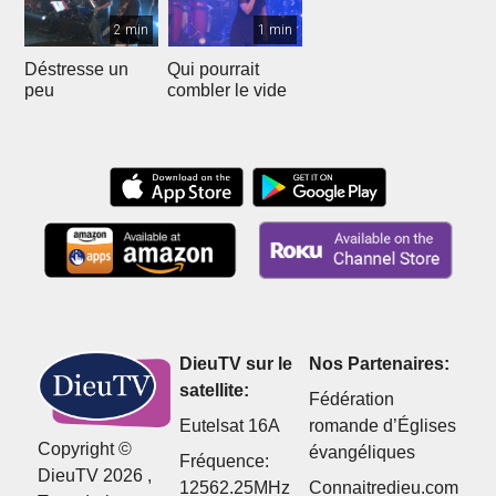
2 min
1 min
Déstresse un
Qui pourrait
peu
combler le vide
DieuTV sur le
Nos Partenaires:
satellite:
Fédération
Eutelsat 16A
romande d’Églises
Copyright ©
évangéliques
Fréquence:
DieuTV 2026 ,
12562.25MHz
Connaitredieu.com