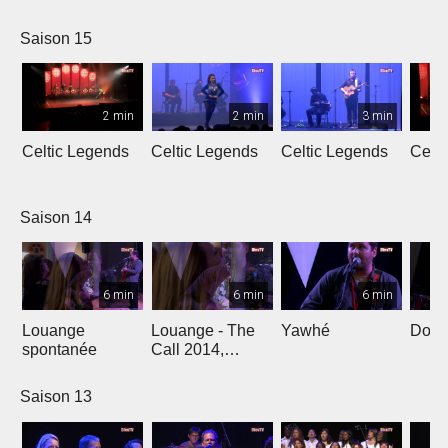
L'Oméga
Saison 15
2 min
2 min
3 min
Celtic Legends
Celtic Legends
Celtic Legends
Celt
Saison 14
6 min
6 min
6 min
Louange
Louange - The
Yawhé
Down 
spontanée
Call 2014,
Genève
Saison 13