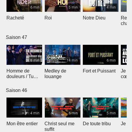
6 min
5 min
4 min
Racheté
Roi
Notre Dieu
Reçoi
chan
Saison 47
8 min
14 min
6 min
Homme de
Medley de
Fort et Puissant
Je re
douleurs / Tu
louange
cœur 
règnes
loua
Saison 46
4 min
6 min
5 min
Mon être entier
Christ seul me
De toute tribu
Je m
suffit