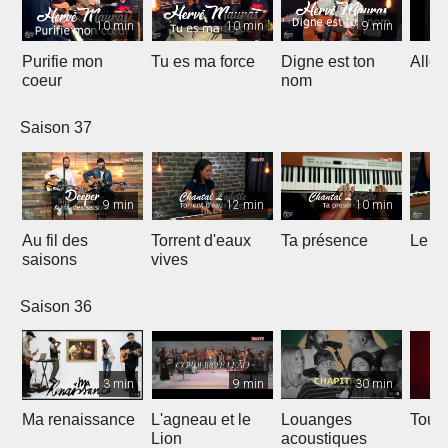
10 min
10 min
9 min
Purifie mon
Tu es ma force
Digne est ton
Allél
coeur
nom
Saison 37
9 min
12 min
10 min
Au fil des
Torrent d'eaux
Ta présence
Le sa
saisons
vives
Saison 36
3 min
9 min
30 min
Ma renaissance
L'agneau et le
Louanges
Tout 
Lion
acoustiques