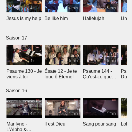
4 min
4 min
5 min
Jesus is my help
Be like him
Hallelujah
Un jo
Saison 17
4 min
6 min
6 min
Psaume 130 - Je
Ésaïe 12 - Je te
Psaume 144 -
Psau
viens à toi
loue ô Éternel
Qu'est-ce que
Du le
l'homme ?
soleil
Saison 16
4 min
4 min
4 min
Marilyne -
Il est Dieu
Sang pour sang
Lola
L'Alpha &