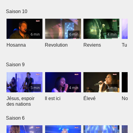
Saison 10
6 min
6 min
4 min
Hosanna
Revolution
Reviens
Tu e
Saison 9
3 min
4 min
4 min
Jésus, espoir
Il est ici
Élevé
Noël
des nations
Saison 6