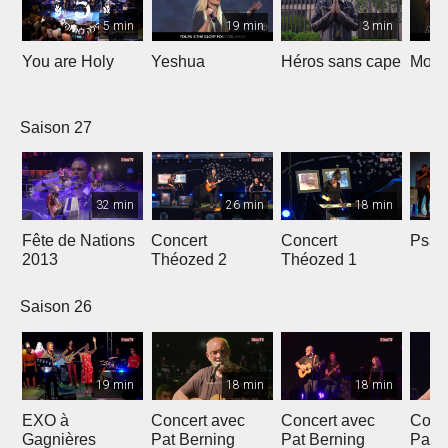
5 min
19 min
3 min
You are Holy
Yeshua
Héros sans cape
Moi e
Saison 27
32 min
26 min
18 min
Fête de Nations
Concert
Concert
Psau
2013
Théozed 2
Théozed 1
Saison 26
19 min
18 min
18 min
EXO à
Concert avec
Concert avec
Conc
Gagnières
Pat Berning
Pat Berning
Pat 