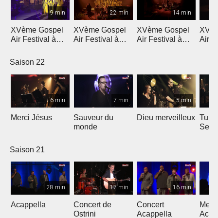
9 min
22 min
14 min
XVème Gospel
XVème Gospel
XVème Gospel
XVèm
Air Festival à
Air Festival à
Air Festival à
Air F
Martigny
Martigny
Martigny
Mart
Saison 22
6 min
7 min
5 min
Merci Jésus
Sauveur du
Dieu merveilleux
Tu es
monde
Seig
Saison 21
28 min
17 min
16 min
Acappella
Concert de
Concert
Mega
Ostrini
Acappella
Acap