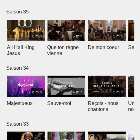
Saison 35
10 min
8 min
5 min
All Hail King
Que ton règne
De mon coeur
Senti
Jesus
vienne
Saison 34
8 min
4 min
5 min
Majestueux
Sauve-moi
Reçois - nous
Un so
chantons
nouv
Saison 33