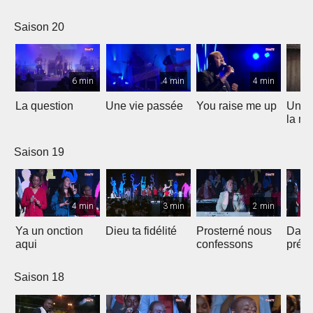
Saison 20
6 min
4 min
4 min
La question
Une vie passée
You raise me up
Une b
la me
Saison 19
4 min
3 min
2 min
Ya un onction
Dieu ta fidélité
Prosterné nous
Dans
aqui
confessons
prés
Saison 18