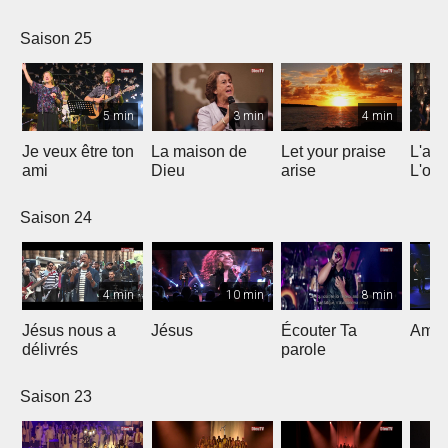
Saison 25
5 min
3 min
4 min
Je veux être ton
La maison de
Let your praise
L'alp
ami
Dieu
arise
L'om
Saison 24
4 min
10 min
8 min
Jésus nous a
Jésus
Écouter Ta
Ami S
délivrés
parole
Saison 23