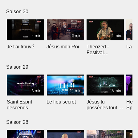
Comp
Yout
Saison 30
4 min
3 min
4 min
Je t'ai trouvé
Jésus mon Roi
Theozed -
La cl
Festival
Gagnière
Saison 29
8 min
21 min
6 min
Saint Esprit
Le lieu secret
Jésus tu
He W
descends
possèdes tout en
Spar
nous
Saison 28