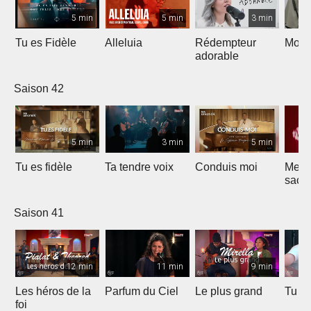
5 min
5 min
3 min
Tu es Fidèle
Alleluia
Rédempteur
Mon 
adorable
Saison 42
5 min
3 min
5 min
Tu es fidèle
Ta tendre voix
Conduis moi
Merve
sacri
Saison 41
12 min
11 min
9 min
Les héros de la
Parfum du Ciel
Le plus grand
Tu ét
foi