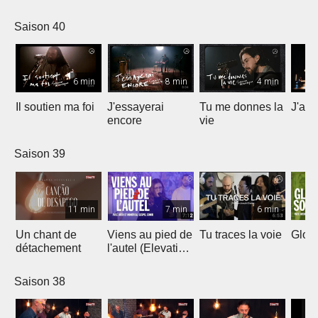
Saison 40
6 min
8 min
4 min
Il soutien ma foi
J'essayerai
Tu me donnes la
J'ai 
encore
vie
Saison 39
11 min
7 min
6 min
Un chant de
Viens au pied de
Tu traces la voie
Gloir
détachement
l'autel (Elevation
Worship)
Saison 38