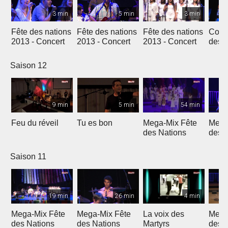
3 min
5 min
3 min
Fête des nations
Fête des nations
Fête des nations
Conc
2013 - Concert
2013 - Concert
2013 - Concert
des n
(201
Saison 12
9 min
5 min
54 min
Feu du réveil
Tu es bon
Mega-Mix Fête
Mega
des Nations
des 
Saison 11
19 min
26 min
4 min
Mega-Mix Fête
Mega-Mix Fête
La voix des
Mega
des Nations
des Nations
Martyrs
des 