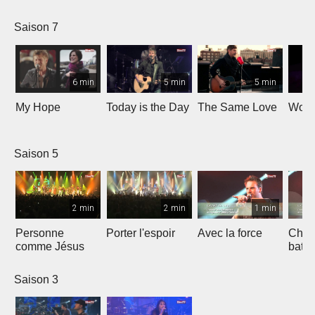
Saison 7
6 min
5 min
5 min
My Hope
Today is the Day
The Same Love
Wond
Saison 5
2 min
2 min
1 min
Personne
Porter l'espoir
Avec la force
Chaq
comme Jésus
batt
Saison 3