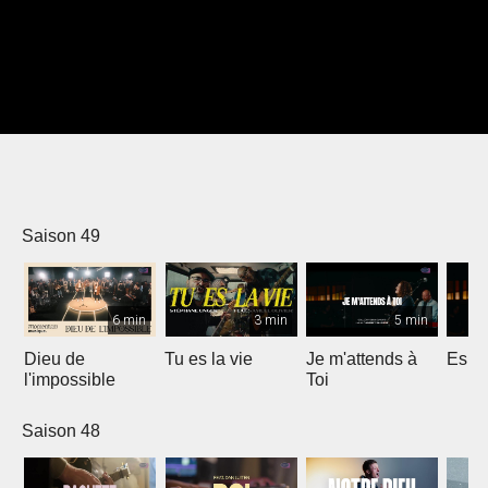
Saison 49
6 min
3 min
5 min
Dieu de
Tu es la vie
Je m'attends à
Espri
l'impossible
Toi
Saison 48