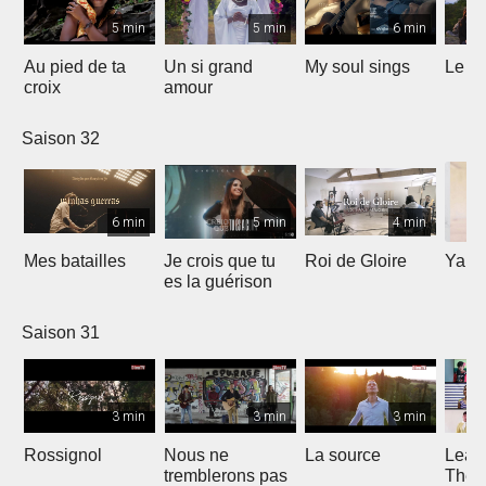
5 min
5 min
6 min
Au pied de ta
Un si grand
My soul sings
Le pr
croix
amour
Saison 32
6 min
5 min
4 min
Mes batailles
Je crois que tu
Roi de Gloire
Yahw
es la guérison
Saison 31
3 min
3 min
3 min
Rossignol
Nous ne
La source
Lean
tremblerons pas
The