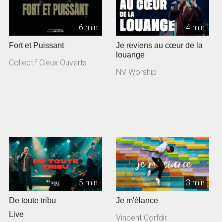
6 min
4 min
Fort et Puissant
Je reviens au cœur de la
louange
Collectif Cieux Ouverts
NV Worship
5 min
3 min
De toute tribu
Je m'élance
Live
Vincent Corfdir