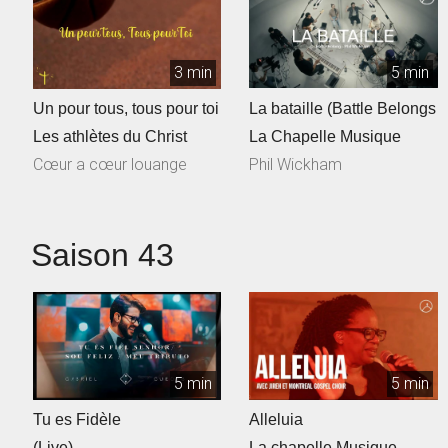
3 min
5 min
Un pour tous, tous pour toi
La bataille (Battle Belongs
Les athlètes du Christ
La Chapelle Musique
Cœur a cœur louange
Phil Wickham
Saison 43
5 min
5 min
Tu es Fidèle
Alleluia
(Live)
La chapelle Musique