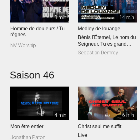
8 min
14 min
Homme de douleurs / Tu
Medley de louange
règnes
Bénis l'Éternel, Le nom du
Seigneur, Tu es grand
NV Worship
Seigneur
Sebastian Demrey
Saison 46
4 min
6 min
Mon être entier
Christ seul me suffit
Live
Jonathan Paton