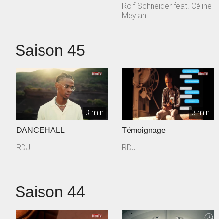
Rolf Schneider feat. Céline
Meylan
Saison 45
3 min
3 min
DANCEHALL
Témoignage
RDJ
RDJ
Saison 44