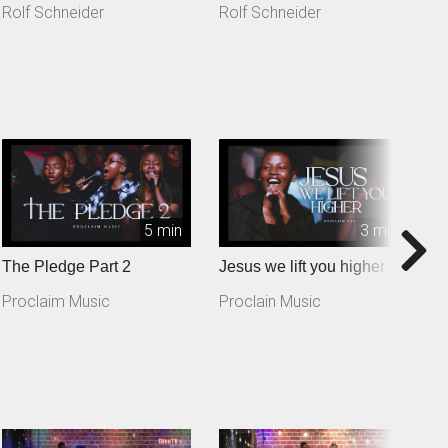
Rolf Schneider
Rolf Schneider
R
5 min
3 min
The Pledge Part 2
Jesus we lift you higher
T
Proclaim Music
Proclain Music
P