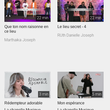
22 min
22 min
Que ton nom raisonne en
Le lieu secret - 4
ce lieu
RUth Danielle Joseph
Marthaika Joseph
3 min
5 min
Rédempteur adorable
Mon espérance
La chapelle Musique
La chapelle Musique