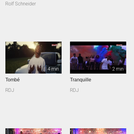
Rolf Schneider
4 min
2 min
Tombé
Tranquille
RDJ
RDJ