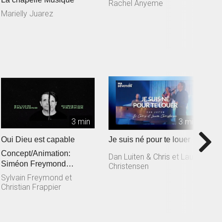
Rachel Anyeme
S
L
Marielly Juarez
3 min
3 min
Oui Dieu est capable
Je suis né pour te louer
T
Concept/Animation:
M
Dan Luiten & Chris et Laura
Siméon Freymond
Christensen
D
Composition: Sylvain
Sylvain Freymond et
Freymond en collaborat...
Christian Frappier