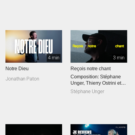
4 min
3 min
Notre Dieu
Reçois notre chant
Composition: Stéphane
Jonathan Paton
Unger, Thierry Ostrini et
Siméon Freymond
Stéphane Unger