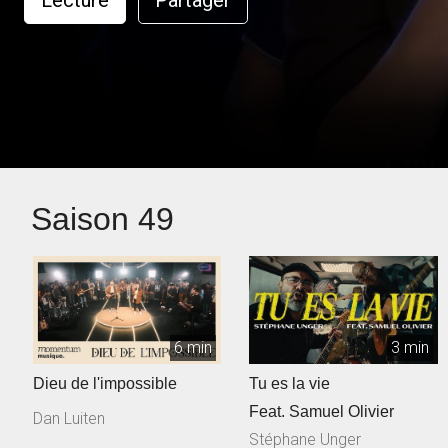
Lecture
Partager
Saison 49
6 min
3 min
Dieu de l'impossible
Tu es la vie
Feat. Samuel Olivier
Dan Luiten
Stéphane Unger