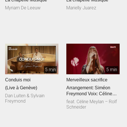
Myriam De Leeuw
Marielly Juarez
5 min
5 min
Conduis moi
Merveilleux sacrifice
(Live à Genève)
Arrangement: Siméon
Freymond Voix: Céline
Dan Luiten & Sylvain
Meylan Guitare
Freymond
feat. Céline Meylan – Rolf
acoustique: Rolf Sc...
Schneider