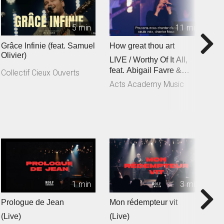
5 min
11 min
Grâce Infinie (feat. Samuel
How great thou art
C
Olivier)
LIVE / Worthy Of It All,
f
feat. Abigail Favre &
C
Collectif Cieux Ouverts
Esben Engholm
Acts Academy Music
A
1 min
3 min
Prologue de Jean
Mon rédempteur vit
Je
(Live)
(Live)
(