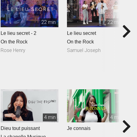
22 min
22 min
Le lieu secret - 2
Le lieu secret
Q
S
On the Rock
On the Rock
O
Rose Henry
Samuel Joseph
N
4 min
4 min
Dieu tout puissant
Je connais
T
La chapelle Musique