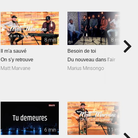
8 min
8 min
Il m'a sauvé
Besoin de toi
T
On s'y retrouve
Du nouveau dans l'air
D
Matt Marvane
Marius Minsongo
6 min
11 min