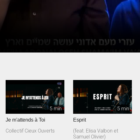
5 min
5 min
Je m'attends à Toi
Esprit
Collectif Cieux Ouverts
(feat. Elisa Valbon et
Samuel Olivier)