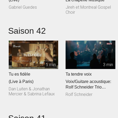
Gabriel Guedes
Jireh et Montreal Gospel
Choir
Saison 42
5 min
3 min
Tu es fidèle
Ta tendre voix
(Live à Paris)
Voix/Guitare acoustique:
Rolf Schneider Trio
Dan Luiten & Jonathan
cordes: Philippe & Jessica
Mercier & Sabrina Lefaux
Rolf Schneider
Talec, ...