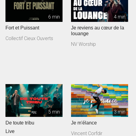
6 min
4 min
Fort et Puissant
Je reviens au cœur de la
louange
Collectif Cieux Ouverts
NV Worship
5 min
3 min
De toute tribu
Je m'élance
Live
Vincent Corfdir