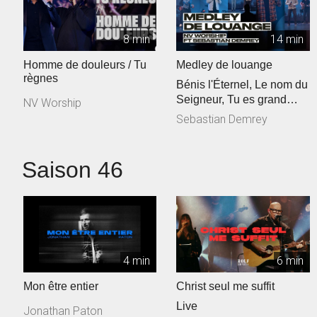
8 min
14 min
Homme de douleurs / Tu
Medley de louange
règnes
Bénis l'Éternel, Le nom du
Seigneur, Tu es grand
NV Worship
Seigneur
Sebastian Demrey
Saison 46
4 min
6 min
Mon être entier
Christ seul me suffit
Live
Jonathan Paton