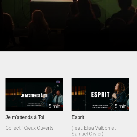
5 min
5 min
Je m'attends à Toi
Esprit
Collectif Cieux Ouverts
(feat. Elisa Valbon et
Samuel Olivier)