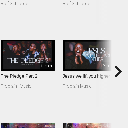
Rolf Schneider
Rolf Schneider
R
5 min
3 min
The Pledge Part 2
Jesus we lift you higher
T
Proclaim Music
Proclain Music
P