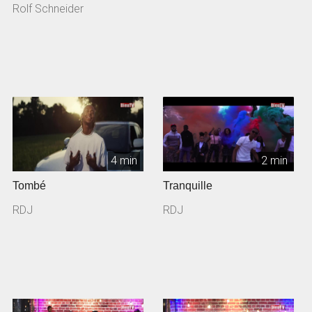
Rolf Schneider
4 min
2 min
Tombé
Tranquille
RDJ
RDJ