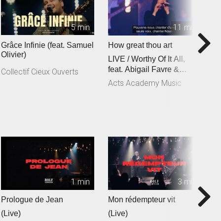
5 min
11 min
Grâce Infinie (feat. Samuel
How great thou art
C
Olivier)
LIVE / Worthy Of It All,
f
feat. Abigail Favre &
C
Collectif Cieux Ouverts
Esben Engholm
Acts Academy Music
A
1 min
3 min
Prologue de Jean
Mon rédempteur vit
Je
(Live)
(Live)
(