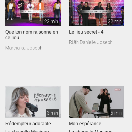
22 min
22 min
Que ton nom raisonne en
Le lieu secret - 4
ce lieu
RUth Danielle Joseph
Marthaika Joseph
3 min
5 min
Rédempteur adorable
Mon espérance
La chapelle Musique
La chapelle Musique