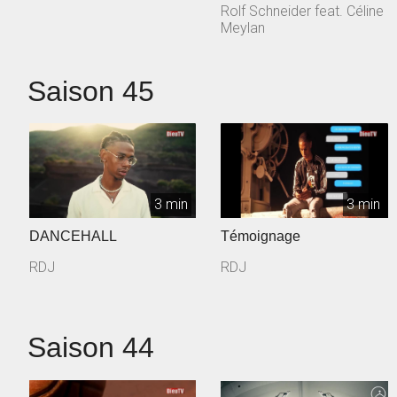
Rolf Schneider feat. Céline
Meylan
Saison 45
3 min
3 min
DANCEHALL
Témoignage
RDJ
RDJ
Saison 44