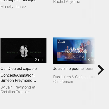
Rachel Anyeme
S
L
Marielly Juarez
3 min
3 min
Oui Dieu est capable
Je suis né pour te louer
T
Concept/Animation:
M
Dan Luiten & Chris et Laura
Siméon Freymond
Christensen
D
Composition: Sylvain
Sylvain Freymond et
Freymond en collaborat...
Christian Frappier