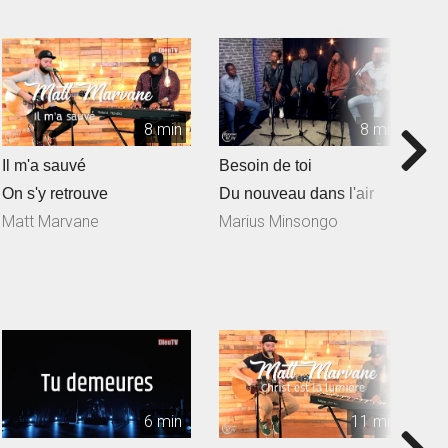
8 min
8 min
Il m'a sauvé
Besoin de toi
T
On s'y retrouve
Du nouveau dans l'air
D
Matt Marvane
Marius Minsongo
6 min
11 min