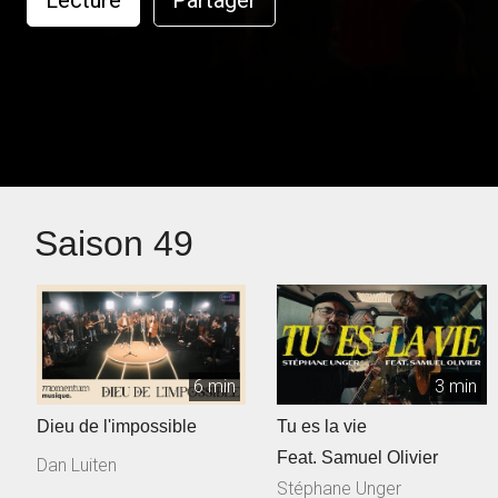
Lecture
Partager
Saison 49
6 min
3 min
Dieu de l'impossible
Tu es la vie
Feat. Samuel Olivier
Dan Luiten
Stéphane Unger