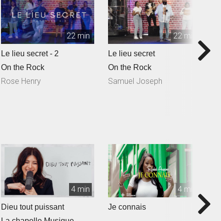
22 min
22 min
Le lieu secret - 2
Le lieu secret
Q
S
On the Rock
On the Rock
O
Rose Henry
Samuel Joseph
N
4 min
4 min
Dieu tout puissant
Je connais
T
La chapelle Musique