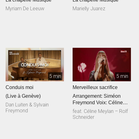
Myriam De Leeuw
Marielly Juarez
5 min
5 min
Conduis moi
Merveilleux sacrifice
(Live à Genève)
Arrangement: Siméon
Freymond Voix: Céline
Dan Luiten & Sylvain
Meylan Guitare
Freymond
feat. Céline Meylan – Rolf
acoustique: Rolf Sc...
Schneider