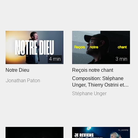
4 min
3 min
Notre Dieu
Reçois notre chant
Composition: Stéphane
Jonathan Paton
Unger, Thierry Ostrini et
Siméon Freymond
Stéphane Unger