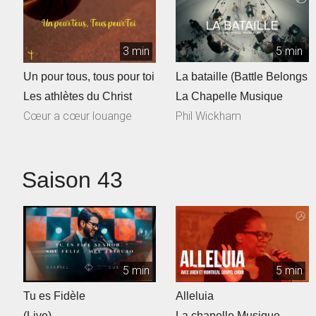
3 min
5 min
Un pour tous, tous pour toi
La bataille (Battle Belongs
Les athlètes du Christ
La Chapelle Musique
Cœur a cœur louange
Phil Wickham
Saison 43
5 min
5 min
Tu es Fidèle
Alleluia
(Live)
La chapelle Musique