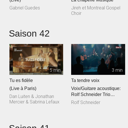
Gabriel Guedes
Jireh et Montreal Gospel
Choir
Saison 42
5 min
3 min
Tu es fidèle
Ta tendre voix
(Live à Paris)
Voix/Guitare acoustique:
Rolf Schneider Trio
Dan Luiten & Jonathan
cordes: Philippe & Jessica
Mercier & Sabrina Lefaux
Rolf Schneider
Talec, ...