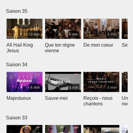
Saison 35
10 min
8 min
5 min
All Hail King
Que ton règne
De mon coeur
Senti
Jesus
vienne
Saison 34
8 min
4 min
5 min
Majestueux
Sauve-moi
Reçois - nous
Un so
chantons
nouv
Saison 33