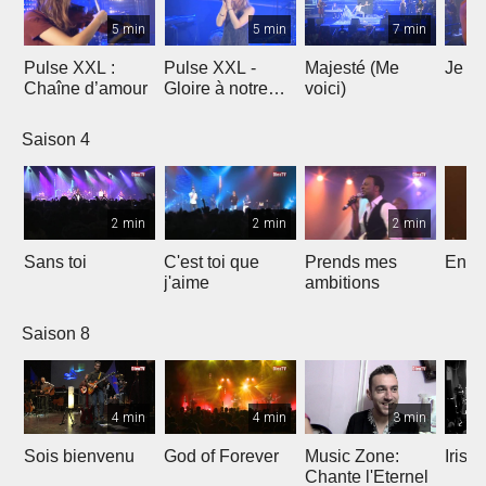
5 min
5 min
7 min
Pulse XXL :
Pulse XXL -
Majesté (Me
Je te
Chaîne d’amour
Gloire à notre
voici)
Dieu
Saison 4
2 min
2 min
2 min
Sans toi
C'est toi que
Prends mes
Entre
j'aime
ambitions
Saison 8
4 min
4 min
3 min
Sois bienvenu
God of Forever
Music Zone:
Irish
Chante l'Eternel