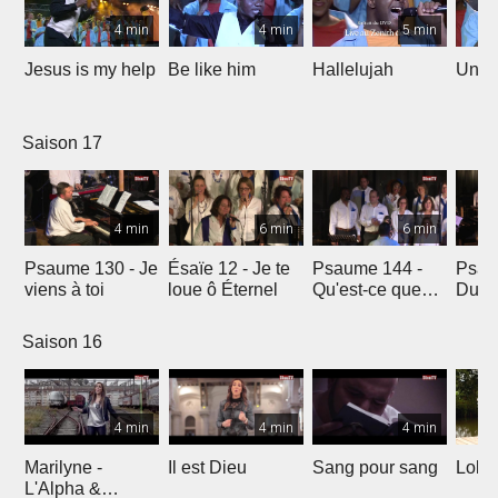
4 min
4 min
5 min
Jesus is my help
Be like him
Hallelujah
Un jo
Saison 17
4 min
6 min
6 min
Psaume 130 - Je
Ésaïe 12 - Je te
Psaume 144 -
Psau
viens à toi
loue ô Éternel
Qu'est-ce que
Du le
l'homme ?
soleil
Saison 16
4 min
4 min
4 min
Marilyne -
Il est Dieu
Sang pour sang
Lola
L'Alpha &