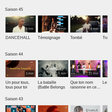
Saison 45
3 min
3 min
4 min
DANCEHALL
Témoignage
Tombé
Tranq
Saison 44
3 min
5 min
22 min
Un pour tous,
La bataille
Que ton nom
Le li
tous pour toi
(Battle Belongs
raisonne en ce
lieu
Saison 43