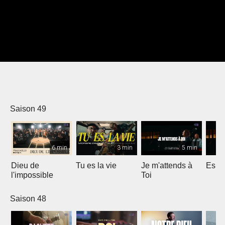
Saison 49
6 min
3 min
5 min
Dieu de
Tu es la vie
Je m'attends à
Espri
l'impossible
Toi
Saison 48