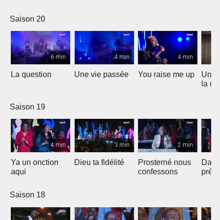
Saison 20
6 min
4 min
4 min
La question
Une vie passée
You raise me up
Une b
la me
Saison 19
4 min
3 min
2 min
Ya un onction
Dieu ta fidélité
Prosterné nous
Dans
aqui
confessons
prés
Saison 18