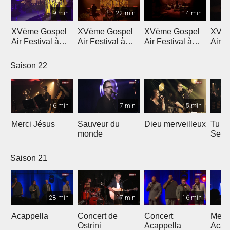
9 min
22 min
14 min
XVème Gospel
XVème Gospel
XVème Gospel
XVèm
Air Festival à
Air Festival à
Air Festival à
Air F
Martigny
Martigny
Martigny
Mart
Saison 22
6 min
7 min
5 min
Merci Jésus
Sauveur du
Dieu merveilleux
Tu es
monde
Seig
Saison 21
28 min
17 min
16 min
Acappella
Concert de
Concert
Mega
Ostrini
Acappella
Acap