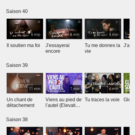
Saison 40
6 min
8 min
4 min
Il soutien ma foi
J'essayerai
Tu me donnes la
J'ai 
encore
vie
Saison 39
11 min
7 min
6 min
Un chant de
Viens au pied de
Tu traces la voie
Gloir
détachement
l'autel (Elevation
Worship)
Saison 38