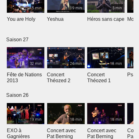
5 min
19 min
3 min
You are Holy
Yeshua
Héros sans cape
Moi e
Saison 27
32 min
26 min
18 min
Fête de Nations
Concert
Concert
Psau
2013
Théozed 2
Théozed 1
Saison 26
19 min
18 min
18 min
EXO à
Concert avec
Concert avec
Conc
Gagnières
Pat Berning
Pat Berning
Pat 