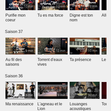
10 min
10 min
9 min
Purifie mon
Tu es ma force
Digne est ton
Allél
coeur
nom
Saison 37
9 min
12 min
10 min
Au fil des
Torrent d'eaux
Ta présence
Le sa
saisons
vives
Saison 36
3 min
9 min
30 min
Ma renaissance
L'agneau et le
Louanges
Tout 
Lion
acoustiques