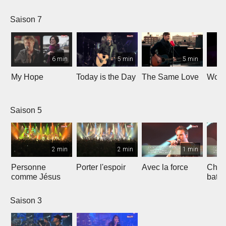
Saison 7
6 min
5 min
5 min
My Hope
Today is the Day
The Same Love
Wond
Saison 5
2 min
2 min
1 min
Personne
Porter l'espoir
Avec la force
Chaq
comme Jésus
batt
Saison 3