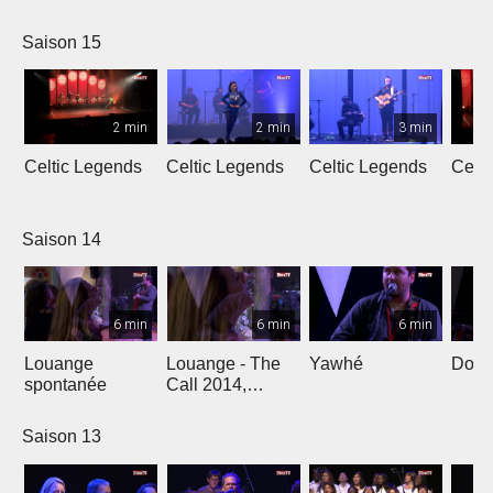
L'Oméga
Saison 15
2 min
2 min
3 min
Celtic Legends
Celtic Legends
Celtic Legends
Celt
Saison 14
6 min
6 min
6 min
Louange
Louange - The
Yawhé
Down 
spontanée
Call 2014,
Genève
Saison 13