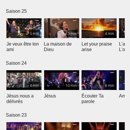
Saison 25
5 min
3 min
4 min
Je veux être ton
La maison de
Let your praise
L'alp
ami
Dieu
arise
L'om
Saison 24
4 min
10 min
8 min
Jésus nous a
Jésus
Écouter Ta
Ami S
délivrés
parole
Saison 23