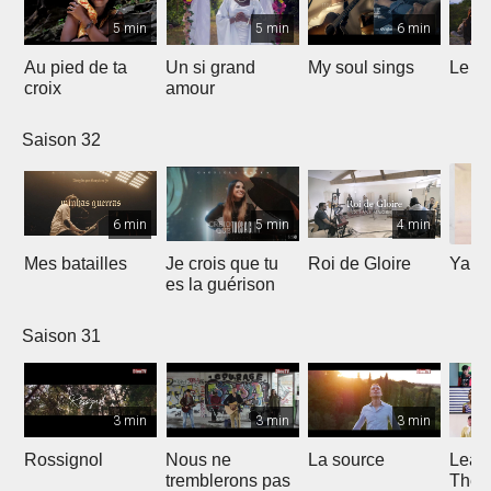
5 min
5 min
6 min
Au pied de ta
Un si grand
My soul sings
Le pr
croix
amour
Saison 32
6 min
5 min
4 min
Mes batailles
Je crois que tu
Roi de Gloire
Yahw
es la guérison
Saison 31
3 min
3 min
3 min
Rossignol
Nous ne
La source
Lean
tremblerons pas
The