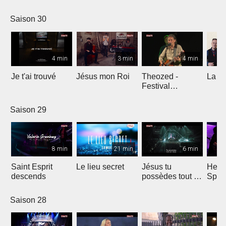
Comp
Yout
Saison 30
4 min
3 min
4 min
Je t'ai trouvé
Jésus mon Roi
Theozed -
La cl
Festival
Gagnière
Saison 29
8 min
21 min
6 min
Saint Esprit
Le lieu secret
Jésus tu
He W
descends
possèdes tout en
Spar
nous
Saison 28