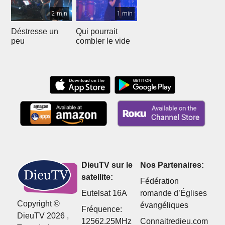
2 min
1 min
Déstresse un
Qui pourrait
peu
combler le vide
DieuTV sur le
Nos Partenaires:
satellite:
Fédération
Eutelsat 16A
romande d’Églises
Copyright ©
évangéliques
Fréquence:
DieuTV 2026 ,
12562.25MHz
Connaitredieu.com