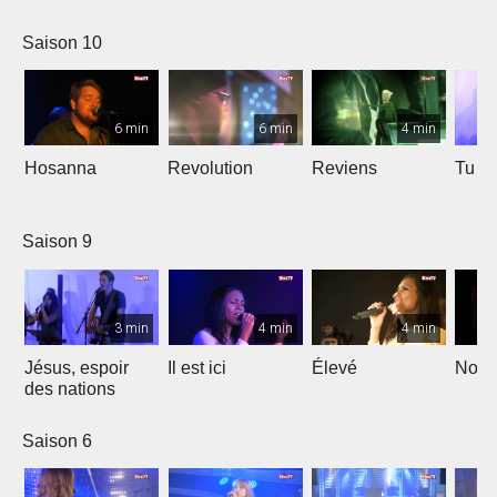
Saison 10
6 min
6 min
4 min
Hosanna
Revolution
Reviens
Tu e
Saison 9
3 min
4 min
4 min
Jésus, espoir
Il est ici
Élevé
Noël
des nations
Saison 6