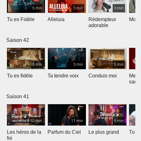
5 min
5 min
3 min
Tu es Fidèle
Alleluia
Rédempteur
Mon 
adorable
Saison 42
5 min
3 min
5 min
Tu es fidèle
Ta tendre voix
Conduis moi
Merve
sacri
Saison 41
12 min
11 min
9 min
Les héros de la
Parfum du Ciel
Le plus grand
Tu ét
foi