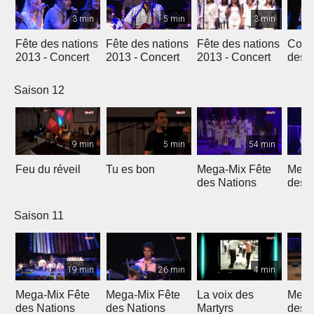
3 min
5 min
3 min
Fête des nations
Fête des nations
Fête des nations
Conc
2013 - Concert
2013 - Concert
2013 - Concert
des n
(201
Saison 12
9 min
5 min
54 min
Feu du réveil
Tu es bon
Mega-Mix Fête
Mega
des Nations
des 
Saison 11
19 min
26 min
4 min
Mega-Mix Fête
Mega-Mix Fête
La voix des
Mega
des Nations
des Nations
Martyrs
des 