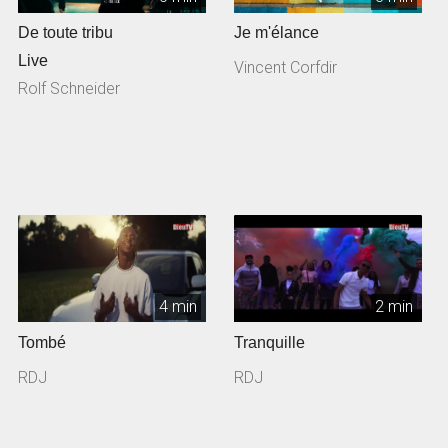
De toute tribu
Je m'élance
Live
Vincent Corfdir
Rolf Schneider
4 min
2 min
Tombé
Tranquille
RDJ
RDJ