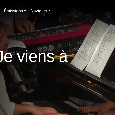
Émissions
Naviguer
e viens à