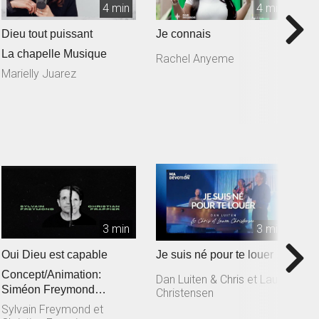
4 min
4 min
Dieu tout puissant
Je connais
T
La chapelle Musique
Rachel Anyeme
S
L
Marielly Juarez
3 min
3 min
Oui Dieu est capable
Je suis né pour te louer
T
Concept/Animation:
M
Dan Luiten & Chris et Laura
Siméon Freymond
Christensen
D
Composition: Sylvain
Sylvain Freymond et