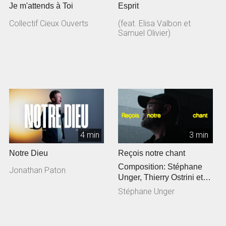
Je m'attends à Toi
Esprit
Collectif Cieux Ouverts
(feat. Elisa Valbon et
Samuel Olivier)
4 min
3 min
Notre Dieu
Reçois notre chant
Composition: Stéphane
Jonathan Paton
Unger, Thierry Ostrini et
Siméon Freymond
Stéphane Unger