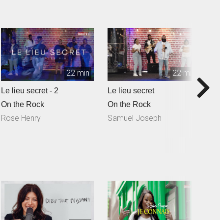
22 min
22 min
Le lieu secret - 2
Le lieu secret
Q
S
On the Rock
On the Rock
O
Rose Henry
Samuel Joseph
N