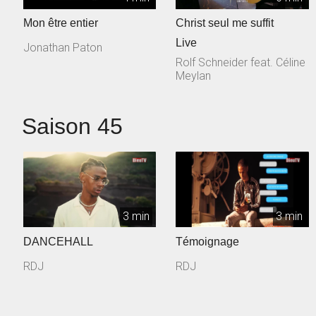
Mon être entier
Christ seul me suffit
Live
Jonathan Paton
Rolf Schneider feat. Céline
Meylan
Saison 45
3 min
3 min
DANCEHALL
Témoignage
RDJ
RDJ