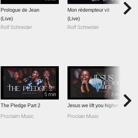
Prologue de Jean
Mon rédempteur vit
Je
(Live)
(Live)
(
Rolf Schneider
Rolf Schneider
R
5 min
3 min
The Pledge Part 2
Jesus we lift you higher
T
Proclaim Music
Proclain Music
P