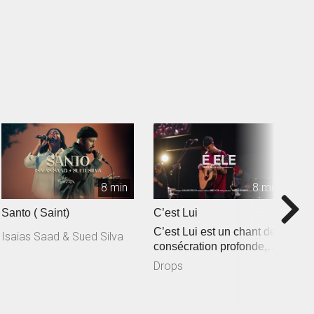
8 min
8 min
Santo ( Saint)
C’est Lui
R
C’est Lui est un chant de
Isaias Saad & Sued Silva
consécration profonde,
inspiré de Jean 3.30 : « I...
Drops