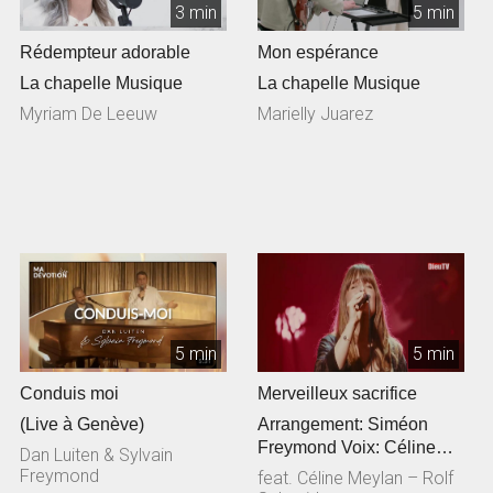
3 min
5 min
Rédempteur adorable
Mon espérance
La chapelle Musique
La chapelle Musique
Myriam De Leeuw
Marielly Juarez
5 min
5 min
Conduis moi
Merveilleux sacrifice
(Live à Genève)
Arrangement: Siméon
Freymond Voix: Céline
Dan Luiten & Sylvain
Meylan Guitare
Freymond
feat. Céline Meylan – Rolf