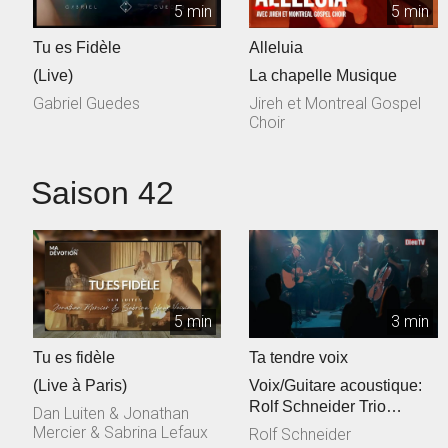
5 min
5 min
Tu es Fidèle
Alleluia
(Live)
La chapelle Musique
Gabriel Guedes
Jireh et Montreal Gospel
Choir
Saison 42
5 min
3 min
Tu es fidèle
Ta tendre voix
(Live à Paris)
Voix/Guitare acoustique:
Rolf Schneider Trio
Dan Luiten & Jonathan
cordes: Philippe & Jessica
Mercier & Sabrina Lefaux
Rolf Schneider