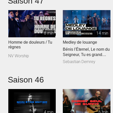
Saison 47
8 min
14 min
Homme de douleurs / Tu
Medley de louange
règnes
Bénis l'Éternel, Le nom du
Seigneur, Tu es grand
NV Worship
Seigneur
Sebastian Demrey
Saison 46
4 min
6 min