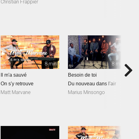
Freymond en collaborat...
Christian Frappier
8 min
8 min
Il m'a sauvé
Besoin de toi
T
On s'y retrouve
Du nouveau dans l'air
D
Matt Marvane
Marius Minsongo