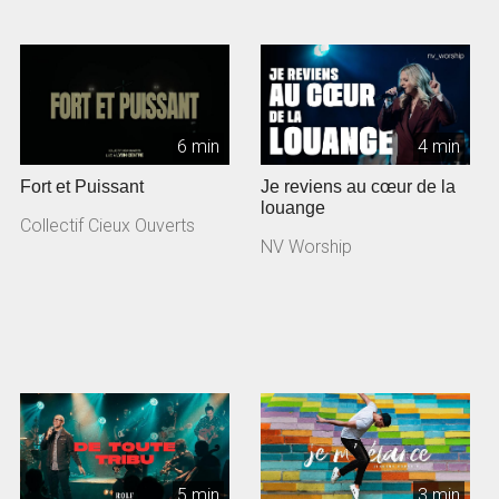
6 min
4 min
Fort et Puissant
Je reviens au cœur de la
louange
Collectif Cieux Ouverts
NV Worship
5 min
3 min