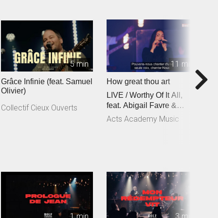
5 min
11 min
Grâce Infinie (feat. Samuel
How great thou art
C
Olivier)
LIVE / Worthy Of It All,
f
feat. Abigail Favre &
C
Collectif Cieux Ouverts
Esben Engholm
Acts Academy Music
A
1 min
3 min