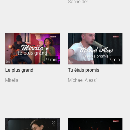
acoustique: Rolf Sc...
Schneider
9 min
7 min
Le plus grand
Tu étais promis
Mirella
Michael Alessi