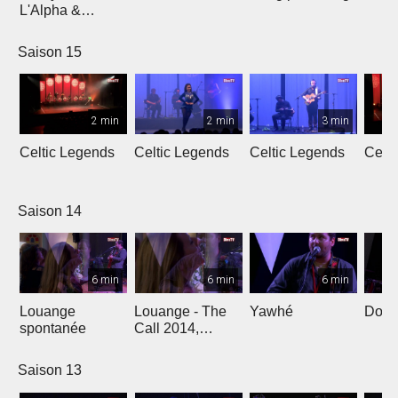
L'Alpha &
L'Oméga
Saison 15
2 min
2 min
3 min
Celtic Legends
Celtic Legends
Celtic Legends
Celt
Saison 14
6 min
6 min
6 min
Louange
Louange - The
Yawhé
Down 
spontanée
Call 2014,
Genève
Saison 13