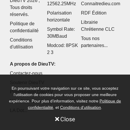
DieuTV 2026 ,
12562.25MHz
Connaitredieu.com
Tous droits
Polarisation
RDF Édition
réservés.
horizontale
Librairie
Politique de
Symbol Rate:
Chrétienne CLC
confidentialité
30MBaud
Tous nos
Conditions
Modcod: 8PSK
partenaires...
d'utilisation
2 3
A propos de DieuTV:
Contactez-nous
Soutenir DieuTV
En poursuivant votre navigation sur ce site, vous acceptez
Présentation DieuTV
l’utilisation de cookies pour vous proposer une meilleure
expérience. Pour plus d’information, visitez notre
Politique de
Nos Partenaires
confidentialité
, et
Conditions d'utilisation
.
LA Dot...