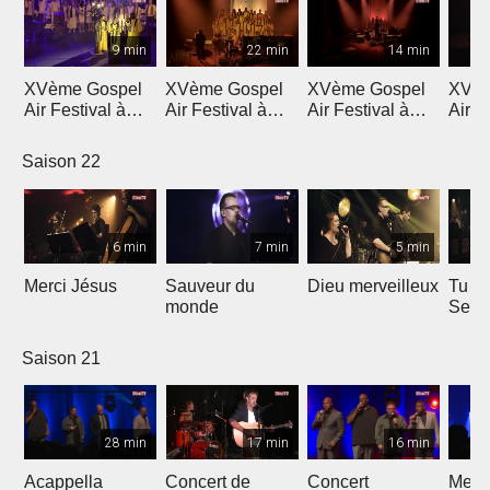
9 min
22 min
14 min
XVème Gospel
XVème Gospel
XVème Gospel
XVèm
Air Festival à
Air Festival à
Air Festival à
Air F
Martigny
Martigny
Martigny
Mart
Saison 22
6 min
7 min
5 min
Merci Jésus
Sauveur du
Dieu merveilleux
Tu es
monde
Seig
Saison 21
28 min
17 min
16 min
Acappella
Concert de
Concert
Mega