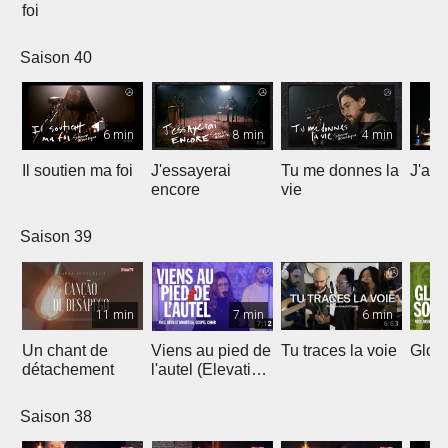
foi
Saison 40
6 min
8 min
4 min
Il soutien ma foi
J'essayerai
Tu me donnes la
J'ai 
encore
vie
Saison 39
11 min
7 min
6 min
Un chant de
Viens au pied de
Tu traces la voie
Gloir
détachement
l'autel (Elevation
Worship)
Saison 38