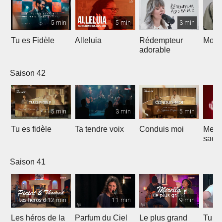
5 min
5 min
3 min
Tu es Fidèle
Alleluia
Rédempteur
Mon 
adorable
Saison 42
5 min
3 min
5 min
Tu es fidèle
Ta tendre voix
Conduis moi
Merve
sacri
Saison 41
12 min
11 min
9 min
Les héros de la
Parfum du Ciel
Le plus grand
Tu ét