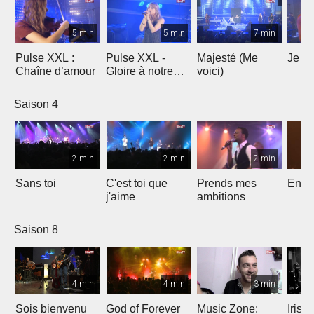
5 min
5 min
7 min
Pulse XXL :
Pulse XXL -
Majesté (Me
Je te
Chaîne d’amour
Gloire à notre
voici)
Dieu
Saison 4
2 min
2 min
2 min
Sans toi
C'est toi que
Prends mes
Entre
j'aime
ambitions
Saison 8
4 min
4 min
3 min
Sois bienvenu
God of Forever
Music Zone:
Irish