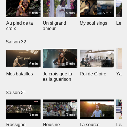
5 min
5 min
6 min
Au pied de ta
Un si grand
My soul sings
Le pr
croix
amour
Saison 32
6 min
5 min
4 min
Mes batailles
Je crois que tu
Roi de Gloire
Yahw
es la guérison
Saison 31
3 min
3 min
3 min
Rossignol
Nous ne
La source
Lean