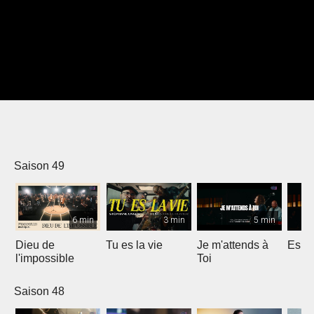
Saison 49
6 min
3 min
5 min
Dieu de
Tu es la vie
Je m'attends à
Espri
l'impossible
Toi
Saison 48