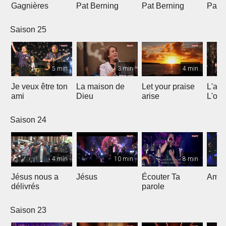
Gagnières
Pat Berning
Pat Berning
Pat 
Saison 25
5 min
3 min
4 min
Je veux être ton
La maison de
Let your praise
L'alp
ami
Dieu
arise
L'om
Saison 24
4 min
10 min
8 min
Jésus nous a
Jésus
Écouter Ta
Ami S
délivrés
parole
Saison 23