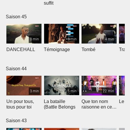
suffit
Saison 45
3 min
3 min
4 min
DANCEHALL
Témoignage
Tombé
Tranq
Saison 44
3 min
5 min
22 min
Un pour tous,
La bataille
Que ton nom
Le li
tous pour toi
(Battle Belongs
raisonne en ce
lieu
Saison 43