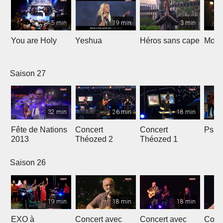
5 min
19 min
3 min
You are Holy
Yeshua
Héros sans cape
Moi e
Saison 27
32 min
26 min
18 min
Fête de Nations
Concert
Concert
Psau
2013
Théozed 2
Théozed 1
Saison 26
19 min
18 min
18 min
EXO à
Concert avec
Concert avec
Conc