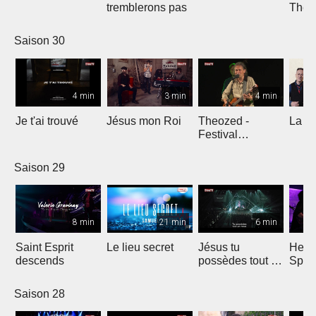
tremblerons pas
The
Comp
Yout
Saison 30
4 min
3 min
4 min
Je t'ai trouvé
Jésus mon Roi
Theozed -
La cl
Festival
Gagnière
Saison 29
8 min
21 min
6 min
Saint Esprit
Le lieu secret
Jésus tu
He W
descends
possèdes tout en
Spar
nous
Saison 28