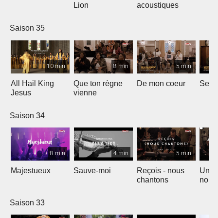
Lion
acoustiques
Saison 35
10 min
8 min
5 min
All Hail King
Que ton règne
De mon coeur
Senti
Jesus
vienne
Saison 34
8 min
4 min
5 min
Majestueux
Sauve-moi
Reçois - nous
Un so
chantons
nouv
Saison 33