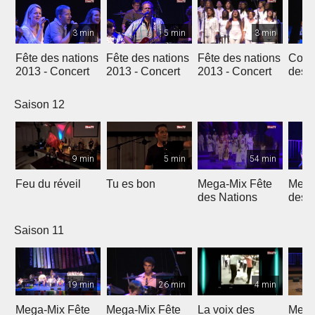
3 min
5 min
3 min
Fête des nations
Fête des nations
Fête des nations
Conc
2013 - Concert
2013 - Concert
2013 - Concert
des n
(201
Saison 12
9 min
5 min
54 min
Feu du réveil
Tu es bon
Mega-Mix Fête
Mega
des Nations
des 
Saison 11
19 min
26 min
4 min
Mega-Mix Fête
Mega-Mix Fête
La voix des
Mega