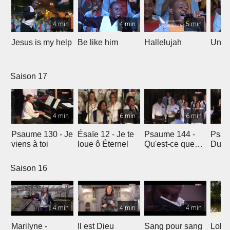
4 min
4 min
5 min
Jesus is my help
Be like him
Hallelujah
Un jo
Saison 17
4 min
6 min
6 min
Psaume 130 - Je
Ésaïe 12 - Je te
Psaume 144 -
Psau
viens à toi
loue ô Éternel
Qu'est-ce que
Du le
l'homme ?
soleil
Saison 16
4 min
4 min
4 min
Marilyne -
Il est Dieu
Sang pour sang
Lola