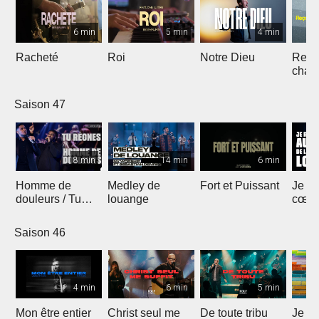
6 min
5 min
4 min
Racheté
Roi
Notre Dieu
Reçoi
chan
Saison 47
8 min
14 min
6 min
Homme de
Medley de
Fort et Puissant
Je re
douleurs / Tu
louange
cœur 
règnes
loua
Saison 46
4 min
6 min
5 min
Mon être entier
Christ seul me
De toute tribu
Je m