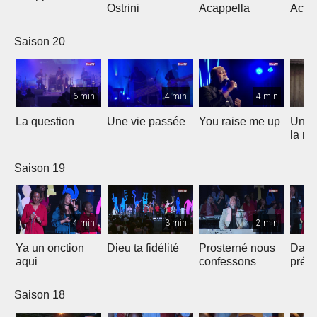
Ostrini
Acappella
Acap
Saison 20
6 min
4 min
4 min
La question
Une vie passée
You raise me up
Une b
la me
Saison 19
4 min
3 min
2 min
Ya un onction
Dieu ta fidélité
Prosterné nous
Dans
aqui
confessons
prés
Saison 18