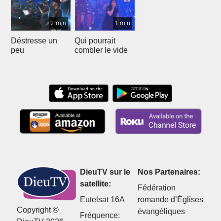
2 min
1 min
Déstresse un
Qui pourrait
peu
combler le vide
DieuTV sur le
Nos Partenaires:
satellite:
Fédération
Eutelsat 16A
romande d’Églises
Copyright ©
évangéliques
Fréquence: