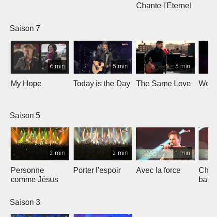
Chante l'Eternel
Saison 7
6 min
5 min
5 min
My Hope
Today is the Day
The Same Love
Wond
Saison 5
2 min
2 min
1 min
Personne
Porter l'espoir
Avec la force
Chaq
comme Jésus
batt
Saison 3