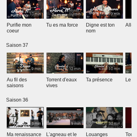
10 min
10 min
9 min
Purifie mon
Tu es ma force
Digne est ton
Allél
coeur
nom
Saison 37
9 min
12 min
10 min
Au fil des
Torrent d'eaux
Ta présence
Le sa
saisons
vives
Saison 36
3 min
9 min
30 min
Ma renaissance
L'agneau et le
Louanges
Tout 