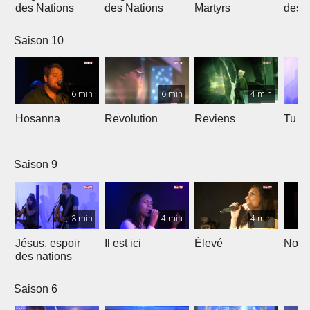
des Nations
des Nations
Martyrs
des 
Saison 10
6 min
6 min
4 min
Hosanna
Revolution
Reviens
Tu e
Saison 9
3 min
4 min
4 min
Jésus, espoir
Il est ici
Élevé
Noël
des nations
Saison 6