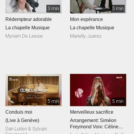
3 min
5 min
Rédempteur adorable
Mon espérance
La chapelle Musique
La chapelle Musique
Myriam De Leeuw
Marielly Juarez
5 min
5 min
Conduis moi
Merveilleux sacrifice
(Live à Genève)
Arrangement: Siméon
Freymond Voix: Céline
Dan Luiten & Sylvain
Meylan Guitare