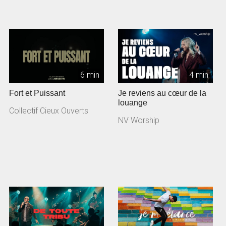
6 min
4 min
Fort et Puissant
Je reviens au cœur de la
louange
Collectif Cieux Ouverts
NV Worship