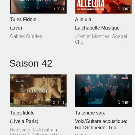
5 min
5 min
Tu es Fidèle
Alleluia
(Live)
La chapelle Musique
Gabriel Guedes
Jireh et Montreal Gospel
Choir
Saison 42
5 min
3 min
Tu es fidèle
Ta tendre voix
(Live à Paris)
Voix/Guitare acoustique:
Rolf Schneider Trio
Dan Luiten & Jonathan
cordes: Philippe & Jessica