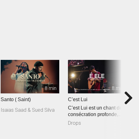
8 min
8 min
Santo ( Saint)
C’est Lui
R
C’est Lui est un chant de
Isaias Saad & Sued Silva
consécration profonde,
inspiré de Jean 3.30 : « I...
Drops