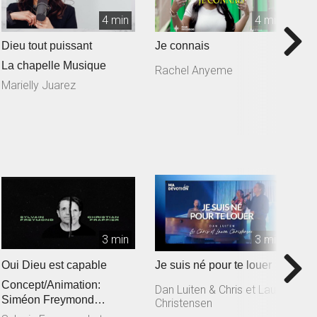
4 min
4 min
Dieu tout puissant
Je connais
T
La chapelle Musique
Rachel Anyeme
S
L
Marielly Juarez
3 min
3 min
Oui Dieu est capable
Je suis né pour te louer
T
Concept/Animation:
M
Dan Luiten & Chris et Laura
Siméon Freymond
Christensen
D
Composition: Sylvain