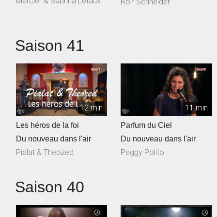
Mercier & Sabrina Lefaux
Rolf Schneider
Talec, ...
Saison 41
12 min
11 min
Les héros de la foi
Parfum du Ciel
Du nouveau dans l'air
Du nouveau dans l'air
Pialat & Theozed
Peggy Polito
Saison 40