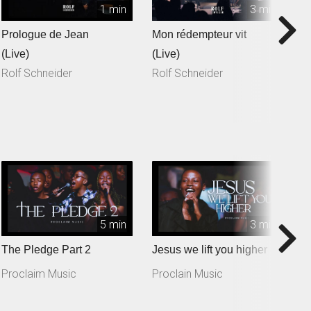
1 min
3 min
Prologue de Jean
Mon rédempteur vit
Je
(Live)
(Live)
(
Rolf Schneider
Rolf Schneider
R
5 min
3 min
The Pledge Part 2
Jesus we lift you higher
T
Proclaim Music
Proclain Music
P