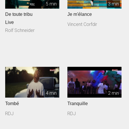
5 min
3 min
De toute tribu
Je m'élance
Live
Vincent Corfdir
Rolf Schneider
4 min
2 min
Tombé
Tranquille
RDJ
RDJ