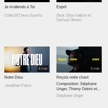
Je m'attends à Toi
Esprit
Collectif Cieux Ouverts
(feat. Elisa Valbon et
Samuel Olivier)
4 min
3 min
Notre Dieu
Reçois notre chant
Composition: Stéphane
Jonathan Paton
Unger, Thierry Ostrini et
Siméon Freymond
Stéphane Unger