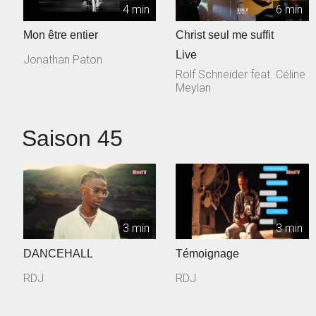
4 min
6 min
Mon être entier
Christ seul me suffit
Live
Jonathan Paton
Rolf Schneider feat. Céline
Meylan
Saison 45
3 min
3 min
DANCEHALL
Témoignage
RDJ
RDJ