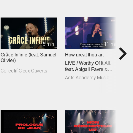
5 min
11 min
Grâce Infinie (feat. Samuel
How great thou art
C
Olivier)
LIVE / Worthy Of It All,
f
feat. Abigail Favre &
C
Collectif Cieux Ouverts
Esben Engholm
Acts Academy Music
A