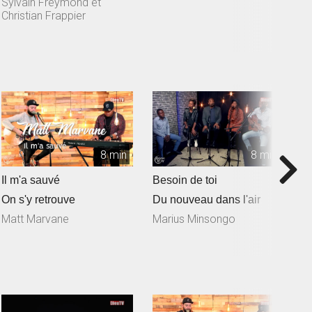
Sylvain Freymond et
Freymond en collaborat...
Christian Frappier
8 min
8 min
Il m'a sauvé
Besoin de toi
T
On s'y retrouve
Du nouveau dans l'air
D
Matt Marvane
Marius Minsongo