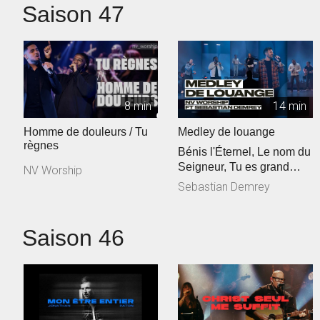
Saison 47
8 min
14 min
Homme de douleurs / Tu
Medley de louange
règnes
Bénis l'Éternel, Le nom du
Seigneur, Tu es grand
NV Worship
Seigneur
Sebastian Demrey
Saison 46