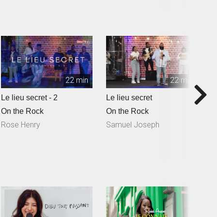
22 min
22 min
Le lieu secret - 2
Le lieu secret
Q
S
On the Rock
On the Rock
O
Rose Henry
Samuel Joseph
N