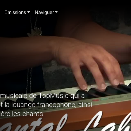
Émissions
Naviguer
n musicale de TopMusic qui a
et la louange francophone, ainsi
ière les chants.