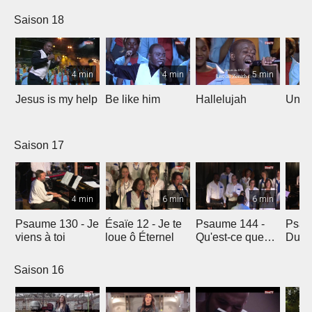
Saison 18
4 min
4 min
5 min
Jesus is my help
Be like him
Hallelujah
Un jo
Saison 17
4 min
6 min
6 min
Psaume 130 - Je
Ésaïe 12 - Je te
Psaume 144 -
Psau
viens à toi
loue ô Éternel
Qu'est-ce que
Du le
l'homme ?
soleil
Saison 16