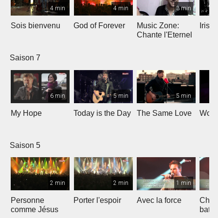
4 min
4 min
3 min
Sois bienvenu
God of Forever
Music Zone:
Irish
Chante l'Eternel
Saison 7
6 min
5 min
5 min
My Hope
Today is the Day
The Same Love
Wond
Saison 5
2 min
2 min
1 min
Personne
Porter l'espoir
Avec la force
Chaq
comme Jésus
batt