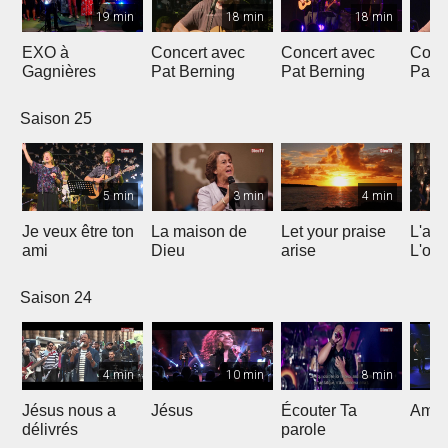
19 min
18 min
18 min
EXO à
Concert avec
Concert avec
Conc
Gagnières
Pat Berning
Pat Berning
Pat 
Saison 25
5 min
3 min
4 min
Je veux être ton
La maison de
Let your praise
L'alp
ami
Dieu
arise
L'om
Saison 24
4 min
10 min
8 min
Jésus nous a
Jésus
Écouter Ta
Ami S
délivrés
parole