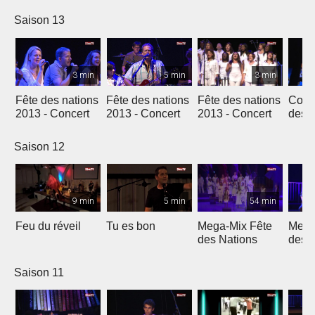
Genève
Saison 13
3 min
5 min
3 min
Fête des nations
Fête des nations
Fête des nations
Conc
2013 - Concert
2013 - Concert
2013 - Concert
des n
(201
Saison 12
9 min
5 min
54 min
Feu du réveil
Tu es bon
Mega-Mix Fête
Mega
des Nations
des 
Saison 11