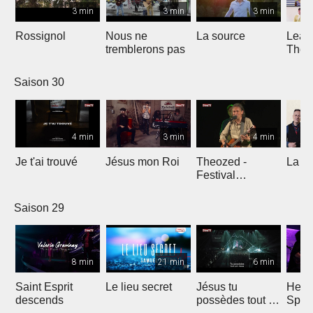
3 min
3 min
3 min
Rossignol
Nous ne
La source
Lean
tremblerons pas
The
Comp
Yout
Saison 30
4 min
3 min
4 min
Je t'ai trouvé
Jésus mon Roi
Theozed -
La cl
Festival
Gagnière
Saison 29
8 min
21 min
6 min
Saint Esprit
Le lieu secret
Jésus tu
He W
descends
possèdes tout en
Spar