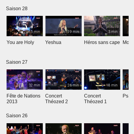
nous
Saison 28
5 min
19 min
3 min
You are Holy
Yeshua
Héros sans cape
Moi e
Saison 27
32 min
26 min
18 min
Fête de Nations
Concert
Concert
Psau
2013
Théozed 2
Théozed 1
Saison 26