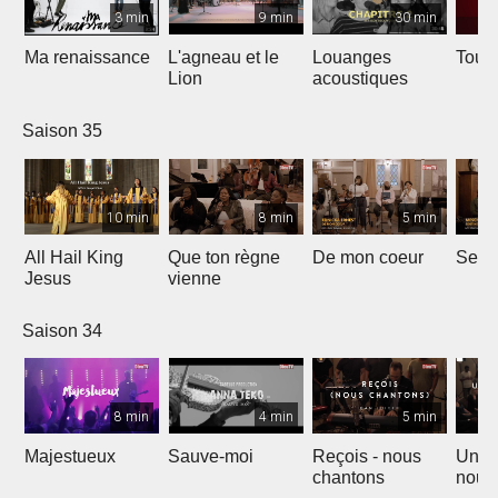
3 min
9 min
30 min
Ma renaissance
L'agneau et le
Louanges
Tout 
Lion
acoustiques
Saison 35
10 min
8 min
5 min
All Hail King
Que ton règne
De mon coeur
Senti
Jesus
vienne
Saison 34
8 min
4 min
5 min
Majestueux
Sauve-moi
Reçois - nous
Un so
chantons
nouv