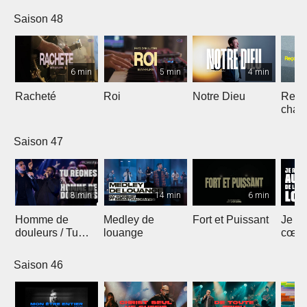
Saison 48
6 min
5 min
4 min
Racheté
Roi
Notre Dieu
Reçoi
chan
Saison 47
8 min
14 min
6 min
Homme de
Medley de
Fort et Puissant
Je re
douleurs / Tu
louange
cœur 
règnes
loua
Saison 46