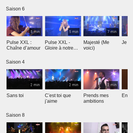
Saison 6
5 min
5 min
7 min
Pulse XXL :
Pulse XXL -
Majesté (Me
Je te
Chaîne d’amour
Gloire à notre
voici)
Dieu
Saison 4
2 min
2 min
2 min
Sans toi
C'est toi que
Prends mes
Entre
j'aime
ambitions
Saison 8