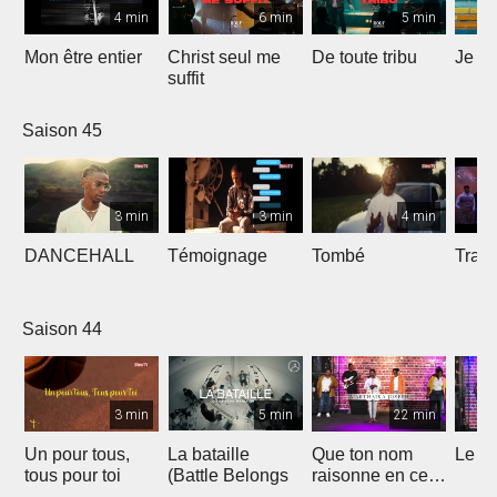
4 min
6 min
5 min
Mon être entier
Christ seul me
De toute tribu
Je m
suffit
Saison 45
3 min
3 min
4 min
DANCEHALL
Témoignage
Tombé
Tranq
Saison 44
3 min
5 min
22 min
Un pour tous,
La bataille
Que ton nom
Le li
tous pour toi
(Battle Belongs
raisonne en ce
lieu