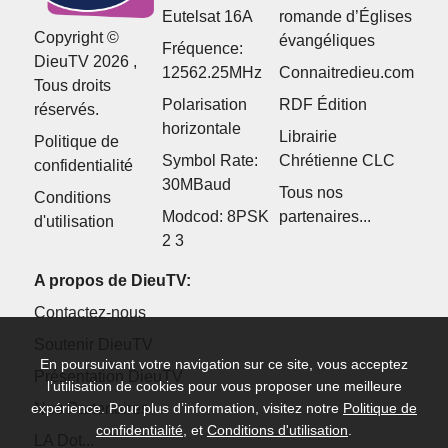
Eutelsat 16A
romande d’Églises
Copyright ©
évangéliques
Fréquence:
DieuTV 2026 ,
12562.25MHz
Connaitredieu.com
Tous droits
Polarisation
RDF Édition
réservés.
horizontale
Librairie
Politique de
Symbol Rate:
Chrétienne CLC
confidentialité
30MBaud
Tous nos
Conditions
Modcod: 8PSK
partenaires...
d'utilisation
2 3
A propos de DieuTV:
Contactez-nous
Soutenir DieuTV
En poursuivant votre navigation sur ce site, vous acceptez
Présentation DieuTV
l’utilisation de cookies pour vous proposer une meilleure
expérience. Pour plus d’information, visitez notre
Politique de
Nos Partenaires
confidentialité
, et
Conditions d'utilisation
.
LA Dot...