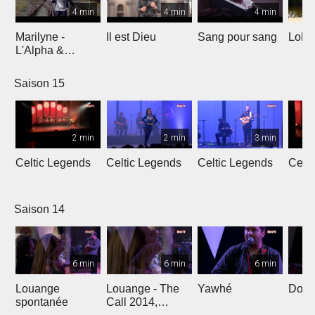
4 min
4 min
4 min
Marilyne -
Il est Dieu
Sang pour sang
Lola
L'Alpha &
L'Oméga
Saison 15
2 min
2 min
3 min
Celtic Legends
Celtic Legends
Celtic Legends
Celt
Saison 14
6 min
6 min
6 min
Louange
Louange - The
Yawhé
Down 
spontanée
Call 2014,