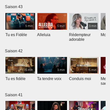
Saison 43
5 min
5 min
3 min
Tu es Fidèle
Alleluia
Rédempteur
Mon 
adorable
Saison 42
5 min
3 min
5 min
Tu es fidèle
Ta tendre voix
Conduis moi
Merve
sacri
Saison 41