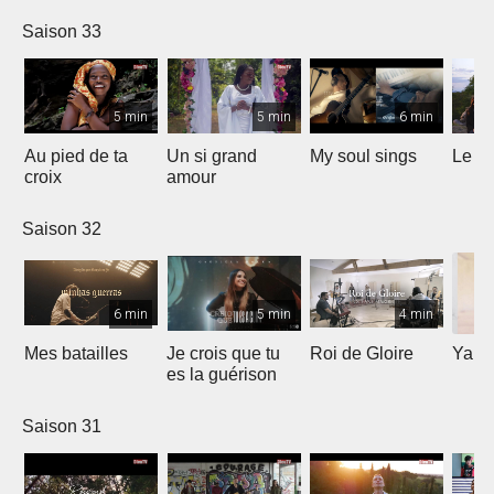
Saison 33
5 min
5 min
6 min
Au pied de ta
Un si grand
My soul sings
Le pr
croix
amour
Saison 32
6 min
5 min
4 min
Mes batailles
Je crois que tu
Roi de Gloire
Yahw
es la guérison
Saison 31