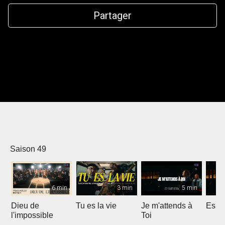
Partager
Saison 49
6 min
3 min
5 min
Dieu de
Tu es la vie
Je m'attends à
Espri
l'impossible
Toi