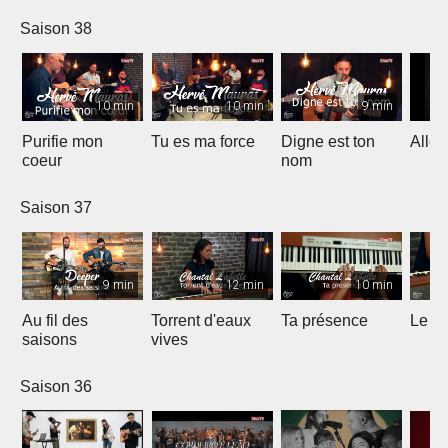
Worship)
Saison 38
10 min
10 min
9 min
Purifie mon
Tu es ma force
Digne est ton
Allél
coeur
nom
Saison 37
9 min
12 min
10 min
Au fil des
Torrent d'eaux
Ta présence
Le sa
saisons
vives
Saison 36