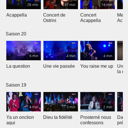
28 min
17 min
16 min
Acappella
Concert de
Concert
Mega
Ostrini
Acappella
Acap
Saison 20
6 min
4 min
4 min
La question
Une vie passée
You raise me up
Une b
la me
Saison 19
4 min
3 min
2 min
Ya un onction
Dieu ta fidélité
Prosterné nous
Dans
aqui
confessons
prés