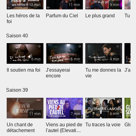
12 min
11 min
9 min
Les héros de la
Parfum du Ciel
Le plus grand
Tu ét
foi
Saison 40
6 min
8 min
4 min
Il soutien ma foi
J'essayerai
Tu me donnes la
J'ai 
encore
vie
Saison 39
11 min
7 min
6 min
Un chant de
Viens au pied de
Tu traces la voie
Gloir
détachement
l'autel (Elevation