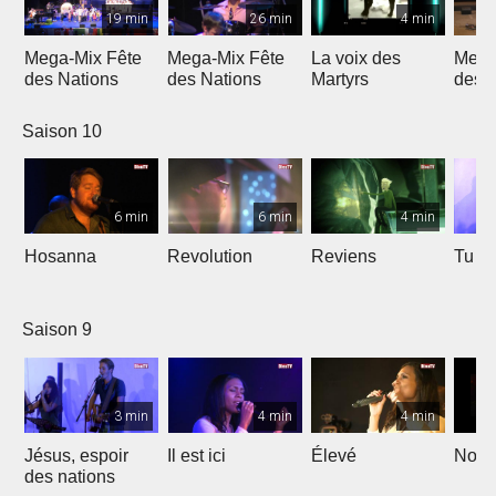
19 min
26 min
4 min
Mega-Mix Fête
Mega-Mix Fête
La voix des
Mega
des Nations
des Nations
Martyrs
des 
Saison 10
6 min
6 min
4 min
Hosanna
Revolution
Reviens
Tu e
Saison 9
3 min
4 min
4 min
Jésus, espoir
Il est ici
Élevé
Noël
des nations