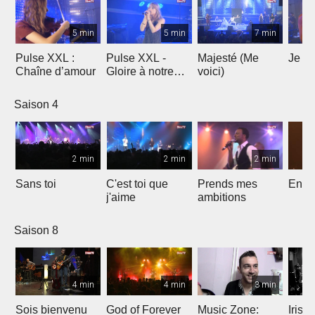
5 min
5 min
7 min
Pulse XXL :
Pulse XXL -
Majesté (Me
Je te
Chaîne d’amour
Gloire à notre
voici)
Dieu
Saison 4
2 min
2 min
2 min
Sans toi
C'est toi que
Prends mes
Entre
j'aime
ambitions
Saison 8
4 min
4 min
3 min
Sois bienvenu
God of Forever
Music Zone:
Irish