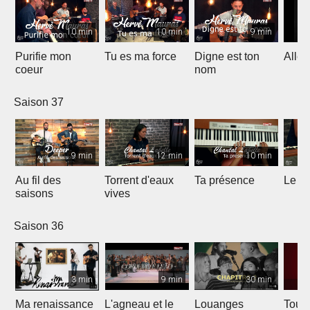
10 min
10 min
9 min
Purifie mon
Tu es ma force
Digne est ton
Allél
coeur
nom
Saison 37
9 min
12 min
10 min
Au fil des
Torrent d'eaux
Ta présence
Le sa
saisons
vives
Saison 36
3 min
9 min
30 min
Ma renaissance
L'agneau et le
Louanges
Tout 