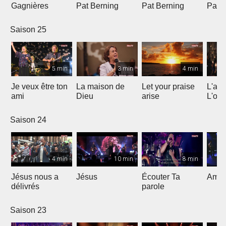
Gagnières
Pat Berning
Pat Berning
Pat 
Saison 25
5 min
3 min
4 min
Je veux être ton
La maison de
Let your praise
L'alp
ami
Dieu
arise
L'om
Saison 24
4 min
10 min
8 min
Jésus nous a
Jésus
Écouter Ta
Ami S
délivrés
parole
Saison 23