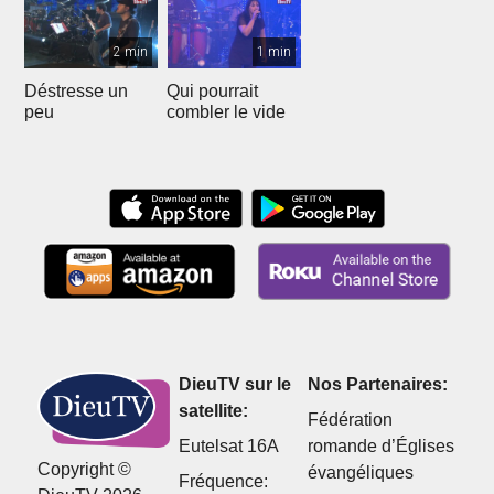
2 min
1 min
Déstresse un
Qui pourrait
peu
combler le vide
DieuTV sur le
Nos Partenaires:
satellite:
Fédération
Eutelsat 16A
romande d’Églises
Copyright ©
évangéliques
Fréquence: