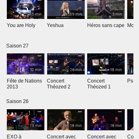
5 min
19 min
3 min
You are Holy
Yeshua
Héros sans cape
Moi e
Saison 27
32 min
26 min
18 min
Fête de Nations
Concert
Concert
Psau
2013
Théozed 2
Théozed 1
Saison 26
19 min
18 min
18 min
EXO à
Concert avec
Concert avec
Conc