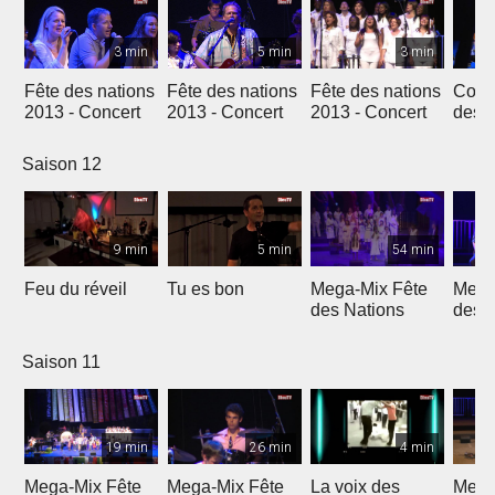
3 min
5 min
3 min
Fête des nations
Fête des nations
Fête des nations
Conc
2013 - Concert
2013 - Concert
2013 - Concert
des n
(201
Saison 12
9 min
5 min
54 min
Feu du réveil
Tu es bon
Mega-Mix Fête
Mega
des Nations
des 
Saison 11
19 min
26 min
4 min
Mega-Mix Fête
Mega-Mix Fête
La voix des
Mega