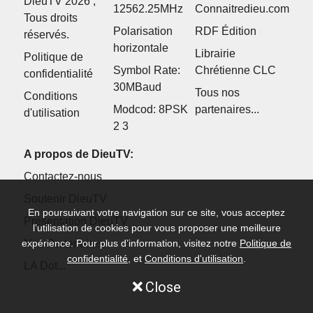
DieuTV 2026 ,
12562.25MHz
Connaitredieu.com
Tous droits
Polarisation
RDF Édition
réservés.
horizontale
Librairie
Politique de
Symbol Rate:
Chrétienne CLC
confidentialité
30MBaud
Tous nos
Conditions
Modcod: 8PSK
partenaires...
d'utilisation
2 3
A propos de DieuTV:
Contactez-nous
Soutenir DieuTV
En poursuivant votre navigation sur ce site, vous acceptez
Présentation DieuTV
l’utilisation de cookies pour vous proposer une meilleure
expérience. Pour plus d’information, visitez notre
Politique de
Nos Partenaires
confidentialité
, et
Conditions d'utilisation
.
LA Dot...