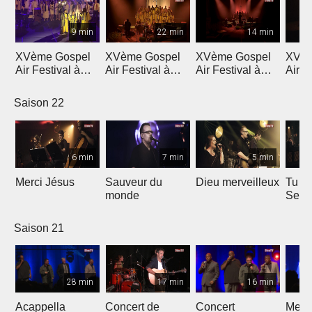
9 min
22 min
14 min
XVème Gospel
XVème Gospel
XVème Gospel
XVèm
Air Festival à
Air Festival à
Air Festival à
Air F
Martigny
Martigny
Martigny
Mart
Saison 22
6 min
7 min
5 min
Merci Jésus
Sauveur du
Dieu merveilleux
Tu es
monde
Seig
Saison 21
28 min
17 min
16 min
Acappella
Concert de
Concert
Mega