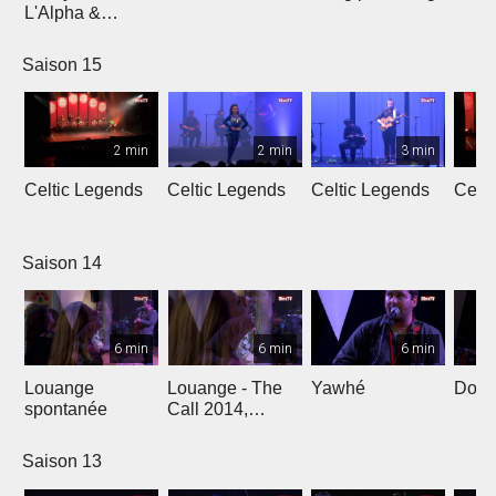
L'Alpha &
L'Oméga
Saison 15
2 min
2 min
3 min
Celtic Legends
Celtic Legends
Celtic Legends
Celt
Saison 14
6 min
6 min
6 min
Louange
Louange - The
Yawhé
Down 
spontanée
Call 2014,
Genève
Saison 13