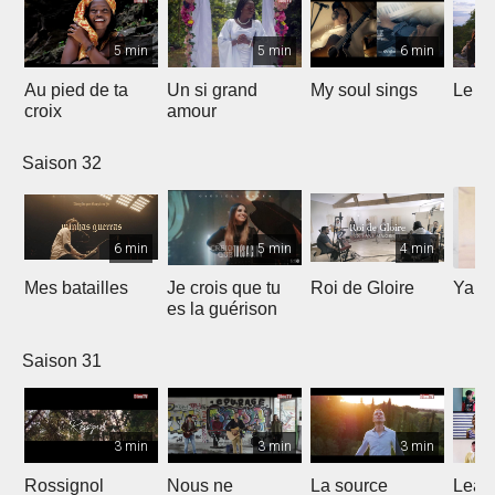
5 min
5 min
6 min
Au pied de ta
Un si grand
My soul sings
Le pr
croix
amour
Saison 32
6 min
5 min
4 min
Mes batailles
Je crois que tu
Roi de Gloire
Yahw
es la guérison
Saison 31
3 min
3 min
3 min
Rossignol
Nous ne
La source
Lean