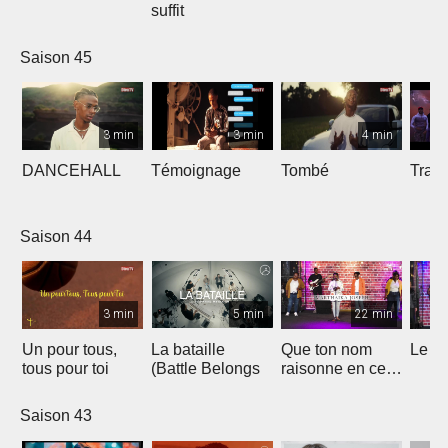
suffit
Saison 45
3 min
3 min
4 min
DANCEHALL
Témoignage
Tombé
Tranq
Saison 44
3 min
5 min
22 min
Un pour tous,
La bataille
Que ton nom
Le li
tous pour toi
(Battle Belongs
raisonne en ce
lieu
Saison 43