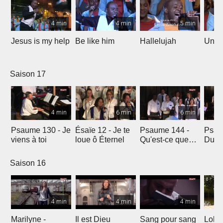
4 min
4 min
5 min
Jesus is my help
Be like him
Hallelujah
Un jo
Saison 17
4 min
6 min
6 min
Psaume 130 - Je
Ésaïe 12 - Je te
Psaume 144 -
Psau
viens à toi
loue ô Éternel
Qu'est-ce que
Du le
l'homme ?
soleil
Saison 16
4 min
4 min
4 min
Marilyne -
Il est Dieu
Sang pour sang
Lola