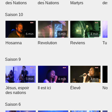
des Nations
des Nations
Martyrs
des 
Saison 10
6 min
6 min
4 min
Hosanna
Revolution
Reviens
Tu e
Saison 9
3 min
4 min
4 min
Jésus, espoir
Il est ici
Élevé
Noël
des nations
Saison 6