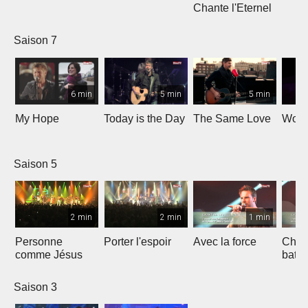
Chante l'Eternel
Saison 7
6 min
5 min
5 min
My Hope
Today is the Day
The Same Love
Wond
Saison 5
2 min
2 min
1 min
Personne
Porter l'espoir
Avec la force
Chaq
comme Jésus
batt
Saison 3