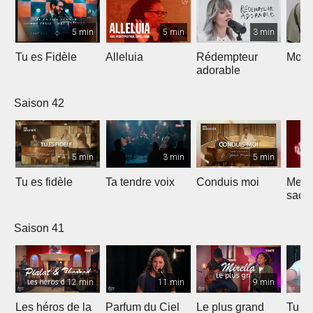
5 min
5 min
3 min
Tu es Fidèle
Alleluia
Rédempteur
Mon 
adorable
Saison 42
5 min
3 min
5 min
Tu es fidèle
Ta tendre voix
Conduis moi
Merve
sacri
Saison 41
12 min
11 min
9 min
Les héros de la
Parfum du Ciel
Le plus grand
Tu ét