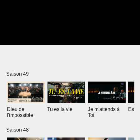
Saison 49
6 min
3 min
5 min
Dieu de
Tu es la vie
Je m'attends à
Espri
l'impossible
Toi
Saison 48