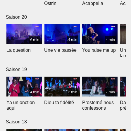
Ostrini
Acappella
Acap
Saison 20
6 min
4 min
4 min
La question
Une vie passée
You raise me up
Une b
la me
Saison 19
4 min
3 min
2 min
Ya un onction
Dieu ta fidélité
Prosterné nous
Dans
aqui
confessons
prés
Saison 18