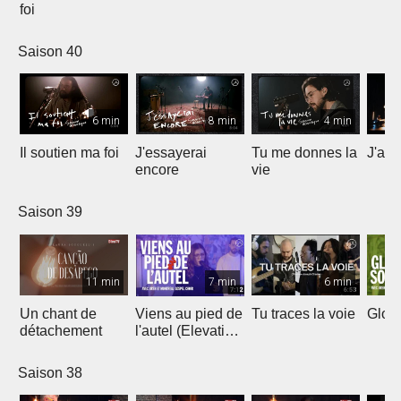
foi
Saison 40
6 min
8 min
4 min
Il soutien ma foi
J'essayerai
Tu me donnes la
J'ai 
encore
vie
Saison 39
11 min
7 min
6 min
Un chant de
Viens au pied de
Tu traces la voie
Gloir
détachement
l'autel (Elevation
Worship)
Saison 38