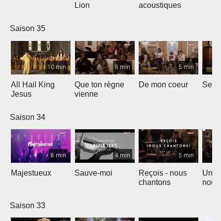
Lion
acoustiques
Saison 35
10 min
8 min
5 min
All Hail King
Que ton règne
De mon coeur
Senti
Jesus
vienne
Saison 34
8 min
4 min
5 min
Majestueux
Sauve-moi
Reçois - nous
Un so
chantons
nouv
Saison 33