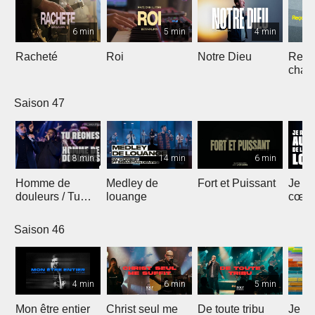
6 min
5 min
4 min
Racheté
Roi
Notre Dieu
Reçoi
chan
Saison 47
8 min
14 min
6 min
Homme de
Medley de
Fort et Puissant
Je re
douleurs / Tu
louange
cœur 
règnes
loua
Saison 46
4 min
6 min
5 min
Mon être entier
Christ seul me
De toute tribu
Je m