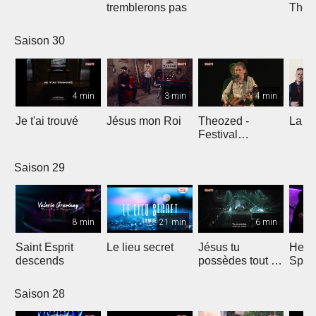
tremblerons pas
The
Comp
Yout
Saison 30
4 min
3 min
4 min
Je t'ai trouvé
Jésus mon Roi
Theozed -
La cl
Festival
Gagnière
Saison 29
8 min
21 min
6 min
Saint Esprit
Le lieu secret
Jésus tu
He W
descends
possèdes tout en
Spar
nous
Saison 28