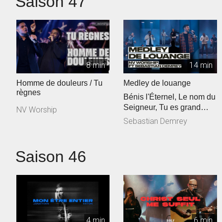
Saison 47
8 min
14 min
Homme de douleurs / Tu
Medley de louange
règnes
Bénis l'Éternel, Le nom du
Seigneur, Tu es grand
NV Worship
Seigneur
Sebastian Demrey
Saison 46
4 min
6 min