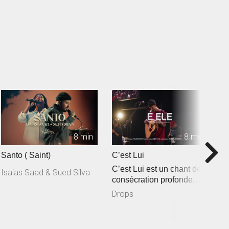
8 min
8 min
Santo ( Saint)
C’est Lui
R
C’est Lui est un chant de
Isaias Saad & Sued Silva
consécration profonde,
inspiré de Jean 3.30 : « I...
Drops