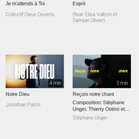
Je m'attends à Toi
Esprit
Collectif Cieux Ouverts
(feat. Elisa Valbon et
Samuel Olivier)
4 min
3 min
Notre Dieu
Reçois notre chant
Composition: Stéphane
Jonathan Paton
Unger, Thierry Ostrini et
Siméon Freymond
Stéphane Unger