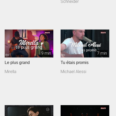
acoustique: Rolf Sc...
Schneider
9 min
7 min
Le plus grand
Tu étais promis
Mirella
Michael Alessi