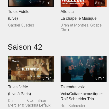
5 min
5 min
Tu es Fidèle
Alleluia
(Live)
La chapelle Musique
Gabriel Guedes
Jireh et Montreal Gospel
Choir
Saison 42
5 min
3 min
Tu es fidèle
Ta tendre voix
(Live à Paris)
Voix/Guitare acoustique:
Rolf Schneider Trio
Dan Luiten & Jonathan
cordes: Philippe & Jessica
Mercier & Sabrina Lefaux
Rolf Schneider