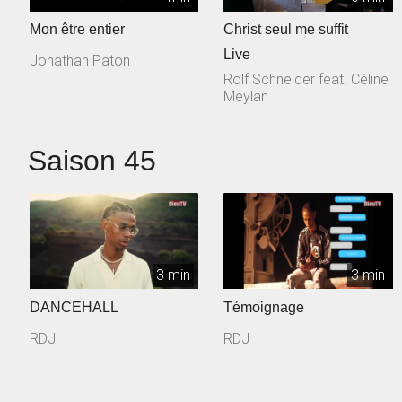
Mon être entier
Christ seul me suffit
Live
Jonathan Paton
Rolf Schneider feat. Céline
Meylan
Saison 45
3 min
3 min
DANCEHALL
Témoignage
RDJ
RDJ