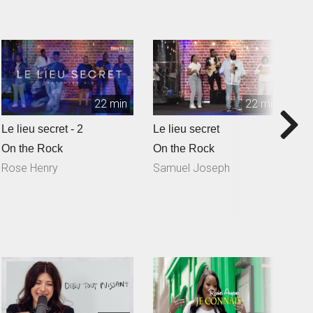
22 min
22 min
Le lieu secret - 2
Le lieu secret
Q
S
On the Rock
On the Rock
O
Rose Henry
Samuel Joseph
N