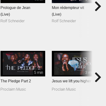
Prologue de Jean
Mon rédempteur vit
Je
(Live)
(Live)
(
Rolf Schneider
Rolf Schneider
R
5 min
3 min
The Pledge Part 2
Jesus we lift you higher
T
Proclaim Music
Proclain Music
P