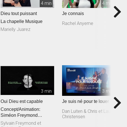
4 min
4 min
Dieu tout puissant
Je connais
T
La chapelle Musique
Rachel Anyeme
S
L
Marielly Juarez
3 min
3 min
Oui Dieu est capable
Je suis né pour te louer
T
Concept/Animation:
M
Dan Luiten & Chris et Laura
Siméon Freymond
Christensen
D
Composition: Sylvain
Sylvain Freymond et