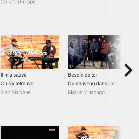
Freymond en collaborat...
Christian Frappier
8 min
8 min
Il m'a sauvé
Besoin de toi
T
On s'y retrouve
Du nouveau dans l'air
D
Matt Marvane
Marius Minsongo