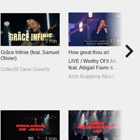
5 min
11 min
Grâce Infinie (feat. Samuel
How great thou art
C
Olivier)
LIVE / Worthy Of It All,
f
feat. Abigail Favre &
C
Collectif Cieux Ouverts
Esben Engholm
Acts Academy Music
A
1 min
3 min