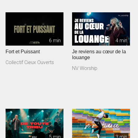
6 min
4 min
Fort et Puissant
Je reviens au cœur de la
louange
Collectif Cieux Ouverts
NV Worship
5 min
3 min