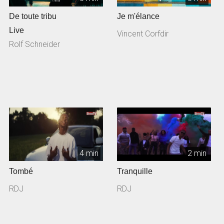
De toute tribu
Je m'élance
Live
Vincent Corfdir
Rolf Schneider
4 min
2 min
Tombé
Tranquille
RDJ
RDJ