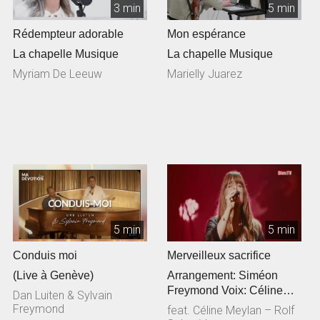
3 min
5 min
Rédempteur adorable
Mon espérance
La chapelle Musique
La chapelle Musique
Myriam De Leeuw
Marielly Juarez
5 min
5 min
Conduis moi
Merveilleux sacrifice
(Live à Genève)
Arrangement: Siméon
Freymond Voix: Céline
Dan Luiten & Sylvain
Meylan Guitare
Freymond
feat. Céline Meylan – Rolf