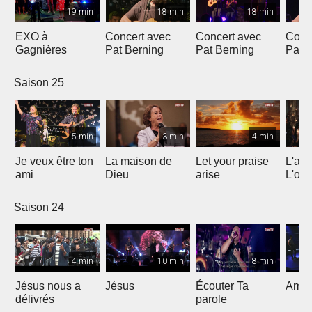
19 min
18 min
18 min
EXO à
Concert avec
Concert avec
Conc
Gagnières
Pat Berning
Pat Berning
Pat 
Saison 25
5 min
3 min
4 min
Je veux être ton
La maison de
Let your praise
L'alp
ami
Dieu
arise
L'om
Saison 24
4 min
10 min
8 min
Jésus nous a
Jésus
Écouter Ta
Ami S
délivrés
parole