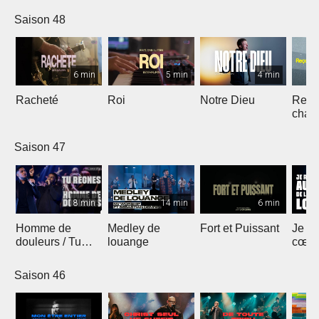
Saison 48
6 min
5 min
4 min
Racheté
Roi
Notre Dieu
Reçoi
chan
Saison 47
8 min
14 min
6 min
Homme de
Medley de
Fort et Puissant
Je re
douleurs / Tu
louange
cœur 
règnes
loua
Saison 46