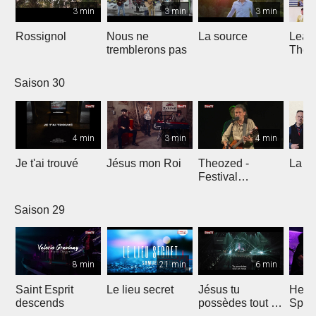
3 min
3 min
3 min
Rossignol
Nous ne
La source
Lean
tremblerons pas
The
Comp
Yout
Saison 30
4 min
3 min
4 min
Je t'ai trouvé
Jésus mon Roi
Theozed -
La cl
Festival
Gagnière
Saison 29
8 min
21 min
6 min
Saint Esprit
Le lieu secret
Jésus tu
He W
descends
possèdes tout en
Spar