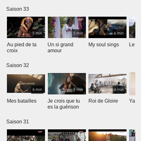
Saison 33
5 min
5 min
6 min
Au pied de ta
Un si grand
My soul sings
Le pr
croix
amour
Saison 32
6 min
5 min
4 min
Mes batailles
Je crois que tu
Roi de Gloire
Yahw
es la guérison
Saison 31