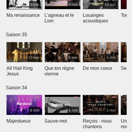
3 min
9 min
30 min
Ma renaissance
L'agneau et le
Louanges
Tout 
Lion
acoustiques
Saison 35
10 min
8 min
5 min
All Hail King
Que ton règne
De mon coeur
Senti
Jesus
vienne
Saison 34
8 min
4 min
5 min
Majestueux
Sauve-moi
Reçois - nous
Un so
chantons
nouv