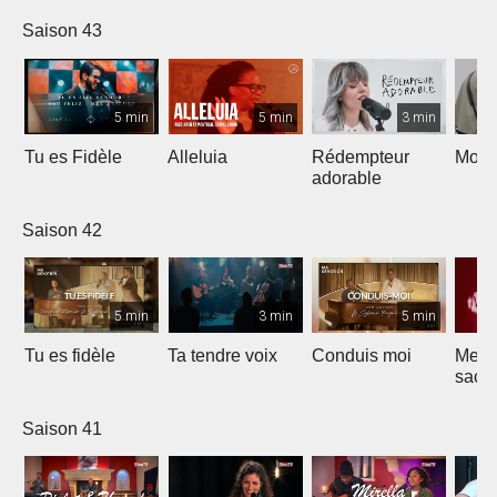
Saison 43
5 min
5 min
3 min
Tu es Fidèle
Alleluia
Rédempteur
Mon 
adorable
Saison 42
5 min
3 min
5 min
Tu es fidèle
Ta tendre voix
Conduis moi
Merve
sacri
Saison 41