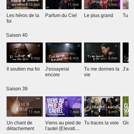
12 min
11 min
9 min
Les héros de la
Parfum du Ciel
Le plus grand
Tu ét
foi
Saison 40
6 min
8 min
4 min
Il soutien ma foi
J'essayerai
Tu me donnes la
J'ai 
encore
vie
Saison 39
11 min
7 min
6 min
Un chant de
Viens au pied de
Tu traces la voie
Gloir
détachement
l'autel (Elevation