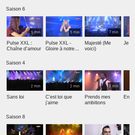
Saison 6
5 min
5 min
7 min
Pulse XXL :
Pulse XXL -
Majesté (Me
Je te
Chaîne d’amour
Gloire à notre
voici)
Dieu
Saison 4
2 min
2 min
2 min
Sans toi
C'est toi que
Prends mes
Entre
j'aime
ambitions
Saison 8