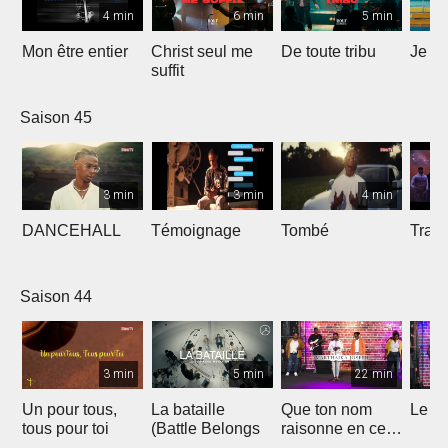
4 min
6 min
5 min
Mon être entier
Christ seul me
De toute tribu
Je m
suffit
Saison 45
3 min
3 min
4 min
DANCEHALL
Témoignage
Tombé
Tranq
Saison 44
3 min
5 min
22 min
Un pour tous,
La bataille
Que ton nom
Le li
tous pour toi
(Battle Belongs
raisonne en ce
lieu