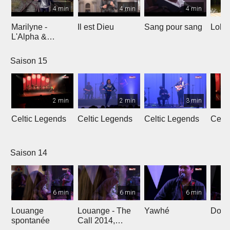
4 min
4 min
4 min
Marilyne -
Il est Dieu
Sang pour sang
Lola
L'Alpha &
L'Oméga
Saison 15
2 min
2 min
3 min
Celtic Legends
Celtic Legends
Celtic Legends
Celt
Saison 14
6 min
6 min
6 min
Louange
Louange - The
Yawhé
Down 
spontanée
Call 2014,