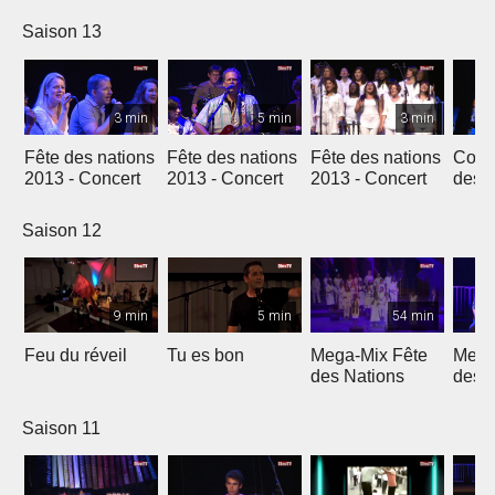
Genève
Saison 13
3 min
5 min
3 min
Fête des nations
Fête des nations
Fête des nations
Conc
2013 - Concert
2013 - Concert
2013 - Concert
des n
(201
Saison 12
9 min
5 min
54 min
Feu du réveil
Tu es bon
Mega-Mix Fête
Mega
des Nations
des 
Saison 11