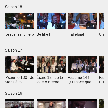
Saison 18
4 min
4 min
5 min
Jesus is my help
Be like him
Hallelujah
Un jo
Saison 17
4 min
6 min
6 min
Psaume 130 - Je
Ésaïe 12 - Je te
Psaume 144 -
Psau
viens à toi
loue ô Éternel
Qu'est-ce que
Du le
l'homme ?
soleil
Saison 16