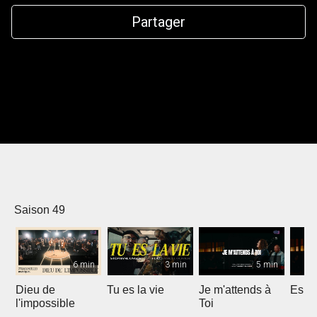
Partager
Saison 49
6 min
3 min
5 min
Dieu de
Tu es la vie
Je m'attends à
Espri
l'impossible
Toi