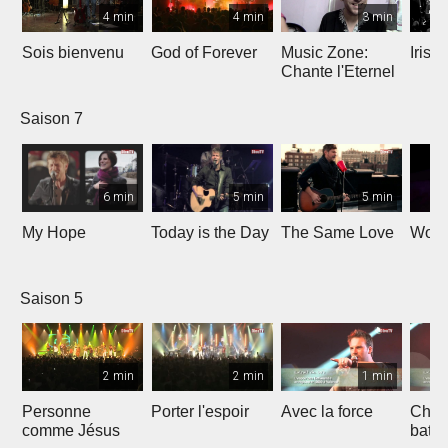
4 min
4 min
3 min
Sois bienvenu
God of Forever
Music Zone:
Irish
Chante l'Eternel
Saison 7
6 min
5 min
5 min
My Hope
Today is the Day
The Same Love
Wond
Saison 5
2 min
2 min
1 min
Personne
Porter l'espoir
Avec la force
Chaq
comme Jésus
batt