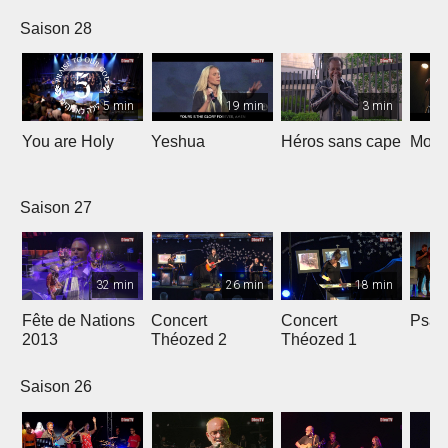
nous
Saison 28
5 min
19 min
3 min
You are Holy
Yeshua
Héros sans cape
Moi e
Saison 27
32 min
26 min
18 min
Fête de Nations
Concert
Concert
Psau
2013
Théozed 2
Théozed 1
Saison 26