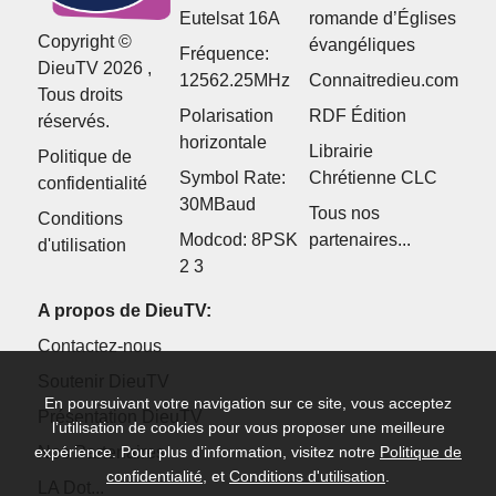
Eutelsat 16A
romande d’Églises
Copyright ©
évangéliques
Fréquence:
DieuTV 2026 ,
12562.25MHz
Connaitredieu.com
Tous droits
Polarisation
RDF Édition
réservés.
horizontale
Librairie
Politique de
Symbol Rate:
Chrétienne CLC
confidentialité
30MBaud
Tous nos
Conditions
Modcod: 8PSK
partenaires...
d'utilisation
2 3
A propos de DieuTV:
Contactez-nous
Soutenir DieuTV
En poursuivant votre navigation sur ce site, vous acceptez
Présentation DieuTV
l’utilisation de cookies pour vous proposer une meilleure
expérience. Pour plus d’information, visitez notre
Politique de
Nos Partenaires
confidentialité
, et
Conditions d'utilisation
.
LA Dot...