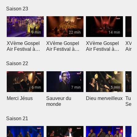
Saison 23
9 min
22 min
14 min
XVème Gospel
XVème Gospel
XVème Gospel
XVèm
Air Festival à
Air Festival à
Air Festival à
Air F
Martigny
Martigny
Martigny
Mart
Saison 22
6 min
7 min
5 min
Merci Jésus
Sauveur du
Dieu merveilleux
Tu es
monde
Seig
Saison 21