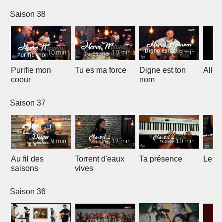
Worship)
Saison 38
10 min
10 min
9 min
Purifie mon
Tu es ma force
Digne est ton
Allél
coeur
nom
Saison 37
9 min
12 min
10 min
Au fil des
Torrent d'eaux
Ta présence
Le sa
saisons
vives
Saison 36