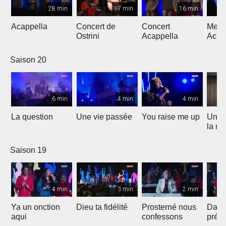
28 min
17 min
16 min
Acappella
Concert de
Concert
Mega
Ostrini
Acappella
Acap
Saison 20
6 min
4 min
4 min
La question
Une vie passée
You raise me up
Une b
la me
Saison 19
4 min
3 min
2 min
Ya un onction
Dieu ta fidélité
Prosterné nous
Dans
aqui
confessons
prés