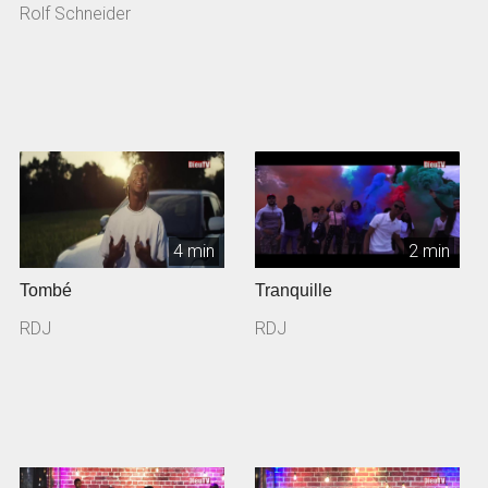
Rolf Schneider
4 min
2 min
Tombé
Tranquille
RDJ
RDJ