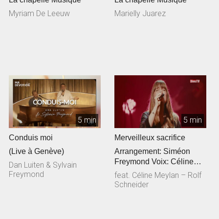
Myriam De Leeuw
Marielly Juarez
5 min
5 min
Conduis moi
Merveilleux sacrifice
(Live à Genève)
Arrangement: Siméon
Freymond Voix: Céline
Dan Luiten & Sylvain
Meylan Guitare
Freymond
feat. Céline Meylan – Rolf
acoustique: Rolf Sc...
Schneider