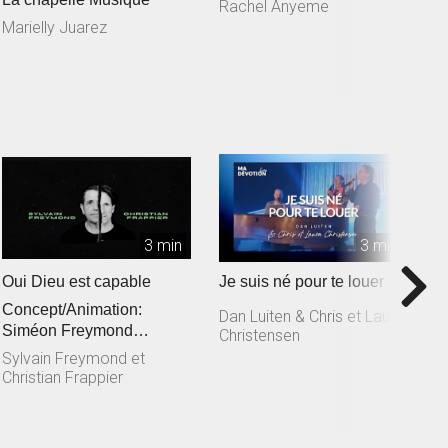
Rachel Anyeme
S
L
Marielly Juarez
3 min
3 min
Oui Dieu est capable
Je suis né pour te louer
T
Concept/Animation:
M
Dan Luiten & Chris et Laura
Siméon Freymond
Christensen
D
Composition: Sylvain
Sylvain Freymond et
Freymond en collaborat...
Christian Frappier