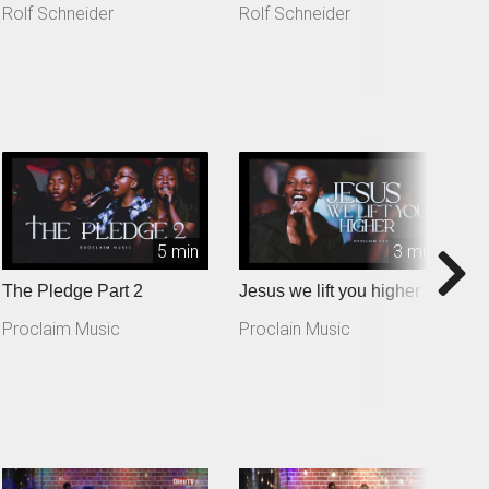
Rolf Schneider
Rolf Schneider
R
5 min
3 min
The Pledge Part 2
Jesus we lift you higher
T
Proclaim Music
Proclain Music
P