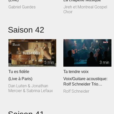
Gabriel Guedes
Jireh et Montreal Gospel
Choir
Saison 42
5 min
3 min
Tu es fidèle
Ta tendre voix
(Live à Paris)
Voix/Guitare acoustique:
Rolf Schneider Trio
Dan Luiten & Jonathan
cordes: Philippe & Jessica
Mercier & Sabrina Lefaux
Rolf Schneider
Talec, ...