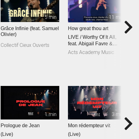
5 min
11 min
Grâce Infinie (feat. Samuel
How great thou art
C
Olivier)
LIVE / Worthy Of It All,
f
feat. Abigail Favre &
C
Collectif Cieux Ouverts
Esben Engholm
Acts Academy Music
A
1 min
3 min
Prologue de Jean
Mon rédempteur vit
Je
(Live)
(Live)
(