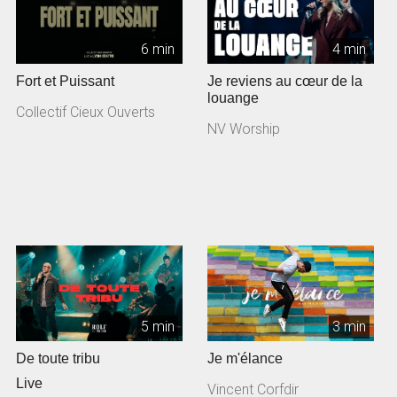
6 min
4 min
Fort et Puissant
Je reviens au cœur de la
louange
Collectif Cieux Ouverts
NV Worship
5 min
3 min
De toute tribu
Je m'élance
Live
Vincent Corfdir