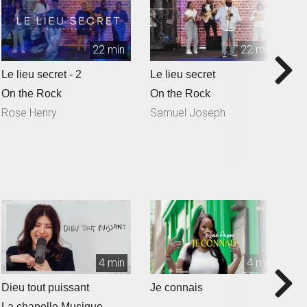
22 min
22 min
Le lieu secret - 2
Le lieu secret
Q
S
On the Rock
On the Rock
O
Rose Henry
Samuel Joseph
N
4 min
4 min
Dieu tout puissant
Je connais
T
La chapelle Musique