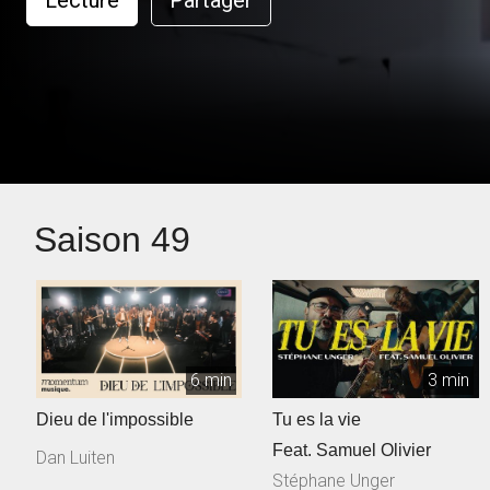
Lecture
Partager
Saison 49
6 min
3 min
Dieu de l'impossible
Tu es la vie
Feat. Samuel Olivier
Dan Luiten
Stéphane Unger