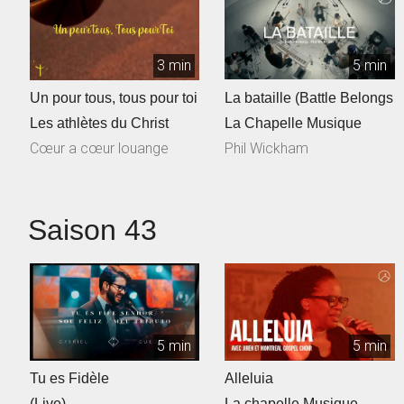
3 min
5 min
Un pour tous, tous pour toi
La bataille (Battle Belongs
Les athlètes du Christ
La Chapelle Musique
Cœur a cœur louange
Phil Wickham
Saison 43
5 min
5 min
Tu es Fidèle
Alleluia
(Live)
La chapelle Musique