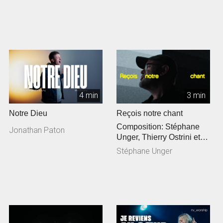
4 min
3 min
Notre Dieu
Reçois notre chant
Composition: Stéphane
Jonathan Paton
Unger, Thierry Ostrini et
Siméon Freymond
Stéphane Unger