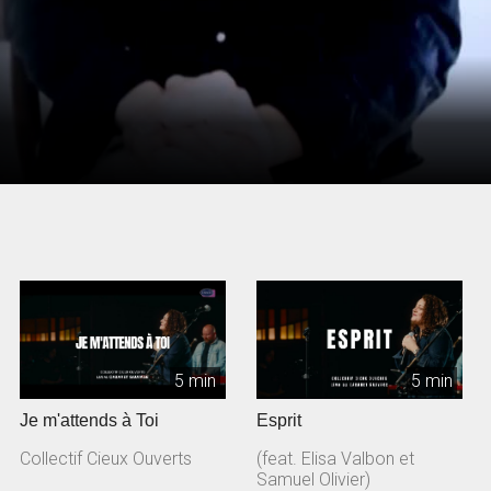
5 min
5 min
Je m'attends à Toi
Esprit
Collectif Cieux Ouverts
(feat. Elisa Valbon et
Samuel Olivier)