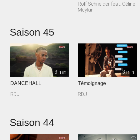
Rolf Schneider feat. Céline
Meylan
Saison 45
3 min
3 min
DANCEHALL
Témoignage
RDJ
RDJ
Saison 44