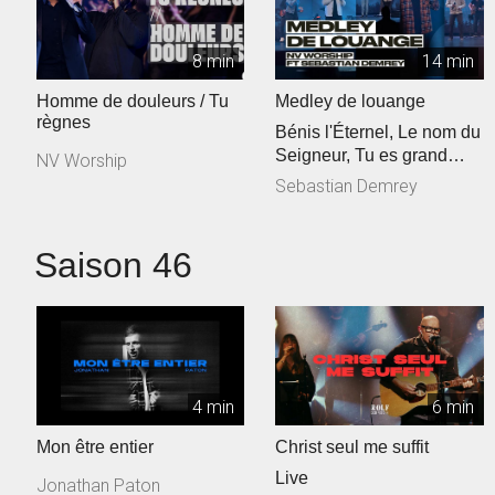
8 min
14 min
Homme de douleurs / Tu
Medley de louange
règnes
Bénis l'Éternel, Le nom du
Seigneur, Tu es grand
NV Worship
Seigneur
Sebastian Demrey
Saison 46
4 min
6 min
Mon être entier
Christ seul me suffit
Live
Jonathan Paton