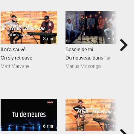
8 min
8 min
Il m'a sauvé
Besoin de toi
T
On s'y retrouve
Du nouveau dans l'air
D
Matt Marvane
Marius Minsongo
6 min
11 min