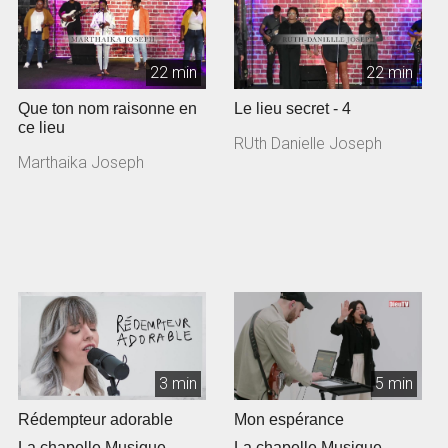
22 min
22 min
Que ton nom raisonne en
Le lieu secret - 4
ce lieu
RUth Danielle Joseph
Marthaika Joseph
3 min
5 min
Rédempteur adorable
Mon espérance
La chapelle Musique
La chapelle Musique