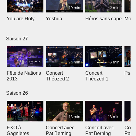
5 min
19 min
3 min
You are Holy
Yeshua
Héros sans cape
Moi e
Saison 27
32 min
26 min
18 min
Fête de Nations
Concert
Concert
Psau
2013
Théozed 2
Théozed 1
Saison 26
19 min
18 min
18 min
EXO à
Concert avec
Concert avec
Conc
Gagnières
Pat Berning
Pat Berning
Pat 