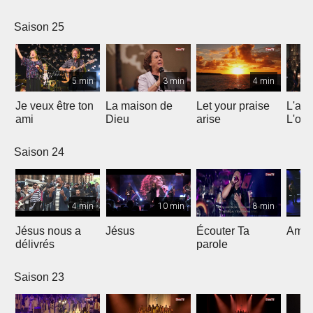
Saison 25
5 min
3 min
4 min
Je veux être ton
La maison de
Let your praise
L'alp
ami
Dieu
arise
L'om
Saison 24
4 min
10 min
8 min
Jésus nous a
Jésus
Écouter Ta
Ami S
délivrés
parole
Saison 23