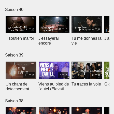
Saison 40
6 min
8 min
4 min
Il soutien ma foi
J'essayerai
Tu me donnes la
J'ai 
encore
vie
Saison 39
11 min
7 min
6 min
Un chant de
Viens au pied de
Tu traces la voie
Gloir
détachement
l'autel (Elevation
Worship)
Saison 38