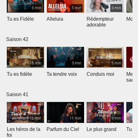
5 min
5 min
3 min
Tu es Fidèle
Alleluia
Rédempteur
Mon 
adorable
Saison 42
5 min
3 min
5 min
Tu es fidèle
Ta tendre voix
Conduis moi
Merve
sacri
Saison 41
12 min
11 min
9 min
Les héros de la
Parfum du Ciel
Le plus grand
Tu ét
foi