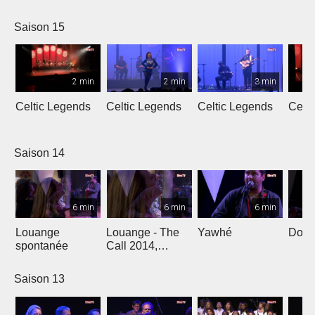
L'Oméga
Saison 15
2 min
2 min
3 min
Celtic Legends
Celtic Legends
Celtic Legends
Celt
Saison 14
6 min
6 min
6 min
Louange
Louange - The
Yawhé
Down 
spontanée
Call 2014,
Genève
Saison 13