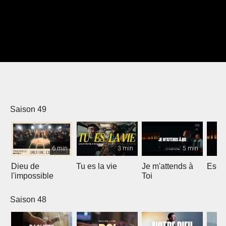
Saison 49
6 min
3 min
5 min
Dieu de
Tu es la vie
Je m'attends à
Espri
l'impossible
Toi
Saison 48