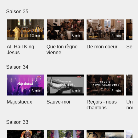
Saison 35
10 min
8 min
5 min
All Hail King
Que ton règne
De mon coeur
Senti
Jesus
vienne
Saison 34
8 min
4 min
5 min
Majestueux
Sauve-moi
Reçois - nous
Un so
chantons
nouv
Saison 33