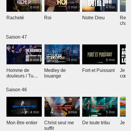
6 min
5 min
4 min
Racheté
Roi
Notre Dieu
Reçoi
chan
Saison 47
8 min
14 min
6 min
Homme de
Medley de
Fort et Puissant
Je re
douleurs / Tu
louange
cœur 
règnes
loua
Saison 46
4 min
6 min
5 min
Mon être entier
Christ seul me
De toute tribu
Je m
suffit