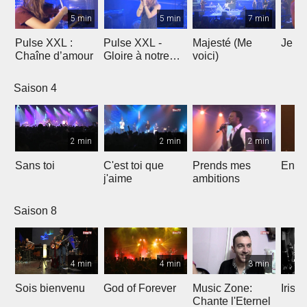
5 min
5 min
7 min
Pulse XXL :
Pulse XXL -
Majesté (Me
Je te
Chaîne d’amour
Gloire à notre
voici)
Dieu
Saison 4
2 min
2 min
2 min
Sans toi
C'est toi que
Prends mes
Entre
j'aime
ambitions
Saison 8
4 min
4 min
3 min
Sois bienvenu
God of Forever
Music Zone:
Irish
Chante l'Eternel