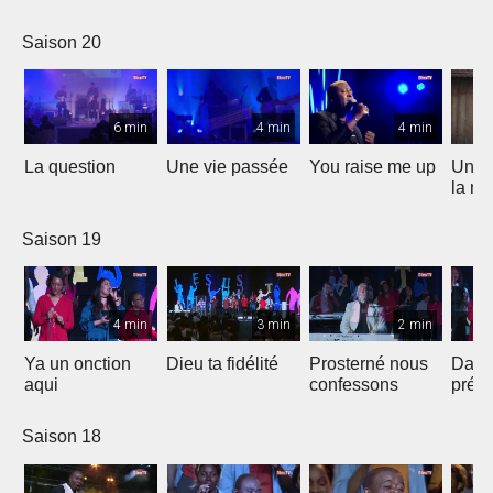
Saison 20
6 min
4 min
4 min
La question
Une vie passée
You raise me up
Une b
la me
Saison 19
4 min
3 min
2 min
Ya un onction
Dieu ta fidélité
Prosterné nous
Dans
aqui
confessons
prés
Saison 18