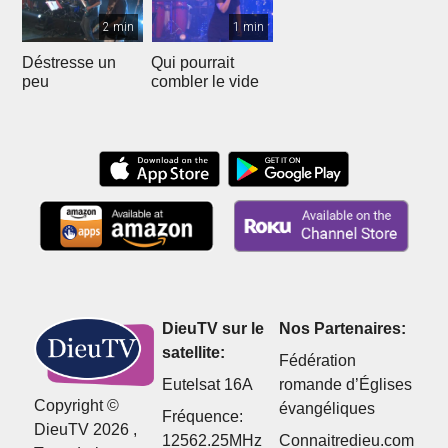
2 min
1 min
Déstresse un
Qui pourrait
peu
combler le vide
DieuTV sur le
Nos Partenaires:
satellite:
Fédération
Eutelsat 16A
romande d’Églises
Copyright ©
évangéliques
Fréquence:
DieuTV 2026 ,
12562.25MHz
Connaitredieu.com