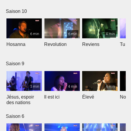
Saison 10
6 min
6 min
4 min
Hosanna
Revolution
Reviens
Tu e
Saison 9
3 min
4 min
4 min
Jésus, espoir
Il est ici
Élevé
Noël
des nations
Saison 6