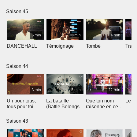
Saison 45
3 min
3 min
4 min
DANCEHALL
Témoignage
Tombé
Tranq
Saison 44
3 min
5 min
22 min
Un pour tous,
La bataille
Que ton nom
Le li
tous pour toi
(Battle Belongs
raisonne en ce
lieu
Saison 43