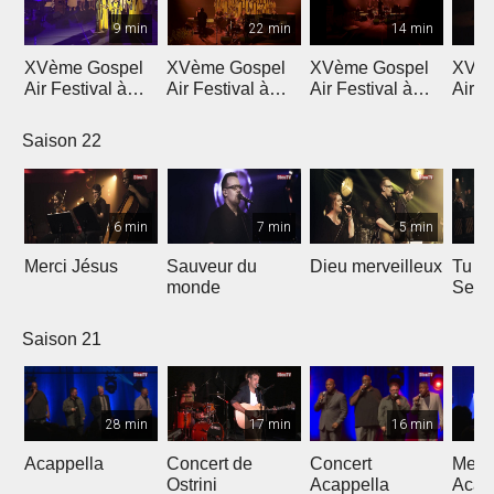
9 min
22 min
14 min
XVème Gospel
XVème Gospel
XVème Gospel
XVèm
Air Festival à
Air Festival à
Air Festival à
Air F
Martigny
Martigny
Martigny
Mart
Saison 22
6 min
7 min
5 min
Merci Jésus
Sauveur du
Dieu merveilleux
Tu es
monde
Seig
Saison 21
28 min
17 min
16 min
Acappella
Concert de
Concert
Mega
Ostrini
Acappella
Acap