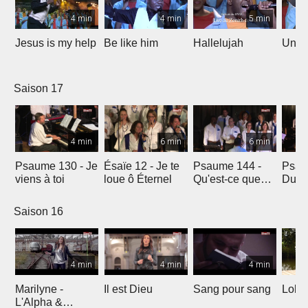
4 min
4 min
5 min
Jesus is my help
Be like him
Hallelujah
Un jo
Saison 17
4 min
6 min
6 min
Psaume 130 - Je
Ésaïe 12 - Je te
Psaume 144 -
Psau
viens à toi
loue ô Éternel
Qu'est-ce que
Du le
l'homme ?
soleil
Saison 16
4 min
4 min
4 min
Marilyne -
Il est Dieu
Sang pour sang
Lola
L'Alpha &