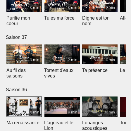
10 min
10 min
9 min
Purifie mon
Tu es ma force
Digne est ton
Allél
coeur
nom
Saison 37
9 min
12 min
10 min
Au fil des
Torrent d'eaux
Ta présence
Le sa
saisons
vives
Saison 36
3 min
9 min
30 min
Ma renaissance
L'agneau et le
Louanges
Tout 
Lion
acoustiques