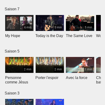
Saison 7
6 min
5 min
5 min
My Hope
Today is the Day
The Same Love
Wond
Saison 5
2 min
2 min
1 min
Personne
Porter l'espoir
Avec la force
Chaq
comme Jésus
batt
Saison 3