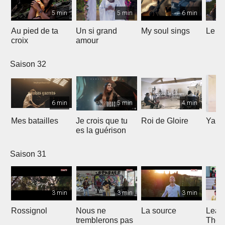
5 min
5 min
6 min
Au pied de ta
Un si grand
My soul sings
Le pr
croix
amour
Saison 32
6 min
5 min
4 min
Mes batailles
Je crois que tu
Roi de Gloire
Yahw
es la guérison
Saison 31
3 min
3 min
3 min
Rossignol
Nous ne
La source
Lean
tremblerons pas
The