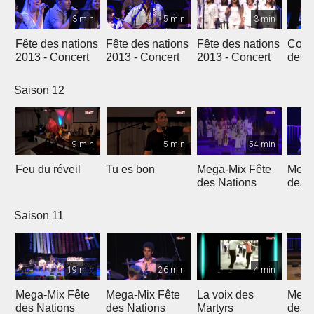
3 min
5 min
3 min
Fête des nations
Fête des nations
Fête des nations
Conc
2013 - Concert
2013 - Concert
2013 - Concert
des n
(201
Saison 12
9 min
5 min
54 min
Feu du réveil
Tu es bon
Mega-Mix Fête
Mega
des Nations
des 
Saison 11
19 min
26 min
4 min
Mega-Mix Fête
Mega-Mix Fête
La voix des
Mega
des Nations
des Nations
Martyrs
des 