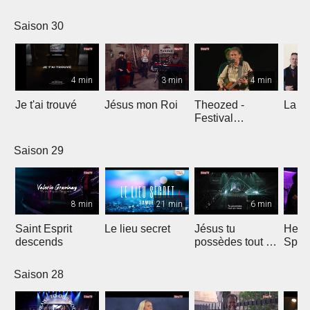
Comp
Yout
Saison 30
4 min
3 min
4 min
Je t'ai trouvé
Jésus mon Roi
Theozed -
La cl
Festival
Gagnière
Saison 29
8 min
21 min
6 min
Saint Esprit
Le lieu secret
Jésus tu
He W
descends
possèdes tout en
Spar
nous
Saison 28