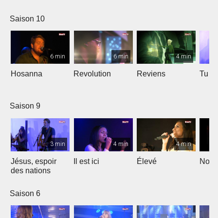
Saison 10
6 min
6 min
4 min
Hosanna
Revolution
Reviens
Tu e
Saison 9
3 min
4 min
4 min
Jésus, espoir
Il est ici
Élevé
Noël
des nations
Saison 6