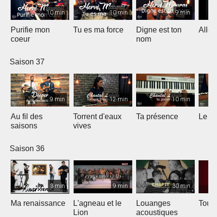
10 min
10 min
9 min
Purifie mon
Tu es ma force
Digne est ton
Allél
coeur
nom
Saison 37
9 min
12 min
10 min
Au fil des
Torrent d'eaux
Ta présence
Le sa
saisons
vives
Saison 36
3 min
9 min
30 min
Ma renaissance
L'agneau et le
Louanges
Tout 
Lion
acoustiques