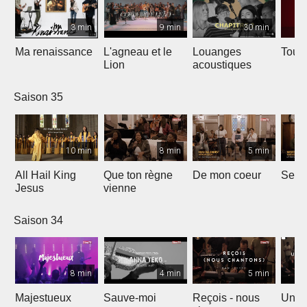
3 min
9 min
30 min
Ma renaissance
L'agneau et le
Louanges
Tout 
Lion
acoustiques
Saison 35
10 min
8 min
5 min
All Hail King
Que ton règne
De mon coeur
Senti
Jesus
vienne
Saison 34
8 min
4 min
5 min
Majestueux
Sauve-moi
Reçois - nous
Un so