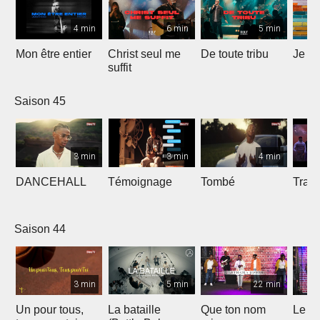
4 min
6 min
5 min
Mon être entier
Christ seul me
De toute tribu
Je m
suffit
Saison 45
3 min
3 min
4 min
DANCEHALL
Témoignage
Tombé
Tranq
Saison 44
3 min
5 min
22 min
Un pour tous,
La bataille
Que ton nom
Le li