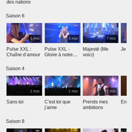
des nations
Saison 6
5 min
5 min
7 min
Pulse XXL :
Pulse XXL -
Majesté (Me
Je te
Chaîne d’amour
Gloire à notre
voici)
Dieu
Saison 4
2 min
2 min
2 min
Sans toi
C'est toi que
Prends mes
Entre
j'aime
ambitions
Saison 8