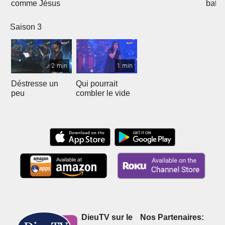
comme Jésus
batt
Saison 3
2 min
1 min
Déstresse un
Qui pourrait
peu
combler le vide
DieuTV sur le
Nos Partenaires: