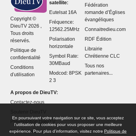
satellite:
Fédération
Eutelsat 16A
romande d’Églises
Copyright ©
évangéliques
Fréquence:
DieuTV 2026 ,
12562.25MHz
Connaitredieu.com
Tous droits
Polarisation
RDF Édition
réservés.
horizontale
Librairie
Politique de
Symbol Rate:
Chrétienne CLC
confidentialité
30MBaud
Tous nos
Conditions
Modcod: 8PSK
partenaires...
d'utilisation
2 3
A propos de DieuTV:
Contactez-nous
Soutenir DieuTV
En poursuivant votre navigation sur ce site, vous acceptez
Présentation DieuTV
l’utilisation de cookies pour vous proposer une meilleure
expérience. Pour plus d’information, visitez notre
Politique de
Nos Partenaires