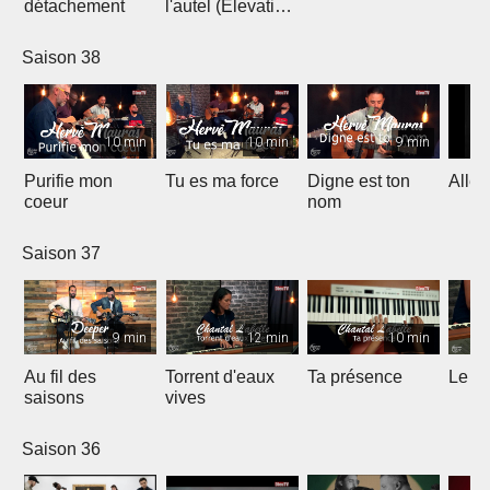
détachement
l'autel (Elevation
Worship)
Saison 38
10 min
10 min
9 min
Purifie mon
Tu es ma force
Digne est ton
Allél
coeur
nom
Saison 37
9 min
12 min
10 min
Au fil des
Torrent d'eaux
Ta présence
Le sa
saisons
vives
Saison 36