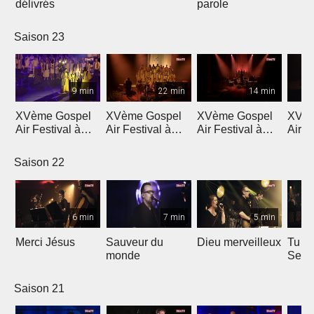
délivrés
parole
Saison 23
9 min
22 min
14 min
XVème Gospel
XVème Gospel
XVème Gospel
XVèm
Air Festival à
Air Festival à
Air Festival à
Air F
Martigny
Martigny
Martigny
Mart
Saison 22
6 min
7 min
5 min
Merci Jésus
Sauveur du
Dieu merveilleux
Tu es
monde
Seig
Saison 21