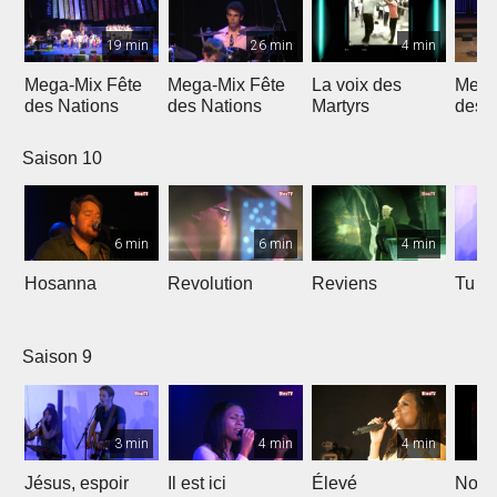
19 min
26 min
4 min
Mega-Mix Fête
Mega-Mix Fête
La voix des
Mega
des Nations
des Nations
Martyrs
des 
Saison 10
6 min
6 min
4 min
Hosanna
Revolution
Reviens
Tu e
Saison 9
3 min
4 min
4 min
Jésus, espoir
Il est ici
Élevé
Noël