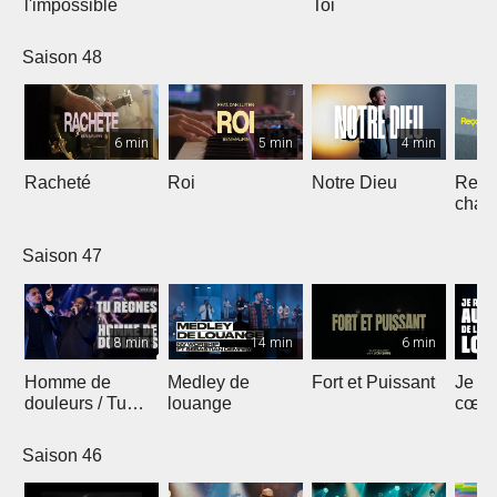
l'impossible
Toi
Saison 48
6 min
5 min
4 min
Racheté
Roi
Notre Dieu
Reçoi
chan
Saison 47
8 min
14 min
6 min
Homme de
Medley de
Fort et Puissant
Je re
douleurs / Tu
louange
cœur 
règnes
loua
Saison 46