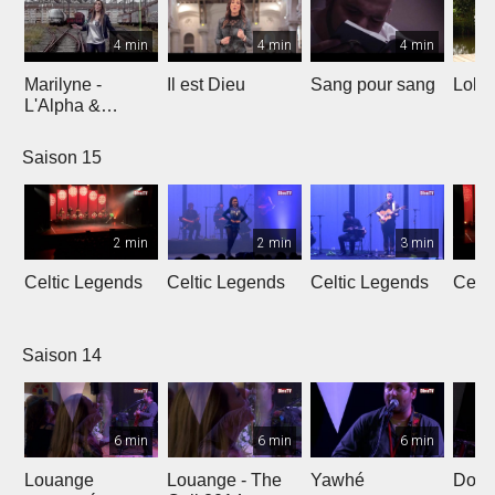
4 min
4 min
4 min
Marilyne -
Il est Dieu
Sang pour sang
Lola
L'Alpha &
L'Oméga
Saison 15
2 min
2 min
3 min
Celtic Legends
Celtic Legends
Celtic Legends
Celt
Saison 14
6 min
6 min
6 min
Louange
Louange - The
Yawhé
Down 