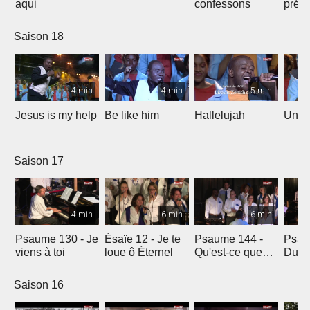
aqui
confessons
prés
Saison 18
4 min
4 min
5 min
Jesus is my help
Be like him
Hallelujah
Un jo
Saison 17
4 min
6 min
6 min
Psaume 130 - Je
Ésaïe 12 - Je te
Psaume 144 -
Psau
viens à toi
loue ô Éternel
Qu'est-ce que
Du le
l'homme ?
soleil
Saison 16