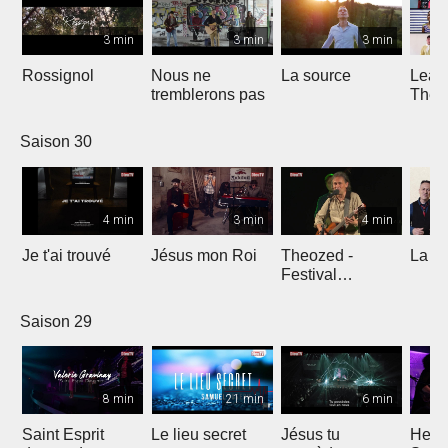
3 min
3 min
3 min
Rossignol
Nous ne
La source
Lean
tremblerons pas
The
Comp
Yout
Saison 30
4 min
3 min
4 min
Je t'ai trouvé
Jésus mon Roi
Theozed -
La cl
Festival
Gagnière
Saison 29
8 min
21 min
6 min
Saint Esprit
Le lieu secret
Jésus tu
He W