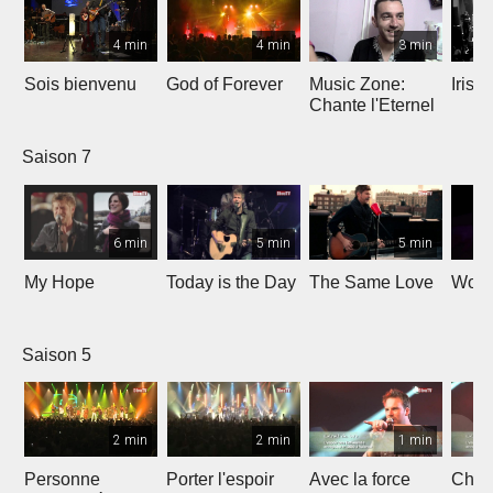
4 min
4 min
3 min
Sois bienvenu
God of Forever
Music Zone:
Irish
Chante l'Eternel
Saison 7
6 min
5 min
5 min
My Hope
Today is the Day
The Same Love
Wond
Saison 5
2 min
2 min
1 min
Personne
Porter l'espoir
Avec la force
Chaq