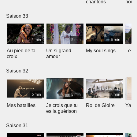
chantons
nouv
Saison 33
5 min
5 min
6 min
Au pied de ta
Un si grand
My soul sings
Le pr
croix
amour
Saison 32
6 min
5 min
4 min
Mes batailles
Je crois que tu
Roi de Gloire
Yahw
es la guérison
Saison 31