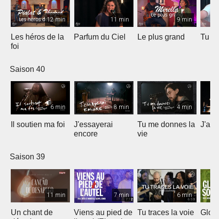
12 min
11 min
9 min
Les héros de la
Parfum du Ciel
Le plus grand
Tu ét
foi
Saison 40
6 min
8 min
4 min
Il soutien ma foi
J'essayerai
Tu me donnes la
J'ai 
encore
vie
Saison 39
11 min
7 min
6 min
Un chant de
Viens au pied de
Tu traces la voie
Gloir