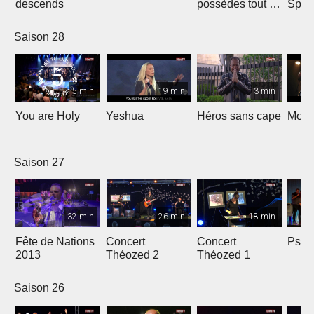
descends
possèdes tout en
Spar
nous
Saison 28
5 min
19 min
3 min
You are Holy
Yeshua
Héros sans cape
Moi e
Saison 27
32 min
26 min
18 min
Fête de Nations
Concert
Concert
Psau
2013
Théozed 2
Théozed 1
Saison 26