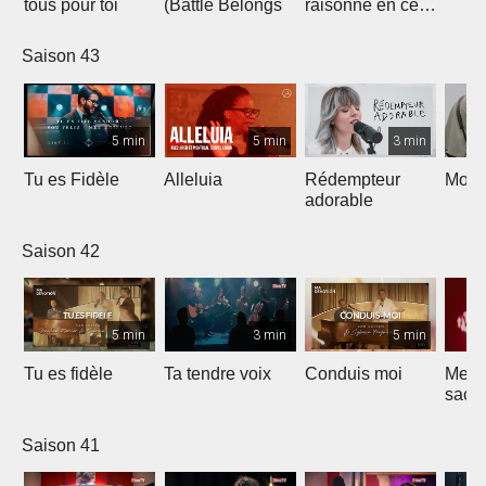
tous pour toi
(Battle Belongs
raisonne en ce
lieu
Saison 43
5 min
5 min
3 min
Tu es Fidèle
Alleluia
Rédempteur
Mon 
adorable
Saison 42
5 min
3 min
5 min
Tu es fidèle
Ta tendre voix
Conduis moi
Merve
sacri
Saison 41