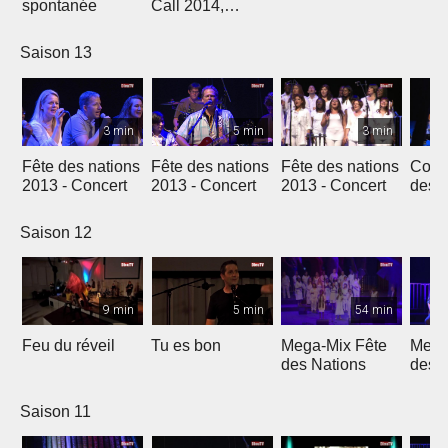
spontanée
Call 2014,
Genève
Saison 13
3 min
5 min
3 min
Fête des nations
Fête des nations
Fête des nations
Conc
2013 - Concert
2013 - Concert
2013 - Concert
des n
(201
Saison 12
9 min
5 min
54 min
Feu du réveil
Tu es bon
Mega-Mix Fête
Mega
des Nations
des 
Saison 11