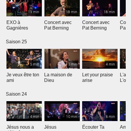
19 min
18 min
18 min
EXO à
Concert avec
Concert avec
Conc
Gagnières
Pat Berning
Pat Berning
Pat 
Saison 25
5 min
3 min
4 min
Je veux être ton
La maison de
Let your praise
L'alp
ami
Dieu
arise
L'om
Saison 24
4 min
10 min
8 min
Jésus nous a
Jésus
Écouter Ta
Ami S