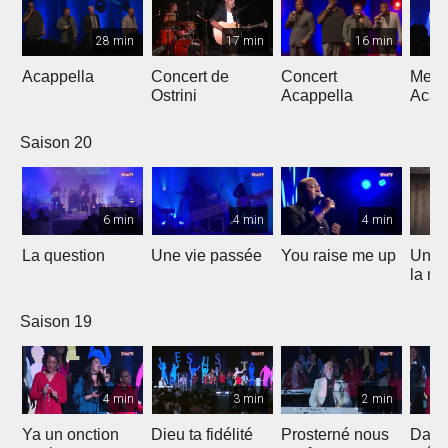
28 min
17 min
16 min
Acappella
Concert de
Concert
Mega
Ostrini
Acappella
Acap
Saison 20
6 min
4 min
4 min
La question
Une vie passée
You raise me up
Une b
la me
Saison 19
4 min
3 min
2 min
Ya un onction
Dieu ta fidélité
Prosterné nous
Dans