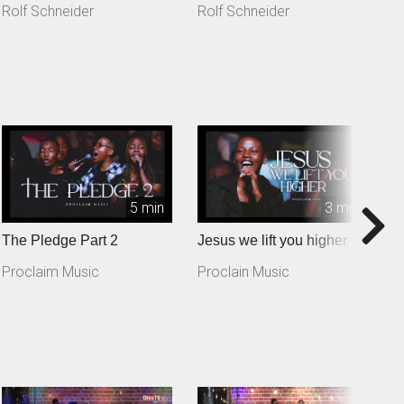
Rolf Schneider
Rolf Schneider
R
5 min
3 min
The Pledge Part 2
Jesus we lift you higher
T
Proclaim Music
Proclain Music
P