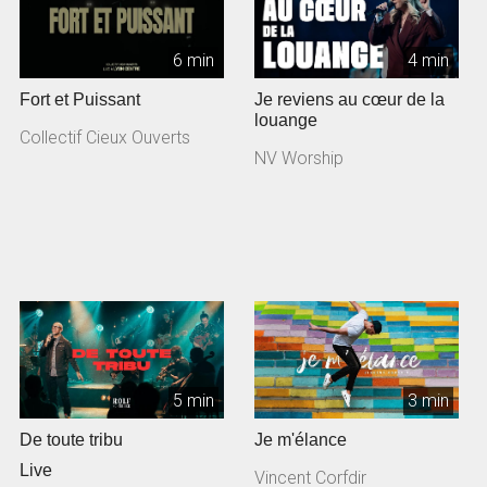
6 min
4 min
Fort et Puissant
Je reviens au cœur de la
louange
Collectif Cieux Ouverts
NV Worship
5 min
3 min
De toute tribu
Je m'élance
Live
Vincent Corfdir