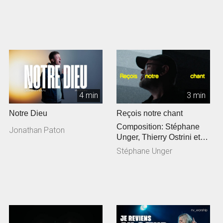
4 min
3 min
Notre Dieu
Reçois notre chant
Composition: Stéphane
Jonathan Paton
Unger, Thierry Ostrini et
Siméon Freymond
Stéphane Unger