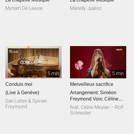
Myriam De Leeuw
Marielly Juarez
5 min
5 min
Conduis moi
Merveilleux sacrifice
(Live à Genève)
Arrangement: Siméon
Freymond Voix: Céline
Dan Luiten & Sylvain
Meylan Guitare
Freymond
feat. Céline Meylan – Rolf
acoustique: Rolf Sc...
Schneider