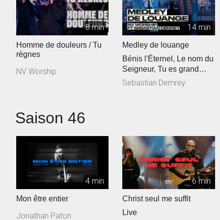
8 min
14 min
Homme de douleurs / Tu
Medley de louange
règnes
Bénis l'Éternel, Le nom du
Seigneur, Tu es grand
NV Worship
Seigneur
Sebastian Demrey
Saison 46
4 min
6 min
Mon être entier
Christ seul me suffit
Live
Jonathan Paton