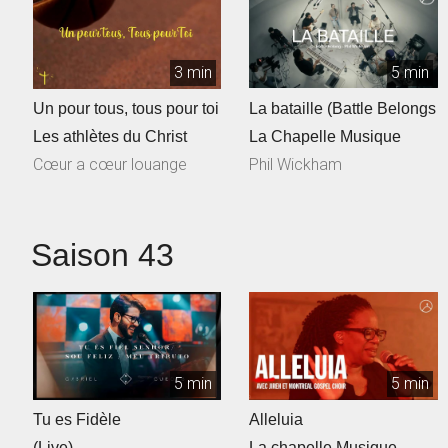
3 min
5 min
Un pour tous, tous pour toi
La bataille (Battle Belongs
Les athlètes du Christ
La Chapelle Musique
Cœur a cœur louange
Phil Wickham
Saison 43
5 min
5 min
Tu es Fidèle
Alleluia
(Live)
La chapelle Musique