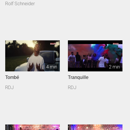
Rolf Schneider
4 min
2 min
Tombé
Tranquille
RDJ
RDJ