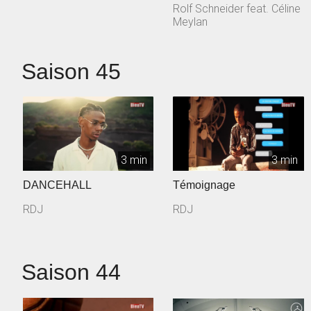
Rolf Schneider feat. Céline
Meylan
Saison 45
3 min
3 min
DANCEHALL
Témoignage
RDJ
RDJ
Saison 44