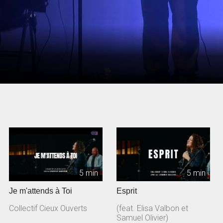
5 min
5 min
Je m'attends à Toi
Esprit
Collectif Cieux Ouverts
(feat. Elisa Valbon et
Samuel Olivier)