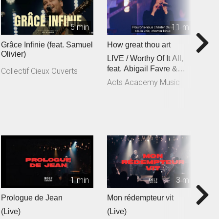
5 min
11 min
Grâce Infinie (feat. Samuel
How great thou art
C
Olivier)
LIVE / Worthy Of It All,
f
feat. Abigail Favre &
C
Collectif Cieux Ouverts
Esben Engholm
Acts Academy Music
A
1 min
3 min
Prologue de Jean
Mon rédempteur vit
Je
(Live)
(Live)
(