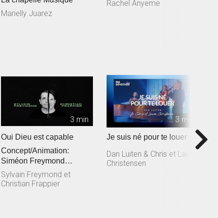
Rachel Anyeme
S
L
Marielly Juarez
3 min
3 min
Oui Dieu est capable
Je suis né pour te louer
T
Concept/Animation:
M
Dan Luiten & Chris et Laura
Siméon Freymond
Christensen
D
Composition: Sylvain
Sylvain Freymond et
Freymond en collaborat...
Christian Frappier