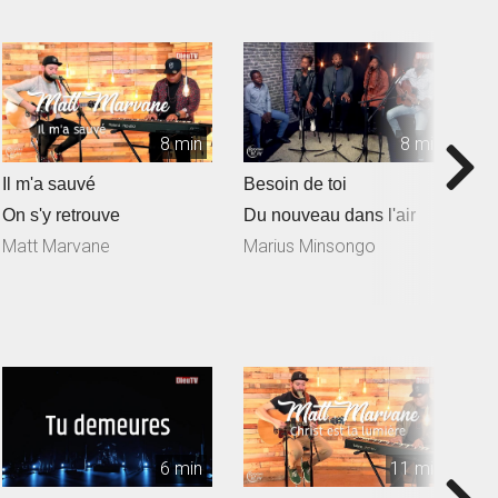
8 min
8 min
Il m'a sauvé
Besoin de toi
T
On s'y retrouve
Du nouveau dans l'air
D
Matt Marvane
Marius Minsongo
6 min
11 min