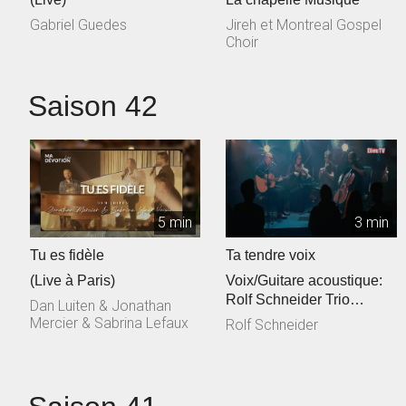
Gabriel Guedes
Jireh et Montreal Gospel
Choir
Saison 42
5 min
3 min
Tu es fidèle
Ta tendre voix
(Live à Paris)
Voix/Guitare acoustique:
Rolf Schneider Trio
Dan Luiten & Jonathan
cordes: Philippe & Jessica
Mercier & Sabrina Lefaux
Rolf Schneider
Talec, ...