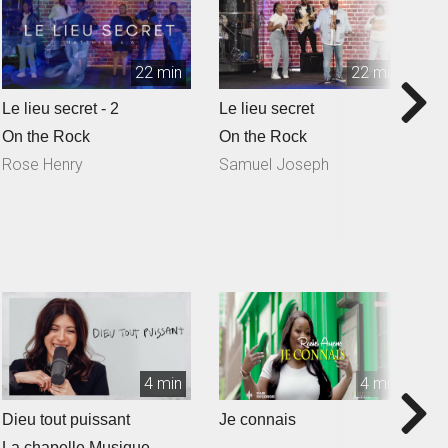
22 min
22 min
Le lieu secret - 2
Le lieu secret
Q
S
On the Rock
On the Rock
O
Rose Henry
Samuel Joseph
N
4 min
4 min
Dieu tout puissant
Je connais
T
La chapelle Musique