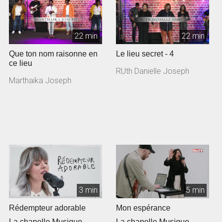
22 min
22 min
Que ton nom raisonne en
Le lieu secret - 4
ce lieu
RUth Danielle Joseph
Marthaika Joseph
3 min
5 min
Rédempteur adorable
Mon espérance
La chapelle Musique
La chapelle Musique