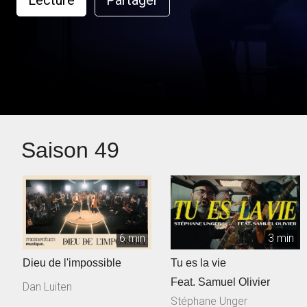
Lecture
Partager
Saison 49
6 min
3 min
Dieu de l'impossible
Tu es la vie
Feat. Samuel Olivier
Dan Luiten
Stéphane Unger