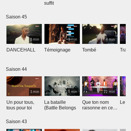
suffit
Saison 45
3 min
3 min
4 min
DANCEHALL
Témoignage
Tombé
Tranq
Saison 44
3 min
5 min
22 min
Un pour tous,
La bataille
Que ton nom
Le li
tous pour toi
(Battle Belongs
raisonne en ce
lieu
Saison 43