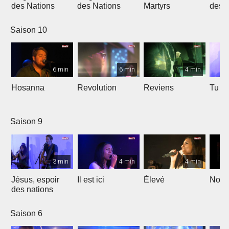
des Nations
des Nations
Martyrs
des 
Saison 10
6 min
6 min
4 min
Hosanna
Revolution
Reviens
Tu e
Saison 9
3 min
4 min
4 min
Jésus, espoir
Il est ici
Élevé
Noël
des nations
Saison 6