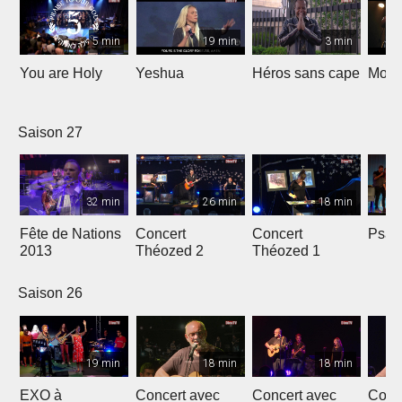
5 min
19 min
3 min
You are Holy
Yeshua
Héros sans cape
Moi e
Saison 27
32 min
26 min
18 min
Fête de Nations
Concert
Concert
Psau
2013
Théozed 2
Théozed 1
Saison 26
19 min
18 min
18 min
EXO à
Concert avec
Concert avec
Conc