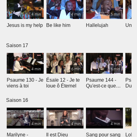
4 min
4 min
5 min
Jesus is my help
Be like him
Hallelujah
Un jo
Saison 17
4 min
6 min
6 min
Psaume 130 - Je
Ésaïe 12 - Je te
Psaume 144 -
Psau
viens à toi
loue ô Éternel
Qu'est-ce que
Du le
l'homme ?
soleil
Saison 16
4 min
4 min
4 min
Marilyne -
Il est Dieu
Sang pour sang
Lola