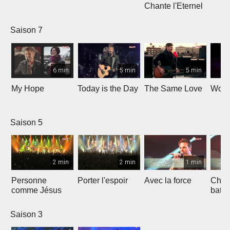
Chante l'Eternel
Saison 7
6 min
5 min
5 min
My Hope
Today is the Day
The Same Love
Wond
Saison 5
2 min
2 min
1 min
Personne
Porter l'espoir
Avec la force
Chaq
comme Jésus
batt
Saison 3