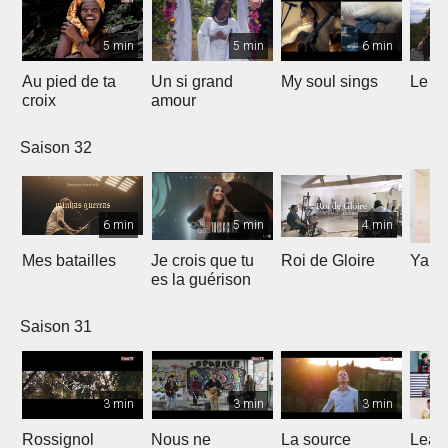
5 min
5 min
6 min
Au pied de ta
Un si grand
My soul sings
Le pr
croix
amour
Saison 32
6 min
5 min
4 min
Mes batailles
Je crois que tu
Roi de Gloire
Yahw
es la guérison
Saison 31
3 min
3 min
3 min
Rossignol
Nous ne
La source
Lean