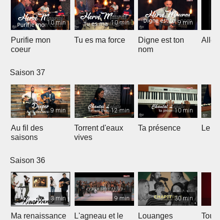
10 min
10 min
9 min
Purifie mon
Tu es ma force
Digne est ton
Allél
coeur
nom
Saison 37
9 min
12 min
10 min
Au fil des
Torrent d'eaux
Ta présence
Le sa
saisons
vives
Saison 36
3 min
9 min
30 min
Ma renaissance
L'agneau et le
Louanges
Tout 