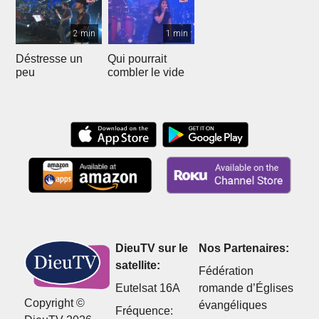
2 min
1 min
Déstresse un
Qui pourrait
peu
combler le vide
DieuTV sur le
Nos Partenaires:
satellite:
Fédération
Eutelsat 16A
romande d’Églises
Copyright ©
évangéliques
Fréquence: