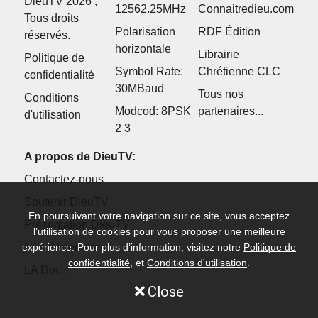
DieuTV 2026 ,
12562.25MHz
Connaitredieu.com
Tous droits
Polarisation
RDF Édition
réservés.
horizontale
Librairie
Politique de
Symbol Rate:
Chrétienne CLC
confidentialité
30MBaud
Tous nos
Conditions
Modcod: 8PSK
partenaires...
d'utilisation
2 3
A propos de DieuTV:
Contactez-nous
Soutenir DieuTV
En poursuivant votre navigation sur ce site, vous acceptez
Présentation DieuTV
l’utilisation de cookies pour vous proposer une meilleure
expérience. Pour plus d’information, visitez notre
Politique de
Nos Partenaires
confidentialité
, et
Conditions d'utilisation
.
LA Dot...