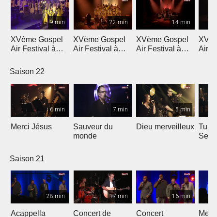
9 min
22 min
14 min
XVème Gospel
XVème Gospel
XVème Gospel
XVèm
Air Festival à
Air Festival à
Air Festival à
Air F
Martigny
Martigny
Martigny
Mart
Saison 22
6 min
7 min
5 min
Merci Jésus
Sauveur du
Dieu merveilleux
Tu es
monde
Seig
Saison 21
28 min
17 min
16 min
Acappella
Concert de
Concert
Mega