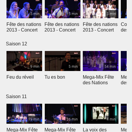
3 min
5 min
3 min
Fête des nations
Fête des nations
Fête des nations
Conc
2013 - Concert
2013 - Concert
2013 - Concert
des n
(201
Saison 12
9 min
5 min
54 min
Feu du réveil
Tu es bon
Mega-Mix Fête
Mega
des Nations
des 
Saison 11
19 min
26 min
4 min
Mega-Mix Fête
Mega-Mix Fête
La voix des
Mega