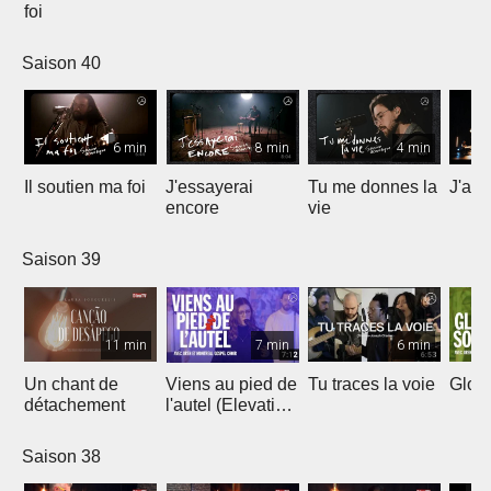
foi
Saison 40
6 min
8 min
4 min
Il soutien ma foi
J'essayerai
Tu me donnes la
J'ai 
encore
vie
Saison 39
11 min
7 min
6 min
Un chant de
Viens au pied de
Tu traces la voie
Gloir
détachement
l'autel (Elevation
Worship)
Saison 38