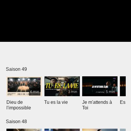
Saison 49
6 min
3 min
5 min
Dieu de
Tu es la vie
Je m'attends à
Espri
l'impossible
Toi
Saison 48