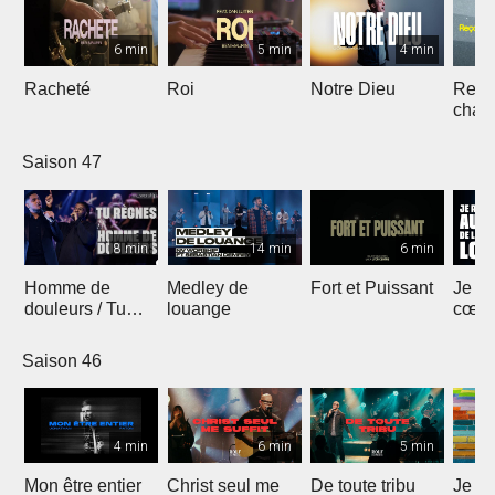
6 min
5 min
4 min
Racheté
Roi
Notre Dieu
Reçoi
chan
Saison 47
8 min
14 min
6 min
Homme de
Medley de
Fort et Puissant
Je re
douleurs / Tu
louange
cœur 
règnes
loua
Saison 46
4 min
6 min
5 min
Mon être entier
Christ seul me
De toute tribu
Je m