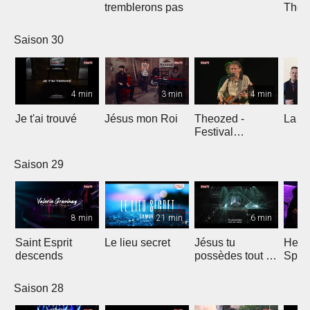
tremblerons pas
The
Comp
Yout
Saison 30
4 min
3 min
4 min
Je t'ai trouvé
Jésus mon Roi
Theozed -
La cl
Festival
Gagnière
Saison 29
8 min
21 min
6 min
Saint Esprit
Le lieu secret
Jésus tu
He W
descends
possèdes tout en
Spar
nous
Saison 28