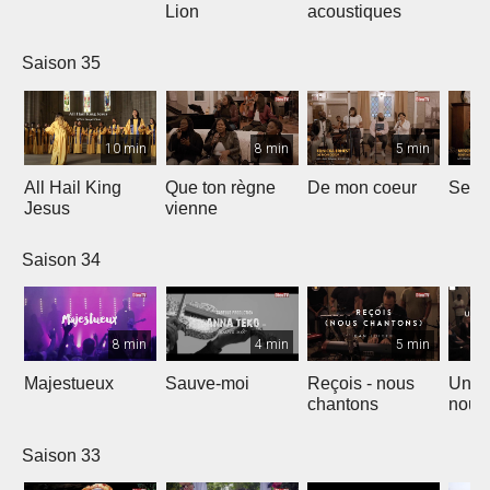
Lion
acoustiques
Saison 35
10 min
8 min
5 min
All Hail King
Que ton règne
De mon coeur
Senti
Jesus
vienne
Saison 34
8 min
4 min
5 min
Majestueux
Sauve-moi
Reçois - nous
Un so
chantons
nouv
Saison 33