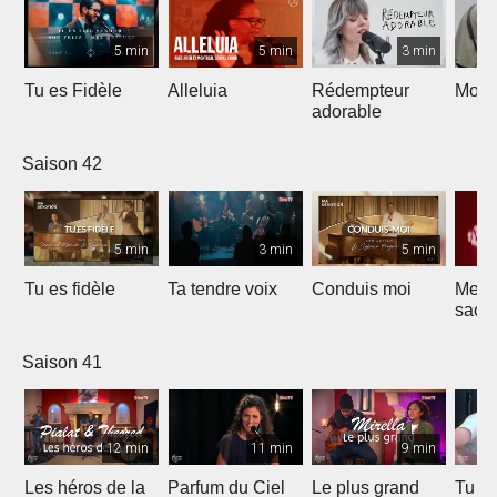
5 min
5 min
3 min
Tu es Fidèle
Alleluia
Rédempteur
Mon 
adorable
Saison 42
5 min
3 min
5 min
Tu es fidèle
Ta tendre voix
Conduis moi
Merve
sacri
Saison 41
12 min
11 min
9 min
Les héros de la
Parfum du Ciel
Le plus grand
Tu ét