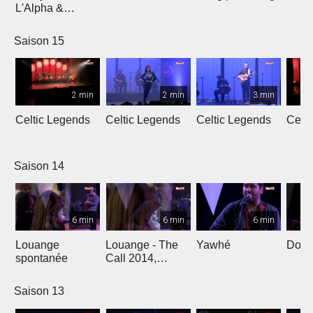
L'Alpha &
L'Oméga
Saison 15
2 min
2 min
3 min
Celtic Legends
Celtic Legends
Celtic Legends
Celt
Saison 14
6 min
6 min
6 min
Louange
Louange - The
Yawhé
Down 
spontanée
Call 2014,
Genève
Saison 13