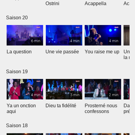
Ostrini
Acappella
Acap
Saison 20
6 min
4 min
4 min
La question
Une vie passée
You raise me up
Une b
la me
Saison 19
4 min
3 min
2 min
Ya un onction
Dieu ta fidélité
Prosterné nous
Dans
aqui
confessons
prés
Saison 18