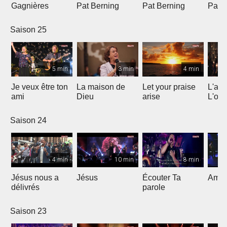
Gagnières
Pat Berning
Pat Berning
Pat 
Saison 25
5 min
3 min
4 min
Je veux être ton
La maison de
Let your praise
L'alp
ami
Dieu
arise
L'om
Saison 24
4 min
10 min
8 min
Jésus nous a
Jésus
Écouter Ta
Ami S
délivrés
parole
Saison 23