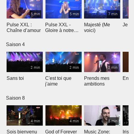
5 min
5 min
7 min
Pulse XXL :
Pulse XXL -
Majesté (Me
Je te
Chaîne d’amour
Gloire à notre
voici)
Dieu
Saison 4
2 min
2 min
2 min
Sans toi
C'est toi que
Prends mes
Entre
j'aime
ambitions
Saison 8
4 min
4 min
3 min
Sois bienvenu
God of Forever
Music Zone:
Irish