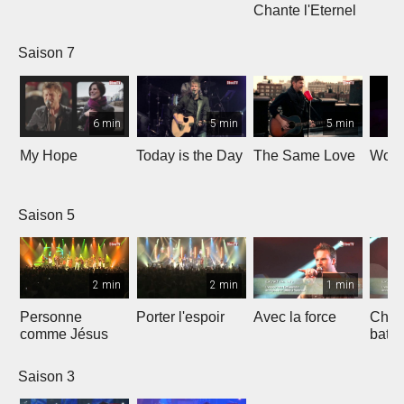
Chante l'Eternel
Saison 7
6 min
5 min
5 min
My Hope
Today is the Day
The Same Love
Wond
Saison 5
2 min
2 min
1 min
Personne
Porter l'espoir
Avec la force
Chaq
comme Jésus
batt
Saison 3