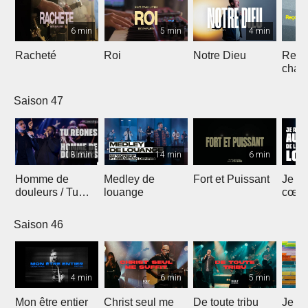
6 min
5 min
4 min
Racheté
Roi
Notre Dieu
Reçoi
chan
Saison 47
8 min
14 min
6 min
Homme de
Medley de
Fort et Puissant
Je re
douleurs / Tu
louange
cœur 
règnes
loua
Saison 46
4 min
6 min
5 min
Mon être entier
Christ seul me
De toute tribu
Je m