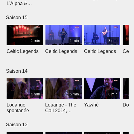
L'Alpha &
L'Oméga
Saison 15
2 min
2 min
3 min
Celtic Legends
Celtic Legends
Celtic Legends
Celt
Saison 14
6 min
6 min
6 min
Louange
Louange - The
Yawhé
Down 
spontanée
Call 2014,
Genève
Saison 13