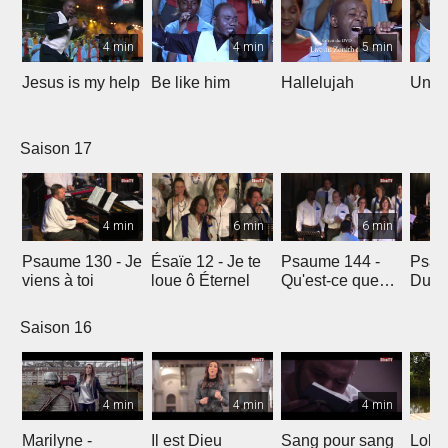
4 min
4 min
5 min
Jesus is my help
Be like him
Hallelujah
Un jo
Saison 17
4 min
6 min
6 min
Psaume 130 - Je
Ésaïe 12 - Je te
Psaume 144 -
Psau
viens à toi
loue ô Éternel
Qu'est-ce que
Du le
l'homme ?
soleil
Saison 16
4 min
4 min
4 min
Marilyne -
Il est Dieu
Sang pour sang
Lola