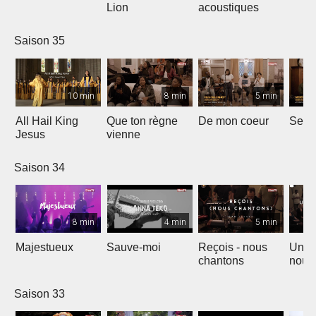
Lion
acoustiques
Saison 35
10 min
8 min
5 min
All Hail King
Que ton règne
De mon coeur
Senti
Jesus
vienne
Saison 34
8 min
4 min
5 min
Majestueux
Sauve-moi
Reçois - nous
Un so
chantons
nouv
Saison 33