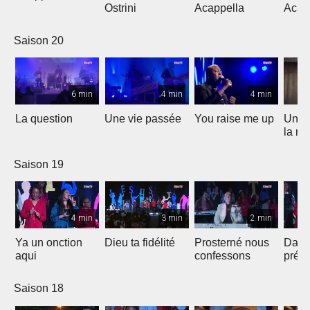
Ostrini
Acappella
Acap
Saison 20
6 min
4 min
4 min
La question
Une vie passée
You raise me up
Une b
la me
Saison 19
4 min
3 min
2 min
Ya un onction
Dieu ta fidélité
Prosterné nous
Dans
aqui
confessons
prés
Saison 18