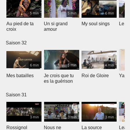
5 min
5 min
6 min
Au pied de ta
Un si grand
My soul sings
Le pr
croix
amour
Saison 32
6 min
5 min
4 min
Mes batailles
Je crois que tu
Roi de Gloire
Yahw
es la guérison
Saison 31
3 min
3 min
3 min
Rossignol
Nous ne
La source
Lean