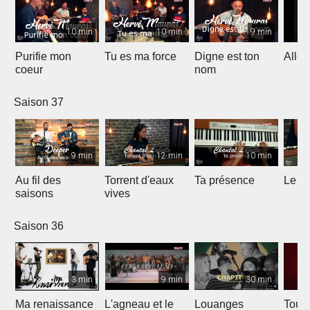
10 min
10 min
9 min
Purifie mon
Tu es ma force
Digne est ton
Allél
coeur
nom
Saison 37
9 min
12 min
10 min
Au fil des
Torrent d'eaux
Ta présence
Le sa
saisons
vives
Saison 36
3 min
9 min
30 min
Ma renaissance
L'agneau et le
Louanges
Tout 