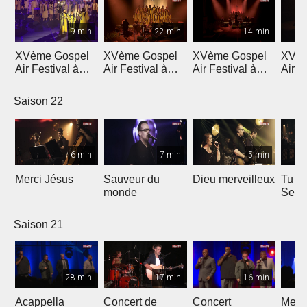
9 min
22 min
14 min
XVème Gospel
XVème Gospel
XVème Gospel
XVèm
Air Festival à
Air Festival à
Air Festival à
Air F
Martigny
Martigny
Martigny
Mart
Saison 22
6 min
7 min
5 min
Merci Jésus
Sauveur du
Dieu merveilleux
Tu es
monde
Seig
Saison 21
28 min
17 min
16 min
Acappella
Concert de
Concert
Mega