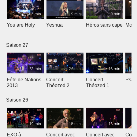
5 min
19 min
3 min
You are Holy
Yeshua
Héros sans cape
Moi e
Saison 27
32 min
26 min
18 min
Fête de Nations
Concert
Concert
Psau
2013
Théozed 2
Théozed 1
Saison 26
19 min
18 min
18 min
EXO à
Concert avec
Concert avec
Conc