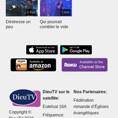
2 min
1 min
Déstresse un
Qui pourrait
peu
combler le vide
DieuTV sur le
Nos Partenaires:
satellite:
Fédération
Eutelsat 16A
romande d’Églises
Copyright ©
évangéliques
Fréquence: