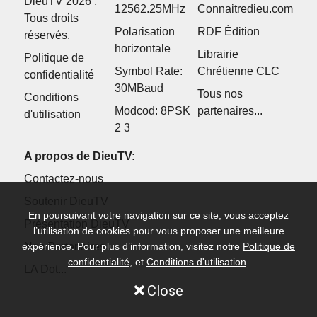
DieuTV 2026 ,
12562.25MHz
Connaitredieu.com
Tous droits
Polarisation
RDF Édition
réservés.
horizontale
Librairie
Politique de
Symbol Rate:
Chrétienne CLC
confidentialité
30MBaud
Tous nos
Conditions
Modcod: 8PSK
partenaires...
d'utilisation
2 3
A propos de DieuTV:
Contactez-nous
Soutenir DieuTV
En poursuivant votre navigation sur ce site, vous acceptez
Présentation DieuTV
l’utilisation de cookies pour vous proposer une meilleure
expérience. Pour plus d’information, visitez notre
Politique de
Nos Partenaires
confidentialité
, et
Conditions d'utilisation
.
LA Dot...