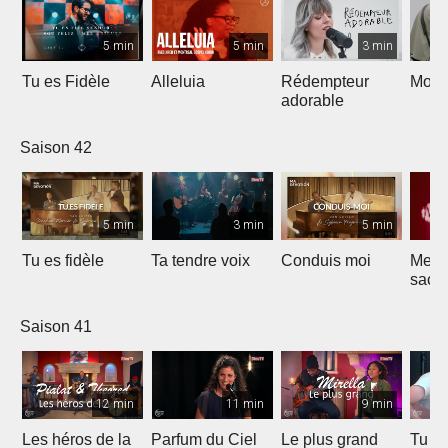
5 min
5 min
3 min
Tu es Fidèle
Alleluia
Rédempteur
Mon 
adorable
Saison 42
5 min
3 min
5 min
Tu es fidèle
Ta tendre voix
Conduis moi
Merve
sacri
Saison 41
12 min
11 min
9 min
Les héros de la
Parfum du Ciel
Le plus grand
Tu ét