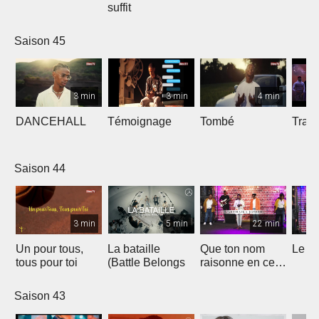
suffit
Saison 45
3 min
3 min
4 min
DANCEHALL
Témoignage
Tombé
Tranq
Saison 44
3 min
5 min
22 min
Un pour tous,
La bataille
Que ton nom
Le li
tous pour toi
(Battle Belongs
raisonne en ce
lieu
Saison 43