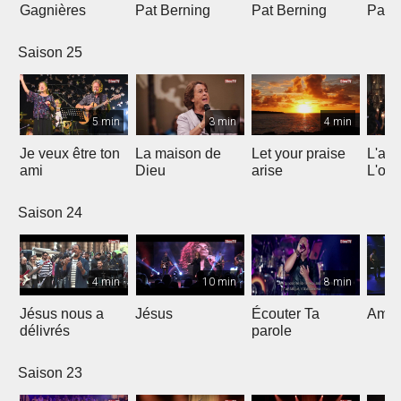
Gagnières
Pat Berning
Pat Berning
Pat 
Saison 25
5 min
3 min
4 min
Je veux être ton
La maison de
Let your praise
L'alp
ami
Dieu
arise
L'om
Saison 24
4 min
10 min
8 min
Jésus nous a
Jésus
Écouter Ta
Ami S
délivrés
parole
Saison 23