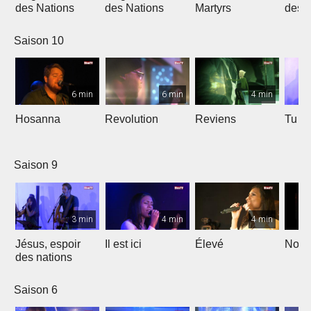
des Nations
des Nations
Martyrs
des 
Saison 10
6 min
6 min
4 min
Hosanna
Revolution
Reviens
Tu e
Saison 9
3 min
4 min
4 min
Jésus, espoir
Il est ici
Élevé
Noël
des nations
Saison 6