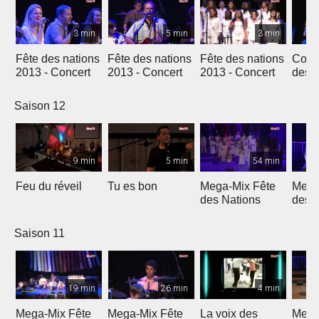
3 min
5 min
3 min
Fête des nations
Fête des nations
Fête des nations
Conc
2013 - Concert
2013 - Concert
2013 - Concert
des n
(201
Saison 12
9 min
5 min
54 min
Feu du réveil
Tu es bon
Mega-Mix Fête
Mega
des Nations
des 
Saison 11
19 min
26 min
4 min
Mega-Mix Fête
Mega-Mix Fête
La voix des
Mega