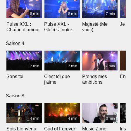
5 min
5 min
7 min
Pulse XXL :
Pulse XXL -
Majesté (Me
Je te
Chaîne d’amour
Gloire à notre
voici)
Dieu
Saison 4
2 min
2 min
2 min
Sans toi
C'est toi que
Prends mes
Entre
j'aime
ambitions
Saison 8
4 min
4 min
3 min
Sois bienvenu
God of Forever
Music Zone:
Irish