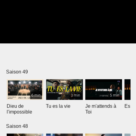
Saison 49
6 min
3 min
5 min
Dieu de
Tu es la vie
Je m'attends à
Espri
l'impossible
Toi
Saison 48