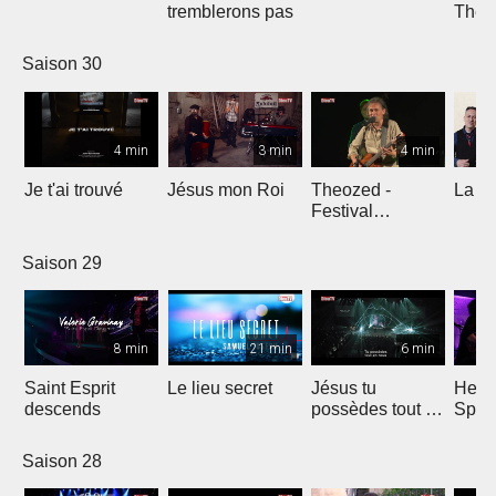
tremblerons pas
The
Comp
Yout
Saison 30
4 min
3 min
4 min
Je t'ai trouvé
Jésus mon Roi
Theozed -
La cl
Festival
Gagnière
Saison 29
8 min
21 min
6 min
Saint Esprit
Le lieu secret
Jésus tu
He W
descends
possèdes tout en
Spar
nous
Saison 28