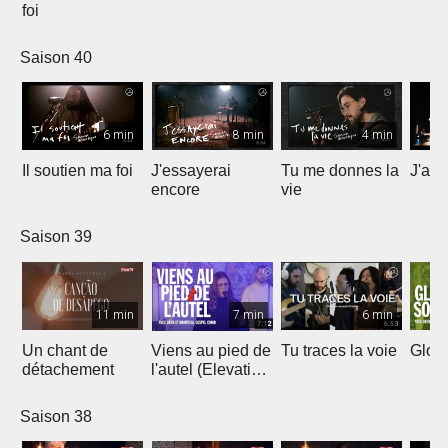
foi
Saison 40
6 min
8 min
4 min
Il soutien ma foi
J'essayerai
Tu me donnes la
J'ai 
encore
vie
Saison 39
11 min
7 min
6 min
Un chant de
Viens au pied de
Tu traces la voie
Gloir
détachement
l'autel (Elevation
Worship)
Saison 38