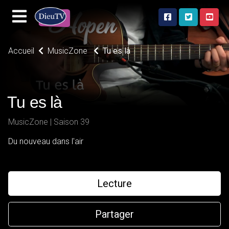
Accueil
MusicZone
Tu es là
Tu es là
MusicZone | Saison 39
Du nouveau dans l'air
Lecture
Partager