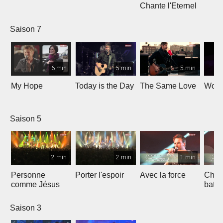
Chante l'Eternel
Saison 7
6 min
5 min
5 min
My Hope
Today is the Day
The Same Love
Wond
Saison 5
2 min
2 min
1 min
Personne
Porter l'espoir
Avec la force
Chaq
comme Jésus
batt
Saison 3