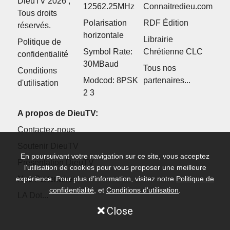
DieuTV 2026 ,
12562.25MHz
Connaitredieu.com
Tous droits
Polarisation
RDF Édition
réservés.
horizontale
Librairie
Politique de
Symbol Rate:
Chrétienne CLC
confidentialité
30MBaud
Tous nos
Conditions
Modcod: 8PSK
partenaires...
d'utilisation
2 3
A propos de DieuTV:
Contactez-nous
Soutenir DieuTV
En poursuivant votre navigation sur ce site, vous acceptez
Présentation DieuTV
l’utilisation de cookies pour vous proposer une meilleure
expérience. Pour plus d’information, visitez notre
Politique de
Nos Partenaires
confidentialité
, et
Conditions d'utilisation
.
LA Dot...