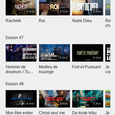
6 min
5 min
4 min
Racheté
Roi
Notre Dieu
Reçoi
chan
Saison 47
8 min
14 min
6 min
Homme de
Medley de
Fort et Puissant
Je re
douleurs / Tu
louange
cœur 
règnes
loua
Saison 46
4 min
6 min
5 min
Mon être entier
Christ seul me
De toute tribu
Je m