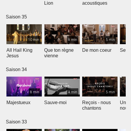
Lion
acoustiques
Saison 35
10 min
8 min
5 min
All Hail King
Que ton règne
De mon coeur
Senti
Jesus
vienne
Saison 34
8 min
4 min
5 min
Majestueux
Sauve-moi
Reçois - nous
Un so
chantons
nouv
Saison 33