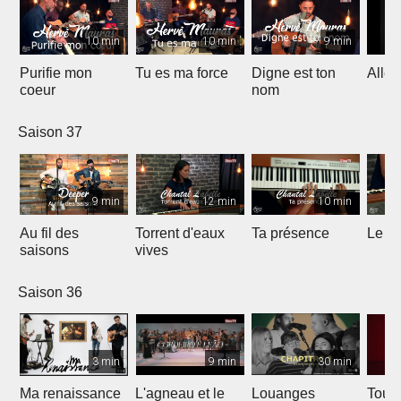
10 min
10 min
9 min
Purifie mon
Tu es ma force
Digne est ton
Allél
coeur
nom
Saison 37
9 min
12 min
10 min
Au fil des
Torrent d'eaux
Ta présence
Le sa
saisons
vives
Saison 36
3 min
9 min
30 min
Ma renaissance
L'agneau et le
Louanges
Tout 