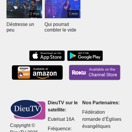
2 min
1 min
Déstresse un
Qui pourrait
peu
combler le vide
DieuTV sur le
Nos Partenaires:
satellite:
Fédération
Eutelsat 16A
romande d’Églises
Copyright ©
évangéliques
Fréquence: