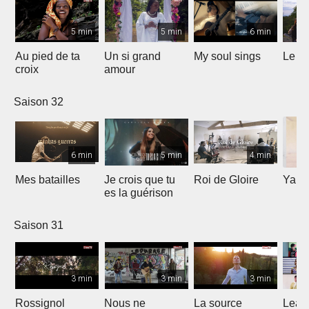
5 min
5 min
6 min
Au pied de ta
Un si grand
My soul sings
Le pr
croix
amour
Saison 32
6 min
5 min
4 min
Mes batailles
Je crois que tu
Roi de Gloire
Yahw
es la guérison
Saison 31
3 min
3 min
3 min
Rossignol
Nous ne
La source
Lean