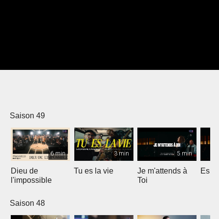
Saison 49
6 min
3 min
5 min
Dieu de
Tu es la vie
Je m'attends à
Espri
l'impossible
Toi
Saison 48