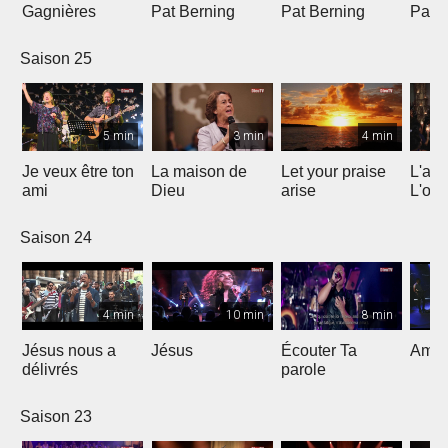
Gagnières
Pat Berning
Pat Berning
Pat 
Saison 25
5 min
3 min
4 min
Je veux être ton
La maison de
Let your praise
L'alp
ami
Dieu
arise
L'om
Saison 24
4 min
10 min
8 min
Jésus nous a
Jésus
Écouter Ta
Ami S
délivrés
parole
Saison 23