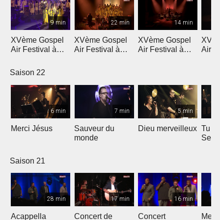
9 min
22 min
14 min
XVème Gospel
XVème Gospel
XVème Gospel
XVèm
Air Festival à
Air Festival à
Air Festival à
Air F
Martigny
Martigny
Martigny
Mart
Saison 22
6 min
7 min
5 min
Merci Jésus
Sauveur du
Dieu merveilleux
Tu es
monde
Seig
Saison 21
28 min
17 min
16 min
Acappella
Concert de
Concert
Mega