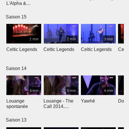
L'Alpha &
L'Oméga
Saison 15
2 min
2 min
3 min
Celtic Legends
Celtic Legends
Celtic Legends
Celt
Saison 14
6 min
6 min
6 min
Louange
Louange - The
Yawhé
Down 
spontanée
Call 2014,
Genève
Saison 13