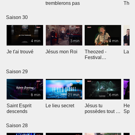
tremblerons pas
The
Comp
Yout
Saison 30
4 min
3 min
4 min
Je t'ai trouvé
Jésus mon Roi
Theozed -
La cl
Festival
Gagnière
Saison 29
8 min
21 min
6 min
Saint Esprit
Le lieu secret
Jésus tu
He W
descends
possèdes tout en
Spar
nous
Saison 28