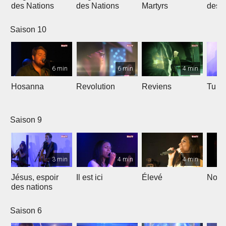
des Nations
des Nations
Martyrs
des 
Saison 10
6 min
6 min
4 min
Hosanna
Revolution
Reviens
Tu e
Saison 9
3 min
4 min
4 min
Jésus, espoir
Il est ici
Élevé
Noël
des nations
Saison 6