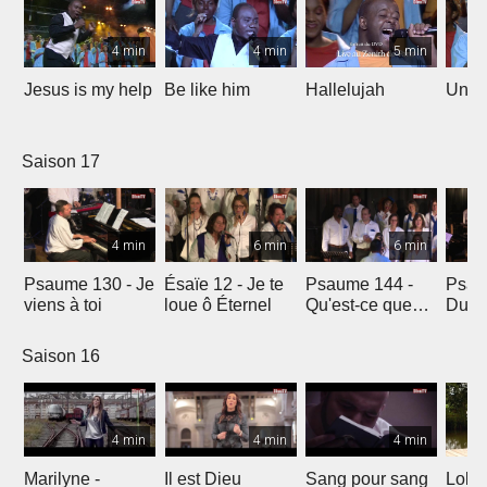
4 min
4 min
5 min
Jesus is my help
Be like him
Hallelujah
Un jo
Saison 17
4 min
6 min
6 min
Psaume 130 - Je
Ésaïe 12 - Je te
Psaume 144 -
Psau
viens à toi
loue ô Éternel
Qu'est-ce que
Du le
l'homme ?
soleil
Saison 16
4 min
4 min
4 min
Marilyne -
Il est Dieu
Sang pour sang
Lola