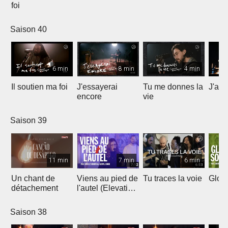
foi
Saison 40
6 min
8 min
4 min
Il soutien ma foi
J'essayerai
Tu me donnes la
J'ai 
encore
vie
Saison 39
11 min
7 min
6 min
Un chant de
Viens au pied de
Tu traces la voie
Gloir
détachement
l'autel (Elevation
Worship)
Saison 38