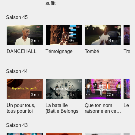
suffit
Saison 45
3 min
3 min
4 min
DANCEHALL
Témoignage
Tombé
Tranq
Saison 44
3 min
5 min
22 min
Un pour tous,
La bataille
Que ton nom
Le li
tous pour toi
(Battle Belongs
raisonne en ce
lieu
Saison 43