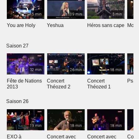
5 min
19 min
3 min
You are Holy
Yeshua
Héros sans cape
Moi e
Saison 27
32 min
26 min
18 min
Fête de Nations
Concert
Concert
Psau
2013
Théozed 2
Théozed 1
Saison 26
19 min
18 min
18 min
EXO à
Concert avec
Concert avec
Conc