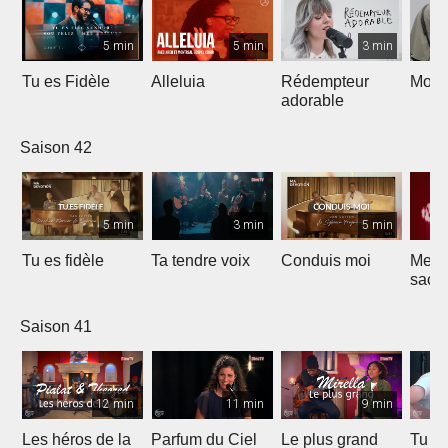
5 min
5 min
3 min
Tu es Fidèle
Alleluia
Rédempteur
Mon 
adorable
Saison 42
5 min
3 min
5 min
Tu es fidèle
Ta tendre voix
Conduis moi
Merve
sacri
Saison 41
12 min
11 min
9 min
Les héros de la
Parfum du Ciel
Le plus grand
Tu ét