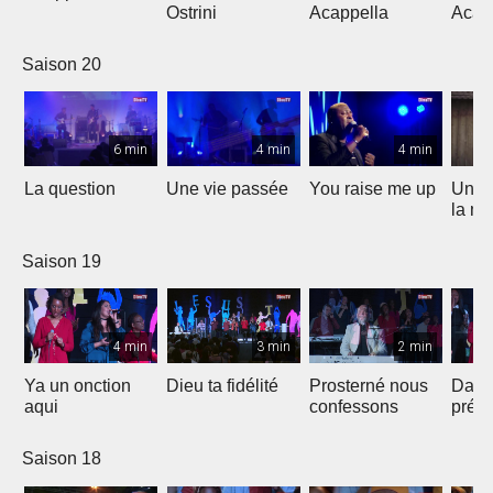
Ostrini
Acappella
Acap
Saison 20
6 min
4 min
4 min
La question
Une vie passée
You raise me up
Une b
la me
Saison 19
4 min
3 min
2 min
Ya un onction
Dieu ta fidélité
Prosterné nous
Dans
aqui
confessons
prés
Saison 18