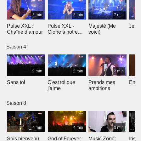
5 min
5 min
7 min
Pulse XXL :
Pulse XXL -
Majesté (Me
Je te
Chaîne d’amour
Gloire à notre
voici)
Dieu
Saison 4
2 min
2 min
2 min
Sans toi
C'est toi que
Prends mes
Entre
j'aime
ambitions
Saison 8
4 min
4 min
3 min
Sois bienvenu
God of Forever
Music Zone:
Irish