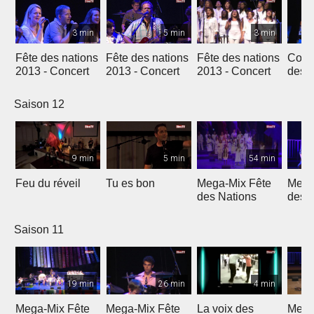
3 min
5 min
3 min
Fête des nations
Fête des nations
Fête des nations
Conc
2013 - Concert
2013 - Concert
2013 - Concert
des n
(201
Saison 12
9 min
5 min
54 min
Feu du réveil
Tu es bon
Mega-Mix Fête
Mega
des Nations
des 
Saison 11
19 min
26 min
4 min
Mega-Mix Fête
Mega-Mix Fête
La voix des
Mega