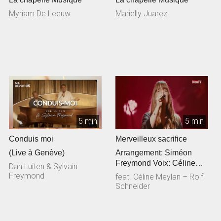
Myriam De Leeuw
Marielly Juarez
5 min
5 min
Conduis moi
Merveilleux sacrifice
(Live à Genève)
Arrangement: Siméon
Freymond Voix: Céline
Dan Luiten & Sylvain
Meylan Guitare
Freymond
feat. Céline Meylan – Rolf
acoustique: Rolf Sc...
Schneider