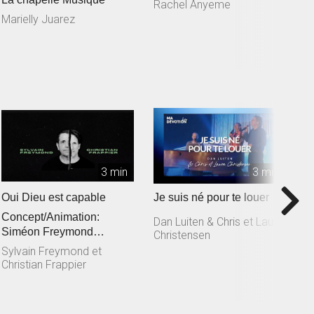
Rachel Anyeme
S
L
Marielly Juarez
3 min
3 min
Oui Dieu est capable
Je suis né pour te louer
T
Concept/Animation:
M
Dan Luiten & Chris et Laura
Siméon Freymond
Christensen
D
Composition: Sylvain
Sylvain Freymond et
Freymond en collaborat...
Christian Frappier