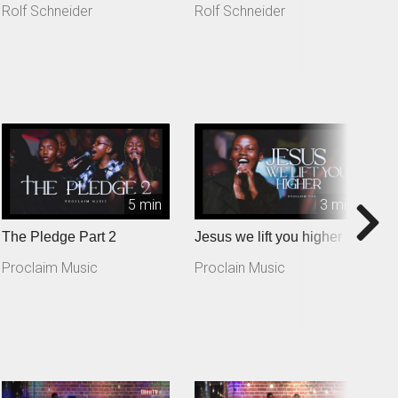
Rolf Schneider
Rolf Schneider
R
5 min
3 min
The Pledge Part 2
Jesus we lift you higher
T
Proclaim Music
Proclain Music
P