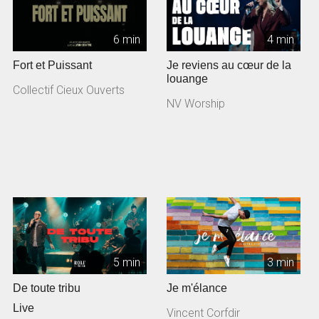
6 min
4 min
Fort et Puissant
Je reviens au cœur de la
louange
Collectif Cieux Ouverts
NV Worship
5 min
3 min
De toute tribu
Je m'élance
Live
Vincent Corfdir