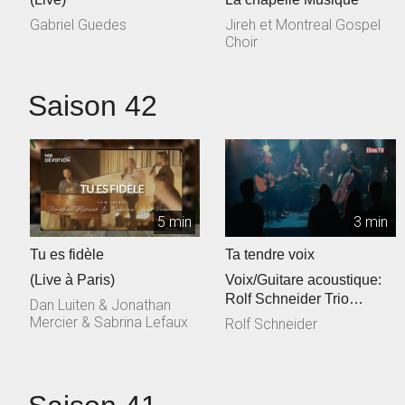
Gabriel Guedes
Jireh et Montreal Gospel
Choir
Saison 42
5 min
3 min
Tu es fidèle
Ta tendre voix
(Live à Paris)
Voix/Guitare acoustique:
Rolf Schneider Trio
Dan Luiten & Jonathan
cordes: Philippe & Jessica
Mercier & Sabrina Lefaux
Rolf Schneider
Talec, ...