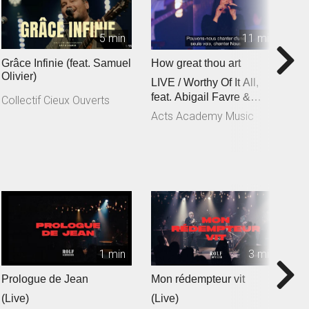
5 min
11 min
Grâce Infinie (feat. Samuel
How great thou art
C
Olivier)
LIVE / Worthy Of It All,
f
feat. Abigail Favre &
C
Collectif Cieux Ouverts
Esben Engholm
Acts Academy Music
A
1 min
3 min
Prologue de Jean
Mon rédempteur vit
Je
(Live)
(Live)
(