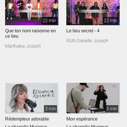
22 min
22 min
Que ton nom raisonne en
Le lieu secret - 4
ce lieu
RUth Danielle Joseph
Marthaika Joseph
3 min
5 min
Rédempteur adorable
Mon espérance
La chapelle Musique
La chapelle Musique