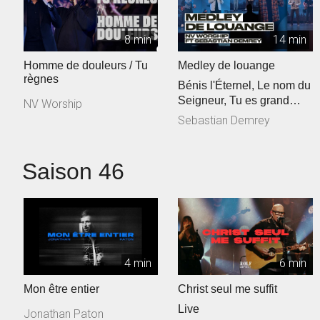
8 min
14 min
Homme de douleurs / Tu
Medley de louange
règnes
Bénis l'Éternel, Le nom du
Seigneur, Tu es grand
NV Worship
Seigneur
Sebastian Demrey
Saison 46
4 min
6 min
Mon être entier
Christ seul me suffit
Live
Jonathan Paton