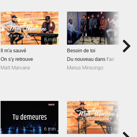
8 min
8 min
Il m'a sauvé
Besoin de toi
T
On s'y retrouve
Du nouveau dans l'air
D
Matt Marvane
Marius Minsongo
6 min
11 min