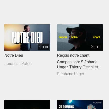
4 min
3 min
Notre Dieu
Reçois notre chant
Composition: Stéphane
Jonathan Paton
Unger, Thierry Ostrini et
Siméon Freymond
Stéphane Unger