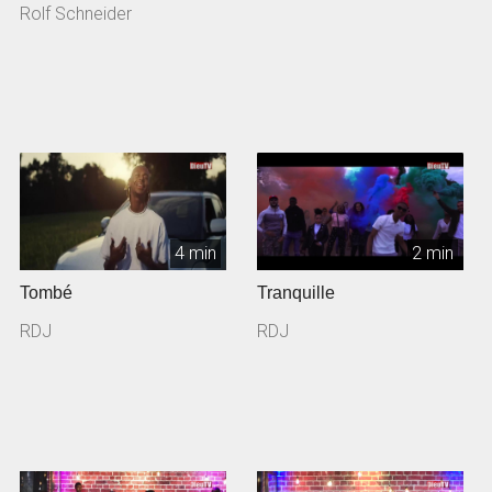
Rolf Schneider
4 min
2 min
Tombé
Tranquille
RDJ
RDJ