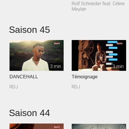
Rolf Schneider feat. Céline
Meylan
Saison 45
3 min
3 min
DANCEHALL
Témoignage
RDJ
RDJ
Saison 44