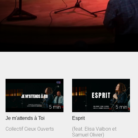
5 min
5 min
Je m'attends à Toi
Esprit
Collectif Cieux Ouverts
(feat. Elisa Valbon et
Samuel Olivier)