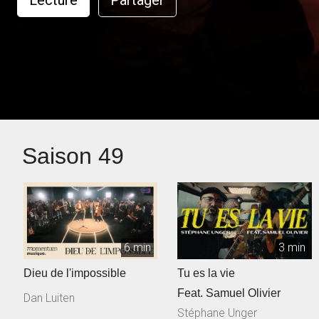
Lecture
Partager
Saison 49
6 min
3 min
Dieu de l'impossible
Tu es la vie
Feat. Samuel Olivier
Dan Luiten
Stéphane Unger