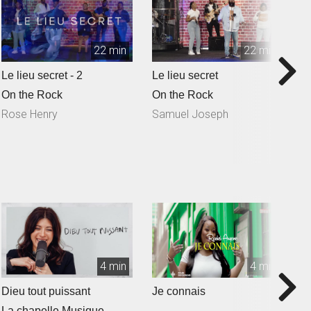
22 min
22 min
Le lieu secret - 2
Le lieu secret
Q
S
On the Rock
On the Rock
O
Rose Henry
Samuel Joseph
N
4 min
4 min
Dieu tout puissant
Je connais
T
La chapelle Musique