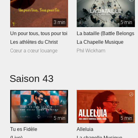
3 min
5 min
Un pour tous, tous pour toi
La bataille (Battle Belongs
Les athlètes du Christ
La Chapelle Musique
Cœur a cœur louange
Phil Wickham
Saison 43
5 min
5 min
Tu es Fidèle
Alleluia
(Live)
La chapelle Musique