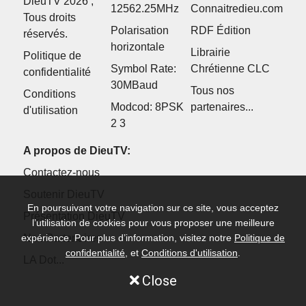
DieuTV 2026 ,
12562.25MHz
Connaitredieu.com
Tous droits
Polarisation
RDF Édition
réservés.
horizontale
Librairie
Politique de
Symbol Rate:
Chrétienne CLC
confidentialité
30MBaud
Tous nos
Conditions
Modcod: 8PSK
partenaires...
d'utilisation
2 3
A propos de DieuTV:
Contactez-nous
Soutenir DieuTV
En poursuivant votre navigation sur ce site, vous acceptez
Présentation DieuTV
l’utilisation de cookies pour vous proposer une meilleure
expérience. Pour plus d’information, visitez notre
Politique de
Nos Partenaires
confidentialité
, et
Conditions d'utilisation
.
LA Dot...