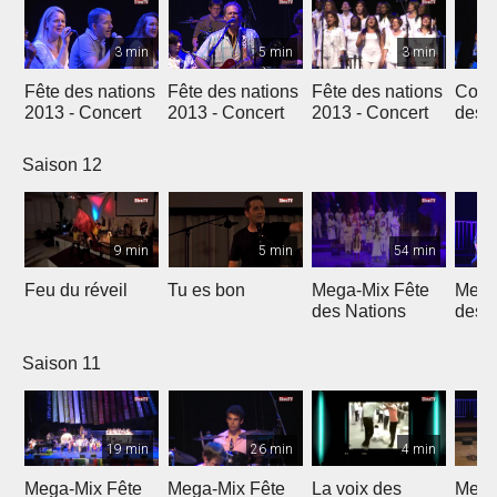
3 min
5 min
3 min
Fête des nations
Fête des nations
Fête des nations
Conc
2013 - Concert
2013 - Concert
2013 - Concert
des n
(201
Saison 12
9 min
5 min
54 min
Feu du réveil
Tu es bon
Mega-Mix Fête
Mega
des Nations
des 
Saison 11
19 min
26 min
4 min
Mega-Mix Fête
Mega-Mix Fête
La voix des
Mega