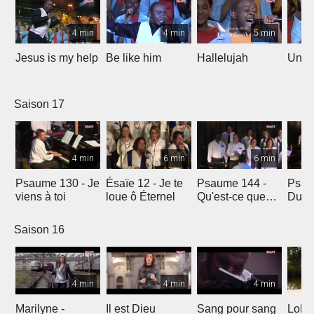
4 min
4 min
5 min
Jesus is my help
Be like him
Hallelujah
Un jo
Saison 17
4 min
6 min
6 min
Psaume 130 - Je
Ésaïe 12 - Je te
Psaume 144 -
Psau
viens à toi
loue ô Éternel
Qu'est-ce que
Du le
l'homme ?
soleil
Saison 16
4 min
4 min
4 min
Marilyne -
Il est Dieu
Sang pour sang
Lola