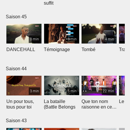
suffit
Saison 45
3 min
3 min
4 min
DANCEHALL
Témoignage
Tombé
Tranq
Saison 44
3 min
5 min
22 min
Un pour tous,
La bataille
Que ton nom
Le li
tous pour toi
(Battle Belongs
raisonne en ce
lieu
Saison 43