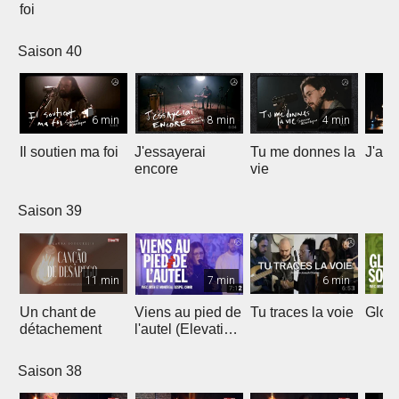
foi
Saison 40
6 min
8 min
4 min
Il soutien ma foi
J'essayerai
Tu me donnes la
J'ai 
encore
vie
Saison 39
11 min
7 min
6 min
Un chant de
Viens au pied de
Tu traces la voie
Gloir
détachement
l'autel (Elevation
Worship)
Saison 38