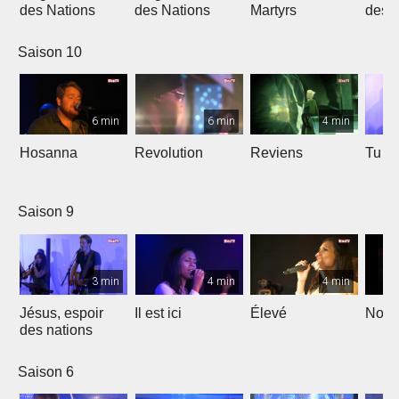
des Nations
des Nations
Martyrs
des 
Saison 10
6 min
6 min
4 min
Hosanna
Revolution
Reviens
Tu e
Saison 9
3 min
4 min
4 min
Jésus, espoir
Il est ici
Élevé
Noël
des nations
Saison 6