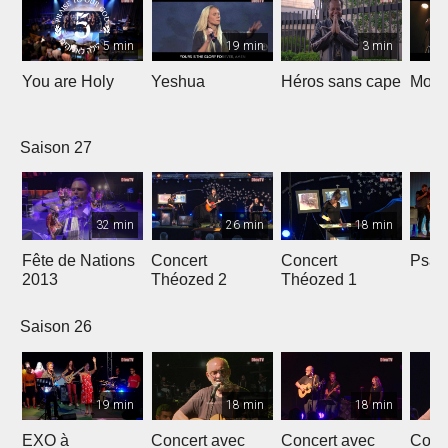
5 min
19 min
3 min
You are Holy
Yeshua
Héros sans cape
Moi e
Saison 27
32 min
26 min
18 min
Fête de Nations
Concert
Concert
Psau
2013
Théozed 2
Théozed 1
Saison 26
19 min
18 min
18 min
EXO à
Concert avec
Concert avec
Conc