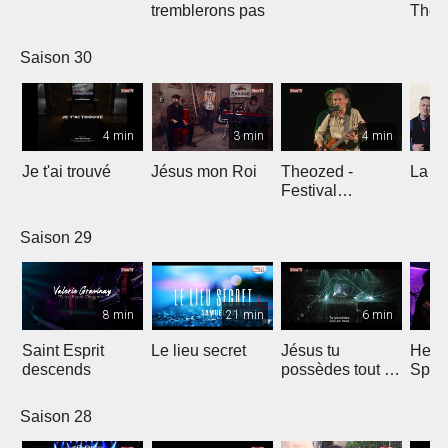
tremblerons pas
The
Comp
Yout
Saison 30
4 min
3 min
4 min
Je t'ai trouvé
Jésus mon Roi
Theozed -
La cl
Festival
Gagnière
Saison 29
8 min
21 min
6 min
Saint Esprit
Le lieu secret
Jésus tu
He W
descends
possèdes tout en
Spar
nous
Saison 28