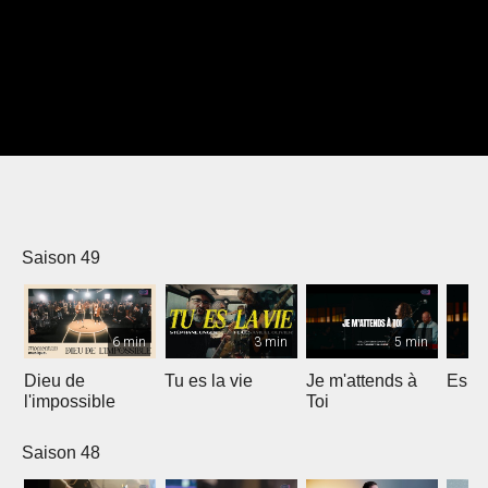
Saison 49
6 min
3 min
5 min
Dieu de
Tu es la vie
Je m'attends à
Espri
l'impossible
Toi
Saison 48