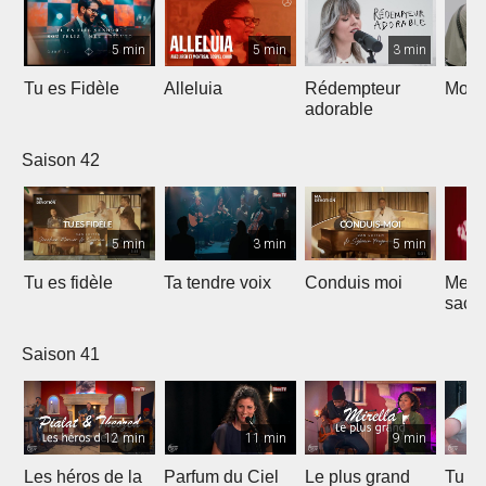
5 min
5 min
3 min
Tu es Fidèle
Alleluia
Rédempteur
Mon 
adorable
Saison 42
5 min
3 min
5 min
Tu es fidèle
Ta tendre voix
Conduis moi
Merve
sacri
Saison 41
12 min
11 min
9 min
Les héros de la
Parfum du Ciel
Le plus grand
Tu ét