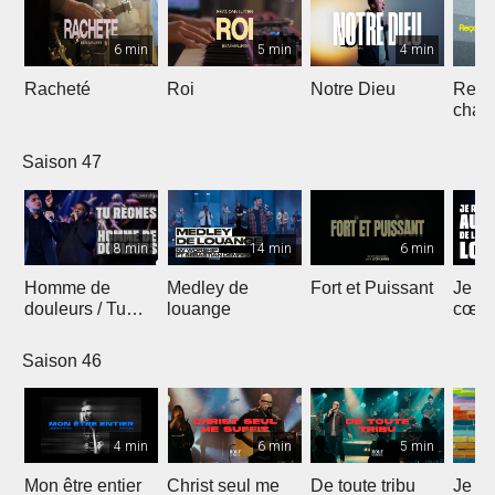
6 min
5 min
4 min
Racheté
Roi
Notre Dieu
Reçoi
chan
Saison 47
8 min
14 min
6 min
Homme de
Medley de
Fort et Puissant
Je re
douleurs / Tu
louange
cœur 
règnes
loua
Saison 46
4 min
6 min
5 min
Mon être entier
Christ seul me
De toute tribu
Je m