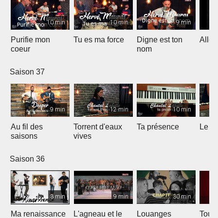
10 min
10 min
9 min
Purifie mon
Tu es ma force
Digne est ton
Allél
coeur
nom
Saison 37
9 min
12 min
10 min
Au fil des
Torrent d'eaux
Ta présence
Le sa
saisons
vives
Saison 36
3 min
9 min
30 min
Ma renaissance
L'agneau et le
Louanges
Tout 