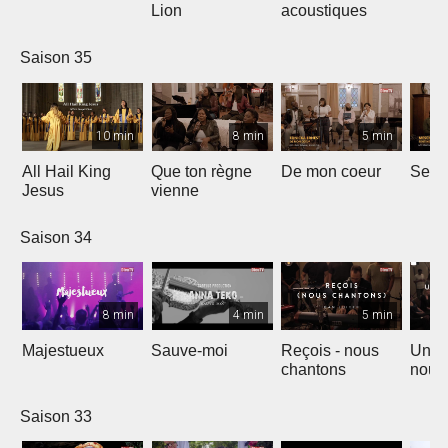
Lion
acoustiques
Saison 35
10 min
8 min
5 min
All Hail King
Que ton règne
De mon coeur
Senti
Jesus
vienne
Saison 34
8 min
4 min
5 min
Majestueux
Sauve-moi
Reçois - nous
Un so
chantons
nouv
Saison 33