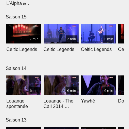
L'Alpha &
L'Oméga
Saison 15
2 min
2 min
3 min
Celtic Legends
Celtic Legends
Celtic Legends
Celt
Saison 14
6 min
6 min
6 min
Louange
Louange - The
Yawhé
Down 
spontanée
Call 2014,
Genève
Saison 13