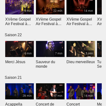
9 min
22 min
14 min
XVème Gospel
XVème Gospel
XVème Gospel
XVèm
Air Festival à
Air Festival à
Air Festival à
Air F
Martigny
Martigny
Martigny
Mart
Saison 22
6 min
7 min
5 min
Merci Jésus
Sauveur du
Dieu merveilleux
Tu es
monde
Seig
Saison 21
28 min
17 min
16 min
Acappella
Concert de
Concert
Mega