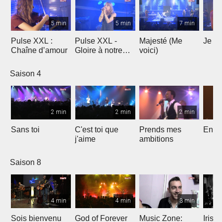
5 min
5 min
7 min
Pulse XXL :
Pulse XXL -
Majesté (Me
Je te
Chaîne d’amour
Gloire à notre
voici)
Dieu
Saison 4
2 min
2 min
2 min
Sans toi
C'est toi que
Prends mes
Entre
j'aime
ambitions
Saison 8
4 min
4 min
3 min
Sois bienvenu
God of Forever
Music Zone:
Irish