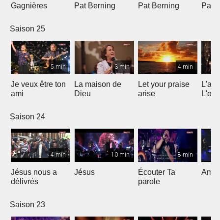
Gagnières
Pat Berning
Pat Berning
Pat 
Saison 25
5 min
3 min
4 min
Je veux être ton
La maison de
Let your praise
L'alp
ami
Dieu
arise
L'om
Saison 24
4 min
10 min
8 min
Jésus nous a
Jésus
Écouter Ta
Ami S
délivrés
parole
Saison 23