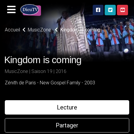
Accueil
MusicZone
Kingdom is coming
Kingdom is coming
MusicZone | Saison 19 | 2016
Zénith de Paris - New Gospel Family - 2003
Lecture
Partager