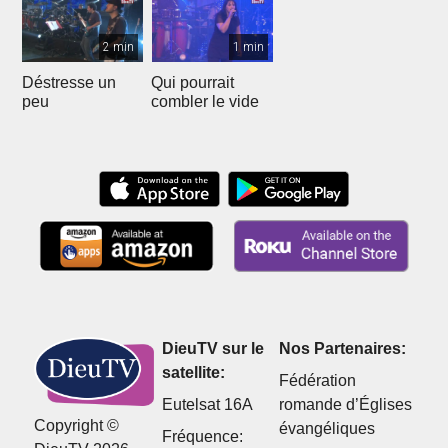
2 min
1 min
Déstresse un
Qui pourrait
peu
combler le vide
DieuTV sur le
Nos Partenaires:
satellite:
Fédération
Eutelsat 16A
romande d’Églises
Copyright ©
évangéliques
Fréquence: