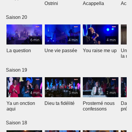
Ostrini
Acappella
Acap
Saison 20
6 min
4 min
4 min
La question
Une vie passée
You raise me up
Une b
la me
Saison 19
4 min
3 min
2 min
Ya un onction
Dieu ta fidélité
Prosterné nous
Dans
aqui
confessons
prés
Saison 18