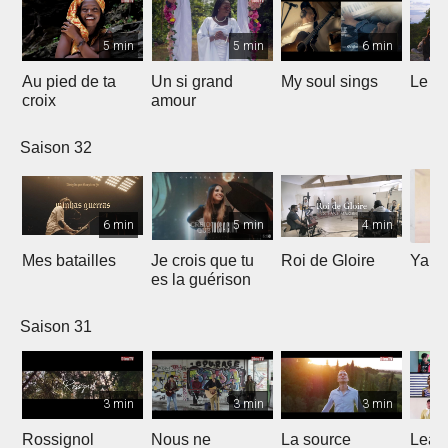
5 min
5 min
6 min
Au pied de ta
Un si grand
My soul sings
Le pr
croix
amour
Saison 32
6 min
5 min
4 min
Mes batailles
Je crois que tu
Roi de Gloire
Yahw
es la guérison
Saison 31
3 min
3 min
3 min
Rossignol
Nous ne
La source
Lean