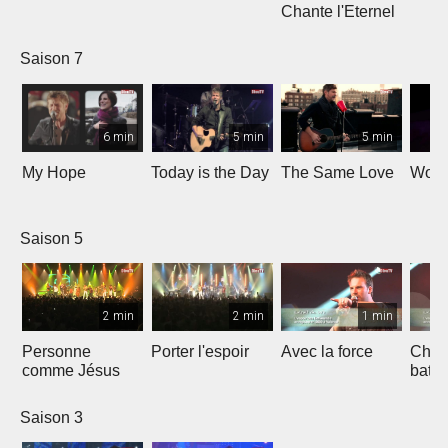
Chante l'Eternel
Saison 7
6 min
5 min
5 min
My Hope
Today is the Day
The Same Love
Wond
Saison 5
2 min
2 min
1 min
Personne
Porter l'espoir
Avec la force
Chaq
comme Jésus
batt
Saison 3