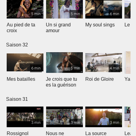
5 min
5 min
6 min
Au pied de ta
Un si grand
My soul sings
Le pr
croix
amour
Saison 32
6 min
5 min
4 min
Mes batailles
Je crois que tu
Roi de Gloire
Yahw
es la guérison
Saison 31
3 min
3 min
3 min
Rossignol
Nous ne
La source
Lean