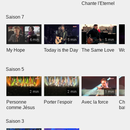
Chante l'Eternel
Saison 7
6 min
5 min
5 min
My Hope
Today is the Day
The Same Love
Wond
Saison 5
2 min
2 min
1 min
Personne
Porter l'espoir
Avec la force
Chaq
comme Jésus
batt
Saison 3