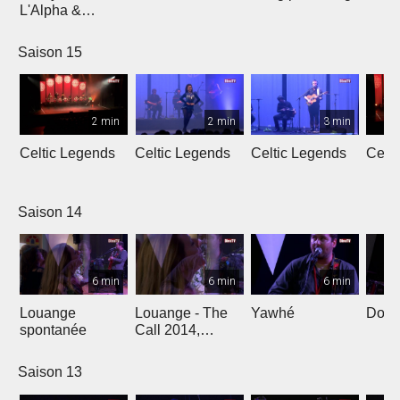
L'Alpha &
L'Oméga
Saison 15
2 min
2 min
3 min
Celtic Legends
Celtic Legends
Celtic Legends
Celt
Saison 14
6 min
6 min
6 min
Louange
Louange - The
Yawhé
Down 
spontanée
Call 2014,
Genève
Saison 13