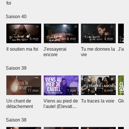
foi
Saison 40
6 min
8 min
4 min
Il soutien ma foi
J'essayerai
Tu me donnes la
J'ai 
encore
vie
Saison 39
11 min
7 min
6 min
Un chant de
Viens au pied de
Tu traces la voie
Gloir
détachement
l'autel (Elevation
Worship)
Saison 38