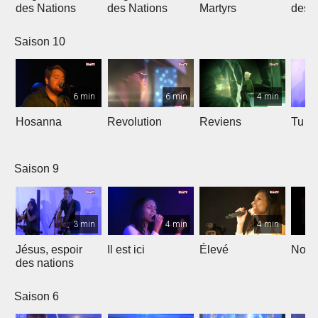
des Nations
des Nations
Martyrs
des 
Saison 10
6 min
6 min
4 min
Hosanna
Revolution
Reviens
Tu e
Saison 9
3 min
4 min
4 min
Jésus, espoir
Il est ici
Élevé
Noël
des nations
Saison 6