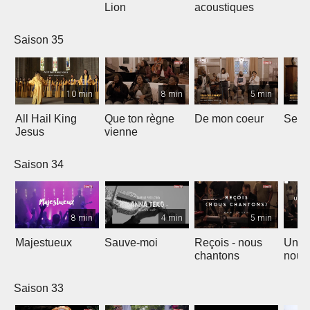
Lion
acoustiques
Saison 35
10 min
8 min
5 min
All Hail King
Que ton règne
De mon coeur
Senti
Jesus
vienne
Saison 34
8 min
4 min
5 min
Majestueux
Sauve-moi
Reçois - nous
Un so
chantons
nouv
Saison 33