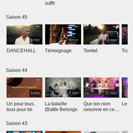
suffit
Saison 45
3 min
3 min
4 min
DANCEHALL
Témoignage
Tombé
Tranq
Saison 44
3 min
5 min
22 min
Un pour tous,
La bataille
Que ton nom
Le li
tous pour toi
(Battle Belongs
raisonne en ce
lieu
Saison 43