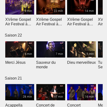
9 min
22 min
14 min
XVème Gospel
XVème Gospel
XVème Gospel
XVèm
Air Festival à
Air Festival à
Air Festival à
Air F
Martigny
Martigny
Martigny
Mart
Saison 22
6 min
7 min
5 min
Merci Jésus
Sauveur du
Dieu merveilleux
Tu es
monde
Seig
Saison 21
28 min
17 min
16 min
Acappella
Concert de
Concert
Mega