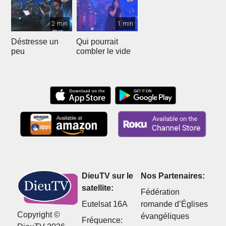
2 min
1 min
Déstresse un
Qui pourrait
peu
combler le vide
DieuTV sur le
Nos Partenaires:
satellite:
Fédération
Eutelsat 16A
romande d’Églises
Copyright ©
évangéliques
Fréquence: