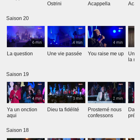
Ostrini
Acappella
Acap
Saison 20
6 min
4 min
4 min
La question
Une vie passée
You raise me up
Une b
la me
Saison 19
4 min
3 min
2 min
Ya un onction
Dieu ta fidélité
Prosterné nous
Dans
aqui
confessons
prés
Saison 18