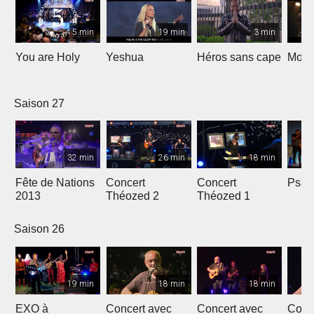
5 min
19 min
3 min
You are Holy
Yeshua
Héros sans cape
Moi e
Saison 27
32 min
26 min
18 min
Fête de Nations
Concert
Concert
Psau
2013
Théozed 2
Théozed 1
Saison 26
19 min
18 min
18 min
EXO à
Concert avec
Concert avec
Conc