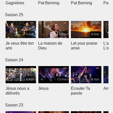
Gagnières
Pat Berning
Pat Berning
Pat 
Saison 25
5 min
3 min
4 min
Je veux être ton
La maison de
Let your praise
L'alp
ami
Dieu
arise
L'om
Saison 24
4 min
10 min
8 min
Jésus nous a
Jésus
Écouter Ta
Ami S
délivrés
parole
Saison 23