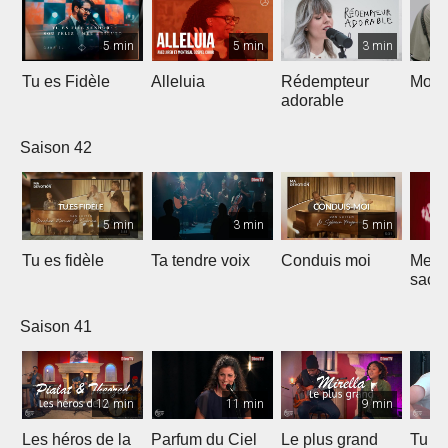
5 min
5 min
3 min
Tu es Fidèle
Alleluia
Rédempteur
Mon 
adorable
Saison 42
5 min
3 min
5 min
Tu es fidèle
Ta tendre voix
Conduis moi
Merve
sacri
Saison 41
12 min
11 min
9 min
Les héros de la
Parfum du Ciel
Le plus grand
Tu ét