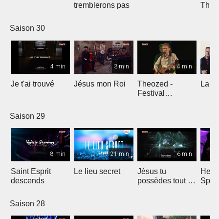
tremblerons pas
The
Comp
Yout
Saison 30
4 min
3 min
4 min
Je t'ai trouvé
Jésus mon Roi
Theozed -
La cl
Festival
Gagnière
Saison 29
8 min
21 min
6 min
Saint Esprit
Le lieu secret
Jésus tu
He W
descends
possèdes tout en
Spar
nous
Saison 28