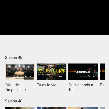
Saison 49
6 min
3 min
5 min
Dieu de
Tu es la vie
Je m'attends à
Espri
l'impossible
Toi
Saison 48