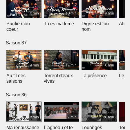
10 min
10 min
9 min
Purifie mon
Tu es ma force
Digne est ton
Allél
coeur
nom
Saison 37
9 min
12 min
10 min
Au fil des
Torrent d'eaux
Ta présence
Le sa
saisons
vives
Saison 36
3 min
9 min
30 min
Ma renaissance
L'agneau et le
Louanges
Tout 