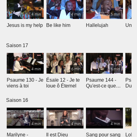
4 min
4 min
5 min
Jesus is my help
Be like him
Hallelujah
Un jo
Saison 17
4 min
6 min
6 min
Psaume 130 - Je
Ésaïe 12 - Je te
Psaume 144 -
Psau
viens à toi
loue ô Éternel
Qu'est-ce que
Du le
l'homme ?
soleil
Saison 16
4 min
4 min
4 min
Marilyne -
Il est Dieu
Sang pour sang
Lola