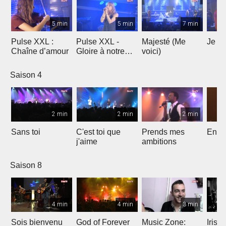
5 min
5 min
7 min
Pulse XXL :
Pulse XXL -
Majesté (Me
Je te
Chaîne d’amour
Gloire à notre
voici)
Dieu
Saison 4
2 min
2 min
2 min
Sans toi
C'est toi que
Prends mes
Entre
j'aime
ambitions
Saison 8
4 min
4 min
3 min
Sois bienvenu
God of Forever
Music Zone:
Irish