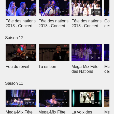
3 min
5 min
3 min
Fête des nations
Fête des nations
Fête des nations
Conc
2013 - Concert
2013 - Concert
2013 - Concert
des n
(201
Saison 12
9 min
5 min
54 min
Feu du réveil
Tu es bon
Mega-Mix Fête
Mega
des Nations
des 
Saison 11
19 min
26 min
4 min
Mega-Mix Fête
Mega-Mix Fête
La voix des
Mega