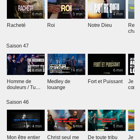
6 min
5 min
4 min
Racheté
Roi
Notre Dieu
Reçoi
chan
Saison 47
8 min
14 min
6 min
Homme de
Medley de
Fort et Puissant
Je re
douleurs / Tu
louange
cœur 
règnes
loua
Saison 46
4 min
6 min
5 min
Mon être entier
Christ seul me
De toute tribu
Je m