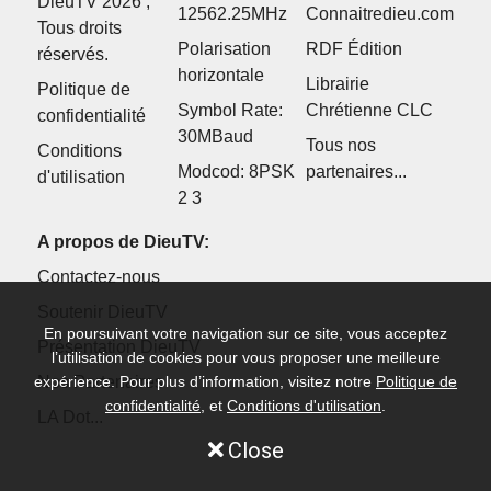
DieuTV 2026 ,
12562.25MHz
Connaitredieu.com
Tous droits
Polarisation
RDF Édition
réservés.
horizontale
Librairie
Politique de
Symbol Rate:
Chrétienne CLC
confidentialité
30MBaud
Tous nos
Conditions
Modcod: 8PSK
partenaires...
d'utilisation
2 3
A propos de DieuTV:
Contactez-nous
Soutenir DieuTV
En poursuivant votre navigation sur ce site, vous acceptez
Présentation DieuTV
l’utilisation de cookies pour vous proposer une meilleure
expérience. Pour plus d’information, visitez notre
Politique de
Nos Partenaires
confidentialité
, et
Conditions d'utilisation
.
LA Dot...