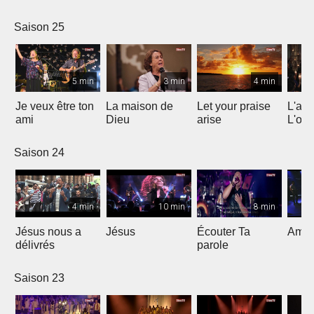
Saison 25
5 min
3 min
4 min
Je veux être ton
La maison de
Let your praise
L'alp
ami
Dieu
arise
L'om
Saison 24
4 min
10 min
8 min
Jésus nous a
Jésus
Écouter Ta
Ami S
délivrés
parole
Saison 23