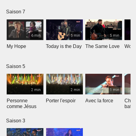
Saison 7
6 min
5 min
5 min
My Hope
Today is the Day
The Same Love
Wond
Saison 5
2 min
2 min
1 min
Personne
Porter l'espoir
Avec la force
Chaq
comme Jésus
batt
Saison 3