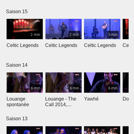
L'Oméga
Saison 15
2 min
2 min
3 min
Celtic Legends
Celtic Legends
Celtic Legends
Celt
Saison 14
6 min
6 min
6 min
Louange
Louange - The
Yawhé
Down 
spontanée
Call 2014,
Genève
Saison 13