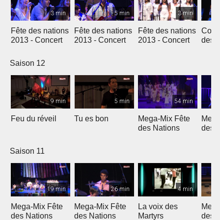
3 min
5 min
3 min
Fête des nations
Fête des nations
Fête des nations
Conc
2013 - Concert
2013 - Concert
2013 - Concert
des n
(201
Saison 12
9 min
5 min
54 min
Feu du réveil
Tu es bon
Mega-Mix Fête
Mega
des Nations
des 
Saison 11
19 min
26 min
4 min
Mega-Mix Fête
Mega-Mix Fête
La voix des
Mega
des Nations
des Nations
Martyrs
des 