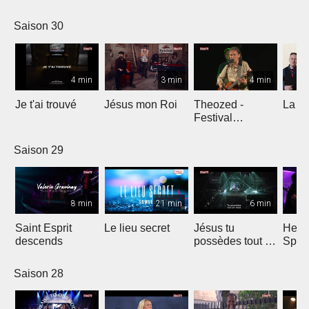
Comp
Yout
Saison 30
4 min
3 min
4 min
Je t'ai trouvé
Jésus mon Roi
Theozed -
La cl
Festival
Gagnière
Saison 29
8 min
21 min
6 min
Saint Esprit
Le lieu secret
Jésus tu
He W
descends
possèdes tout en
Spar
nous
Saison 28