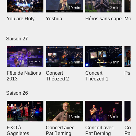
5 min
19 min
3 min
You are Holy
Yeshua
Héros sans cape
Moi e
Saison 27
32 min
26 min
18 min
Fête de Nations
Concert
Concert
Psau
2013
Théozed 2
Théozed 1
Saison 26
19 min
18 min
18 min
EXO à
Concert avec
Concert avec
Conc
Gagnières
Pat Berning
Pat Berning
Pat 