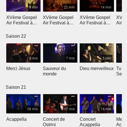
9 min
22 min
14 min
XVème Gospel
XVème Gospel
XVème Gospel
XVèm
Air Festival à
Air Festival à
Air Festival à
Air F
Martigny
Martigny
Martigny
Mart
Saison 22
6 min
7 min
5 min
Merci Jésus
Sauveur du
Dieu merveilleux
Tu es
monde
Seig
Saison 21
28 min
17 min
16 min
Acappella
Concert de
Concert
Mega
Ostrini
Acappella
Acap