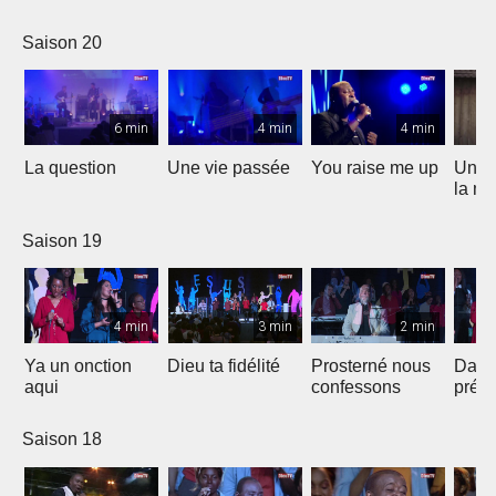
Saison 20
6 min
4 min
4 min
La question
Une vie passée
You raise me up
Une b
la me
Saison 19
4 min
3 min
2 min
Ya un onction
Dieu ta fidélité
Prosterné nous
Dans
aqui
confessons
prés
Saison 18