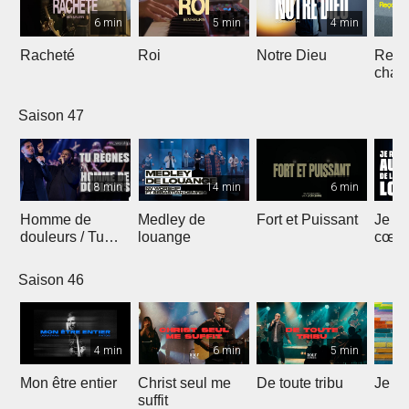
6 min
5 min
4 min
Racheté
Roi
Notre Dieu
Reçoi
chan
Saison 47
8 min
14 min
6 min
Homme de
Medley de
Fort et Puissant
Je re
douleurs / Tu
louange
cœur 
règnes
loua
Saison 46
4 min
6 min
5 min
Mon être entier
Christ seul me
De toute tribu
Je m
suffit