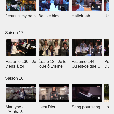
4 min
4 min
5 min
Jesus is my help
Be like him
Hallelujah
Un jo
Saison 17
4 min
6 min
6 min
Psaume 130 - Je
Ésaïe 12 - Je te
Psaume 144 -
Psau
viens à toi
loue ô Éternel
Qu'est-ce que
Du le
l'homme ?
soleil
Saison 16
4 min
4 min
4 min
Marilyne -
Il est Dieu
Sang pour sang
Lola
L'Alpha &