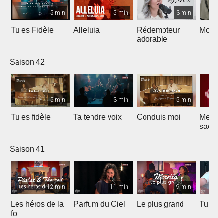
5 min
5 min
3 min
Tu es Fidèle
Alleluia
Rédempteur
Mon 
adorable
Saison 42
5 min
3 min
5 min
Tu es fidèle
Ta tendre voix
Conduis moi
Merve
sacri
Saison 41
12 min
11 min
9 min
Les héros de la
Parfum du Ciel
Le plus grand
Tu ét
foi