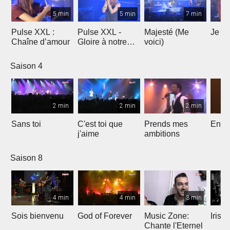
5 min
5 min
7 min
Pulse XXL :
Pulse XXL -
Majesté (Me
Je te
Chaîne d’amour
Gloire à notre
voici)
Dieu
Saison 4
2 min
2 min
2 min
Sans toi
C'est toi que
Prends mes
Entre
j'aime
ambitions
Saison 8
4 min
4 min
3 min
Sois bienvenu
God of Forever
Music Zone:
Irish
Chante l'Eternel