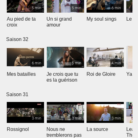
5 min
5 min
6 min
Au pied de ta
Un si grand
My soul sings
Le pr
croix
amour
Saison 32
6 min
5 min
4 min
Mes batailles
Je crois que tu
Roi de Gloire
Yahw
es la guérison
Saison 31
3 min
3 min
3 min
Rossignol
Nous ne
La source
Lean
tremblerons pas
The