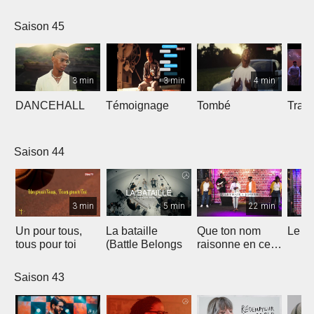
Saison 45
3 min
3 min
4 min
DANCEHALL
Témoignage
Tombé
Tranq
Saison 44
3 min
5 min
22 min
Un pour tous,
La bataille
Que ton nom
Le li
tous pour toi
(Battle Belongs
raisonne en ce
lieu
Saison 43