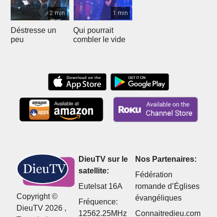
2 min
1 min
Déstresse un
Qui pourrait
peu
combler le vide
DieuTV sur le
Nos Partenaires:
satellite:
Fédération
Eutelsat 16A
romande d’Églises
Copyright ©
évangéliques
Fréquence:
DieuTV 2026 ,
12562.25MHz
Connaitredieu.com