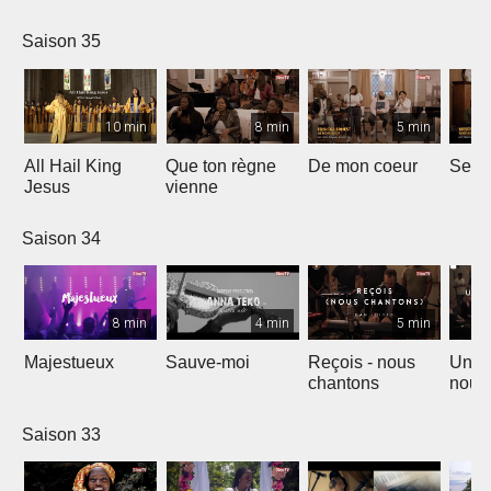
Saison 35
10 min
8 min
5 min
All Hail King
Que ton règne
De mon coeur
Senti
Jesus
vienne
Saison 34
8 min
4 min
5 min
Majestueux
Sauve-moi
Reçois - nous
Un so
chantons
nouv
Saison 33