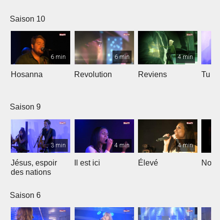
Saison 10
6 min
6 min
4 min
Hosanna
Revolution
Reviens
Tu e
Saison 9
3 min
4 min
4 min
Jésus, espoir
Il est ici
Élevé
Noël
des nations
Saison 6