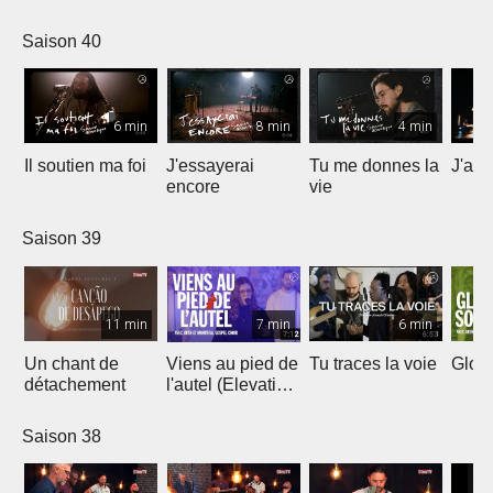
Saison 40
6 min
8 min
4 min
Il soutien ma foi
J'essayerai
Tu me donnes la
J'ai 
encore
vie
Saison 39
11 min
7 min
6 min
Un chant de
Viens au pied de
Tu traces la voie
Gloir
détachement
l'autel (Elevation
Worship)
Saison 38