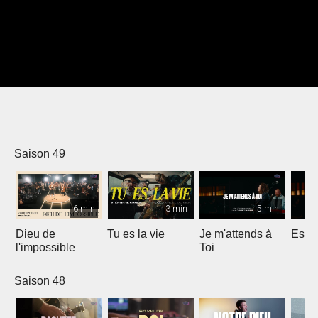
Saison 49
6 min
3 min
5 min
Dieu de
Tu es la vie
Je m'attends à
Espri
l'impossible
Toi
Saison 48