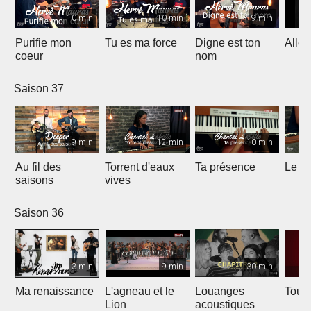
10 min
10 min
9 min
Purifie mon
Tu es ma force
Digne est ton
Allél
coeur
nom
Saison 37
9 min
12 min
10 min
Au fil des
Torrent d'eaux
Ta présence
Le sa
saisons
vives
Saison 36
3 min
9 min
30 min
Ma renaissance
L'agneau et le
Louanges
Tout 
Lion
acoustiques