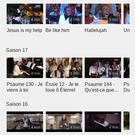
4 min
4 min
5 min
Jesus is my help
Be like him
Hallelujah
Un jo
Saison 17
4 min
6 min
6 min
Psaume 130 - Je
Ésaïe 12 - Je te
Psaume 144 -
Psau
viens à toi
loue ô Éternel
Qu'est-ce que
Du le
l'homme ?
soleil
Saison 16
4 min
4 min
4 min