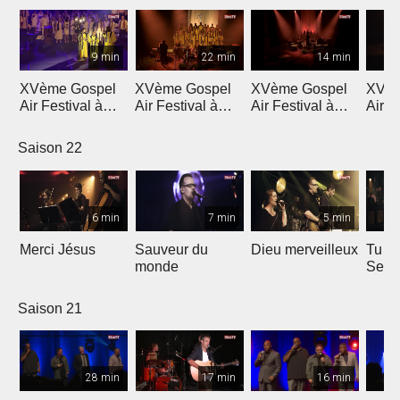
9 min
22 min
14 min
XVème Gospel
XVème Gospel
XVème Gospel
XVèm
Air Festival à
Air Festival à
Air Festival à
Air F
Martigny
Martigny
Martigny
Mart
Saison 22
6 min
7 min
5 min
Merci Jésus
Sauveur du
Dieu merveilleux
Tu es
monde
Seig
Saison 21
28 min
17 min
16 min