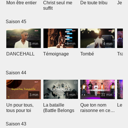
Mon être entier
Christ seul me
De toute tribu
Je m
suffit
Saison 45
3 min
3 min
4 min
DANCEHALL
Témoignage
Tombé
Tranq
Saison 44
3 min
5 min
22 min
Un pour tous,
La bataille
Que ton nom
Le li
tous pour toi
(Battle Belongs
raisonne en ce
lieu
Saison 43