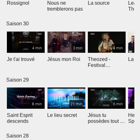
Rossignol
Nous ne
La source
Lean
tremblerons pas
The
Comp
Yout
Saison 30
4 min
3 min
4 min
Je t'ai trouvé
Jésus mon Roi
Theozed -
La cl
Festival
Gagnière
Saison 29
8 min
21 min
6 min
Saint Esprit
Le lieu secret
Jésus tu
He W
descends
possèdes tout en
Spar
nous
Saison 28