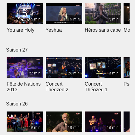
5 min
19 min
3 min
You are Holy
Yeshua
Héros sans cape
Moi e
Saison 27
32 min
26 min
18 min
Fête de Nations
Concert
Concert
Psau
2013
Théozed 2
Théozed 1
Saison 26
19 min
18 min
18 min