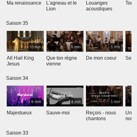
Ma renaissance
L'agneau et le
Louanges
Tout 
Lion
acoustiques
Saison 35
10 min
8 min
5 min
All Hail King
Que ton règne
De mon coeur
Senti
Jesus
vienne
Saison 34
8 min
4 min
5 min
Majestueux
Sauve-moi
Reçois - nous
Un so
chantons
nouv
Saison 33