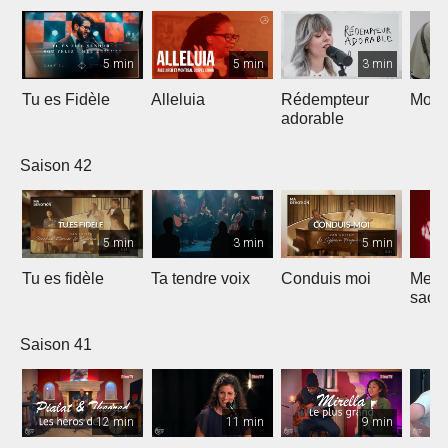
5 min
5 min
3 min
Tu es Fidèle
Alleluia
Rédempteur
Mon 
adorable
Saison 42
5 min
3 min
5 min
Tu es fidèle
Ta tendre voix
Conduis moi
Merve
sacri
Saison 41
12 min
11 min
9 min