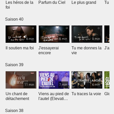
Les héros de la
Parfum du Ciel
Le plus grand
Tu ét
foi
Saison 40
6 min
8 min
4 min
Il soutien ma foi
J'essayerai
Tu me donnes la
J'ai 
encore
vie
Saison 39
11 min
7 min
6 min
Un chant de
Viens au pied de
Tu traces la voie
Gloir
détachement
l'autel (Elevation
Worship)
Saison 38