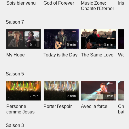
Sois bienvenu
God of Forever
Music Zone:
Irish
Chante l'Eternel
Saison 7
6 min
5 min
5 min
My Hope
Today is the Day
The Same Love
Wond
Saison 5
2 min
2 min
1 min
Personne
Porter l'espoir
Avec la force
Chaq
comme Jésus
batt
Saison 3