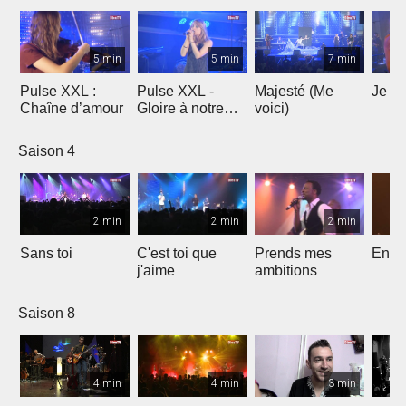
5 min
5 min
7 min
Pulse XXL :
Pulse XXL -
Majesté (Me
Je te
Chaîne d’amour
Gloire à notre
voici)
Dieu
Saison 4
2 min
2 min
2 min
Sans toi
C'est toi que
Prends mes
Entre
j'aime
ambitions
Saison 8
4 min
4 min
3 min