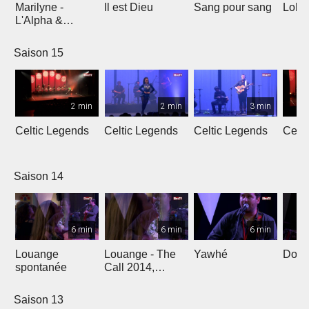
Marilyne -
Il est Dieu
Sang pour sang
Lola
L'Alpha &
L'Oméga
Saison 15
2 min
2 min
3 min
Celtic Legends
Celtic Legends
Celtic Legends
Celt
Saison 14
6 min
6 min
6 min
Louange
Louange - The
Yawhé
Down 
spontanée
Call 2014,
Genève
Saison 13