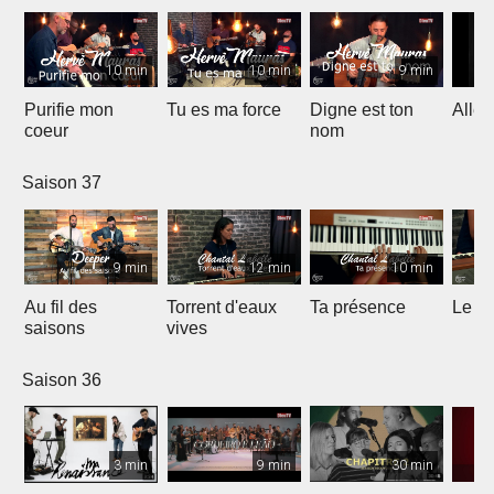
10 min
10 min
9 min
Purifie mon
Tu es ma force
Digne est ton
Allél
coeur
nom
Saison 37
9 min
12 min
10 min
Au fil des
Torrent d'eaux
Ta présence
Le sa
saisons
vives
Saison 36
3 min
9 min
30 min