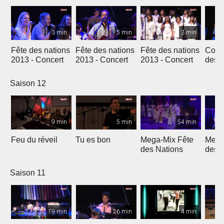
3 min
5 min
3 min
Fête des nations
Fête des nations
Fête des nations
Conc
2013 - Concert
2013 - Concert
2013 - Concert
des n
(201
Saison 12
9 min
5 min
54 min
Feu du réveil
Tu es bon
Mega-Mix Fête
Mega
des Nations
des 
Saison 11
19 min
26 min
4 min