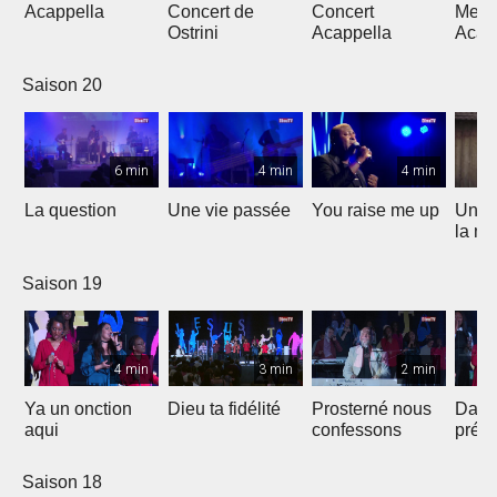
Acappella
Concert de
Concert
Mega
Ostrini
Acappella
Acap
Saison 20
6 min
4 min
4 min
La question
Une vie passée
You raise me up
Une b
la me
Saison 19
4 min
3 min
2 min
Ya un onction
Dieu ta fidélité
Prosterné nous
Dans
aqui
confessons
prés
Saison 18