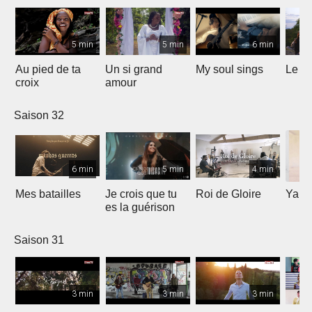
5 min
5 min
6 min
Au pied de ta
Un si grand
My soul sings
Le pr
croix
amour
Saison 32
6 min
5 min
4 min
Mes batailles
Je crois que tu
Roi de Gloire
Yahw
es la guérison
Saison 31
3 min
3 min
3 min