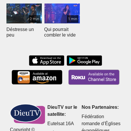
2 min
1 min
Déstresse un
Qui pourrait
peu
combler le vide
DieuTV sur le
Nos Partenaires:
satellite:
Fédération
Eutelsat 16A
romande d’Églises
Copyright ©
évangéliques