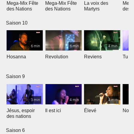
Mega-Mix Fête
Mega-Mix Fête
La voix des
Mega
des Nations
des Nations
Martyrs
des 
Saison 10
6 min
6 min
4 min
Hosanna
Revolution
Reviens
Tu e
Saison 9
3 min
4 min
4 min
Jésus, espoir
Il est ici
Élevé
Noël
des nations
Saison 6