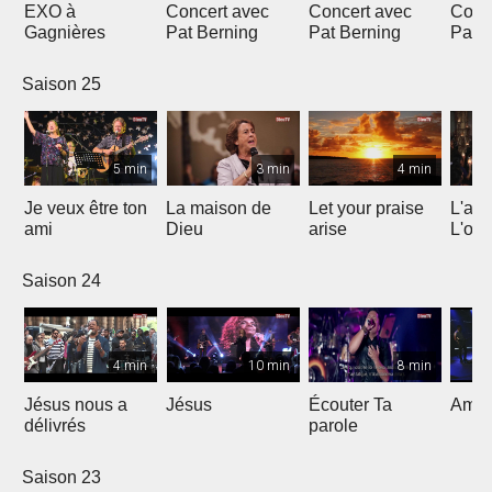
EXO à
Concert avec
Concert avec
Conc
Gagnières
Pat Berning
Pat Berning
Pat 
Saison 25
5 min
3 min
4 min
Je veux être ton
La maison de
Let your praise
L'alp
ami
Dieu
arise
L'om
Saison 24
4 min
10 min
8 min
Jésus nous a
Jésus
Écouter Ta
Ami S
délivrés
parole
Saison 23