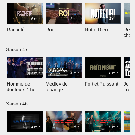
6 min
5 min
4 min
Racheté
Roi
Notre Dieu
Reçoi
chan
Saison 47
8 min
14 min
6 min
Homme de
Medley de
Fort et Puissant
Je re
douleurs / Tu
louange
cœur 
règnes
loua
Saison 46
4 min
6 min
5 min