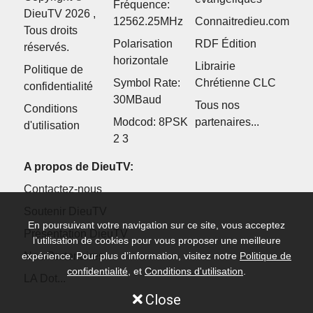
Fréquence:
DieuTV 2026 ,
12562.25MHz
Connaitredieu.com
Tous droits
Polarisation
RDF Édition
réservés.
horizontale
Librairie
Politique de
Symbol Rate:
Chrétienne CLC
confidentialité
30MBaud
Tous nos
Conditions
Modcod: 8PSK
partenaires...
d'utilisation
2 3
A propos de DieuTV:
Contactez-nous
Soutenir DieuTV
En poursuivant votre navigation sur ce site, vous acceptez
Présentation DieuTV
l’utilisation de cookies pour vous proposer une meilleure
expérience. Pour plus d’information, visitez notre
Politique de
Nos Partenaires
confidentialité
, et
Conditions d'utilisation
.
LA Dot...