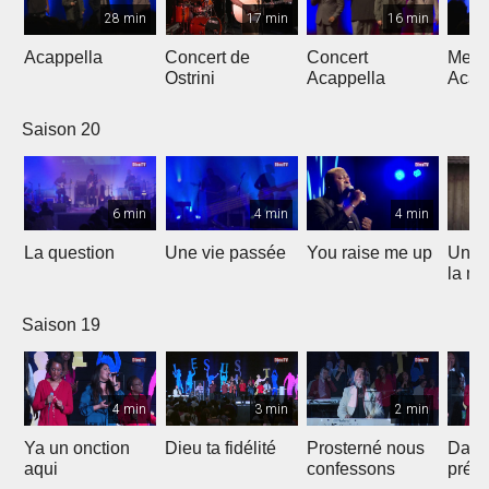
28 min
17 min
16 min
Acappella
Concert de
Concert
Mega
Ostrini
Acappella
Acap
Saison 20
6 min
4 min
4 min
La question
Une vie passée
You raise me up
Une b
la me
Saison 19
4 min
3 min
2 min
Ya un onction
Dieu ta fidélité
Prosterné nous
Dans
aqui
confessons
prés