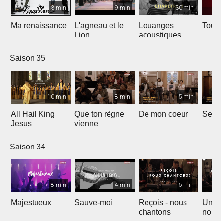
3 min
9 min
30 min
Ma renaissance
L'agneau et le
Louanges
Tout 
Lion
acoustiques
Saison 35
10 min
8 min
5 min
All Hail King
Que ton règne
De mon coeur
Senti
Jesus
vienne
Saison 34
8 min
4 min
5 min
Majestueux
Sauve-moi
Reçois - nous
Un so
chantons
nouv