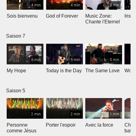
4 min
4 min
3 min
Sois bienvenu
God of Forever
Music Zone:
Irish
Chante l'Eternel
Saison 7
6 min
5 min
5 min
My Hope
Today is the Day
The Same Love
Wond
Saison 5
2 min
2 min
1 min
Personne
Porter l'espoir
Avec la force
Chaq
comme Jésus
batt