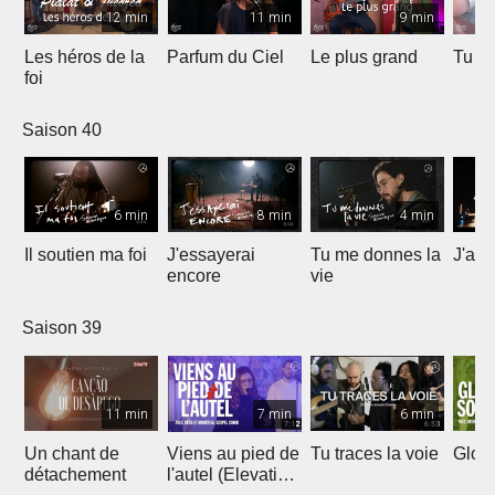
12 min
11 min
9 min
Les héros de la
Parfum du Ciel
Le plus grand
Tu ét
foi
Saison 40
6 min
8 min
4 min
Il soutien ma foi
J'essayerai
Tu me donnes la
J'ai 
encore
vie
Saison 39
11 min
7 min
6 min
Un chant de
Viens au pied de
Tu traces la voie
Gloir
détachement
l'autel (Elevation