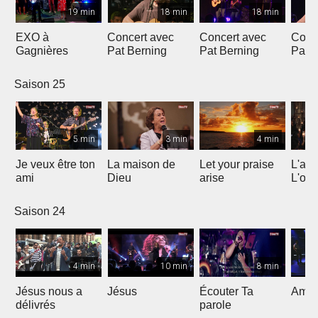
19 min
18 min
18 min
EXO à
Concert avec
Concert avec
Conc
Gagnières
Pat Berning
Pat Berning
Pat 
Saison 25
5 min
3 min
4 min
Je veux être ton
La maison de
Let your praise
L'alp
ami
Dieu
arise
L'om
Saison 24
4 min
10 min
8 min
Jésus nous a
Jésus
Écouter Ta
Ami S
délivrés
parole