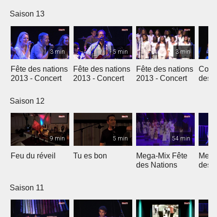
Genève
Saison 13
3 min
5 min
3 min
Fête des nations
Fête des nations
Fête des nations
Conc
2013 - Concert
2013 - Concert
2013 - Concert
des n
(201
Saison 12
9 min
5 min
54 min
Feu du réveil
Tu es bon
Mega-Mix Fête
Mega
des Nations
des 
Saison 11