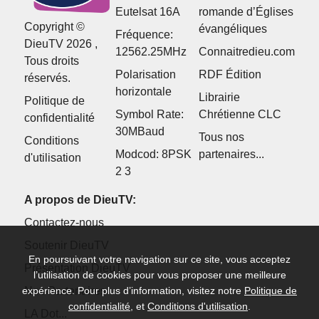
Eutelsat 16A
romande d’Églises
Copyright ©
évangéliques
Fréquence:
DieuTV 2026 ,
12562.25MHz
Connaitredieu.com
Tous droits
Polarisation
RDF Édition
réservés.
horizontale
Librairie
Politique de
Symbol Rate:
Chrétienne CLC
confidentialité
30MBaud
Tous nos
Conditions
Modcod: 8PSK
partenaires...
d'utilisation
2 3
A propos de DieuTV:
Contactez-nous
Soutenir DieuTV
En poursuivant votre navigation sur ce site, vous acceptez
Présentation DieuTV
l’utilisation de cookies pour vous proposer une meilleure
expérience. Pour plus d’information, visitez notre
Politique de
Nos Partenaires
confidentialité
, et
Conditions d'utilisation
.
LA Dot...