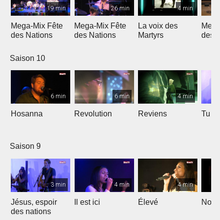
19 min
26 min
4 min
Mega-Mix Fête
Mega-Mix Fête
La voix des
Mega
des Nations
des Nations
Martyrs
des 
Saison 10
6 min
6 min
4 min
Hosanna
Revolution
Reviens
Tu e
Saison 9
3 min
4 min
4 min
Jésus, espoir
Il est ici
Élevé
Noël
des nations