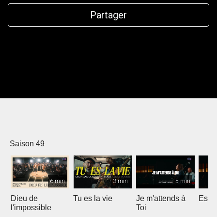
Partager
Saison 49
6 min
3 min
5 min
Dieu de
Tu es la vie
Je m'attends à
Espri
l'impossible
Toi