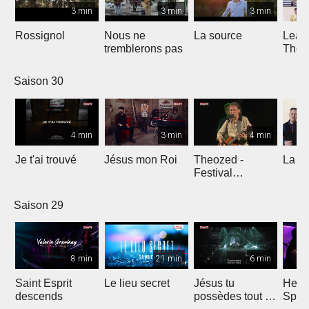
3 min
3 min
3 min
Rossignol
Nous ne
La source
Lean
tremblerons pas
The
Comp
Yout
Saison 30
4 min
3 min
4 min
Je t'ai trouvé
Jésus mon Roi
Theozed -
La cl
Festival
Gagnière
Saison 29
8 min
21 min
6 min
Saint Esprit
Le lieu secret
Jésus tu
He W
descends
possèdes tout en
Spar