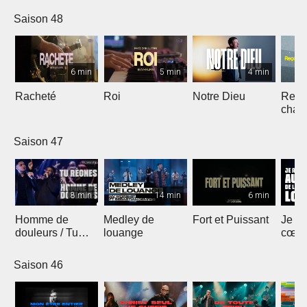
Saison 48
6 min
5 min
4 min
Racheté
Roi
Notre Dieu
Reçoi
chan
Saison 47
8 min
14 min
6 min
Homme de
Medley de
Fort et Puissant
Je re
douleurs / Tu
louange
cœur 
règnes
loua
Saison 46