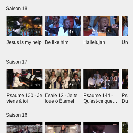
Saison 18
4 min
4 min
5 min
Jesus is my help
Be like him
Hallelujah
Un jo
Saison 17
4 min
6 min
6 min
Psaume 130 - Je
Ésaïe 12 - Je te
Psaume 144 -
Psau
viens à toi
loue ô Éternel
Qu'est-ce que
Du le
l'homme ?
soleil
Saison 16