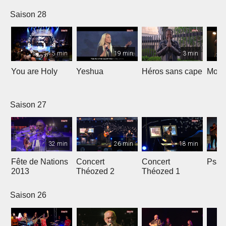
nous
Saison 28
5 min
19 min
3 min
You are Holy
Yeshua
Héros sans cape
Moi e
Saison 27
32 min
26 min
18 min
Fête de Nations
Concert
Concert
Psau
2013
Théozed 2
Théozed 1
Saison 26