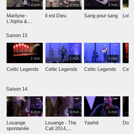
4 min
4 min
4 min
Marilyne -
Il est Dieu
Sang pour sang
Lola
L'Alpha &
L'Oméga
Saison 15
2 min
2 min
3 min
Celtic Legends
Celtic Legends
Celtic Legends
Celt
Saison 14
6 min
6 min
6 min
Louange
Louange - The
Yawhé
Down 
spontanée
Call 2014,