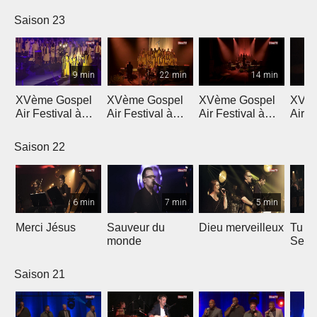
Saison 23
9 min
22 min
14 min
XVème Gospel
XVème Gospel
XVème Gospel
XVèm
Air Festival à
Air Festival à
Air Festival à
Air F
Martigny
Martigny
Martigny
Mart
Saison 22
6 min
7 min
5 min
Merci Jésus
Sauveur du
Dieu merveilleux
Tu es
monde
Seig
Saison 21