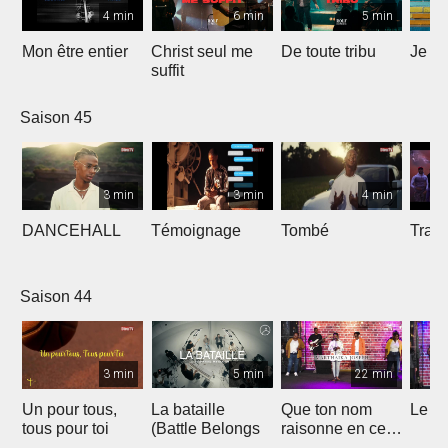
4 min
6 min
5 min
Mon être entier
Christ seul me
De toute tribu
Je m
suffit
Saison 45
3 min
3 min
4 min
DANCEHALL
Témoignage
Tombé
Tranq
Saison 44
3 min
5 min
22 min
Un pour tous,
La bataille
Que ton nom
Le li
tous pour toi
(Battle Belongs
raisonne en ce
lieu