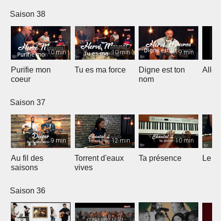
Worship)
Saison 38
10 min
10 min
9 min
Purifie mon
Tu es ma force
Digne est ton
Allél
coeur
nom
Saison 37
9 min
12 min
10 min
Au fil des
Torrent d'eaux
Ta présence
Le sa
saisons
vives
Saison 36