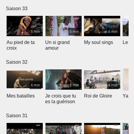
Saison 33
5 min
5 min
6 min
Au pied de ta
Un si grand
My soul sings
Le pr
croix
amour
Saison 32
6 min
5 min
4 min
Mes batailles
Je crois que tu
Roi de Gloire
Yahw
es la guérison
Saison 31