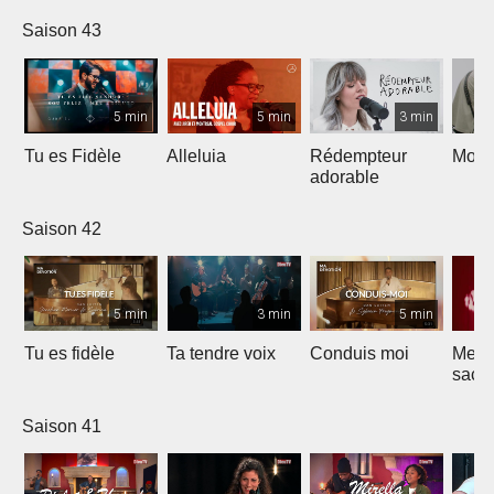
Saison 43
5 min
5 min
3 min
Tu es Fidèle
Alleluia
Rédempteur
Mon 
adorable
Saison 42
5 min
3 min
5 min
Tu es fidèle
Ta tendre voix
Conduis moi
Merve
sacri
Saison 41