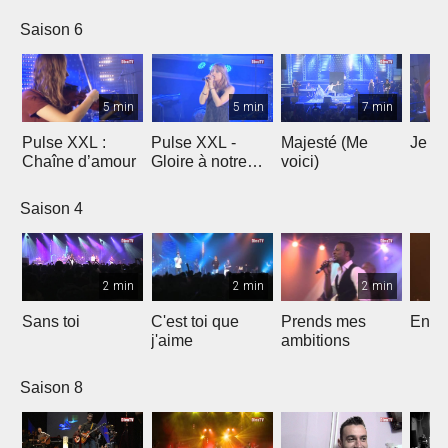
Saison 6
5 min
5 min
7 min
Pulse XXL :
Pulse XXL -
Majesté (Me
Je te
Chaîne d’amour
Gloire à notre
voici)
Dieu
Saison 4
2 min
2 min
2 min
Sans toi
C'est toi que
Prends mes
Entre
j'aime
ambitions
Saison 8