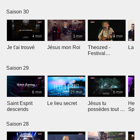
Comp
Yout
Saison 30
4 min
3 min
4 min
Je t'ai trouvé
Jésus mon Roi
Theozed -
La cl
Festival
Gagnière
Saison 29
8 min
21 min
6 min
Saint Esprit
Le lieu secret
Jésus tu
He W
descends
possèdes tout en
Spar
nous
Saison 28