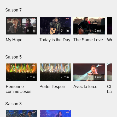
Saison 7
6 min
5 min
5 min
My Hope
Today is the Day
The Same Love
Wond
Saison 5
2 min
2 min
1 min
Personne
Porter l'espoir
Avec la force
Chaq
comme Jésus
batt
Saison 3