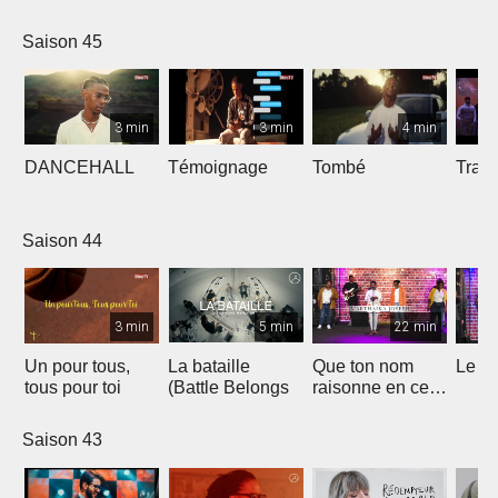
Saison 45
3 min
3 min
4 min
DANCEHALL
Témoignage
Tombé
Tranq
Saison 44
3 min
5 min
22 min
Un pour tous,
La bataille
Que ton nom
Le li
tous pour toi
(Battle Belongs
raisonne en ce
lieu
Saison 43