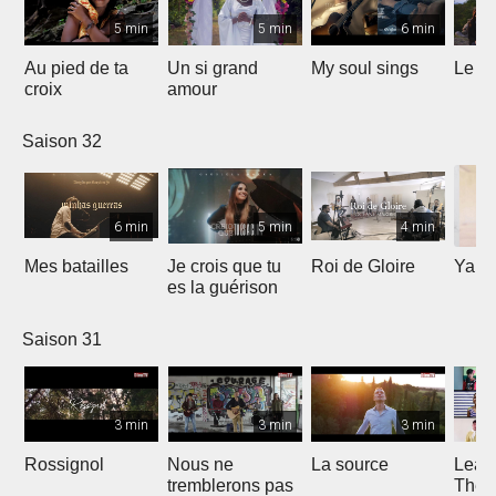
5 min
5 min
6 min
Au pied de ta
Un si grand
My soul sings
Le pr
croix
amour
Saison 32
6 min
5 min
4 min
Mes batailles
Je crois que tu
Roi de Gloire
Yahw
es la guérison
Saison 31
3 min
3 min
3 min
Rossignol
Nous ne
La source
Lean
tremblerons pas
The