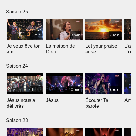
Saison 25
5 min
3 min
4 min
Je veux être ton
La maison de
Let your praise
L'alp
ami
Dieu
arise
L'om
Saison 24
4 min
10 min
8 min
Jésus nous a
Jésus
Écouter Ta
Ami S
délivrés
parole
Saison 23