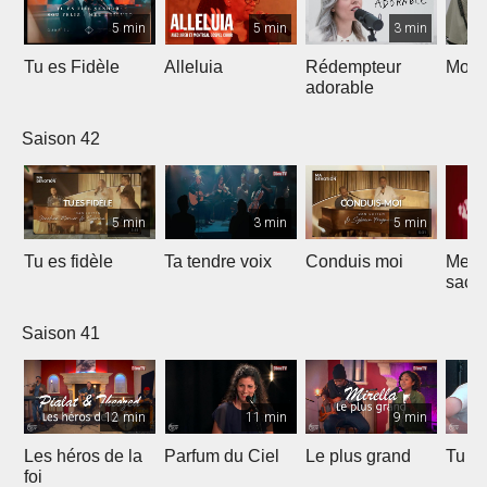
5 min
5 min
3 min
Tu es Fidèle
Alleluia
Rédempteur
Mon 
adorable
Saison 42
5 min
3 min
5 min
Tu es fidèle
Ta tendre voix
Conduis moi
Merve
sacri
Saison 41
12 min
11 min
9 min
Les héros de la
Parfum du Ciel
Le plus grand
Tu ét
foi