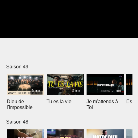
Saison 49
6 min
3 min
5 min
Dieu de
Tu es la vie
Je m'attends à
Espri
l'impossible
Toi
Saison 48