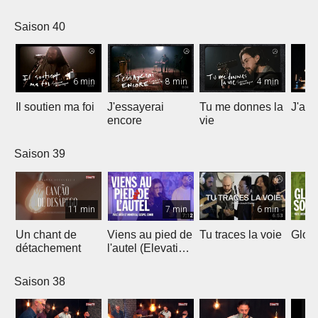
Saison 40
6 min
8 min
4 min
Il soutien ma foi
J'essayerai
Tu me donnes la
J'ai 
encore
vie
Saison 39
11 min
7 min
6 min
Un chant de
Viens au pied de
Tu traces la voie
Gloir
détachement
l'autel (Elevation
Worship)
Saison 38