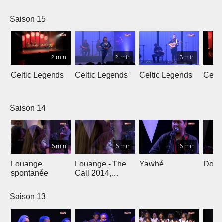
L'Oméga
Saison 15
2 min
2 min
3 min
Celtic Legends
Celtic Legends
Celtic Legends
Celt
Saison 14
6 min
6 min
6 min
Louange
Louange - The
Yawhé
Down 
spontanée
Call 2014,
Genève
Saison 13