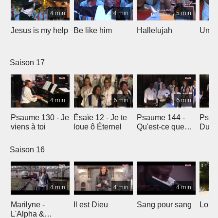
4 min
4 min
5 min
Jesus is my help
Be like him
Hallelujah
Un jo
Saison 17
4 min
6 min
6 min
Psaume 130 - Je
Ésaïe 12 - Je te
Psaume 144 -
Psau
viens à toi
loue ô Éternel
Qu'est-ce que
Du le
l'homme ?
soleil
Saison 16
4 min
4 min
4 min
Marilyne -
Il est Dieu
Sang pour sang
Lola
L'Alpha &