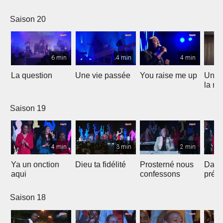
Saison 20
6 min
4 min
4 min
La question
Une vie passée
You raise me up
Une b
la me
Saison 19
4 min
3 min
2 min
Ya un onction
Dieu ta fidélité
Prosterné nous
Dans
aqui
confessons
prés
Saison 18