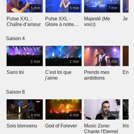
5 min
5 min
7 min
Pulse XXL :
Pulse XXL -
Majesté (Me
Je te
Chaîne d’amour
Gloire à notre
voici)
Dieu
Saison 4
2 min
2 min
2 min
Sans toi
C'est toi que
Prends mes
Entre
j'aime
ambitions
Saison 8
4 min
4 min
3 min
Sois bienvenu
God of Forever
Music Zone:
Irish
Chante l'Eternel