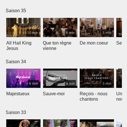
Saison 35
10 min
8 min
5 min
All Hail King
Que ton règne
De mon coeur
Senti
Jesus
vienne
Saison 34
8 min
4 min
5 min
Majestueux
Sauve-moi
Reçois - nous
Un so
chantons
nouv
Saison 33