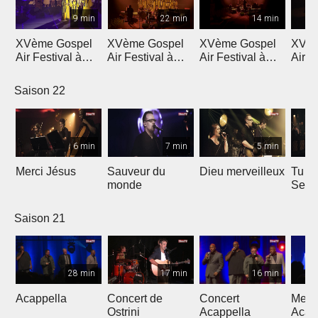
9 min
22 min
14 min
XVème Gospel
XVème Gospel
XVème Gospel
XVèm
Air Festival à
Air Festival à
Air Festival à
Air F
Martigny
Martigny
Martigny
Mart
Saison 22
6 min
7 min
5 min
Merci Jésus
Sauveur du
Dieu merveilleux
Tu es
monde
Seig
Saison 21
28 min
17 min
16 min
Acappella
Concert de
Concert
Mega
Ostrini
Acappella
Acap