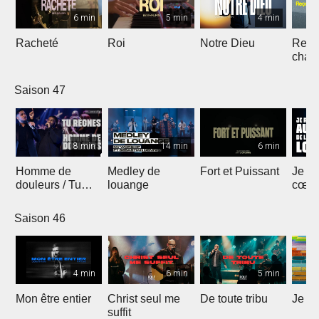
6 min
5 min
4 min
Racheté
Roi
Notre Dieu
Reçoi
chan
Saison 47
8 min
14 min
6 min
Homme de
Medley de
Fort et Puissant
Je re
douleurs / Tu
louange
cœur 
règnes
loua
Saison 46
4 min
6 min
5 min
Mon être entier
Christ seul me
De toute tribu
Je m
suffit