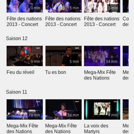
3 min
5 min
3 min
Fête des nations
Fête des nations
Fête des nations
Conc
2013 - Concert
2013 - Concert
2013 - Concert
des n
(201
Saison 12
9 min
5 min
54 min
Feu du réveil
Tu es bon
Mega-Mix Fête
Mega
des Nations
des 
Saison 11
19 min
26 min
4 min
Mega-Mix Fête
Mega-Mix Fête
La voix des
Mega
des Nations
des Nations
Martyrs
des 