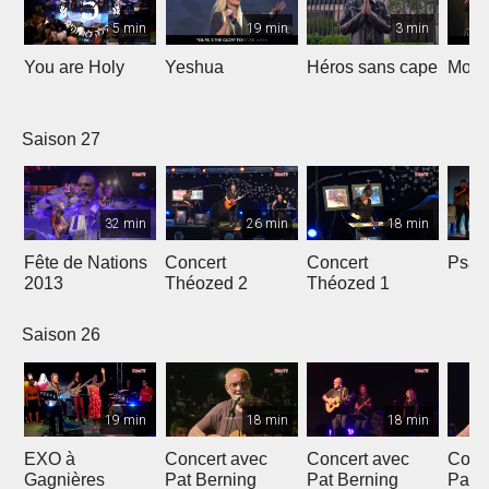
5 min
19 min
3 min
You are Holy
Yeshua
Héros sans cape
Moi e
Saison 27
32 min
26 min
18 min
Fête de Nations
Concert
Concert
Psau
2013
Théozed 2
Théozed 1
Saison 26
19 min
18 min
18 min
EXO à
Concert avec
Concert avec
Conc
Gagnières
Pat Berning
Pat Berning
Pat 