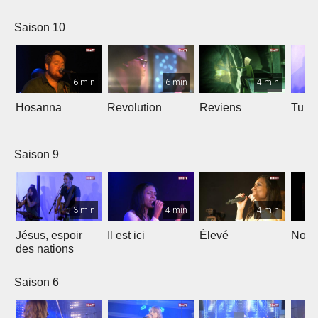
Saison 10
6 min
6 min
4 min
Hosanna
Revolution
Reviens
Tu e
Saison 9
3 min
4 min
4 min
Jésus, espoir
Il est ici
Élevé
Noël
des nations
Saison 6