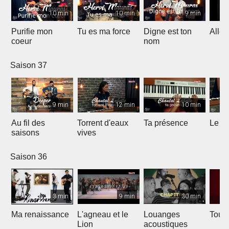
10 min
10 min
9 min
Purifie mon
Tu es ma force
Digne est ton
Allél
coeur
nom
Saison 37
9 min
12 min
10 min
Au fil des
Torrent d'eaux
Ta présence
Le sa
saisons
vives
Saison 36
3 min
9 min
30 min
Ma renaissance
L'agneau et le
Louanges
Tout 
Lion
acoustiques