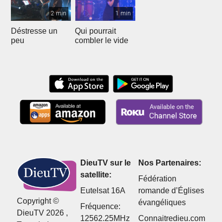
2 min
1 min
Déstresse un
Qui pourrait
peu
combler le vide
DieuTV sur le
Nos Partenaires:
satellite:
Fédération
Eutelsat 16A
romande d’Églises
Copyright ©
évangéliques
Fréquence:
DieuTV 2026 ,
12562.25MHz
Connaitredieu.com