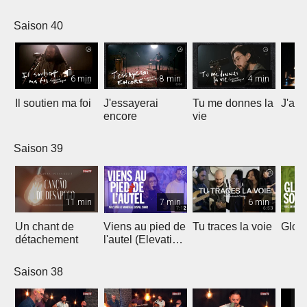
Saison 40
6 min
8 min
4 min
Il soutien ma foi
J'essayerai
Tu me donnes la
J'ai 
encore
vie
Saison 39
11 min
7 min
6 min
Un chant de
Viens au pied de
Tu traces la voie
Gloir
détachement
l'autel (Elevation
Worship)
Saison 38