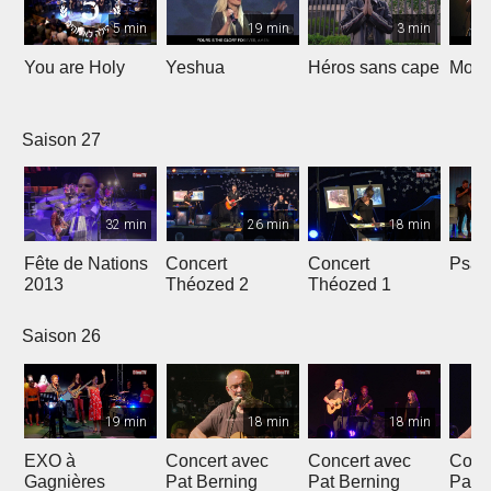
5 min
19 min
3 min
You are Holy
Yeshua
Héros sans cape
Moi e
Saison 27
32 min
26 min
18 min
Fête de Nations
Concert
Concert
Psau
2013
Théozed 2
Théozed 1
Saison 26
19 min
18 min
18 min
EXO à
Concert avec
Concert avec
Conc
Gagnières
Pat Berning
Pat Berning
Pat 