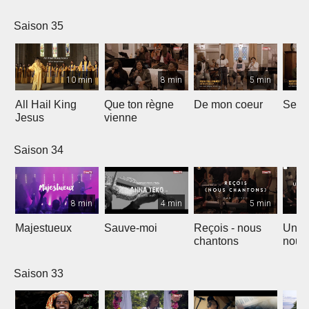
Saison 35
10 min
8 min
5 min
All Hail King
Que ton règne
De mon coeur
Senti
Jesus
vienne
Saison 34
8 min
4 min
5 min
Majestueux
Sauve-moi
Reçois - nous
Un so
chantons
nouv
Saison 33