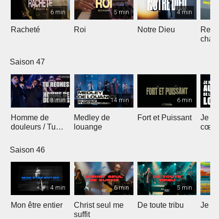
6 min
5 min
4 min
Racheté
Roi
Notre Dieu
Reçoi
chan
Saison 47
8 min
14 min
6 min
Homme de
Medley de
Fort et Puissant
Je re
douleurs / Tu
louange
cœur 
règnes
loua
Saison 46
4 min
6 min
5 min
Mon être entier
Christ seul me
De toute tribu
Je m
suffit