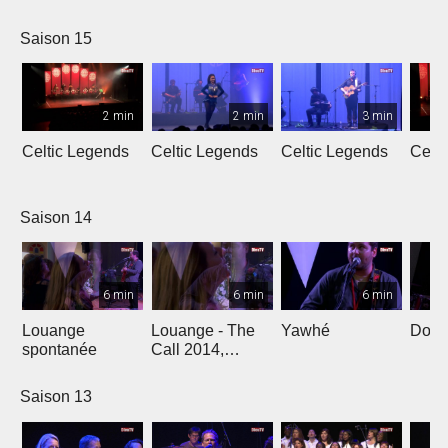
L'Oméga
Saison 15
2 min
2 min
3 min
Celtic Legends
Celtic Legends
Celtic Legends
Celt
Saison 14
6 min
6 min
6 min
Louange
Louange - The
Yawhé
Down 
spontanée
Call 2014,
Genève
Saison 13