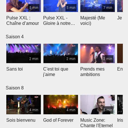
5 min
5 min
7 min
Pulse XXL :
Pulse XXL -
Majesté (Me
Je te
Chaîne d’amour
Gloire à notre
voici)
Dieu
Saison 4
2 min
2 min
2 min
Sans toi
C'est toi que
Prends mes
Entre
j'aime
ambitions
Saison 8
4 min
4 min
3 min
Sois bienvenu
God of Forever
Music Zone:
Irish
Chante l'Eternel