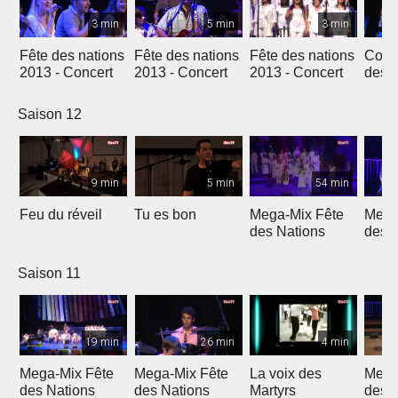
3 min
5 min
3 min
Fête des nations
Fête des nations
Fête des nations
Conc
2013 - Concert
2013 - Concert
2013 - Concert
des n
(201
Saison 12
9 min
5 min
54 min
Feu du réveil
Tu es bon
Mega-Mix Fête
Mega
des Nations
des 
Saison 11
19 min
26 min
4 min
Mega-Mix Fête
Mega-Mix Fête
La voix des
Mega
des Nations
des Nations
Martyrs
des 