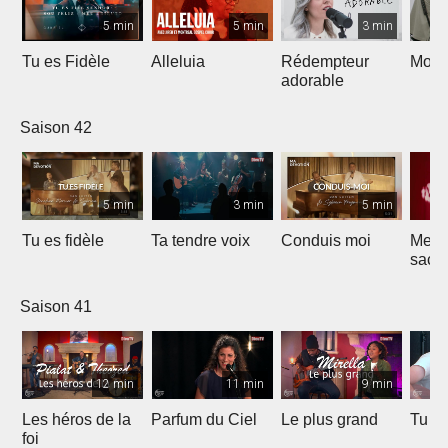
5 min
5 min
3 min
Tu es Fidèle
Alleluia
Rédempteur
Mon 
adorable
Saison 42
5 min
3 min
5 min
Tu es fidèle
Ta tendre voix
Conduis moi
Merve
sacri
Saison 41
12 min
11 min
9 min
Les héros de la
Parfum du Ciel
Le plus grand
Tu ét
foi