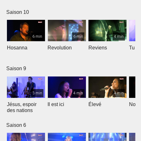
Saison 10
6 min
6 min
4 min
Hosanna
Revolution
Reviens
Tu e
Saison 9
3 min
4 min
4 min
Jésus, espoir
Il est ici
Élevé
Noël
des nations
Saison 6