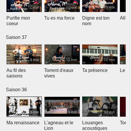
10 min
10 min
9 min
Purifie mon
Tu es ma force
Digne est ton
Allél
coeur
nom
Saison 37
9 min
12 min
10 min
Au fil des
Torrent d'eaux
Ta présence
Le sa
saisons
vives
Saison 36
3 min
9 min
30 min
Ma renaissance
L'agneau et le
Louanges
Tout 
Lion
acoustiques