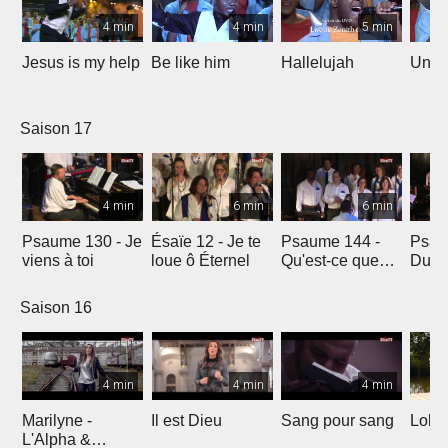
4 min
4 min
5 min
Jesus is my help
Be like him
Hallelujah
Un jo
Saison 17
4 min
6 min
6 min
Psaume 130 - Je
Ésaïe 12 - Je te
Psaume 144 -
Psau
viens à toi
loue ô Éternel
Qu'est-ce que
Du le
l'homme ?
soleil
Saison 16
4 min
4 min
4 min
Marilyne -
Il est Dieu
Sang pour sang
Lola
L'Alpha &