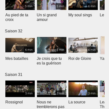
5 min
5 min
6 min
Au pied de ta
Un si grand
My soul sings
Le pr
croix
amour
Saison 32
6 min
5 min
4 min
Mes batailles
Je crois que tu
Roi de Gloire
Yahw
es la guérison
Saison 31
3 min
3 min
3 min
Rossignol
Nous ne
La source
Lean
tremblerons pas
The