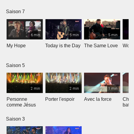
Saison 7
6 min
5 min
5 min
My Hope
Today is the Day
The Same Love
Wond
Saison 5
2 min
2 min
1 min
Personne
Porter l'espoir
Avec la force
Chaq
comme Jésus
batt
Saison 3