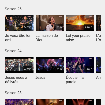
Saison 25
5 min
3 min
4 min
Je veux être ton
La maison de
Let your praise
L'alp
ami
Dieu
arise
L'om
Saison 24
4 min
10 min
8 min
Jésus nous a
Jésus
Écouter Ta
Ami S
délivrés
parole
Saison 23