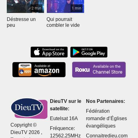
2 min
1 min
Déstresse un
Qui pourrait
peu
combler le vide
DieuTV sur le
Nos Partenaires:
satellite:
Fédération
Eutelsat 16A
romande d’Églises
Copyright ©
évangéliques
Fréquence:
DieuTV 2026 ,
12562.25MHz
Connaitredieu.com