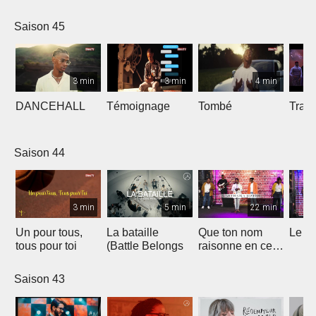
Saison 45
3 min
3 min
4 min
DANCEHALL
Témoignage
Tombé
Tranq
Saison 44
3 min
5 min
22 min
Un pour tous,
La bataille
Que ton nom
Le li
tous pour toi
(Battle Belongs
raisonne en ce
lieu
Saison 43