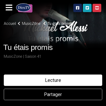
Accueil
MusicZone
Tu étais promis
Tu étais promis
MusicZone | Saison 41
Lecture
Partager