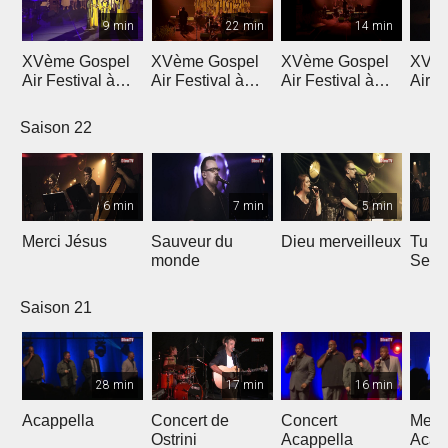
9 min
22 min
14 min
XVème Gospel
XVème Gospel
XVème Gospel
XVèm
Air Festival à
Air Festival à
Air Festival à
Air F
Martigny
Martigny
Martigny
Mart
Saison 22
6 min
7 min
5 min
Merci Jésus
Sauveur du
Dieu merveilleux
Tu es
monde
Seig
Saison 21
28 min
17 min
16 min
Acappella
Concert de
Concert
Mega
Ostrini
Acappella
Acap