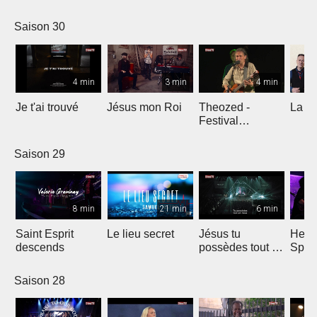
Comp
Yout
Saison 30
4 min
3 min
4 min
Je t'ai trouvé
Jésus mon Roi
Theozed -
La cl
Festival
Gagnière
Saison 29
8 min
21 min
6 min
Saint Esprit
Le lieu secret
Jésus tu
He W
descends
possèdes tout en
Spar
nous
Saison 28