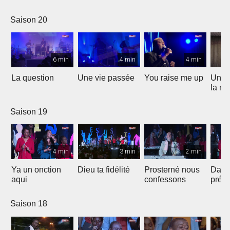
Saison 20
6 min
4 min
4 min
La question
Une vie passée
You raise me up
Une b
la me
Saison 19
4 min
3 min
2 min
Ya un onction
Dieu ta fidélité
Prosterné nous
Dans
aqui
confessons
prés
Saison 18