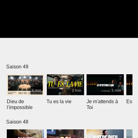
Saison 49
6 min
3 min
5 min
Dieu de
Tu es la vie
Je m'attends à
Espri
l'impossible
Toi
Saison 48