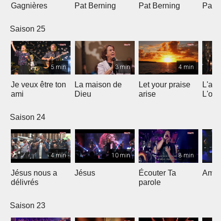
Gagnières
Pat Berning
Pat Berning
Pat 
Saison 25
5 min
3 min
4 min
Je veux être ton
La maison de
Let your praise
L'alp
ami
Dieu
arise
L'om
Saison 24
4 min
10 min
8 min
Jésus nous a
Jésus
Écouter Ta
Ami S
délivrés
parole
Saison 23