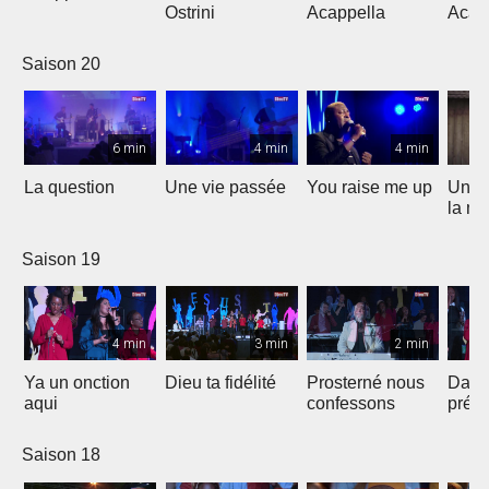
Ostrini
Acappella
Acap
Saison 20
6 min
4 min
4 min
La question
Une vie passée
You raise me up
Une b
la me
Saison 19
4 min
3 min
2 min
Ya un onction
Dieu ta fidélité
Prosterné nous
Dans
aqui
confessons
prés
Saison 18