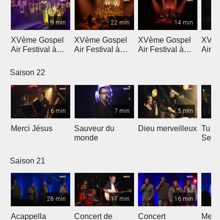
9 min
22 min
14 min
XVème Gospel
XVème Gospel
XVème Gospel
XVèm
Air Festival à
Air Festival à
Air Festival à
Air F
Martigny
Martigny
Martigny
Mart
Saison 22
6 min
7 min
5 min
Merci Jésus
Sauveur du
Dieu merveilleux
Tu es
monde
Seig
Saison 21
28 min
17 min
16 min
Acappella
Concert de
Concert
Mega