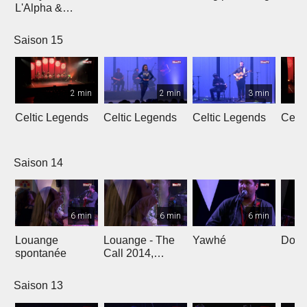
L'Alpha &
L'Oméga
Saison 15
2 min
2 min
3 min
Celtic Legends
Celtic Legends
Celtic Legends
Celt
Saison 14
6 min
6 min
6 min
Louange
Louange - The
Yawhé
Down 
spontanée
Call 2014,
Genève
Saison 13