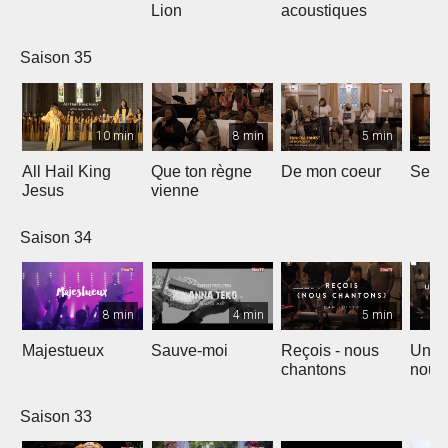
Lion
acoustiques
Saison 35
10 min
8 min
5 min
All Hail King
Que ton règne
De mon coeur
Senti
Jesus
vienne
Saison 34
8 min
4 min
5 min
Majestueux
Sauve-moi
Reçois - nous
Un so
chantons
nouv
Saison 33