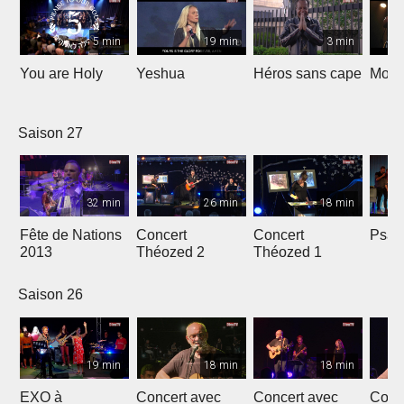
5 min
19 min
3 min
You are Holy
Yeshua
Héros sans cape
Moi e
Saison 27
32 min
26 min
18 min
Fête de Nations
Concert
Concert
Psau
2013
Théozed 2
Théozed 1
Saison 26
19 min
18 min
18 min
EXO à
Concert avec
Concert avec
Conc