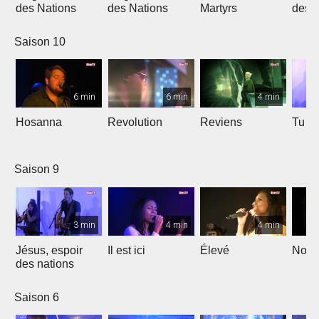
des Nations
des Nations
Martyrs
des 
Saison 10
6 min
6 min
4 min
Hosanna
Revolution
Reviens
Tu e
Saison 9
3 min
4 min
4 min
Jésus, espoir
Il est ici
Élevé
Noël
des nations
Saison 6