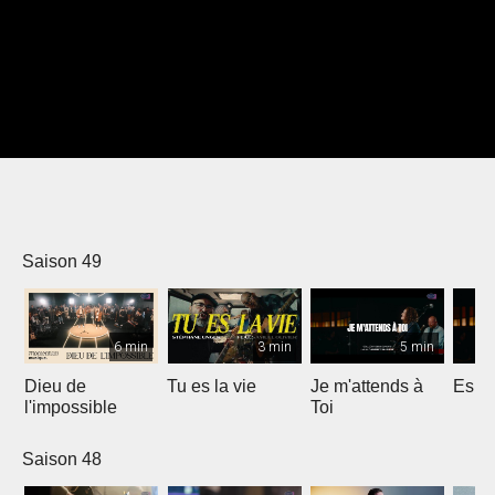
Saison 49
6 min
3 min
5 min
Dieu de
Tu es la vie
Je m'attends à
Espri
l'impossible
Toi
Saison 48