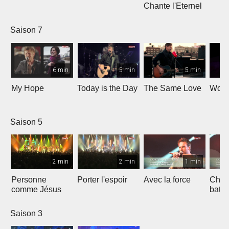
Chante l'Eternel
Saison 7
6 min
5 min
5 min
My Hope
Today is the Day
The Same Love
Wond
Saison 5
2 min
2 min
1 min
Personne
Porter l'espoir
Avec la force
Chaq
comme Jésus
batt
Saison 3