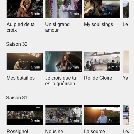
5 min
5 min
6 min
Au pied de ta
Un si grand
My soul sings
Le pr
croix
amour
Saison 32
6 min
5 min
4 min
Mes batailles
Je crois que tu
Roi de Gloire
Yahw
es la guérison
Saison 31
3 min
3 min
3 min
Rossignol
Nous ne
La source
Lean