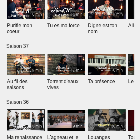
10 min
10 min
9 min
Purifie mon
Tu es ma force
Digne est ton
Allél
coeur
nom
Saison 37
9 min
12 min
10 min
Au fil des
Torrent d'eaux
Ta présence
Le sa
saisons
vives
Saison 36
3 min
9 min
30 min
Ma renaissance
L'agneau et le
Louanges
Tout 