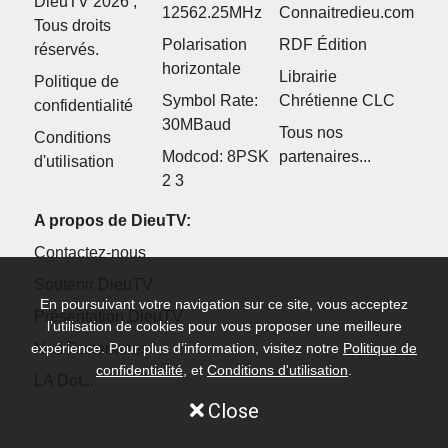
DieuTV 2026 ,
12562.25MHz
Connaitredieu.com
Tous droits
Polarisation
RDF Édition
réservés.
horizontale
Librairie
Politique de
Symbol Rate:
Chrétienne CLC
confidentialité
30MBaud
Tous nos
Conditions
Modcod: 8PSK
partenaires...
d'utilisation
2 3
A propos de DieuTV:
Contactez-nous
Soutenir DieuTV
En poursuivant votre navigation sur ce site, vous acceptez
Présentation DieuTV
l’utilisation de cookies pour vous proposer une meilleure
expérience. Pour plus d’information, visitez notre
Politique de
Nos Partenaires
confidentialité
, et
Conditions d'utilisation
.
LA Dot...