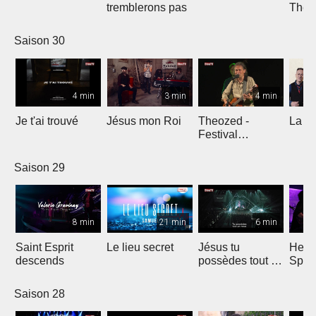
tremblerons pas
The
Comp
Yout
Saison 30
4 min
3 min
4 min
Je t'ai trouvé
Jésus mon Roi
Theozed -
La cl
Festival
Gagnière
Saison 29
8 min
21 min
6 min
Saint Esprit
Le lieu secret
Jésus tu
He W
descends
possèdes tout en
Spar
nous
Saison 28