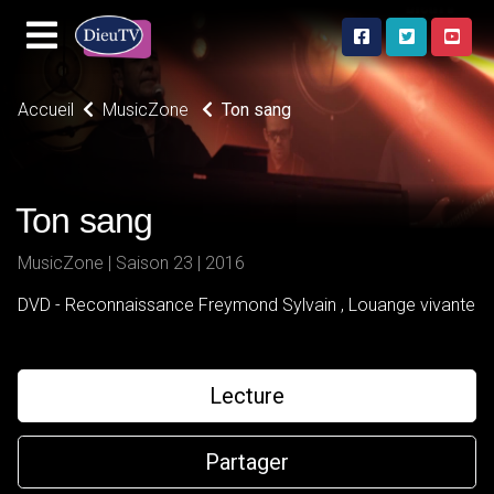
Accueil
MusicZone
Ton sang
Ton sang
MusicZone | Saison 23 | 2016
DVD - Reconnaissance Freymond Sylvain , Louange vivante
Lecture
Partager