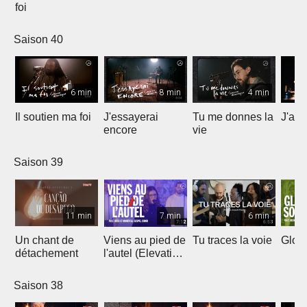
foi
Saison 40
6 min
8 min
4 min
Il soutien ma foi
J'essayerai
Tu me donnes la
J'ai 
encore
vie
Saison 39
11 min
7 min
6 min
Un chant de
Viens au pied de
Tu traces la voie
Gloir
détachement
l'autel (Elevation
Worship)
Saison 38