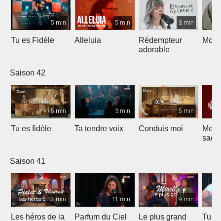
5 min
5 min
3 min
Tu es Fidèle
Alleluia
Rédempteur
Mon 
adorable
Saison 42
5 min
3 min
5 min
Tu es fidèle
Ta tendre voix
Conduis moi
Merve
sacri
Saison 41
12 min
11 min
9 min
Les héros de la
Parfum du Ciel
Le plus grand
Tu ét