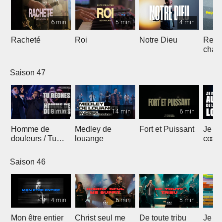
6 min
5 min
4 min
Racheté
Roi
Notre Dieu
Reçoi
chan
Saison 47
8 min
14 min
6 min
Homme de
Medley de
Fort et Puissant
Je re
douleurs / Tu
louange
cœur 
règnes
loua
Saison 46
4 min
6 min
5 min
Mon être entier
Christ seul me
De toute tribu
Je m