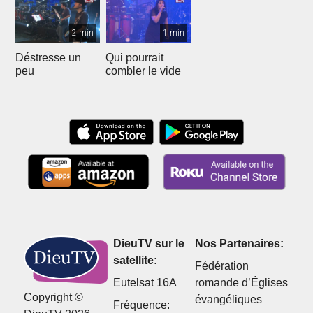
2 min
1 min
Déstresse un
Qui pourrait
peu
combler le vide
DieuTV sur le
Nos Partenaires:
satellite:
Fédération
Eutelsat 16A
romande d’Églises
Copyright ©
évangéliques
Fréquence: