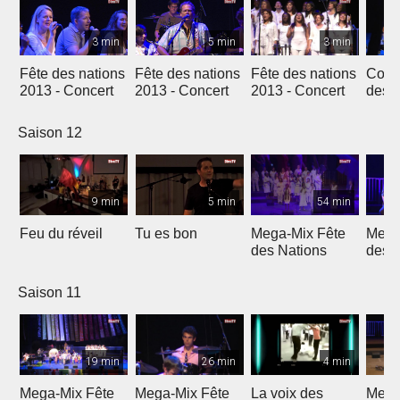
3 min
5 min
3 min
Fête des nations
Fête des nations
Fête des nations
Conc
2013 - Concert
2013 - Concert
2013 - Concert
des n
(201
Saison 12
9 min
5 min
54 min
Feu du réveil
Tu es bon
Mega-Mix Fête
Mega
des Nations
des 
Saison 11
19 min
26 min
4 min
Mega-Mix Fête
Mega-Mix Fête
La voix des
Mega