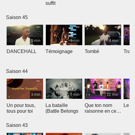
suffit
Saison 45
3 min
3 min
4 min
DANCEHALL
Témoignage
Tombé
Tranq
Saison 44
3 min
5 min
22 min
Un pour tous,
La bataille
Que ton nom
Le li
tous pour toi
(Battle Belongs
raisonne en ce
lieu
Saison 43