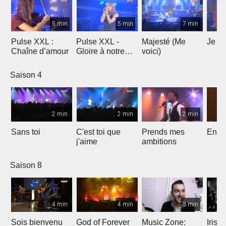
5 min
5 min
7 min
Pulse XXL :
Pulse XXL -
Majesté (Me
Je te
Chaîne d’amour
Gloire à notre
voici)
Dieu
Saison 4
2 min
2 min
2 min
Sans toi
C'est toi que
Prends mes
Entre
j'aime
ambitions
Saison 8
4 min
4 min
3 min
Sois bienvenu
God of Forever
Music Zone:
Irish