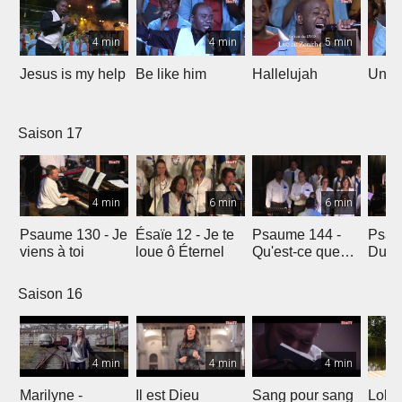
4 min
4 min
5 min
Jesus is my help
Be like him
Hallelujah
Un jo
Saison 17
4 min
6 min
6 min
Psaume 130 - Je
Ésaïe 12 - Je te
Psaume 144 -
Psau
viens à toi
loue ô Éternel
Qu'est-ce que
Du le
l'homme ?
soleil
Saison 16
4 min
4 min
4 min
Marilyne -
Il est Dieu
Sang pour sang
Lola