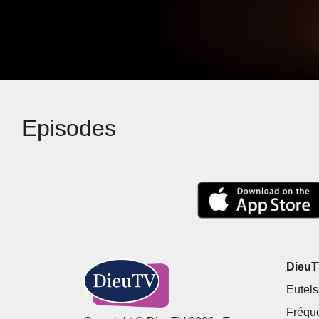
Episodes
DieuTV
Eutels
Fréqu