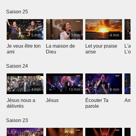
Saison 25
5 min
3 min
4 min
Je veux être ton
La maison de
Let your praise
L'alp
ami
Dieu
arise
L'om
Saison 24
4 min
10 min
8 min
Jésus nous a
Jésus
Écouter Ta
Ami S
délivrés
parole
Saison 23