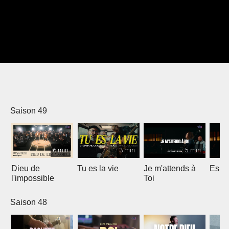
Saison 49
6 min
3 min
5 min
Dieu de
Tu es la vie
Je m'attends à
Espri
l'impossible
Toi
Saison 48