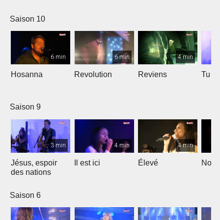
Saison 10
6 min
6 min
4 min
Hosanna
Revolution
Reviens
Tu e
Saison 9
3 min
4 min
4 min
Jésus, espoir
Il est ici
Élevé
Noël
des nations
Saison 6