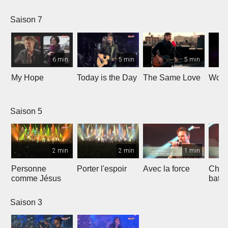
Saison 7
6 min
5 min
5 min
My Hope
Today is the Day
The Same Love
Wond
Saison 5
2 min
2 min
1 min
Personne
Porter l'espoir
Avec la force
Chaq
comme Jésus
batt
Saison 3