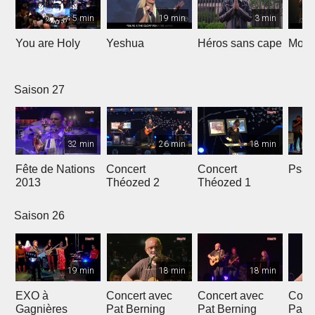
5 min
19 min
3 min
You are Holy
Yeshua
Héros sans cape
Moi e
Saison 27
32 min
26 min
18 min
Fête de Nations
Concert
Concert
Psau
2013
Théozed 2
Théozed 1
Saison 26
19 min
18 min
18 min
EXO à
Concert avec
Concert avec
Conc
Gagnières
Pat Berning
Pat Berning
Pat 