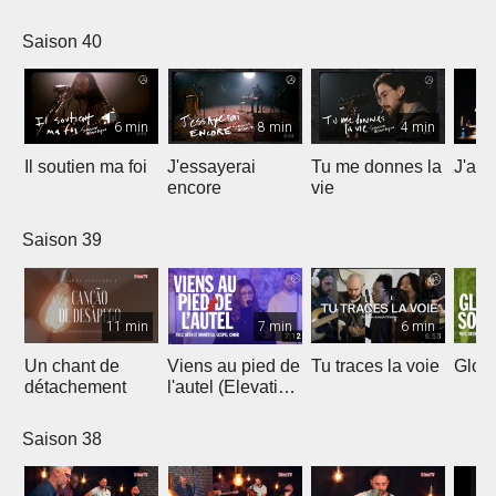
Saison 40
6 min
8 min
4 min
Il soutien ma foi
J'essayerai
Tu me donnes la
J'ai 
encore
vie
Saison 39
11 min
7 min
6 min
Un chant de
Viens au pied de
Tu traces la voie
Gloir
détachement
l'autel (Elevation
Worship)
Saison 38