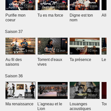
10 min
10 min
9 min
Purifie mon
Tu es ma force
Digne est ton
Allél
coeur
nom
Saison 37
9 min
12 min
10 min
Au fil des
Torrent d'eaux
Ta présence
Le sa
saisons
vives
Saison 36
3 min
9 min
30 min
Ma renaissance
L'agneau et le
Louanges
Tout 
Lion
acoustiques