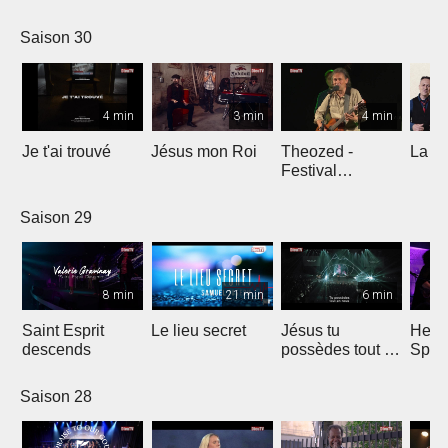
Comp
Yout
Saison 30
4 min
3 min
4 min
Je t'ai trouvé
Jésus mon Roi
Theozed -
La cl
Festival
Gagnière
Saison 29
8 min
21 min
6 min
Saint Esprit
Le lieu secret
Jésus tu
He W
descends
possèdes tout en
Spar
nous
Saison 28