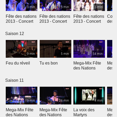
3 min
5 min
3 min
Fête des nations
Fête des nations
Fête des nations
Conc
2013 - Concert
2013 - Concert
2013 - Concert
des n
(201
Saison 12
9 min
5 min
54 min
Feu du réveil
Tu es bon
Mega-Mix Fête
Mega
des Nations
des 
Saison 11
19 min
26 min
4 min
Mega-Mix Fête
Mega-Mix Fête
La voix des
Mega
des Nations
des Nations
Martyrs
des 