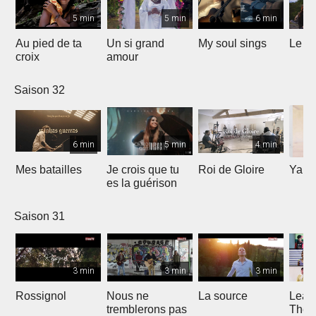
5 min
5 min
6 min
Au pied de ta
Un si grand
My soul sings
Le pr
croix
amour
Saison 32
6 min
5 min
4 min
Mes batailles
Je crois que tu
Roi de Gloire
Yahw
es la guérison
Saison 31
3 min
3 min
3 min
Rossignol
Nous ne
La source
Lean
tremblerons pas
The