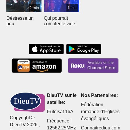
2 min
1 min
Déstresse un
Qui pourrait
peu
combler le vide
DieuTV sur le
Nos Partenaires:
satellite:
Fédération
Eutelsat 16A
romande d’Églises
Copyright ©
évangéliques
Fréquence:
DieuTV 2026 ,
12562.25MHz
Connaitredieu.com