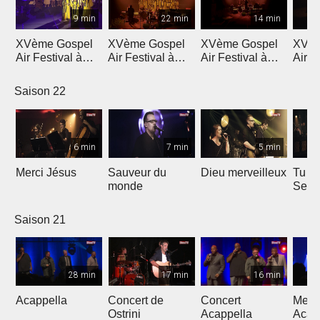
9 min
22 min
14 min
XVème Gospel
XVème Gospel
XVème Gospel
XVèm
Air Festival à
Air Festival à
Air Festival à
Air F
Martigny
Martigny
Martigny
Mart
Saison 22
6 min
7 min
5 min
Merci Jésus
Sauveur du
Dieu merveilleux
Tu es
monde
Seig
Saison 21
28 min
17 min
16 min
Acappella
Concert de
Concert
Mega
Ostrini
Acappella
Acap