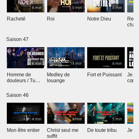
6 min
5 min
4 min
Racheté
Roi
Notre Dieu
Reçoi
chan
Saison 47
8 min
14 min
6 min
Homme de
Medley de
Fort et Puissant
Je re
douleurs / Tu
louange
cœur 
règnes
loua
Saison 46
4 min
6 min
5 min
Mon être entier
Christ seul me
De toute tribu
Je m
suffit