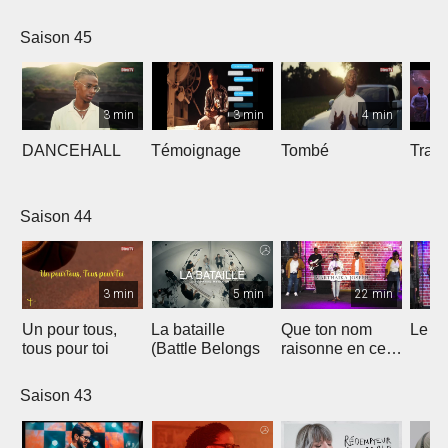
Saison 45
3 min
3 min
4 min
DANCEHALL
Témoignage
Tombé
Tranq
Saison 44
3 min
5 min
22 min
Un pour tous,
La bataille
Que ton nom
Le li
tous pour toi
(Battle Belongs
raisonne en ce
lieu
Saison 43