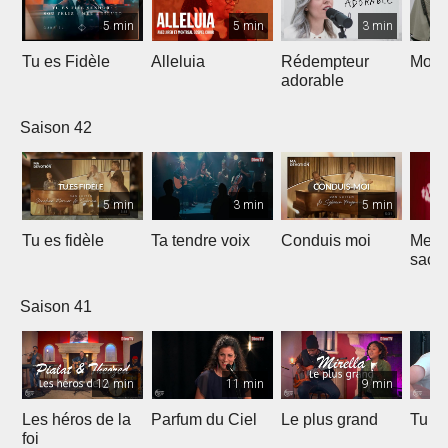
5 min
5 min
3 min
Tu es Fidèle
Alleluia
Rédempteur
Mon 
adorable
Saison 42
5 min
3 min
5 min
Tu es fidèle
Ta tendre voix
Conduis moi
Merve
sacri
Saison 41
12 min
11 min
9 min
Les héros de la
Parfum du Ciel
Le plus grand
Tu ét
foi