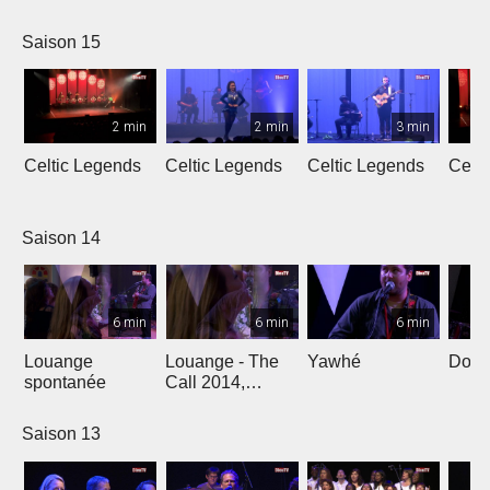
L'Oméga
Saison 15
2 min
2 min
3 min
Celtic Legends
Celtic Legends
Celtic Legends
Celt
Saison 14
6 min
6 min
6 min
Louange
Louange - The
Yawhé
Down 
spontanée
Call 2014,
Genève
Saison 13