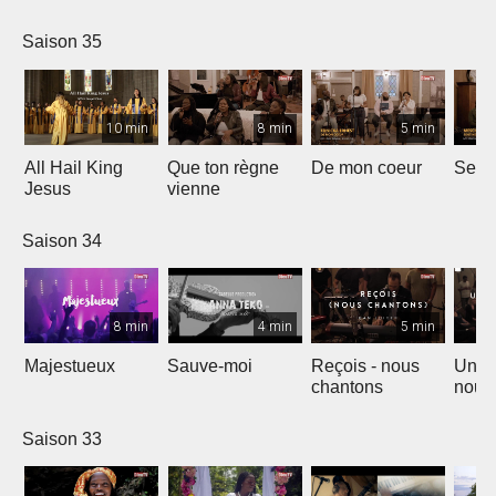
Saison 35
10 min
8 min
5 min
All Hail King
Que ton règne
De mon coeur
Senti
Jesus
vienne
Saison 34
8 min
4 min
5 min
Majestueux
Sauve-moi
Reçois - nous
Un so
chantons
nouv
Saison 33