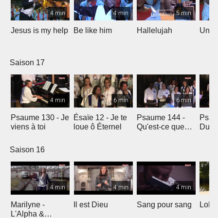
4 min
4 min
5 min
Jesus is my help
Be like him
Hallelujah
Un jo
Saison 17
4 min
6 min
6 min
Psaume 130 - Je
Ésaïe 12 - Je te
Psaume 144 -
Psau
viens à toi
loue ô Éternel
Qu'est-ce que
Du le
l'homme ?
soleil
Saison 16
4 min
4 min
4 min
Marilyne -
Il est Dieu
Sang pour sang
Lola
L'Alpha &