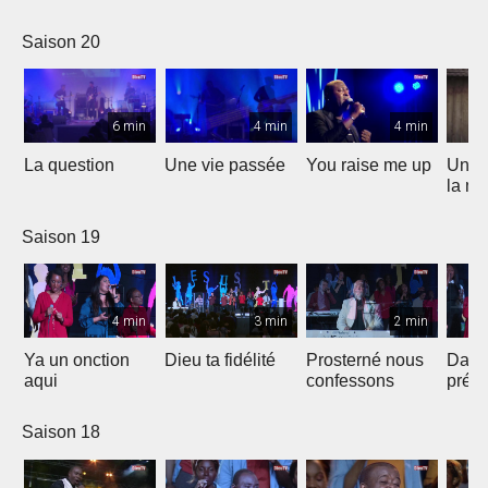
Saison 20
6 min
4 min
4 min
La question
Une vie passée
You raise me up
Une b
la me
Saison 19
4 min
3 min
2 min
Ya un onction
Dieu ta fidélité
Prosterné nous
Dans
aqui
confessons
prés
Saison 18