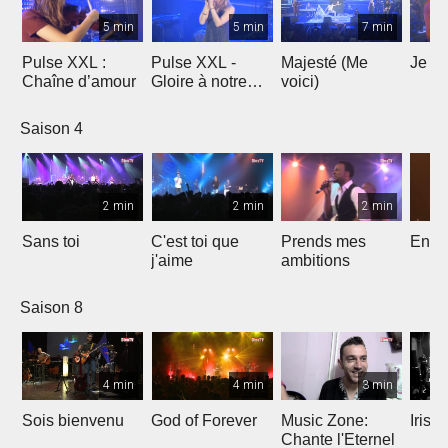
5 min
5 min
7 min
Pulse XXL :
Pulse XXL -
Majesté (Me
Je te
Chaîne d’amour
Gloire à notre
voici)
Dieu
Saison 4
2 min
2 min
2 min
Sans toi
C'est toi que
Prends mes
Entre
j'aime
ambitions
Saison 8
4 min
4 min
3 min
Sois bienvenu
God of Forever
Music Zone:
Irish
Chante l'Eternel