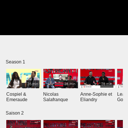
Season 1
26 min
28 min
28 min
Cospiel &
Nicolas
Anne-Sophie et
Lean
Emeraude
Salafranque
Eliandry
Gonz
Saison 2