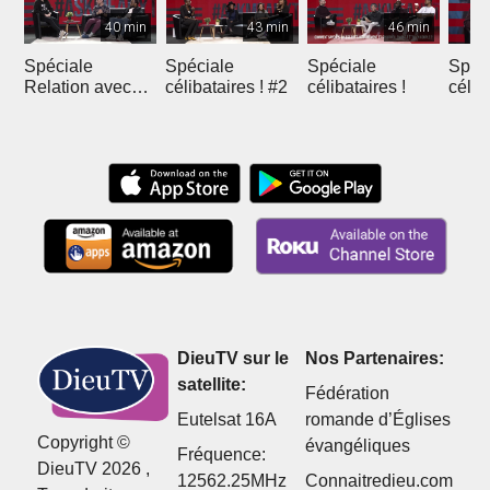
40 min
43 min
46 min
Spéciale
Spéciale
Spéciale
Spéc
Relation avec
célibataires ! #2
célibataires !
célib
Dieu !
DieuTV sur le
Nos Partenaires:
satellite:
Fédération
Eutelsat 16A
romande d’Églises
Copyright ©
évangéliques
Fréquence:
DieuTV 2026 ,
12562.25MHz
Connaitredieu.com