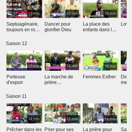
16 min
19 min
18 min
Septuagénaire,
Dancer pour
La place des
Love 
toujours en route
glorifier Dieu
enfants dans le
avec Dieu
projet de Dieu
Saison 12
17 min
14 min
18 min
Porteuse
La marche de
Femmes Esther
Dima
d'espoir
prière
medi
prophétique
Saison 11
14 min
12 min
16 min
Prêcher dans les
Prier pour ses
La prière pour
Sauv