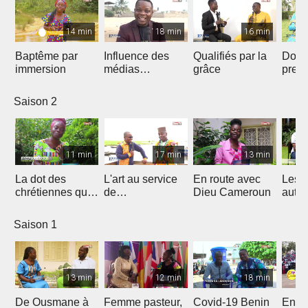
14 min
18 min
16 min
Baptême par
Influence des
Qualifiés par la
Donn
immersion
médias
grâce
preu
Chrétiens...
d’amo
Saison 2
11 min
17 min
13 min
La dot des
L'art au service
En route avec
Les 
chrétiennes qui
de
Dieu Cameroun
autod
fâche
l'évangélisation
Saison 1
13 min
12 min
18 min
De Ousmane à
Femme pasteur,
Covid-19 Benin
En R