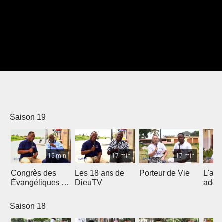
Saison 19
15 min
17 min
17 min
Congrès des
Les 18 ans de
Porteur de Vie
L'am
Évangéliques de
DieuTV
ados
l’Afrique
Francophone
Saison 18