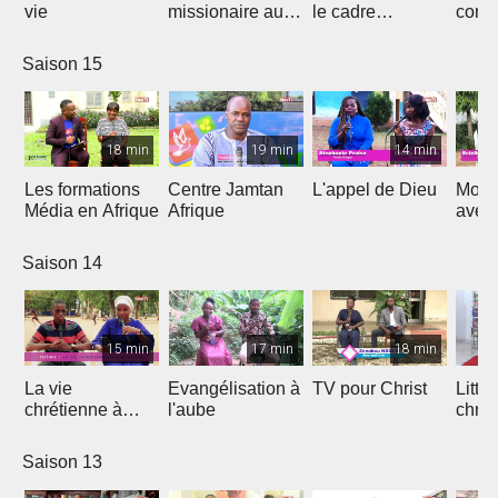
vie
missionaire au
le cadre
cont
Cameroun
Théologique
de l'
d'Afrique
Saison 15
18 min
19 min
14 min
Les formations
Centre Jamtan
L'appel de Dieu
Mon h
Média en Afrique
Afrique
avec
Saison 14
15 min
17 min
18 min
La vie
Evangélisation à
TV pour Christ
Litte
chrétienne à
l'aube
chrét
l'université
Saison 13