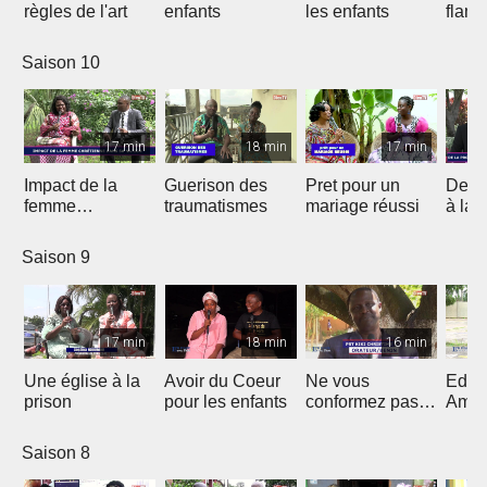
règles de l'art
enfants
les enfants
flam
Saison 10
17 min
18 min
17 min
Impact de la
Guerison des
Pret pour un
De la
femme
traumatismes
mariage réussi
à la 
chrétienne dans
sa Nation
Saison 9
17 min
18 min
16 min
Une église à la
Avoir du Coeur
Ne vous
Eduq
prison
pour les enfants
conformez pas
Amou
au siècle présent
douc
Saison 8