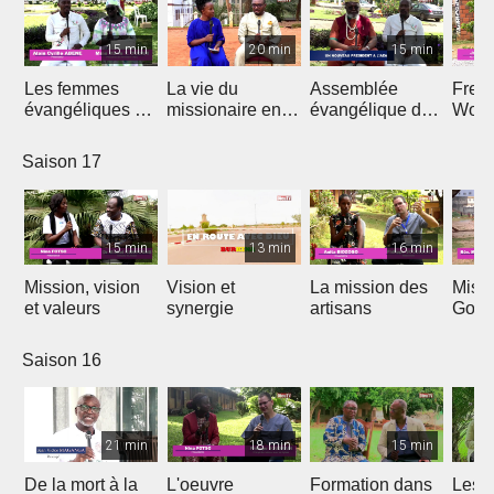
15 min
20 min
15 min
Les femmes
La vie du
Assemblée
Free
évangéliques du
missionaire en
évangélique de
Wors
Cameroun
Afrique
l'Afrique
Saison 17
15 min
13 min
16 min
Mission, vision
Vision et
La mission des
Miss
et valeurs
synergie
artisans
Gon
Saison 16
21 min
18 min
15 min
De la mort à la
L'oeuvre
Formation dans
Les d