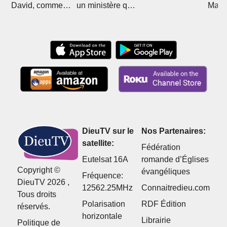
David, comment
un ministère qui
Mali 
Christ l'a sorti de
divise
Boub
l'islam
DieuTV sur le
Nos Partenaires:
satellite:
Fédération
Eutelsat 16A
romande d’Églises
Copyright ©
évangéliques
Fréquence:
DieuTV 2026 ,
12562.25MHz
Connaitredieu.com
Tous droits
Polarisation
RDF Édition
réservés.
horizontale
Librairie
Politique de