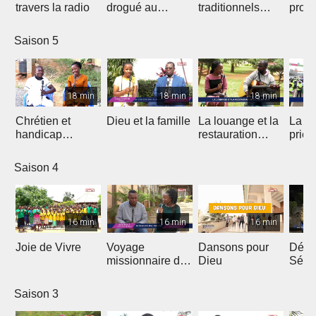
travers la radio
drogué au
traditionnels
profe
service de Jésus
dans le Gospel
des 
Saison 5
18 min
18 min
18 min
Chrétien et
Dieu et la famille
La louange et la
La m
handicap
restauration
prièr
physique
d'une nation
natio
Saison 4
16 min
16 min
16 min
Joie de Vivre
Voyage
Dansons pour
Débri
missionnaire de
Dieu
Sémi
J.E.M au
Coto
Cameroun
Saison 3