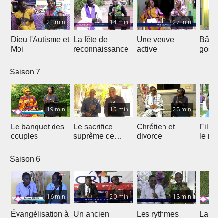
21 min
14 min
27 min
Dieu l'Autisme et
La fête de
Une veuve
Bâtir
Moi
reconnaissance
active
gosp
Saison 7
19 min
15 min
23 min
Le banquet des
Le sacrifice
Chrétien et
Film 
couples
suprême de
divorce
le ma
Jésus
Saison 6
16 min
20 min
13 min
Évangélisation à
Un ancien
Les rythmes
La vi