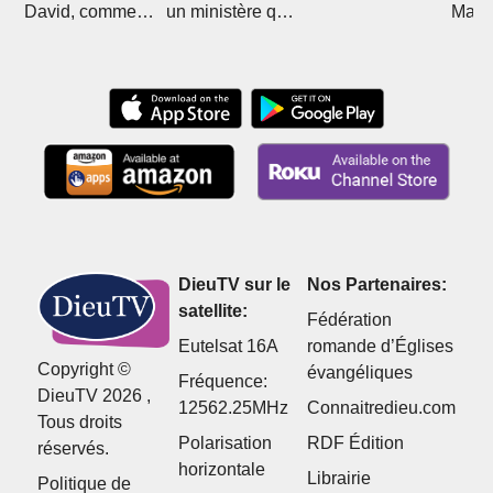
David, comment
un ministère qui
Mali 
Christ l'a sorti de
divise
Boub
l'islam
DieuTV sur le
Nos Partenaires:
satellite:
Fédération
Eutelsat 16A
romande d’Églises
Copyright ©
évangéliques
Fréquence:
DieuTV 2026 ,
12562.25MHz
Connaitredieu.com
Tous droits
Polarisation
RDF Édition
réservés.
horizontale
Librairie
Politique de