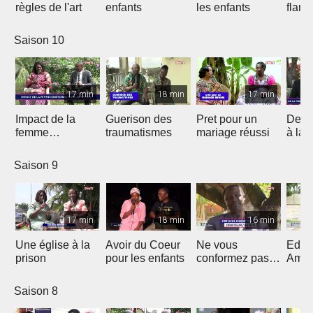
règles de l'art
enfants
les enfants
flam
Saison 10
17 min
18 min
17 min
Impact de la
Guerison des
Pret pour un
De la
femme
traumatismes
mariage réussi
à la 
chrétienne dans
sa Nation
Saison 9
17 min
18 min
16 min
Une église à la
Avoir du Coeur
Ne vous
Eduq
prison
pour les enfants
conformez pas
Amou
au siècle présent
douc
Saison 8