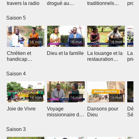
travers la radio
drogué au
traditionnels
profe
service de Jésus
dans le Gospel
des 
Saison 5
18 min
18 min
18 min
Chrétien et
Dieu et la famille
La louange et la
La m
handicap
restauration
prièr
physique
d'une nation
natio
Saison 4
16 min
16 min
16 min
Joie de Vivre
Voyage
Dansons pour
Débri
missionnaire de
Dieu
Sémi
J.E.M au
Coto
Cameroun
Saison 3