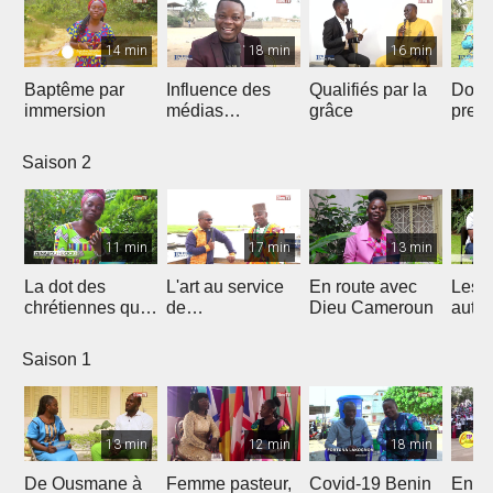
14 min
18 min
16 min
Baptême par
Influence des
Qualifiés par la
Donn
immersion
médias
grâce
preu
Chrétiens...
d’amo
Saison 2
11 min
17 min
13 min
La dot des
L'art au service
En route avec
Les 
chrétiennes qui
de
Dieu Cameroun
autod
fâche
l'évangélisation
Saison 1
13 min
12 min
18 min
De Ousmane à
Femme pasteur,
Covid-19 Benin
En R