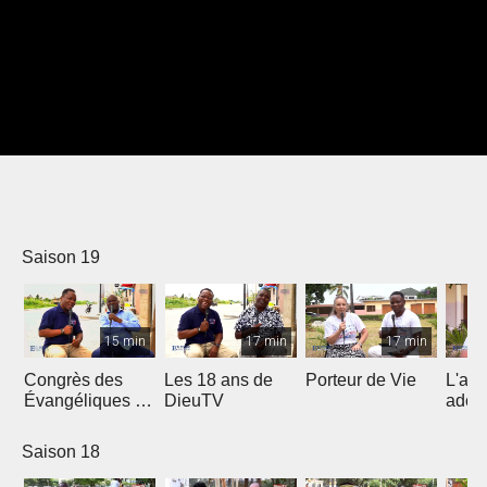
Saison 19
15 min
17 min
17 min
Congrès des
Les 18 ans de
Porteur de Vie
L'am
Évangéliques de
DieuTV
ados
l’Afrique
Francophone
Saison 18