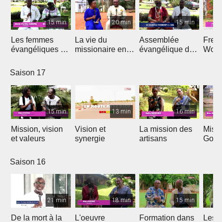
15 min
20 min
15 min
Les femmes
La vie du
Assemblée
Free
évangéliques du
missionaire en
évangélique de
Wors
Cameroun
Afrique
l'Afrique
Saison 17
15 min
13 min
16 min
Mission, vision
Vision et
La mission des
Miss
et valeurs
synergie
artisans
Gon
Saison 16
21 min
18 min
15 min
De la mort à la
L'oeuvre
Formation dans
Les d