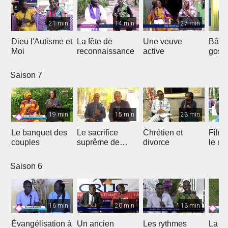
21 min
14 min
27 min
Dieu l'Autisme et
La fête de
Une veuve
Bâtir
Moi
reconnaissance
active
gosp
Saison 7
19 min
15 min
23 min
Le banquet des
Le sacrifice
Chrétien et
Film 
couples
suprême de
divorce
le ma
Jésus
Saison 6
16 min
20 min
13 min
Évangélisation à
Un ancien
Les rythmes
La vi