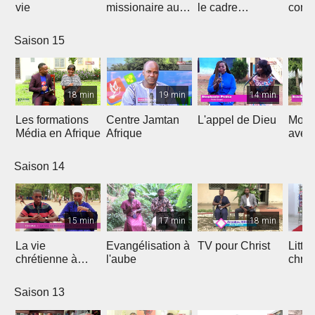
vie
missionaire au
le cadre
cont
Cameroun
Théologique
de l'
d'Afrique
Saison 15
18 min
19 min
14 min
Les formations
Centre Jamtan
L'appel de Dieu
Mon h
Média en Afrique
Afrique
avec
Saison 14
15 min
17 min
18 min
La vie
Evangélisation à
TV pour Christ
Litte
chrétienne à
l'aube
chrét
l'université
Saison 13