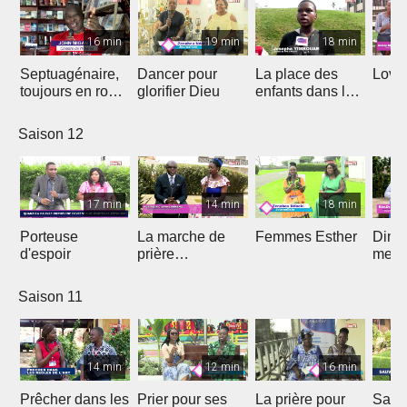
16 min
19 min
18 min
Septuagénaire,
Dancer pour
La place des
Love 
toujours en route
glorifier Dieu
enfants dans le
avec Dieu
projet de Dieu
Saison 12
17 min
14 min
18 min
Porteuse
La marche de
Femmes Esther
Dima
d'espoir
prière
medi
prophétique
Saison 11
14 min
12 min
16 min
Prêcher dans les
Prier pour ses
La prière pour
Sauv