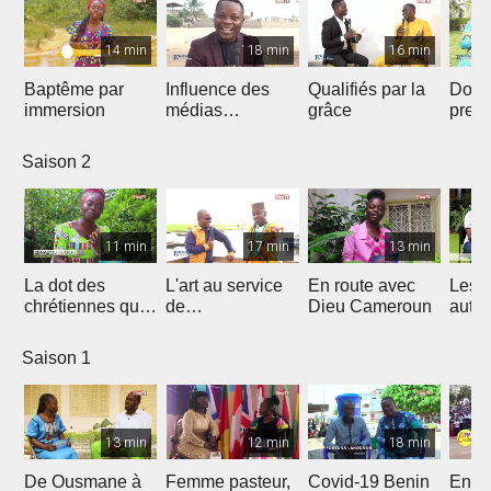
14 min
18 min
16 min
Baptême par
Influence des
Qualifiés par la
Donn
immersion
médias
grâce
preu
Chrétiens...
d’amo
Saison 2
11 min
17 min
13 min
La dot des
L'art au service
En route avec
Les 
chrétiennes qui
de
Dieu Cameroun
autod
fâche
l'évangélisation
Saison 1
13 min
12 min
18 min
De Ousmane à
Femme pasteur,
Covid-19 Benin
En R