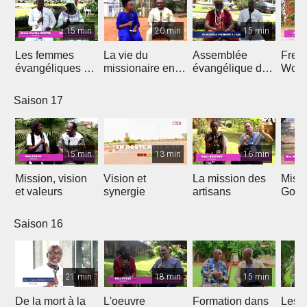
15 min
20 min
15 min
Les femmes
La vie du
Assemblée
Free
évangéliques du
missionaire en
évangélique de
Wors
Cameroun
Afrique
l'Afrique
Saison 17
15 min
13 min
16 min
Mission, vision
Vision et
La mission des
Miss
et valeurs
synergie
artisans
Gon
Saison 16
21 min
18 min
15 min
De la mort à la
L'oeuvre
Formation dans
Les d