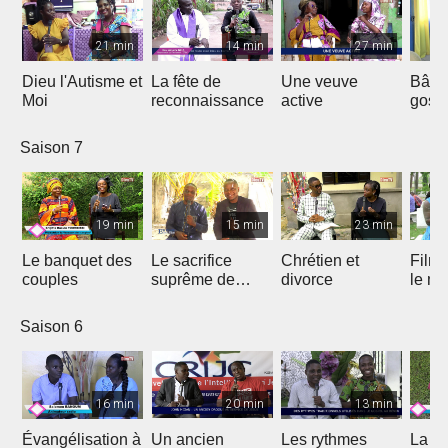
21 min
14 min
27 min
Dieu l'Autisme et
La fête de
Une veuve
Bâtir
Moi
reconnaissance
active
gosp
Saison 7
19 min
15 min
23 min
Le banquet des
Le sacrifice
Chrétien et
Film 
couples
suprême de
divorce
le ma
Jésus
Saison 6
16 min
20 min
13 min
Évangélisation à
Un ancien
Les rythmes
La vi