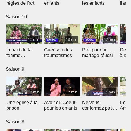
règles de l'art
enfants
les enfants
flam
Saison 10
17 min
18 min
17 min
Impact de la
Guerison des
Pret pour un
De la
femme
traumatismes
mariage réussi
à la 
chrétienne dans
sa Nation
Saison 9
17 min
18 min
16 min
Une église à la
Avoir du Coeur
Ne vous
Eduq
prison
pour les enfants
conformez pas
Amou
au siècle présent
douc
Saison 8