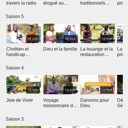
travers la radio
drogué au
traditionnels
profe
service de Jésus
dans le Gospel
des 
Saison 5
18 min
18 min
18 min
Chrétien et
Dieu et la famille
La louange et la
La m
handicap
restauration
prièr
physique
d'une nation
natio
Saison 4
16 min
16 min
16 min
Joie de Vivre
Voyage
Dansons pour
Débri
missionnaire de
Dieu
Sémi
J.E.M au
Coto
Cameroun
Saison 3