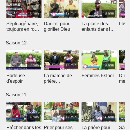
16 min
19 min
18 min
Septuagénaire,
Dancer pour
La place des
Love 
toujours en route
glorifier Dieu
enfants dans le
avec Dieu
projet de Dieu
Saison 12
17 min
14 min
18 min
Porteuse
La marche de
Femmes Esther
Dima
d'espoir
prière
medi
prophétique
Saison 11
14 min
12 min
16 min
Prêcher dans les
Prier pour ses
La prière pour
Sauv