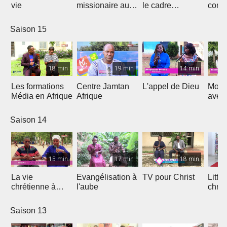
vie
missionaire au
le cadre
cont
Cameroun
Théologique
de l'
d'Afrique
Saison 15
18 min
19 min
14 min
Les formations
Centre Jamtan
L'appel de Dieu
Mon h
Média en Afrique
Afrique
avec
Saison 14
15 min
17 min
18 min
La vie
Evangélisation à
TV pour Christ
Litte
chrétienne à
l'aube
chrét
l'université
Saison 13