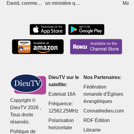
David, comment
un ministère qui
Mali 
Christ l'a sorti de
divise
Boub
l'islam
DieuTV sur le
Nos Partenaires:
satellite:
Fédération
Eutelsat 16A
romande d’Églises
Copyright ©
évangéliques
Fréquence:
DieuTV 2026 ,
12562.25MHz
Connaitredieu.com
Tous droits
Polarisation
RDF Édition
réservés.
horizontale
Librairie
Politique de