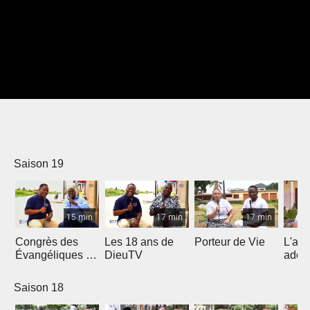
Saison 19
15 min
17 min
17 min
Congrès des
Les 18 ans de
Porteur de Vie
L'am
Évangéliques de
DieuTV
ados
l’Afrique
Francophone
Saison 18