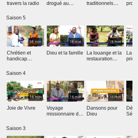
travers la radio
drogué au
traditionnels
profe
service de Jésus
dans le Gospel
des 
Saison 5
18 min
18 min
18 min
Chrétien et
Dieu et la famille
La louange et la
La m
handicap
restauration
prièr
physique
d'une nation
natio
Saison 4
16 min
16 min
16 min
Joie de Vivre
Voyage
Dansons pour
Débri
missionnaire de
Dieu
Sémi
J.E.M au
Coto
Cameroun
Saison 3