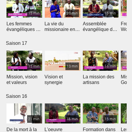
15 min
20 min
15 min
Les femmes
La vie du
Assemblée
Free
évangéliques du
missionaire en
évangélique de
Wors
Cameroun
Afrique
l'Afrique
Saison 17
15 min
13 min
16 min
Mission, vision
Vision et
La mission des
Miss
et valeurs
synergie
artisans
Gon
Saison 16
21 min
18 min
15 min
De la mort à la
L'oeuvre
Formation dans
Les d