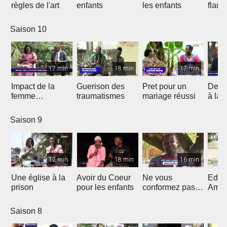
règles de l'art
enfants
les enfants
flam
Saison 10
17 min
18 min
17 min
Impact de la
Guerison des
Pret pour un
De la
femme
traumatismes
mariage réussi
à la 
chrétienne dans
sa Nation
Saison 9
17 min
18 min
16 min
Une église à la
Avoir du Coeur
Ne vous
Eduq
prison
pour les enfants
conformez pas
Amou
au siècle présent
douc
Saison 8