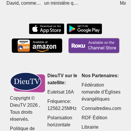
David, comment
un ministère qui
Mali 
Christ l'a sorti de
divise
Boub
l'islam
DieuTV sur le
Nos Partenaires:
satellite:
Fédération
Eutelsat 16A
romande d’Églises
Copyright ©
évangéliques
Fréquence:
DieuTV 2026 ,
12562.25MHz
Connaitredieu.com
Tous droits
Polarisation
RDF Édition
réservés.
horizontale
Librairie
Politique de