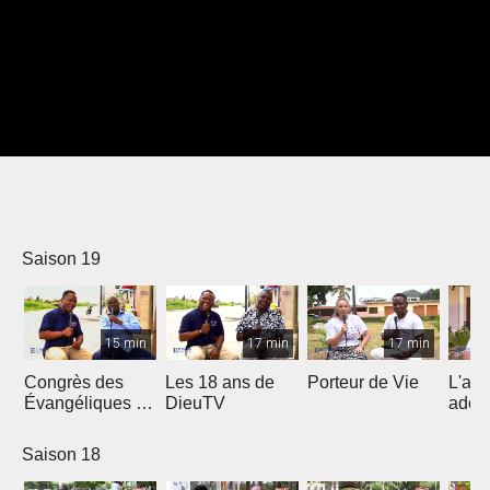
Saison 19
15 min
17 min
17 min
Congrès des
Les 18 ans de
Porteur de Vie
L'am
Évangéliques de
DieuTV
ados
l’Afrique
Francophone
Saison 18