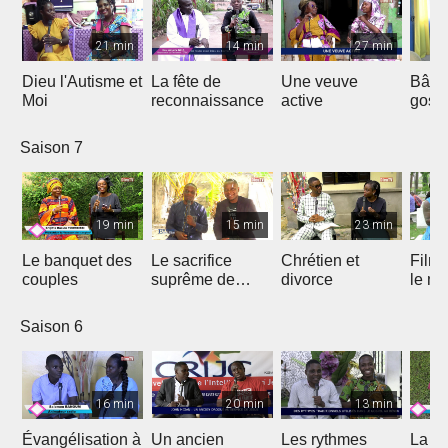
21 min
14 min
27 min
Dieu l'Autisme et
La fête de
Une veuve
Bâtir
Moi
reconnaissance
active
gosp
Saison 7
19 min
15 min
23 min
Le banquet des
Le sacrifice
Chrétien et
Film 
couples
suprême de
divorce
le ma
Jésus
Saison 6
16 min
20 min
13 min
Évangélisation à
Un ancien
Les rythmes
La vi