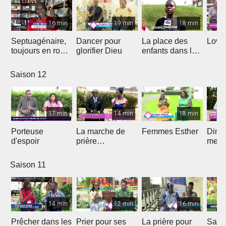
16 min
19 min
18 min
Septuagénaire,
Dancer pour
La place des
Love 
toujours en route
glorifier Dieu
enfants dans le
avec Dieu
projet de Dieu
Saison 12
17 min
14 min
18 min
Porteuse
La marche de
Femmes Esther
Dima
d'espoir
prière
medi
prophétique
Saison 11
14 min
12 min
16 min
Prêcher dans les
Prier pour ses
La prière pour
Sauv