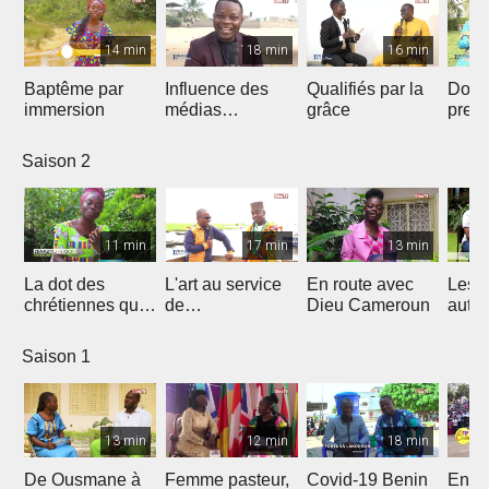
14 min
18 min
16 min
Baptême par
Influence des
Qualifiés par la
Donn
immersion
médias
grâce
preu
Chrétiens...
d’amo
Saison 2
11 min
17 min
13 min
La dot des
L'art au service
En route avec
Les 
chrétiennes qui
de
Dieu Cameroun
autod
fâche
l'évangélisation
Saison 1
13 min
12 min
18 min
De Ousmane à
Femme pasteur,
Covid-19 Benin
En R