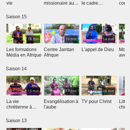
vie
missionaire au
le cadre
cont
Cameroun
Théologique
de l'
d'Afrique
Saison 15
18 min
19 min
14 min
Les formations
Centre Jamtan
L'appel de Dieu
Mon h
Média en Afrique
Afrique
avec
Saison 14
15 min
17 min
18 min
La vie
Evangélisation à
TV pour Christ
Litte
chrétienne à
l'aube
chrét
l'université
Saison 13