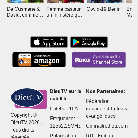
De Ousmane à
Femme pasteur,
Covid-19 Benin
En R
David, comment
un ministère qui
Mali 
Christ l'a sorti de
divise
Boub
l'islam
DieuTV sur le
Nos Partenaires:
satellite:
Fédération
Eutelsat 16A
romande d’Églises
Copyright ©
évangéliques
Fréquence:
DieuTV 2026 ,
12562.25MHz
Connaitredieu.com
Tous droits
Polarisation
RDF Édition
réservés.