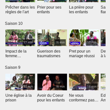
Prêcher dans les
Prier pour ses
La prière pour
Sauv
règles de l'art
enfants
les enfants
flam
Saison 10
17 min
18 min
17 min
Impact de la
Guerison des
Pret pour un
De la
femme
traumatismes
mariage réussi
à la 
chrétienne dans
sa Nation
Saison 9
17 min
18 min
16 min
Une église à la
Avoir du Coeur
Ne vous
Eduq
prison
pour les enfants
conformez pas
Amou
au siècle présent
douc