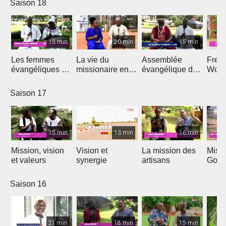
Saison 18
15 min
20 min
15 min
Les femmes
La vie du
Assemblée
Free
évangéliques du
missionaire en
évangélique de
Wors
Cameroun
Afrique
l'Afrique
Saison 17
15 min
13 min
16 min
Mission, vision
Vision et
La mission des
Miss
et valeurs
synergie
artisans
Gon
Saison 16
21 min
18 min
15 min