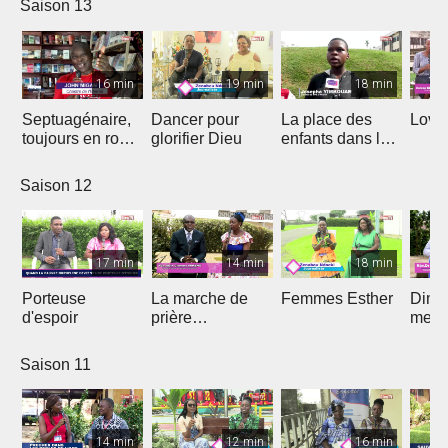
Saison 13
16 min
19 min
18 min
Septuagénaire,
Dancer pour
La place des
Love 
toujours en route
glorifier Dieu
enfants dans le
avec Dieu
projet de Dieu
Saison 12
17 min
14 min
18 min
Porteuse
La marche de
Femmes Esther
Dima
d'espoir
prière
medi
prophétique
Saison 11
14 min
12 min
16 min