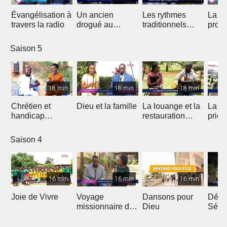
Évangélisation à
Un ancien
Les rythmes
La vi
travers la radio
drogué au
traditionnels
profe
service de Jésus
dans le Gospel
des 
Saison 5
18 min
18 min
18 min
Chrétien et
Dieu et la famille
La louange et la
La m
handicap
restauration
prièr
physique
d'une nation
natio
Saison 4
16 min
16 min
16 min
Joie de Vivre
Voyage
Dansons pour
Débri
missionnaire de
Dieu
Sémi
J.E.M au
Coto
Cameroun