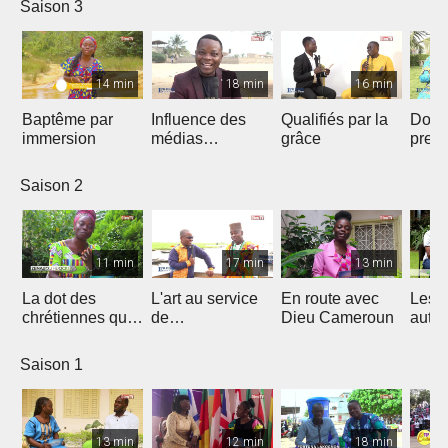
Saison 3
14 min
18 min
16 min
Baptême par
Influence des
Qualifiés par la
Donn
immersion
médias
grâce
preu
Chrétiens...
d’amo
Saison 2
11 min
17 min
13 min
La dot des
L'art au service
En route avec
Les 
chrétiennes qui
de
Dieu Cameroun
autod
fâche
l'évangélisation
Saison 1
13 min
12 min
18 min