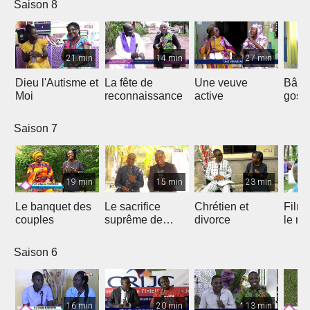
Saison 8
21 min
14 min
27 min
Dieu l'Autisme et
La fête de
Une veuve
Bâtir
Moi
reconnaissance
active
gosp
Saison 7
19 min
15 min
23 min
Le banquet des
Le sacrifice
Chrétien et
Film 
couples
suprême de
divorce
le ma
Jésus
Saison 6
16 min
20 min
13 min