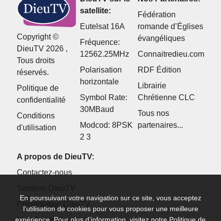
satellite:
Fédération
Eutelsat 16A
romande d’Églises
Copyright ©
évangéliques
Fréquence:
DieuTV 2026 ,
12562.25MHz
Connaitredieu.com
Tous droits
Polarisation
RDF Édition
réservés.
horizontale
Librairie
Politique de
Symbol Rate:
Chrétienne CLC
confidentialité
30MBaud
Tous nos
Conditions
Modcod: 8PSK
partenaires...
d'utilisation
2 3
A propos de DieuTV:
Contactez-nous
Soutenir DieuTV
En poursuivant votre navigation sur ce site, vous acceptez
Présentation DieuTV
l’utilisation de cookies pour vous proposer une meilleure
Nos Partenaires
expérience. Pour plus d’information, visitez notre
Politique de