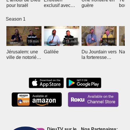
pour Israël
exclusif avec
guère
boul
Dominique
d’Ari
Theiller
octob
Season 1
19 min
18 min
17 min
Jérusalem: une
Galilée
Du Jourdain vers
Naza
ville de notoriété
la forteresse
mondiale
Massada
DieuTV sur le
Nos Partenaires: